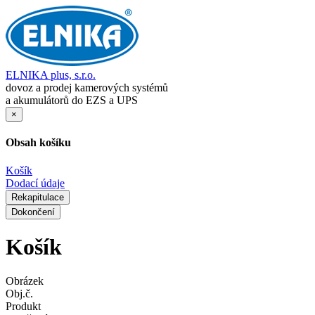
ELNIKA plus, s.r.o.
dovoz a prodej kamerových systémů
a akumulátorů do EZS a UPS
×
Obsah košíku
Košík
Dodací údaje
Rekapitulace
Dokončení
Košík
Obrázek
Obj.č.
Produkt