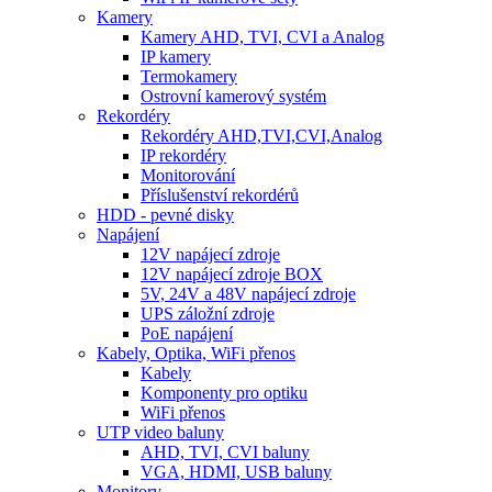
Kamery
Kamery AHD, TVI, CVI a Analog
IP kamery
Termokamery
Ostrovní kamerový systém
Rekordéry
Rekordéry AHD,TVI,CVI,Analog
IP rekordéry
Monitorování
Příslušenství rekordérů
HDD - pevné disky
Napájení
12V napájecí zdroje
12V napájecí zdroje BOX
5V, 24V a 48V napájecí zdroje
UPS záložní zdroje
PoE napájení
Kabely, Optika, WiFi přenos
Kabely
Komponenty pro optiku
WiFi přenos
UTP video baluny
AHD, TVI, CVI baluny
VGA, HDMI, USB baluny
Monitory