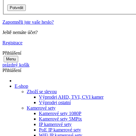
Zapomněli jste vaše heslo?
Ještě nemáte účet?
Registrace
Přihlášení
Menu
prázdný košík
Přihlášení
E-shop
Zboží se slevou
Výprodej AHD, TVI, CVI kamer
Výprodej ostatní
Kamerové sety
Kamerové sety 1080P
Kamerové sety 5MPix
IP kamerové sety
PoE IP kamerové sety
WiFi IP kamerové sety