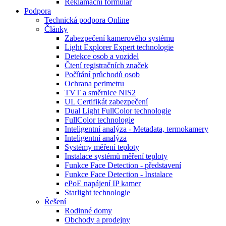
Reklamační formulář
Podpora
Technická podpora Online
Články
Zabezpečení kamerového systému
Light Explorer Expert technologie
Detekce osob a vozidel
Čtení registračních značek
Počítání průchodů osob
Ochrana perimetru
TVT a směrnice NIS2
UL Certifikát zabezpečení
Dual Light FullColor technologie
FullColor technologie
Inteligentní analýza - Metadata, termokamery
Inteligentní analýza
Systémy měření teploty
Instalace systémů měření teploty
Funkce Face Detection - představení
Funkce Face Detection - Instalace
ePoE napájení IP kamer
Starlight technologie
Řešení
Rodinné domy
Obchody a prodejny