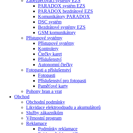
Zabezpečovací systémy EZS
PARADOX systém EZS
PARADOX bezdrátové EZS
Komunikátory PARADOX
DSC systém
Bezdrátové systémy EZS
GSM komunikátory
Přístupové systémy
Přístupové systémy
Kontrolery
Čtečky karet
Příslušenství
Autonomní čtečky
Fotopasti a příslušenství
Fotopasti
Příslušenství pro fotopasti
Paměťové karty
Pohony bran a vrat
Obchod
Obchodní podmínky
Likvidace elektroodpadu a akumulátorů
Služby zákazníkům
Věrnostní program
Reklamace
Podmínky reklamace