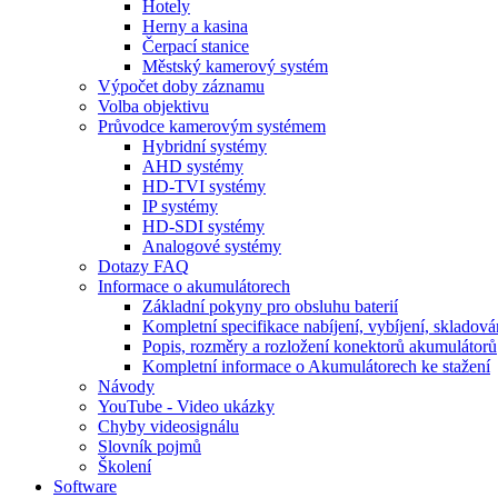
Hotely
Herny a kasina
Čerpací stanice
Městský kamerový systém
Výpočet doby záznamu
Volba objektivu
Průvodce kamerovým systémem
Hybridní systémy
AHD systémy
HD-TVI systémy
IP systémy
HD-SDI systémy
Analogové systémy
Dotazy FAQ
Informace o akumulátorech
Základní pokyny pro obsluhu baterií
Kompletní specifikace nabíjení, vybíjení, skladová
Popis, rozměry a rozložení konektorů akumulátorů
Kompletní informace o Akumulátorech ke stažení
Návody
YouTube - Video ukázky
Chyby videosignálu
Slovník pojmů
Školení
Software