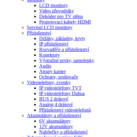
LCD monitory
Video převodníky
Dekóder pro TV stěnu
Propojovací kabely HDMI
Servisní LCD monitory
Příslušenství
Držáky, základny, kryty
IP příslušenství
Rozvaděče a příslušenství
Konektory
Výstražné prvky, samolepky
Audio
Atrapy kamer
Ochrany, zesilovače
Videotelefony, zvonky
IP videotelefony TVT
IP videotelefony Dahua
BUS 2 drátové
Analog 4 drátové
Příslušenství videotelefonů
Akumulátory a příslušenství
6V akumulátory
12V akumulátory
Nabíječky a příslušenství