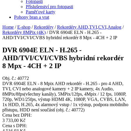
Fotopasti
Příslušenství pro fotopasti
Paměťové karty
Pohony bran a vrat
Home
/
E-shop
/
Rekordéry
/
Rekordéry AHD,TVI,CVI,Analog
/
Rekordéry 8MPix (4K)
/
DVR 6904E ELN - H.265 -
AHD/TVI/CVI/CVBS hybridní rekordér 8 Mpx - 4CH + 2 IP
DVR 6904E ELN - H.265 -
AHD/TVI/CVI/CVBS hybridní rekordér
8 Mpx - 4CH + 2 IP
Obj. č.:
40772
DVR 6904E ELN - 8 Mpix AHD rekordér - H.265 - pro 4 AHD,
TVI, CVI nebo analogové kamery + 2 IP kamery, 4x Audio,
8MPix/8fps(všechny kanály), 5MPix/12fps, 4Mpix / 12 fps, 1080P,
720p, WD1/25fps, výstup HDMI 4K, 1080P, VGA, CVBS, LAN,
1x HDD, H.265, 4x alarmový vstup / 1x výstup, podpora mobilního
přístupu, HDD není součástí (obj. č.: 40772)
Cena bez DPH:
3 733,00 Kč
Cena s DPH:
4 516,93 Kč