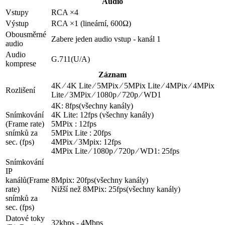
Audio
Vstupy
RCA ×4
Výstup
RCA ×1 (lineární, 600Ω)
Obousměrné
Zabere jeden audio vstup - kanál 1
audio
Audio
G.711(U/A)
komprese
Záznam
4K ⁄ 4K Lite ⁄ 5MPix ⁄ 5MPix Lite ⁄ 4MPix ⁄ 4MPix
Rozlišení
Lite ⁄ 3MPix ⁄ 1080p ⁄ 720p ⁄ WD1
4K: 8fps(všechny kanály)
Snímkování
4K Lite: 12fps (všechny kanály)
(Frame rate)
5MPix : 12fps
snímků za
5MPix Lite : 20fps
sec. (fps)
4MPix ⁄ 3Mpix: 12fps
4MPix Lite ⁄ 1080p ⁄ 720p ⁄ WD1: 25fps
Snímkování
IP
kanálů(Frame
8Mpix: 20fps(všechny kanály)
rate)
Nižší než 8MPix: 25fps(všechny kanály)
snímků za
sec. (fps)
Datové toky
32kbps - 4Mbps