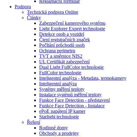
Reklamační formulář
Podpora
Technická podpora Online
Články
Zabezpečení kamerového systému
Light Explorer Expert technologie
Detekce osob a vozidel
Čtení registračních značek
Počítání průchodů osob
Ochrana perimetru
TVT a směrnice NIS2
UL Certifikát zabezpečení
Dual Light FullColor technologie
FullColor technologie
Inteligentní analýza - Metadata, termokamery
Inteligentní analýza
Systémy měření teploty
Instalace systémů měření teploty
Funkce Face Detection - představení
Funkce Face Detection - Instalace
ePoE napájení IP kamer
Starlight technologie
Řešení
Rodinné domy
Obchody a prodejny