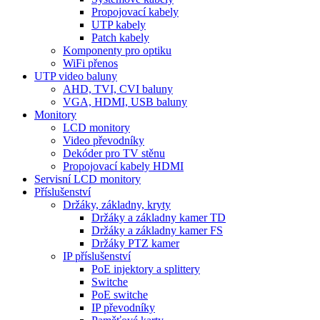
Propojovací kabely
UTP kabely
Patch kabely
Komponenty pro optiku
WiFi přenos
UTP video baluny
AHD, TVI, CVI baluny
VGA, HDMI, USB baluny
Monitory
LCD monitory
Video převodníky
Dekóder pro TV stěnu
Propojovací kabely HDMI
Servisní LCD monitory
Příslušenství
Držáky, základny, kryty
Držáky a základny kamer TD
Držáky a základny kamer FS
Držáky PTZ kamer
IP příslušenství
PoE injektory a splittery
Switche
PoE switche
IP převodníky