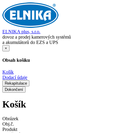
ELNIKA plus, s.r.o.
dovoz a prodej kamerových systémů
a akumulátorů do EZS a UPS
×
Obsah košíku
Košík
Dodací údaje
Rekapitulace
Dokončení
Košík
Obrázek
Obj.č.
Produkt