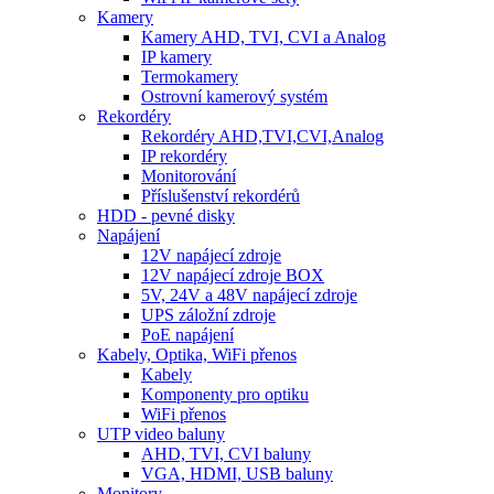
Kamery
Kamery AHD, TVI, CVI a Analog
IP kamery
Termokamery
Ostrovní kamerový systém
Rekordéry
Rekordéry AHD,TVI,CVI,Analog
IP rekordéry
Monitorování
Příslušenství rekordérů
HDD - pevné disky
Napájení
12V napájecí zdroje
12V napájecí zdroje BOX
5V, 24V a 48V napájecí zdroje
UPS záložní zdroje
PoE napájení
Kabely, Optika, WiFi přenos
Kabely
Komponenty pro optiku
WiFi přenos
UTP video baluny
AHD, TVI, CVI baluny
VGA, HDMI, USB baluny
Monitory