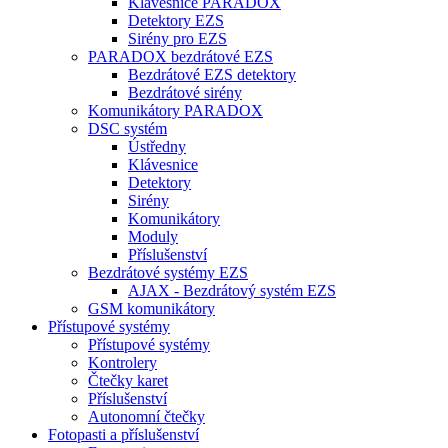
Klávesnice PARADOX
Detektory EZS
Sirény pro EZS
PARADOX bezdrátové EZS
Bezdrátové EZS detektory
Bezdrátové sirény
Komunikátory PARADOX
DSC systém
Ústředny
Klávesnice
Detektory
Sirény
Komunikátory
Moduly
Příslušenství
Bezdrátové systémy EZS
AJAX - Bezdrátový systém EZS
GSM komunikátory
Přístupové systémy
Přístupové systémy
Kontrolery
Čtečky karet
Příslušenství
Autonomní čtečky
Fotopasti a příslušenství