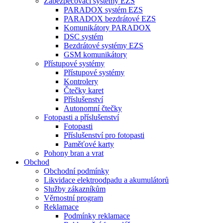
Zabezpečovací systémy EZS
PARADOX systém EZS
PARADOX bezdrátové EZS
Komunikátory PARADOX
DSC systém
Bezdrátové systémy EZS
GSM komunikátory
Přístupové systémy
Přístupové systémy
Kontrolery
Čtečky karet
Příslušenství
Autonomní čtečky
Fotopasti a příslušenství
Fotopasti
Příslušenství pro fotopasti
Paměťové karty
Pohony bran a vrat
Obchod
Obchodní podmínky
Likvidace elektroodpadu a akumulátorů
Služby zákazníkům
Věrnostní program
Reklamace
Podmínky reklamace