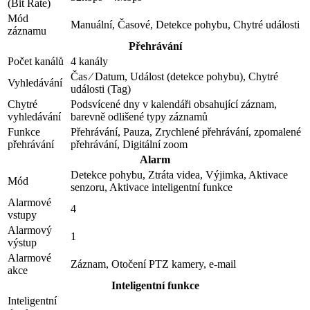
(Bit Rate)
Mód
Manuální, Časové, Detekce pohybu, Chytré události
záznamu
Přehrávání
Počet kanálů
4 kanály
Čas ⁄ Datum, Událost (detekce pohybu), Chytré
Vyhledávání
události (Tag)
Chytré
Podsvícené dny v kalendáři obsahující záznam,
vyhledávání
barevně odlišené typy záznamů
Funkce
Přehrávání, Pauza, Zrychlené přehrávání, zpomalené
přehrávání
přehrávání, Digitální zoom
Alarm
Detekce pohybu, Ztráta videa, Výjimka, Aktivace
Mód
senzoru, Aktivace inteligentní funkce
Alarmové
4
vstupy
Alarmový
1
výstup
Alarmové
Záznam, Otočení PTZ kamery, e-mail
akce
Inteligentní funkce
Inteligentní