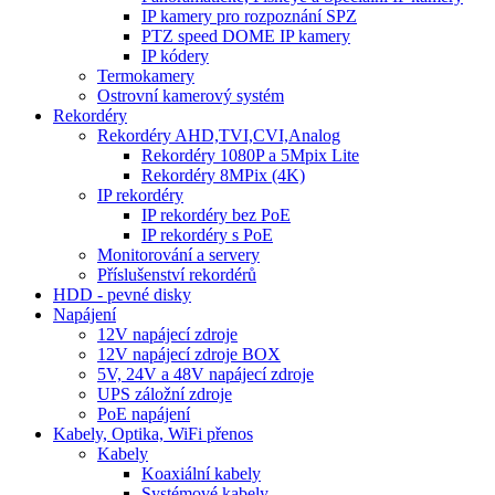
IP kamery pro rozpoznání SPZ
PTZ speed DOME IP kamery
IP kódery
Termokamery
Ostrovní kamerový systém
Rekordéry
Rekordéry AHD,TVI,CVI,Analog
Rekordéry 1080P a 5Mpix Lite
Rekordéry 8MPix (4K)
IP rekordéry
IP rekordéry bez PoE
IP rekordéry s PoE
Monitorování a servery
Příslušenství rekordérů
HDD - pevné disky
Napájení
12V napájecí zdroje
12V napájecí zdroje BOX
5V, 24V a 48V napájecí zdroje
UPS záložní zdroje
PoE napájení
Kabely, Optika, WiFi přenos
Kabely
Koaxiální kabely
Systémové kabely