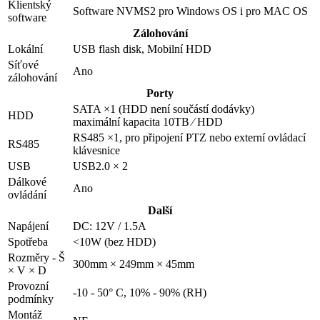
Klientský
Software NVMS2 pro Windows OS i pro MAC OS
software
Zálohování
Lokální
USB flash disk, Mobilní HDD
Síťové
Ano
zálohování
Porty
SATA ×1 (HDD není součástí dodávky)
HDD
maximální kapacita 10TB ⁄ HDD
RS485 ×1, pro připojení PTZ nebo externí ovládací
RS485
klávesnice
USB
USB2.0 × 2
Dálkové
Ano
ovládání
Další
Napájení
DC: 12V / 1.5A
Spotřeba
<10W (bez HDD)
Rozměry - Š
300mm × 249mm × 45mm
× V × D
Provozní
-10 - 50° C, 10% - 90% (RH)
podmínky
Montáž