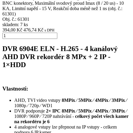
BNC konektory, Maximální svodový proud Imax (8 / 20 us) - 10
KA, Limitní napětí - 15 V, Reakční doba méně než 1 ns (obj. č.:
61301)
Obj. č.:
61301
skladem: 7 ks
394,00 Kč
476,74 Kč
s DPH
DVR 6904E ELN - H.265 - 4 kanálový
AHD DVR rekordér 8 MPx + 2 IP -
1×HDD
Vlastnosti:
AHD, TVI video vstupy
8MPix ⁄ 5MPix ⁄ 4MPix ⁄ 3MPix ⁄
1080p ⁄ 720p ⁄ WD1
DVR podporuje
2× IPC 8MPix ⁄ 5MPix ⁄ 4MPix ⁄ 3MPix
⁄
1080P ⁄ 960P ⁄ 720P nahrávání -
celkový počet všech kamer
na rekordéru je 6
4 analogové vstupy lze přepnout na IP vstupy - celkem
podpora 6 IP kamer