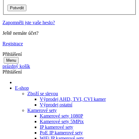
Zapomněli jste vaše heslo?
Ještě nemáte účet?
Registrace
Přihlášení
Menu
prázdný košík
Přihlášení
E-shop
Zboží se slevou
Výprodej AHD, TVI, CVI kamer
Výprodej ostatní
Kamerové sety
Kamerové sety 1080P
Kamerové sety 5MPix
IP kamerové sety
PoE IP kamerové sety
WiFi IP kamerové sety