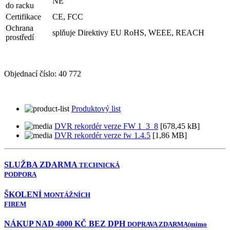
NE
do racku
Certifikace
CE, FCC
Ochrana
splňuje Direktivy EU RoHS, WEEE, REACH
prostředí
Objednací číslo:
40 772
Produktový list
DVR rekordér verze FW 1_3_8
[678,45 kB]
DVR rekordér verze fw 1.4.5
[1,86 MB]
SLUŽBA ZDARMA
TECHNICKÁ
PODPORA
ŠKOLENÍ
MONTÁŽNÍCH
FIREM
NÁKUP NAD 4000 KČ BEZ DPH
DOPRAVA ZDARMA
(mimo