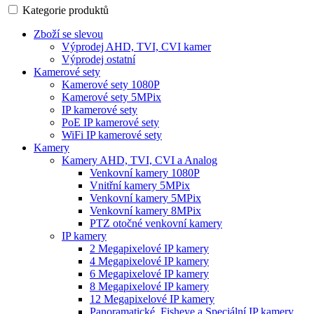
Kategorie produktů
Zboží se slevou
Výprodej AHD, TVI, CVI kamer
Výprodej ostatní
Kamerové sety
Kamerové sety 1080P
Kamerové sety 5MPix
IP kamerové sety
PoE IP kamerové sety
WiFi IP kamerové sety
Kamery
Kamery AHD, TVI, CVI a Analog
Venkovní kamery 1080P
Vnitřní kamery 5MPix
Venkovní kamery 5MPix
Venkovní kamery 8MPix
PTZ otočné venkovní kamery
IP kamery
2 Megapixelové IP kamery
4 Megapixelové IP kamery
6 Megapixelové IP kamery
8 Megapixelové IP kamery
12 Megapixelové IP kamery
Panoramatické, Fisheye a Speciální IP kamery