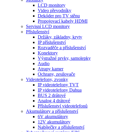
LCD monitory
Video převodníky
Dekóder pro TV stěnu
Propojovací kabely HDMI
Servisní LCD monitory
Příslušenství
Držáky, základny, kryty
IP příslušenství
Rozvaděče a příslušenství
Konektory
Výstražné prvky, samolepky
Audio
Atrapy kamer
Ochrany, zesilovače
Videotelefony, zvonky
IP videotelefony TVT
IP videotelefony Dahua
BUS 2 drátové
Analog 4 drátové
Příslušenství videotelefonů
Akumulátory a příslušenství
6V akumulátory
12V akumulátory
Nabíječky a příslušenství