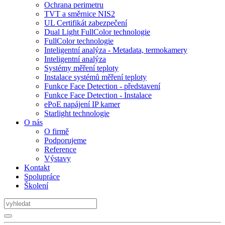
Ochrana perimetru
TVT a směrnice NIS2
UL Certifikát zabezpečení
Dual Light FullColor technologie
FullColor technologie
Inteligentní analýza - Metadata, termokamery
Inteligentní analýza
Systémy měření teploty
Instalace systémů měření teploty
Funkce Face Detection - představení
Funkce Face Detection - Instalace
ePoE napájení IP kamer
Starlight technologie
O nás
O firmě
Podporujeme
Reference
Výstavy
Kontakt
Spolupráce
Školení