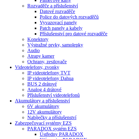
Paměťové karty
Rozvaděče a příslušenství
Datové rozvaděče
Police do datových rozvaděčů
Vyvazovací panely
Patch panely a kabely
Příslušenství pro datové rozvaděče
Konektory
Výstražné prvky, samolepky
Audio
Atrapy kamer
Ochrany, zesilovače
Videotelefony, zvonky
IP videotelefony TVT
IP videotelefony Dahua
BUS 2 drátové
Analog 4 drátové
Příslušenství videotelefonů
Akumulátory a příslušenství
6V akumulátory
12V akumulátory
Nabíječky a příslušenství
Zabezpečovací systémy EZS
PARADOX systém EZS
Ústředny PARADOX