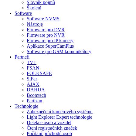
Slovník pojmů
Školení
Software
Software NVMS
Nástroje
Firmware pro DVR
Firmware pro NVR
Firmware pro IP kamery
Aplikace SuperCamPlus
Software pro GSM komunikátory
Partneři
TVT
FSAN
FOLKSAFE
SiFar
AJAX
DAHUA
Bcomtech
Partizan
Technologie
Zabezpečení kamerového systému
Light Explorer Expert technologie
Detekce osob a vozidel
Čtení registračních značek
Počítání průchodů osob