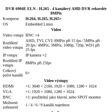
DVR 6904E ELN - H.265 - 4 kanálový AHD DVR rekordér
8MPix
Komprese
H.264, H.265, H.265+
OS
Embedded Linux
Video
Video vstupy
BNC ×4
AHD, TVI, CVI: 8MPix při 15 fps ⁄ 5MPix při
Rozlišení
20 fps ⁄ 4MPix, 3MPix, 1080p, 720p, WD1 při
video vstupu
25 fps
IP vstupy
IP kamera ×2
Rozlišení IP
8MPix při 25fps
vstupu
Celkový
6×
počet kanálů
Video výstupy
HDMI
×1: 3840 × 2160, 1920 × 1080, 1280 × 1024
VGA
×1: 1920 × 1080, 1280 × 1024
BNC
×1: použitelný jako hlavní, nebo SPOT monitor
Možnosti
1 / 4 / 6 / 9 kanálů najednou
zobrazení