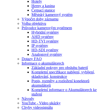
Hotely
Herny a kasina
Čerpací stanice
Městský kamerový systém
Výpočet doby záznamu
Volba objektivu
Průvodce kamerovým systémem
Hybridní systémy
AHD systémy
HD-TVI systémy
IP systémy
HD-SDI systémy
Analogové systémy
Dotazy FAQ
Informace o akumulátorech
Základní pokyny pro obsluhu baterií
Kompletní specifikace nabíjení, vybíjení,
skladování, konstrukce
Popis, rozměry a rozložení konektorů
akumulátorů
Kompletní informace o Akumulátorech ke
stažení
Návody
YouTube - Video ukázky
Chyby videosignálu