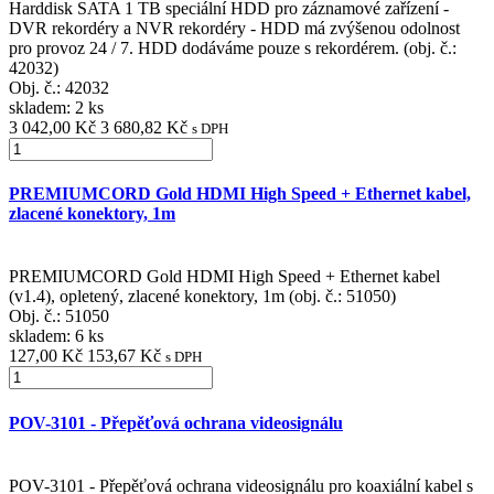
Harddisk SATA 1 TB speciální HDD pro záznamové zařízení -
DVR rekordéry a NVR rekordéry - HDD má zvýšenou odolnost
pro provoz 24 / 7. HDD dodáváme pouze s rekordérem. (obj. č.:
42032)
Obj. č.:
42032
skladem: 2 ks
3 042,00 Kč
3 680,82 Kč
s DPH
PREMIUMCORD Gold HDMI High Speed + Ethernet kabel,
zlacené konektory, 1m
PREMIUMCORD Gold HDMI High Speed + Ethernet kabel
(v1.4), opletený, zlacené konektory, 1m (obj. č.: 51050)
Obj. č.:
51050
skladem: 6 ks
127,00 Kč
153,67 Kč
s DPH
POV-3101 - Přepěťová ochrana videosignálu
POV-3101 - Přepěťová ochrana videosignálu pro koaxiální kabel s