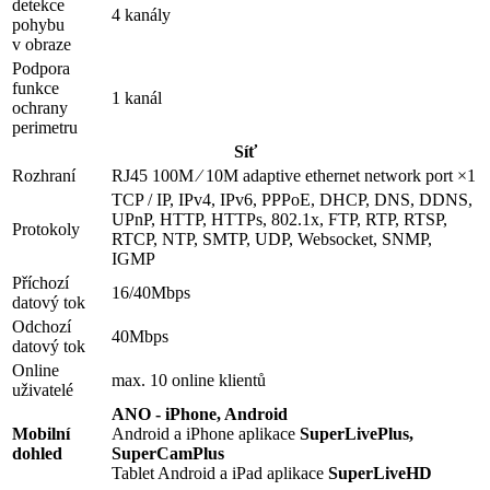
detekce
4 kanály
pohybu
v obraze
Podpora
funkce
1 kanál
ochrany
perimetru
Síť
Rozhraní
RJ45 100M ⁄ 10M adaptive ethernet network port ×1
TCP / IP, IPv4, IPv6, PPPoE, DHCP, DNS, DDNS,
UPnP, HTTP, HTTPs, 802.1x, FTP, RTP, RTSP,
Protokoly
RTCP, NTP, SMTP, UDP, Websocket, SNMP,
IGMP
Příchozí
16/40Mbps
datový tok
Odchozí
40Mbps
datový tok
Online
max. 10 online klientů
uživatelé
ANO - iPhone, Android
Mobilní
Android a iPhone aplikace
SuperLivePlus,
dohled
SuperCamPlus
Tablet Android a iPad aplikace
SuperLiveHD