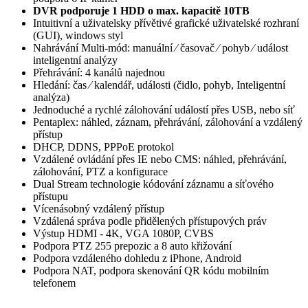
DVR podporuje 1 HDD o max. kapacitě 10TB
Intuitivní a uživatelsky přívětivé grafické uživatelské rozhraní
(GUI), windows styl
Nahrávání Multi-mód: manuální ⁄ časovač ⁄ pohyb ⁄ událost
inteligentní analýzy
Přehrávání: 4 kanálů najednou
Hledání: čas ⁄ kalendář, události (čidlo, pohyb, Inteligentní
analýza)
Jednoduché a rychlé zálohování událostí přes USB, nebo síť
Pentaplex: náhled, záznam, přehrávání, zálohování a vzdálený
přístup
DHCP, DDNS, PPPoE protokol
Vzdálené ovládání přes IE nebo CMS: náhled, přehrávání,
zálohování, PTZ a konfigurace
Dual Stream technologie kódování záznamu a síťového
přístupu
Vícenásobný vzdálený přístup
Vzdálená správa podle přidělených přístupových práv
Výstup HDMI - 4K, VGA 1080P, CVBS
Podpora PTZ 255 prepozic a 8 auto křižování
Podpora vzdáleného dohledu z iPhone, Android
Podpora NAT, podpora skenování QR kódu mobilním
telefonem