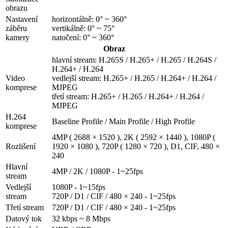
obrazu
Nastavení
horizontálně: 0° ~ 360°
záběru
vertikálně: 0° ~ 75°
kamery
natočení: 0° ~ 360°
Obraz
hlavní stream: H.265S / H.265+ / H.265 / H.264S /
H.264+ / H.264
Video
vedlejší stream: H.265+ / H.265 / H.264+ / H.264 /
komprese
MJPEG
třetí stream: H.265+ / H.265 / H.264+ / H.264 /
MJPEG
H.264
Baseline Profile / Main Profile / High Profile
komprese
4MP ( 2688 × 1520 ), 2K ( 2592 × 1440 ), 1080P (
Rozlišení
1920 × 1080 ), 720P ( 1280 × 720 ), D1, CIF, 480 ×
240
Hlavní
4MP / 2K / 1080P - 1~25fps
stream
Vedlejší
1080P - 1~15fps
stream
720P / D1 / CIF / 480 × 240 - 1~25fps
Třetí stream
720P / D1 / CIF / 480 × 240 - 1~25fps
Datový tok
32 kbps ~ 8 Mbps