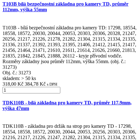
T103B bílá bezpečnostní základna pro kamery TD, průměr
112mm, výška 55mm
T103B - bílá bezpečnostní základna pro kamery TD: 17298, 18554,
18558, 18572, 20030, 20044, 20053, 20303, 20306, 20328, 21247,
20256, 21217, 21226, 21278, 21282, 21304, 21315, 21334, 21335,
21336, 21337, 21392, 21393, 21395, 21406, 21412, 21415, 21417,
21456, 21464, 21471, 21610, 21611, 21614, 21626, 21660, 21813,
21835, 21842, 21845, 21888, 26112 - kryje přívodní vodiče.
Rozměry základny jsou průměr 112mm, výška 55mm. (obj. č.:
31273)
Obj. č.:
31273
skladem: > 50 ks
318,00 Kč
384,78 Kč
s DPH
TDK110B - bílá základna pro kamery TD, průměr 117.9mm,
výška 47mm
TDK110B - základna pro držák na strop pro kamery TD - 17298,
18554, 18558, 18572, 20030, 20044, 20053, 20256, 20303, 20306,
21216, 21217, 21226, 21247, 21282, 21304, 21315, 21334, 21335,