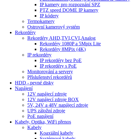
IP kamery pro rozpoznání SPZ
PTZ speed DOME IP kamery
IP kódery
Termokamery
Ostrovní kamerový systém
Rekordéry
Rekordéry AHD,TVI,CVI,Analog
Rekordéry 1080P a 5Mpix Lite
Rekordéry 8MPix (4K)
IP rekordéry
IP rekordéry bez PoE
IP rekordéry s PoE
Monitorování a servery
Příslušenství rekordérů
HDD - pevné disky
Napájení
12V napájecí zdroje
12V napájecí zdroje BOX
5V, 24V a 48V napájecí zdroje
UPS záložní zdroje
PoE napájení
Kabely, Optika, WiFi přenos
Kabely
Koaxiální kabely
Systémové kabely