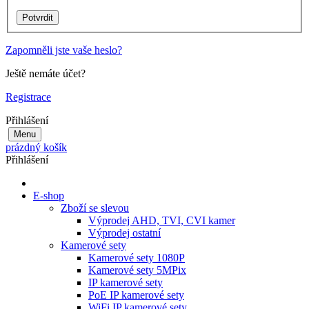
Zapomněli jste vaše heslo?
Ještě nemáte účet?
Registrace
Přihlášení
Menu
prázdný košík
Přihlášení
E-shop
Zboží se slevou
Výprodej AHD, TVI, CVI kamer
Výprodej ostatní
Kamerové sety
Kamerové sety 1080P
Kamerové sety 5MPix
IP kamerové sety
PoE IP kamerové sety
WiFi IP kamerové sety