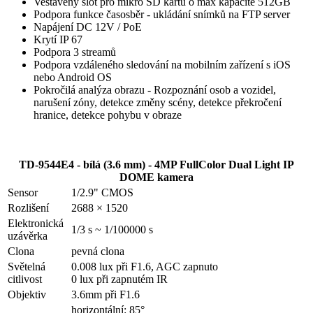
Vestavěný slot pro mikro SD kartu o max kapacitě 512GB
Podpora funkce časosběr - ukládání snímků na FTP server
Napájení DC 12V / PoE
Krytí IP 67
Podpora 3 streamů
Podpora vzdáleného sledování na mobilním zařízení s iOS
nebo Android OS
Pokročilá analýza obrazu - Rozpoznání osob a vozidel,
narušení zóny, detekce změny scény, detekce překročení
hranice, detekce pohybu v obraze
TD-9544E4 - bílá (3.6 mm) - 4MP FullColor Dual Light IP
DOME kamera
Sensor
1/2.9" CMOS
Rozlišení
2688 × 1520
Elektronická
1/3 s ~ 1/100000 s
uzávěrka
Clona
pevná clona
Světelná
0.008 lux při F1.6, AGC zapnuto
citlivost
0 lux při zapnutém IR
Objektiv
3.6mm při F1.6
horizontální: 85°