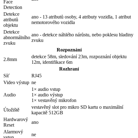
Face
Detection
Detekce
ano - 13 atributů osoby, 4 atributy vozidla, 1 atribut
atributů
nemotorového vozidla
objektu
Detekce
ano - detekce náhlého nárůstu, nebo poklesu hladiny
abnormálního
zvuku
zvuku
Rozpoznání
detekce 58m, sledování 23m, rozpoznání objektu
2.8mm
12m, identifikace 6m
Rozhraní
Síť
RJ45
Video výstup
ne
1× audio vstup
Audio
1× audio výstup
1× vestavěný mikrofon
vestavěný slot pro mikro SD kartu o maximální
Úložiště
kapacitě 512GB
Hardwarový
ano
Reset
Alarmový
ne
vstup