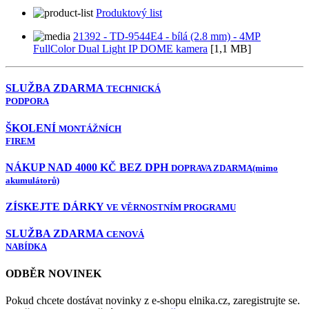
Produktový list
21392 - TD-9544E4 - bílá (2.8 mm) - 4MP
FullColor Dual Light IP DOME kamera
[1,1 MB]
SLUŽBA ZDARMA
TECHNICKÁ
PODPORA
ŠKOLENÍ
MONTÁŽNÍCH
FIREM
NÁKUP NAD 4000 KČ BEZ DPH
DOPRAVA ZDARMA
(mimo
akumulátorů)
ZÍSKEJTE DÁRKY
VE VĚRNOSTNÍM PROGRAMU
SLUŽBA ZDARMA
CENOVÁ
NABÍDKA
ODBĚR NOVINEK
Pokud chcete dostávat novinky z e-shopu elnika.cz, zaregistrujte se.