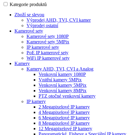
Kategorie produktů
Zboží se slevou
Výprodej AHD, TVI, CVI kamer
Výprodej ostatní
Kamerové sety
Kamerové sety 1080P
Kamerové sety 5MPix
IP kamerové sety
PoE IP kamerové sety
WiFi IP kamerové sety
Kamery
Kamery AHD, TVI, CVI a Analog
Venkovní kamery 1080P
Vnitřní kamery 5MPix
Venkovní kamery 5MPix
Venkovní kamery 8MPix
PTZ otočné venkovní kamery
IP kamery
2 Megapixelové IP kamery
4 Megapixelové IP kamery
6 Megapixelové IP kamery
8 Megapixelové IP kamery
12 Megapixelové IP kamery
Panoramatické, Fisheye a Speciální IP kamery