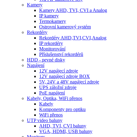
Kamery
Kamery AHD, TVI, CVI a Analog
IP kamery
Termokamery
Ostrovní kamerový systém
Rekordéry
Rekordéry AHD,TVI,CVI,Analog
IP rekordéry
Monitorování
Příslušenství rekordérů
HDD - pevné disky
Napájení
12V napájecí zdroje
12V napájecí zdroje BOX
5V, 24V a 48V napájecí zdroje
UPS záložní zdroje
PoE napájení
Kabely, Optika, WiFi přenos
Kabely
Komponenty pro optiku
WiFi přenos
UTP video baluny
AHD, TVI, CVI baluny
VGA, HDMI, USB baluny
Monitory