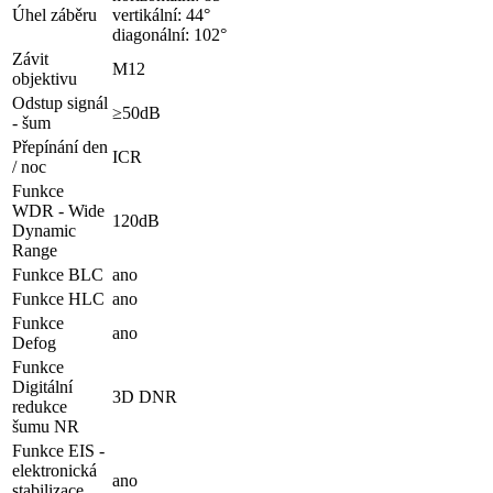
Úhel záběru
vertikální: 44°
diagonální: 102°
Závit
M12
objektivu
Odstup signál
≥50dB
- šum
Přepínání den
ICR
/ noc
Funkce
WDR - Wide
120dB
Dynamic
Range
Funkce BLC
ano
Funkce HLC
ano
Funkce
ano
Defog
Funkce
Digitální
3D DNR
redukce
šumu NR
Funkce EIS -
elektronická
ano
stabilizace