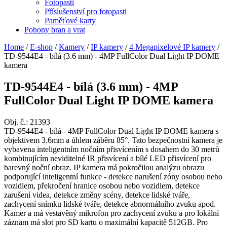
Fotopasti
Příslušenství pro fotopasti
Paměťové karty
Pohony bran a vrat
Home
/
E-shop
/
Kamery
/
IP kamery
/
4 Megapixelové IP kamery
/
TD-9544E4 - bílá (3.6 mm) - 4MP FullColor Dual Light IP DOME
kamera
TD-9544E4 - bílá (3.6 mm) - 4MP
FullColor Dual Light IP DOME kamera
Obj. č.:
21393
TD-9544E4 - bílá - 4MP FullColor Dual Light IP DOME kamera s
objektivem 3.6mm a úhlem záběru 85°. Tato bezpečnostní kamera je
vybavena inteligentním nočním přisvícením s dosahem do 30 metrů
kombinujícím neviditelné IR přisvícení a bílé LED přisvícení pro
barevný noční obraz. IP kamera má pokročilou analýzu obrazu
podporující inteligentní funkce - detekce narušení zóny osobou nebo
vozidlem, překročení hranice osobou nebo vozidlem, detekce
zarušení videa, detekce změny scény, detekce lidské tváře,
zachycení snímku lidské tváře, detekce abnormálního zvuku apod.
Kamer a má vestavěný mikrofon pro zachycení zvuku a pro lokální
záznam má slot pro SD kartu o maximální kapacitě 512GB. Pro