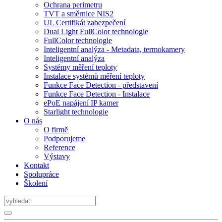
Ochrana perimetru
TVT a směrnice NIS2
UL Certifikát zabezpečení
Dual Light FullColor technologie
FullColor technologie
Inteligentní analýza - Metadata, termokamery
Inteligentní analýza
Systémy měření teploty
Instalace systémů měření teploty
Funkce Face Detection - představení
Funkce Face Detection - Instalace
ePoE napájení IP kamer
Starlight technologie
O nás
O firmě
Podporujeme
Reference
Výstavy
Kontakt
Spolupráce
Školení