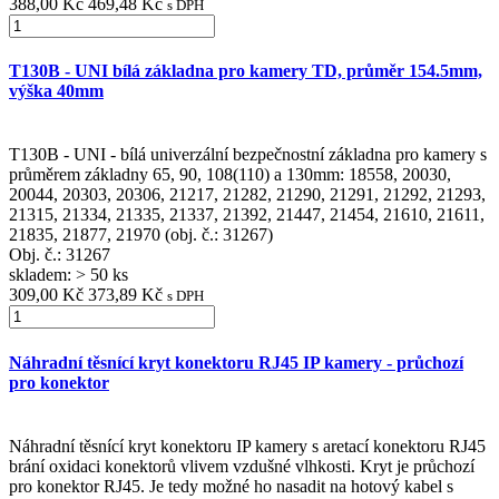
388,00 Kč
469,48 Kč
s DPH
T130B - UNI bílá základna pro kamery TD, průměr 154.5mm,
výška 40mm
T130B - UNI - bílá univerzální bezpečnostní základna pro kamery s
průměrem základny 65, 90, 108(110) a 130mm: 18558, 20030,
20044, 20303, 20306, 21217, 21282, 21290, 21291, 21292, 21293,
21315, 21334, 21335, 21337, 21392, 21447, 21454, 21610, 21611,
21835, 21877, 21970 (obj. č.: 31267)
Obj. č.:
31267
skladem: > 50 ks
309,00 Kč
373,89 Kč
s DPH
Náhradní těsnící kryt konektoru RJ45 IP kamery - průchozí
pro konektor
Náhradní těsnící kryt konektoru IP kamery s aretací konektoru RJ45
brání oxidaci konektorů vlivem vzdušné vlhkosti. Kryt je průchozí
pro konektor RJ45. Je tedy možné ho nasadit na hotový kabel s