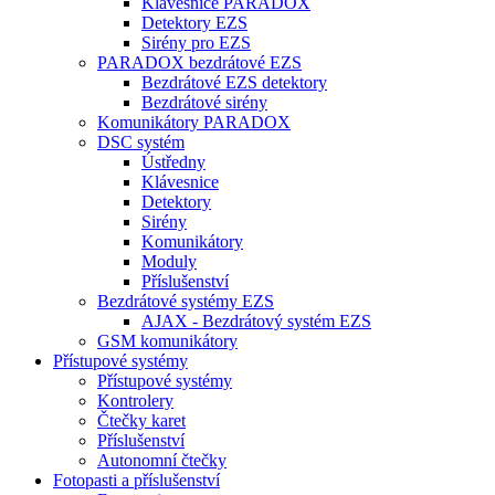
Klávesnice PARADOX
Detektory EZS
Sirény pro EZS
PARADOX bezdrátové EZS
Bezdrátové EZS detektory
Bezdrátové sirény
Komunikátory PARADOX
DSC systém
Ústředny
Klávesnice
Detektory
Sirény
Komunikátory
Moduly
Příslušenství
Bezdrátové systémy EZS
AJAX - Bezdrátový systém EZS
GSM komunikátory
Přístupové systémy
Přístupové systémy
Kontrolery
Čtečky karet
Příslušenství
Autonomní čtečky
Fotopasti a příslušenství