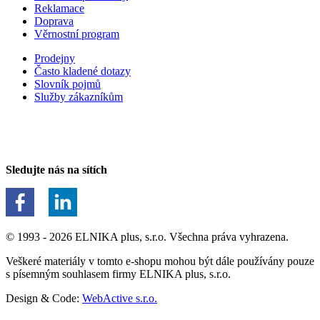
Reklamace
Doprava
Věrnostní program
Prodejny
Často kladené dotazy
Slovník pojmů
Služby zákazníkům
Sledujte nás na sítích
© 1993 - 2026 ELNIKA plus, s.r.o. Všechna práva vyhrazena.
Veškeré materiály v tomto e-shopu mohou být dále používány pouze
s písemným souhlasem firmy ELNIKA plus, s.r.o.
Design & Code:
WebActive s.r.o.