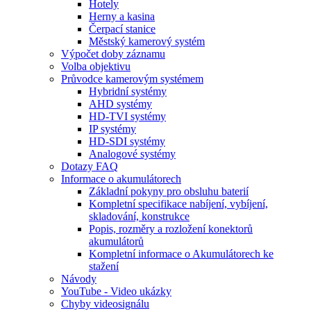
Hotely
Herny a kasina
Čerpací stanice
Městský kamerový systém
Výpočet doby záznamu
Volba objektivu
Průvodce kamerovým systémem
Hybridní systémy
AHD systémy
HD-TVI systémy
IP systémy
HD-SDI systémy
Analogové systémy
Dotazy FAQ
Informace o akumulátorech
Základní pokyny pro obsluhu baterií
Kompletní specifikace nabíjení, vybíjení,
skladování, konstrukce
Popis, rozměry a rozložení konektorů
akumulátorů
Kompletní informace o Akumulátorech ke
stažení
Návody
YouTube - Video ukázky
Chyby videosignálu