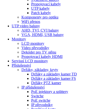
Propojovací kabely
UTP kabely
Patch kabely
Komponenty pro optiku
WiFi přenos
UTP video baluny
AHD, TVI, CVI baluny
VGA, HDMI, USB baluny
Monitory
LCD monitory
Video převodníky
Dekóder pro TV stěnu
Propojovací kabely HDMI
Servisní LCD monitory
Příslušenství
Držáky, základny, kryty
Držáky a základny kamer TD
Držáky a základny kamer FS
Držáky PTZ kamer
IP příslušenství
PoE injektory a splittery
Switche
PoE switche
IP převodníky