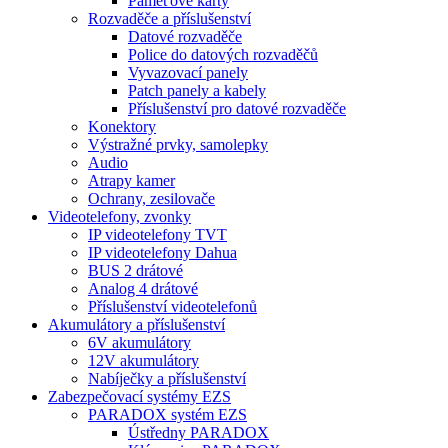
Paměťové karty
Rozvaděče a příslušenství
Datové rozvaděče
Police do datových rozvaděčů
Vyvazovací panely
Patch panely a kabely
Příslušenství pro datové rozvaděče
Konektory
Výstražné prvky, samolepky
Audio
Atrapy kamer
Ochrany, zesilovače
Videotelefony, zvonky
IP videotelefony TVT
IP videotelefony Dahua
BUS 2 drátové
Analog 4 drátové
Příslušenství videotelefonů
Akumulátory a příslušenství
6V akumulátory
12V akumulátory
Nabíječky a příslušenství
Zabezpečovací systémy EZS
PARADOX systém EZS
Ústředny PARADOX