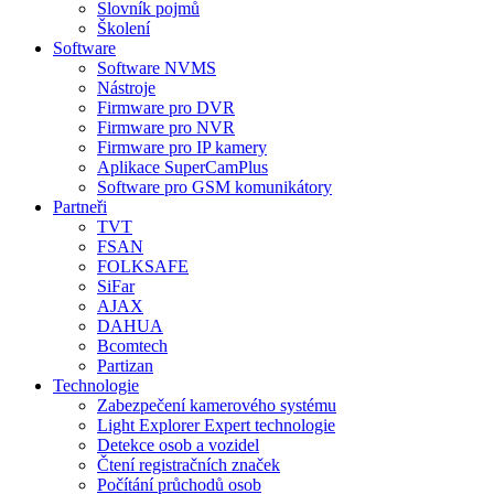
Slovník pojmů
Školení
Software
Software NVMS
Nástroje
Firmware pro DVR
Firmware pro NVR
Firmware pro IP kamery
Aplikace SuperCamPlus
Software pro GSM komunikátory
Partneři
TVT
FSAN
FOLKSAFE
SiFar
AJAX
DAHUA
Bcomtech
Partizan
Technologie
Zabezpečení kamerového systému
Light Explorer Expert technologie
Detekce osob a vozidel
Čtení registračních značek
Počítání průchodů osob