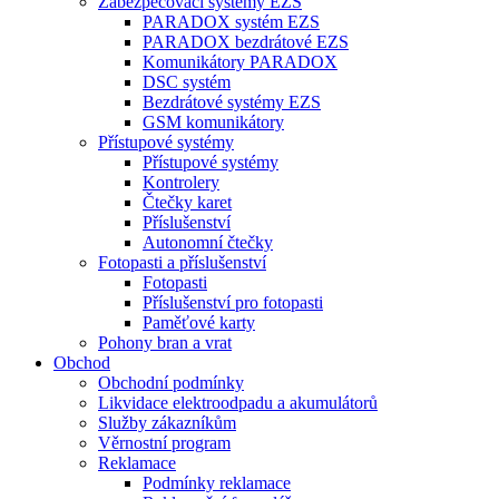
Zabezpečovací systémy EZS
PARADOX systém EZS
PARADOX bezdrátové EZS
Komunikátory PARADOX
DSC systém
Bezdrátové systémy EZS
GSM komunikátory
Přístupové systémy
Přístupové systémy
Kontrolery
Čtečky karet
Příslušenství
Autonomní čtečky
Fotopasti a příslušenství
Fotopasti
Příslušenství pro fotopasti
Paměťové karty
Pohony bran a vrat
Obchod
Obchodní podmínky
Likvidace elektroodpadu a akumulátorů
Služby zákazníkům
Věrnostní program
Reklamace
Podmínky reklamace