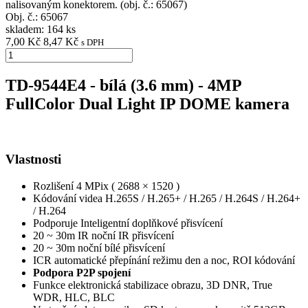
nalisovaným konektorem. (obj. č.: 65067)
Obj. č.:
65067
skladem: 164 ks
7,00 Kč
8,47 Kč
s DPH
TD-9544E4 - bílá (3.6 mm) - 4MP
FullColor Dual Light IP DOME kamera
Vlastnosti
Rozlišení 4 MPix ( 2688 × 1520 )
Kódování videa H.265S / H.265+ / H.265 / H.264S / H.264+
/ H.264
Podporuje Inteligentní doplňkové přisvícení
20 ~ 30m IR noční IR přisvícení
20 ~ 30m noční bílé přisvícení
ICR automatické přepínání režimu den a noc, ROI kódování
Podpora P2P spojení
Funkce elektronická stabilizace obrazu, 3D DNR, True
WDR, HLC, BLC