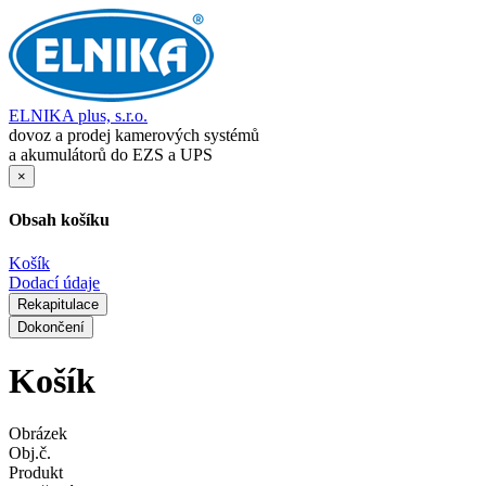
ELNIKA plus, s.r.o.
dovoz a prodej kamerových systémů
a akumulátorů do EZS a UPS
×
Obsah košíku
Košík
Dodací údaje
Rekapitulace
Dokončení
Košík
Obrázek
Obj.č.
Produkt