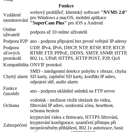
Funkce
webový prohlížeč, klientský software
"NVMS 2.0"
Vzdálené
pro Windows a macOS, mobilní aplikace
monitorování
"SuperCam Plus"
pro iOS a Android
Online
podpora až 10 online uživatelů
uživatelé
Podpora P2P
ano - podpora připojení bez pevné veřejné IP adresy
Podpora
UDP, IPv4, IPv6, DHCP, NTP, RTSP, RTP, RTCP,
síťových
RTMP, FTP, PPPoE, DDNS, SMTP, SNMP, HTTP,
protokolů
802.1x, UPnP, HTTPS, HTTP POST, P2P, QoS
Kompatibilita
ONVIF protokol
SMD - inteligentní detekce pohybu v obraze, chyba
Chytrý alarm
SD karty, zaplnění SD karty, konflikt IP adres,
odpojení sítě, audio alarm
Funkce
ano - podpora ukládání snímků na FTP server
časosběr
vodotisk - možnost vložit obrázek do videa,
Ochrana
filtrování IP adres, soukromá zóna, heartbeat,
ochrana heslem
kryptování videa a firmwaru, HTTPS šifrování,
kryptování konfigurace, uzamčení přístupu při
Zabezpečení
neoprávněném přihlášení, 802.1x autorizace, basic