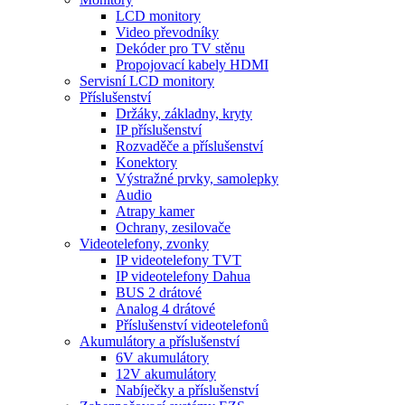
LCD monitory
Video převodníky
Dekóder pro TV stěnu
Propojovací kabely HDMI
Servisní LCD monitory
Příslušenství
Držáky, základny, kryty
IP příslušenství
Rozvaděče a příslušenství
Konektory
Výstražné prvky, samolepky
Audio
Atrapy kamer
Ochrany, zesilovače
Videotelefony, zvonky
IP videotelefony TVT
IP videotelefony Dahua
BUS 2 drátové
Analog 4 drátové
Příslušenství videotelefonů
Akumulátory a příslušenství
6V akumulátory
12V akumulátory
Nabíječky a příslušenství