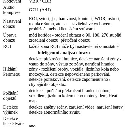
Kódování
VBR / CBR
Audio
G711 (A/U)
komprese
ROI, sytost, jas, barevnost, kontrast, WDR, ostrost,
Nastavení
redukce šumu, atd. - nastavitelná ve webovém
obrazu
prohlížeči, nebo klientském softwaru
Úprava
mód koridor - otočení obrazu o 90, 180, 270 stupňů,
obrazu
zrcadlení obrazu, přetočení obrazu
ROI
každá zóna ROI může být nastavitelná samostatně
Inteligentní analýza obrazu
detekce překročení hranice, detekce narušení zóny -
vstup do zóny, výstup ze zóny, narušení hranice
Hlídání
zóny - rozlišení osoby, vozidla, jízdního kola nebo
Perimetru
motocyklu, detekce nepovoleného parkování,
detekce poflakování, detekce zapomenutého /
chybějícího objektu...
detekce a počítání překročení hranice osobou,
Počítání
vozidlem, jízdním kolem nebo motocyklem, Heat
objektů
mapa
Detekce
detekce změny scény, zarušení videa, narušení barev,
výjimek
detekce abnormálního zvuku
Detekce
lidské tváře
ano