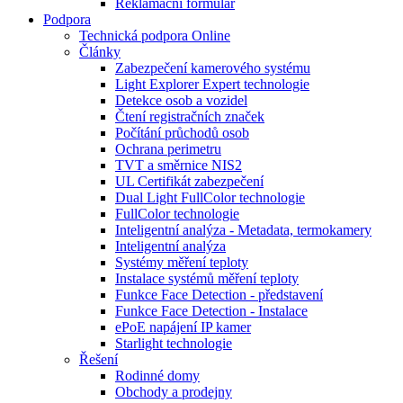
Reklamační formulář
Podpora
Technická podpora Online
Články
Zabezpečení kamerového systému
Light Explorer Expert technologie
Detekce osob a vozidel
Čtení registračních značek
Počítání průchodů osob
Ochrana perimetru
TVT a směrnice NIS2
UL Certifikát zabezpečení
Dual Light FullColor technologie
FullColor technologie
Inteligentní analýza - Metadata, termokamery
Inteligentní analýza
Systémy měření teploty
Instalace systémů měření teploty
Funkce Face Detection - představení
Funkce Face Detection - Instalace
ePoE napájení IP kamer
Starlight technologie
Řešení
Rodinné domy
Obchody a prodejny