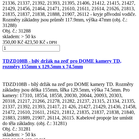
21336, 21337, 21392, 21393, 21395, 21406, 21412, 21415, 21427,
21429, 21456, 21464, 21471, 21610, 21611, 21614, 21626, 21813,
21835, 21837, 21838, 21888, 21907, 26112 - kryje přívodní vodiče.
Rozměry základny jsou průměr 117.9mm, výška 47mm (obj. č.:
31288)
Obj. č.:
31288
skladem: > 50 ks
350,00 Kč
423,50 Kč
s DPH
TDZD108B - bílý držák na zeď pro DOME kamery TD,
rozměry 155mm x 129.5mm x 74.5mm
TDZD108B - bílý držák na zeď pro DOME kamery TD. Rozměry
základny jsou délka 155mm, šířka 129.5mm, výška 74.5mm. Pro
kamery: 17310, 18554, 18558, 20030, 20044, 20093, 20303,
20318, 21217, 21266, 21278, 21282, 21237, 21315, 21334, 21335,
21337, 21392, 21393, 21417, 21 426, 21427, 21429, 21436, 21458,
21472, 21610, 21611, 21621, 21812, 21835, 21837, 21838, 21840,
21883, 21889, 21907, 26114, 26115. Kabelové propoje lze umístit
do těla základny. (obj. č.: 31281)
Obj. č.:
31281
skladem: > 50 ks