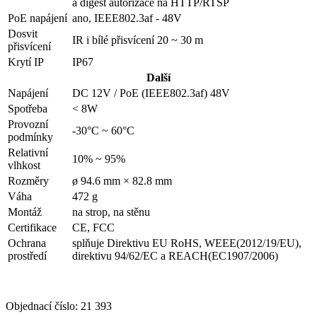
a digest autorizace na HTTP/RTSP
PoE napájení
ano, IEEE802.3af - 48V
Dosvit
IR i bílé přisvícení 20 ~ 30 m
přisvícení
Krytí IP
IP67
Další
Napájení
DC 12V / PoE (IEEE802.3af) 48V
Spotřeba
< 8W
Provozní
-30°C ~ 60°C
podmínky
Relativní
10% ~ 95%
vlhkost
Rozměry
ø 94.6 mm × 82.8 mm
Váha
472 g
Montáž
na strop, na stěnu
Certifikace
CE, FCC
Ochrana
splňuje Direktivu EU RoHS, WEEE(2012/19/EU),
prostředí
direktivu 94/62/EC a REACH(EC1907/2006)
Objednací číslo:
21 393