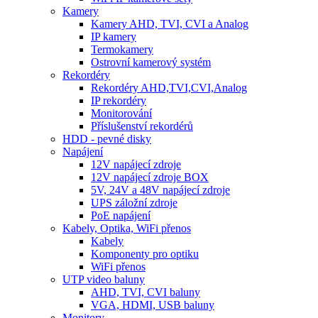
Kamery
Kamery AHD, TVI, CVI a Analog
IP kamery
Termokamery
Ostrovní kamerový systém
Rekordéry
Rekordéry AHD,TVI,CVI,Analog
IP rekordéry
Monitorování
Příslušenství rekordérů
HDD - pevné disky
Napájení
12V napájecí zdroje
12V napájecí zdroje BOX
5V, 24V a 48V napájecí zdroje
UPS záložní zdroje
PoE napájení
Kabely, Optika, WiFi přenos
Kabely
Komponenty pro optiku
WiFi přenos
UTP video baluny
AHD, TVI, CVI baluny
VGA, HDMI, USB baluny
Monitory