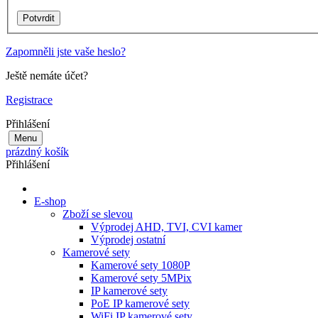
Zapomněli jste vaše heslo?
Ještě nemáte účet?
Registrace
Přihlášení
Menu
prázdný košík
Přihlášení
E-shop
Zboží se slevou
Výprodej AHD, TVI, CVI kamer
Výprodej ostatní
Kamerové sety
Kamerové sety 1080P
Kamerové sety 5MPix
IP kamerové sety
PoE IP kamerové sety
WiFi IP kamerové sety