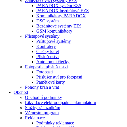
Zabezpečovací systémy EZS
PARADOX systém EZS
PARADOX bezdrátové EZS
Komunikátory PARADOX
DSC systém
Bezdrátové systémy EZS
GSM komunikátory
Přístupové systémy
Přístupové systémy
Kontrolery
Čtečky karet
Příslušenství
Autonomní čtečky
Fotopasti a příslušenství
Fotopasti
Příslušenství pro fotopasti
Paměťové karty
Pohony bran a vrat
Obchod
Obchodní podmínky
Likvidace elektroodpadu a akumulátorů
Služby zákazníkům
Věrnostní program
Reklamace
Podmínky reklamace