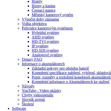
Hotely
Herny a kasina
Čerpací stanice
Městský kamerový systém
Výpočet doby záznamu
Volba objektivu
Průvodce kamerovým systémem
Hybridní systémy
AHD systémy
HD-TVI systémy
IP systémy
HD-SDI systémy
Analogové systémy
Dotazy FAQ
Informace o akumulátorech
Základní pokyny pro obsluhu baterií
Kompletní specifikace nabíjení, vybíjení, skladová
Popis, rozměry a rozložení konektorů akumulátorů
Kompletní informace o Akumulátorech ke stažení
Návody
YouTube - Video ukázky
Chyby videosignálu
Slovník pojmů
Školení
Software