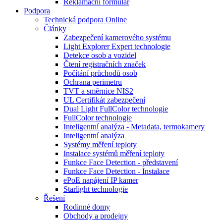
Reklamační formulář
Podpora
Technická podpora Online
Články
Zabezpečení kamerového systému
Light Explorer Expert technologie
Detekce osob a vozidel
Čtení registračních značek
Počítání průchodů osob
Ochrana perimetru
TVT a směrnice NIS2
UL Certifikát zabezpečení
Dual Light FullColor technologie
FullColor technologie
Inteligentní analýza - Metadata, termokamery
Inteligentní analýza
Systémy měření teploty
Instalace systémů měření teploty
Funkce Face Detection - představení
Funkce Face Detection - Instalace
ePoE napájení IP kamer
Starlight technologie
Řešení
Rodinné domy
Obchody a prodejny