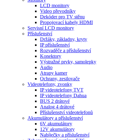
LCD monitory
Video převodníky
Dekóder pro TV stěnu
Propojovací kabely HDMI
Servisní LCD monitory
Příslušenství
Držáky, základny, kryty
IP příslušenství
Rozvaděče a příslušenství
Konektory
Výstražné prvky, samolepky
Audio
Atrapy kamer
Ochrany, zesilovače
Videotelefony, zvonky
IP videotelefony TVT
IP videotelefony Dahua
BUS 2 drátové
Analog 4 drátové
Příslušenství videotelefonů
Akumulátory a příslušenství
6V akumulátory
12V akumulátory
Nabíječky a příslušenství