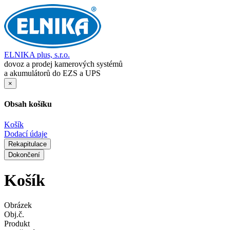
ELNIKA plus, s.r.o.
dovoz a prodej kamerových systémů
a akumulátorů do EZS a UPS
×
Obsah košíku
Košík
Dodací údaje
Rekapitulace
Dokončení
Košík
Obrázek
Obj.č.
Produkt