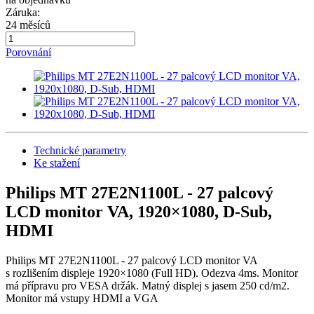
Záruka:
24 měsíců
Porovnání
Technické parametry
Ke stažení
Philips MT 27E2N1100L - 27 palcový
LCD monitor VA, 1920×1080, D-Sub,
HDMI
Philips MT 27E2N1100L - 27 palcový LCD monitor VA
s rozlišením displeje 1920×1080 (Full HD). Odezva 4ms. Monitor
má přípravu pro VESA držák. Matný displej s jasem 250 cd/m2.
Monitor má vstupy HDMI a VGA