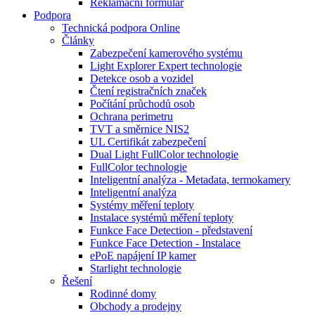
Reklamační formulář
Podpora
Technická podpora Online
Články
Zabezpečení kamerového systému
Light Explorer Expert technologie
Detekce osob a vozidel
Čtení registračních značek
Počítání průchodů osob
Ochrana perimetru
TVT a směrnice NIS2
UL Certifikát zabezpečení
Dual Light FullColor technologie
FullColor technologie
Inteligentní analýza - Metadata, termokamery
Inteligentní analýza
Systémy měření teploty
Instalace systémů měření teploty
Funkce Face Detection - představení
Funkce Face Detection - Instalace
ePoE napájení IP kamer
Starlight technologie
Řešení
Rodinné domy
Obchody a prodejny