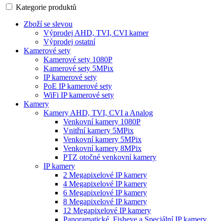
Kategorie produktů
Zboží se slevou
Výprodej AHD, TVI, CVI kamer
Výprodej ostatní
Kamerové sety
Kamerové sety 1080P
Kamerové sety 5MPix
IP kamerové sety
PoE IP kamerové sety
WiFi IP kamerové sety
Kamery
Kamery AHD, TVI, CVI a Analog
Venkovní kamery 1080P
Vnitřní kamery 5MPix
Venkovní kamery 5MPix
Venkovní kamery 8MPix
PTZ otočné venkovní kamery
IP kamery
2 Megapixelové IP kamery
4 Megapixelové IP kamery
6 Megapixelové IP kamery
8 Megapixelové IP kamery
12 Megapixelové IP kamery
Panoramatické, Fisheye a Speciální IP kamery