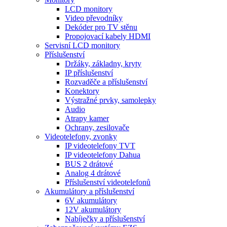
LCD monitory
Video převodníky
Dekóder pro TV stěnu
Propojovací kabely HDMI
Servisní LCD monitory
Příslušenství
Držáky, základny, kryty
IP příslušenství
Rozvaděče a příslušenství
Konektory
Výstražné prvky, samolepky
Audio
Atrapy kamer
Ochrany, zesilovače
Videotelefony, zvonky
IP videotelefony TVT
IP videotelefony Dahua
BUS 2 drátové
Analog 4 drátové
Příslušenství videotelefonů
Akumulátory a příslušenství
6V akumulátory
12V akumulátory
Nabíječky a příslušenství