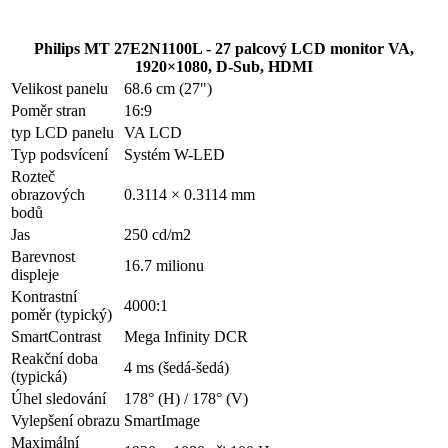
Philips MT 27E2N1100L - 27 palcový LCD monitor VA,
1920×1080, D-Sub, HDMI
Velikost panelu
68.6 cm (27")
Poměr stran
16:9
typ LCD panelu
VA LCD
Typ podsvícení
Systém W-LED
Rozteč
obrazových
0.3114 × 0.3114 mm
bodů
Jas
250 cd/m2
Barevnost
16.7 milionu
displeje
Kontrastní
4000:1
poměr (typický)
SmartContrast
Mega Infinity DCR
Reakční doba
4 ms (šedá-šedá)
(typická)
Úhel sledování
178° (H) / 178° (V)
Vylepšení obrazu
SmartImage
Maximální