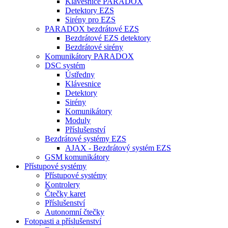
Klávesnice PARADOX
Detektory EZS
Sirény pro EZS
PARADOX bezdrátové EZS
Bezdrátové EZS detektory
Bezdrátové sirény
Komunikátory PARADOX
DSC systém
Ústředny
Klávesnice
Detektory
Sirény
Komunikátory
Moduly
Příslušenství
Bezdrátové systémy EZS
AJAX - Bezdrátový systém EZS
GSM komunikátory
Přístupové systémy
Přístupové systémy
Kontrolery
Čtečky karet
Příslušenství
Autonomní čtečky
Fotopasti a příslušenství