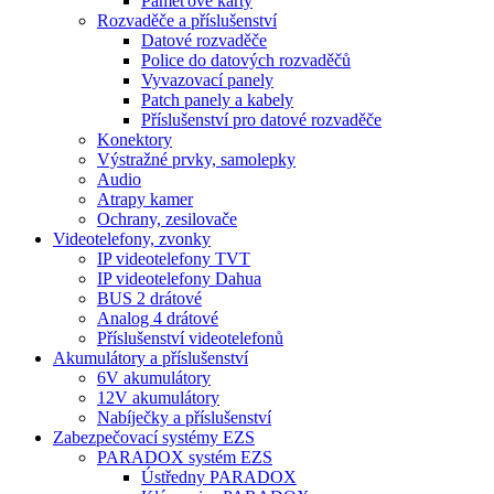
Paměťové karty
Rozvaděče a příslušenství
Datové rozvaděče
Police do datových rozvaděčů
Vyvazovací panely
Patch panely a kabely
Příslušenství pro datové rozvaděče
Konektory
Výstražné prvky, samolepky
Audio
Atrapy kamer
Ochrany, zesilovače
Videotelefony, zvonky
IP videotelefony TVT
IP videotelefony Dahua
BUS 2 drátové
Analog 4 drátové
Příslušenství videotelefonů
Akumulátory a příslušenství
6V akumulátory
12V akumulátory
Nabíječky a příslušenství
Zabezpečovací systémy EZS
PARADOX systém EZS
Ústředny PARADOX