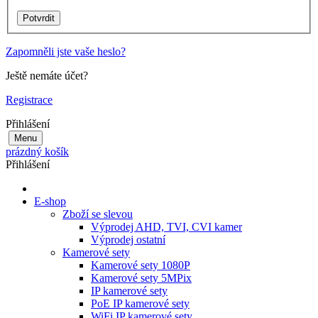
Zapomněli jste vaše heslo?
Ještě nemáte účet?
Registrace
Přihlášení
Menu
prázdný košík
Přihlášení
E-shop
Zboží se slevou
Výprodej AHD, TVI, CVI kamer
Výprodej ostatní
Kamerové sety
Kamerové sety 1080P
Kamerové sety 5MPix
IP kamerové sety
PoE IP kamerové sety
WiFi IP kamerové sety