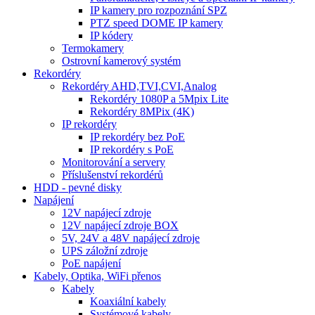
IP kamery pro rozpoznání SPZ
PTZ speed DOME IP kamery
IP kódery
Termokamery
Ostrovní kamerový systém
Rekordéry
Rekordéry AHD,TVI,CVI,Analog
Rekordéry 1080P a 5Mpix Lite
Rekordéry 8MPix (4K)
IP rekordéry
IP rekordéry bez PoE
IP rekordéry s PoE
Monitorování a servery
Příslušenství rekordérů
HDD - pevné disky
Napájení
12V napájecí zdroje
12V napájecí zdroje BOX
5V, 24V a 48V napájecí zdroje
UPS záložní zdroje
PoE napájení
Kabely, Optika, WiFi přenos
Kabely
Koaxiální kabely
Systémové kabely