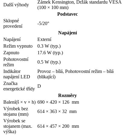
Zámek Kensington, Držák standardu VESA
Další výhody
(100 × 100 mm)
Podstavec
Sklopné
-5/20°
provedení
Napájení
Napájení
Externí
Režim vypnuto
0.3 W (typ.)
Zapnuto
17.6 W (typ.)
Pohotovostní
0.5 W (typ.)
režim
Indikátor
Provoz – bílá, Pohotovostní režim – bílá
napájení LED
(blikající)
Značka
D
energetické třídy
Rozměry
Balení(š × v × h)
690 × 420 × 126 mm
Výrobek bez
614 × 363 × 32 mm
stojanu (mm)
Výrobek se
stojanem (max.
614 × 457 × 200 mm
výška)