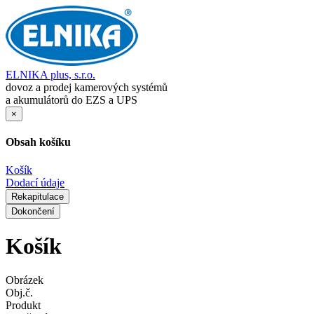
ELNIKA plus, s.r.o.
dovoz a prodej kamerových systémů
a akumulátorů do EZS a UPS
×
Obsah košíku
Košík
Dodací údaje
Rekapitulace
Dokončení
Košík
Obrázek
Obj.č.
Produkt