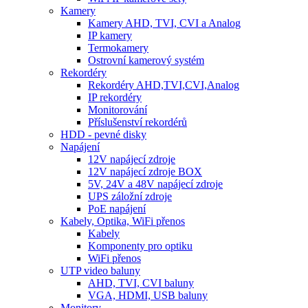
Kamery
Kamery AHD, TVI, CVI a Analog
IP kamery
Termokamery
Ostrovní kamerový systém
Rekordéry
Rekordéry AHD,TVI,CVI,Analog
IP rekordéry
Monitorování
Příslušenství rekordérů
HDD - pevné disky
Napájení
12V napájecí zdroje
12V napájecí zdroje BOX
5V, 24V a 48V napájecí zdroje
UPS záložní zdroje
PoE napájení
Kabely, Optika, WiFi přenos
Kabely
Komponenty pro optiku
WiFi přenos
UTP video baluny
AHD, TVI, CVI baluny
VGA, HDMI, USB baluny
Monitory