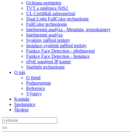
Ochrana perimetru
TVT a směrnice NIS2
UL Certifikát zabezpečení
Dual Light FullColor technologie
FullColor technologie
Inteligentní analýza - Metadata, termokamery
Inteligentní analýza
Systémy měření teploty
Instalace systémů měření teploty
Funkce Face Detection - představení
Funkce Face Detection - Instalace
ePoE napájení IP kamer
Starlight technologie
O nás
O firmě
Podporujeme
Reference
Výstavy
Kontakt
Spolupráce
Školení