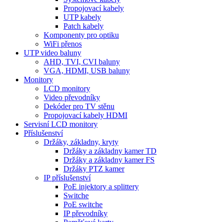
Propojovací kabely
UTP kabely
Patch kabely
Komponenty pro optiku
WiFi přenos
UTP video baluny
AHD, TVI, CVI baluny
VGA, HDMI, USB baluny
Monitory
LCD monitory
Video převodníky
Dekóder pro TV stěnu
Propojovací kabely HDMI
Servisní LCD monitory
Příslušenství
Držáky, základny, kryty
Držáky a základny kamer TD
Držáky a základny kamer FS
Držáky PTZ kamer
IP příslušenství
PoE injektory a splittery
Switche
PoE switche
IP převodníky