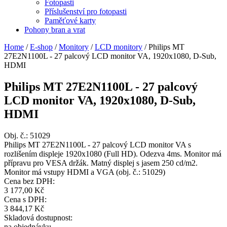
Fotopasti
Příslušenství pro fotopasti
Paměťové karty
Pohony bran a vrat
Home
/
E-shop
/
Monitory
/
LCD monitory
/
Philips MT
27E2N1100L - 27 palcový LCD monitor VA, 1920x1080, D-Sub,
HDMI
Philips MT 27E2N1100L - 27 palcový
LCD monitor VA, 1920x1080, D-Sub,
HDMI
Obj. č.:
51029
Philips MT 27E2N1100L - 27 palcový LCD monitor VA s
rozlišením displeje 1920x1080 (Full HD). Odezva 4ms. Monitor má
přípravu pro VESA držák. Matný displej s jasem 250 cd/m2.
Monitor má vstupy HDMI a VGA (obj. č.: 51029)
Cena bez DPH:
3 177,00 Kč
Cena s DPH:
3 844,17 Kč
Skladová dostupnost:
na objednávku