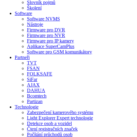
Slovník pojmů
Školení
Software
Software NVMS
Nástroje
Firmware pro DVR
Firmware pro NVR
Firmware pro IP kamery
Aplikace SuperCamPlus
Software pro GSM komunikátory
Partneři
TVT
FSAN
FOLKSAFE
SiFar
AJAX
DAHUA
Bcomtech
Partizan
Technologie
Zabezpečení kamerového systému
Light Explorer Expert technologie
Detekce osob a vozidel
Čtení registračních značek
Počítání průchodů osob