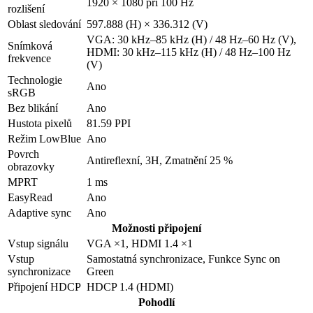
1920 × 1080 při 100 Hz
rozlišení
Oblast sledování
597.888 (H) × 336.312 (V)
VGA: 30 kHz–85 kHz (H) / 48 Hz–60 Hz (V),
Snímková
HDMI: 30 kHz–115 kHz (H) / 48 Hz–100 Hz
frekvence
(V)
Technologie
Ano
sRGB
Bez blikání
Ano
Hustota pixelů
81.59 PPI
Režim LowBlue
Ano
Povrch
Antireflexní, 3H, Zmatnění 25 %
obrazovky
MPRT
1 ms
EasyRead
Ano
Adaptive sync
Ano
Možnosti připojení
Vstup signálu
VGA ×1, HDMI 1.4 ×1
Vstup
Samostatná synchronizace, Funkce Sync on
synchronizace
Green
Připojení HDCP
HDCP 1.4 (HDMI)
Pohodlí