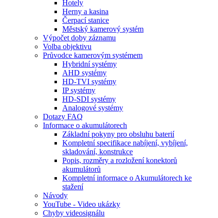
Hotely
Herny a kasina
Čerpací stanice
Městský kamerový systém
Výpočet doby záznamu
Volba objektivu
Průvodce kamerovým systémem
Hybridní systémy
AHD systémy
HD-TVI systémy
IP systémy
HD-SDI systémy
Analogové systémy
Dotazy FAQ
Informace o akumulátorech
Základní pokyny pro obsluhu baterií
Kompletní specifikace nabíjení, vybíjení,
skladování, konstrukce
Popis, rozměry a rozložení konektorů
akumulátorů
Kompletní informace o Akumulátorech ke
stažení
Návody
YouTube - Video ukázky
Chyby videosignálu