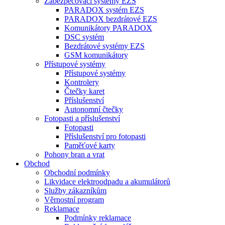
Zabezpečovací systémy EZS
PARADOX systém EZS
PARADOX bezdrátové EZS
Komunikátory PARADOX
DSC systém
Bezdrátové systémy EZS
GSM komunikátory
Přístupové systémy
Přístupové systémy
Kontrolery
Čtečky karet
Příslušenství
Autonomní čtečky
Fotopasti a příslušenství
Fotopasti
Příslušenství pro fotopasti
Paměťové karty
Pohony bran a vrat
Obchod
Obchodní podmínky
Likvidace elektroodpadu a akumulátorů
Služby zákazníkům
Věrnostní program
Reklamace
Podmínky reklamace