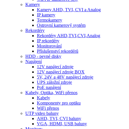
Kamery
Kamery AHD, TVI, CVI a Analog
IP kamery
Termokamery
Ostrovní kamerový systém
Rekordéry
Rekordéry AHD,TVI,CVI,Analog
IP rekordéry
Monitorování
Příslušenství rekordérů
HDD - pevné disky
Napájení
12V napájecí zdroje
12V napájecí zdroje BOX
5V, 24V a 48V napájecí zdroje
UPS záložní zdroje
PoE napájení
Kabely, Optika, WiFi přenos
Kabely
Komponenty pro optiku
WiFi přenos
UTP video baluny
AHD, TVI, CVI baluny
VGA, HDMI, USB baluny
Monitory