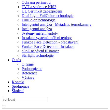
Ochrana perimetru
TVT a směrnice NIS2
UL Certifikát zabezpečení
Dual Light FullColor technologie
FullColor technologie
Inteligentní analýza - Metadata, termokamery
Inteligentní analýza
Systémy měření teploty
Instalace systémů měření teploty
Funkce Face Detection - představení
Funkce Face Detection - Instalace
ePoE napájení IP kamer
Starlight technologie
O nás
O firmě
Podporujeme
Reference
Výstavy
Kontakt
Spolupráce
Školení