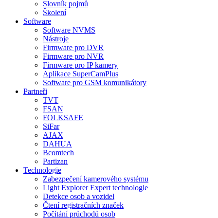
Slovník pojmů
Školení
Software
Software NVMS
Nástroje
Firmware pro DVR
Firmware pro NVR
Firmware pro IP kamery
Aplikace SuperCamPlus
Software pro GSM komunikátory
Partneři
TVT
FSAN
FOLKSAFE
SiFar
AJAX
DAHUA
Bcomtech
Partizan
Technologie
Zabezpečení kamerového systému
Light Explorer Expert technologie
Detekce osob a vozidel
Čtení registračních značek
Počítání průchodů osob