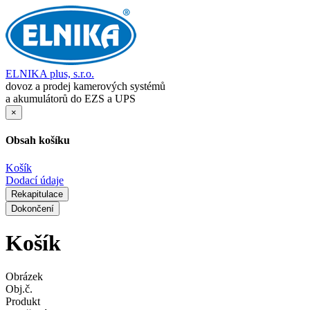
ELNIKA plus, s.r.o.
dovoz a prodej kamerových systémů
a akumulátorů do EZS a UPS
×
Obsah košíku
Košík
Dodací údaje
Rekapitulace
Dokončení
Košík
Obrázek
Obj.č.
Produkt