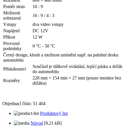
Rozlišení
800 × 480 bodů
Poměr stran
16 : 9
Možnosti
16 : 9 / 4 : 3
zobrazení
Vstupy
dva video vstupy
Napájení
DC 12V
Příkon
12 W
Provozní
0 °C - 50 °C
podmínky
Černý design, kloub a možnost umístění např. na palubní desku
automobilu
Součástí je dálkové ovládání, lepící páska a držák
Příslušenství
do automobilu
228 mm × 154 mm × 27 mm (pouze monitor bez
Rozměry
držáku)
Objednací číslo:
51 404
Produktový list
Návod
[9,21 kB]