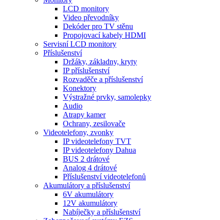
LCD monitory
Video převodníky
Dekóder pro TV stěnu
Propojovací kabely HDMI
Servisní LCD monitory
Příslušenství
Držáky, základny, kryty
IP příslušenství
Rozvaděče a příslušenství
Konektory
Výstražné prvky, samolepky
Audio
Atrapy kamer
Ochrany, zesilovače
Videotelefony, zvonky
IP videotelefony TVT
IP videotelefony Dahua
BUS 2 drátové
Analog 4 drátové
Příslušenství videotelefonů
Akumulátory a příslušenství
6V akumulátory
12V akumulátory
Nabíječky a příslušenství