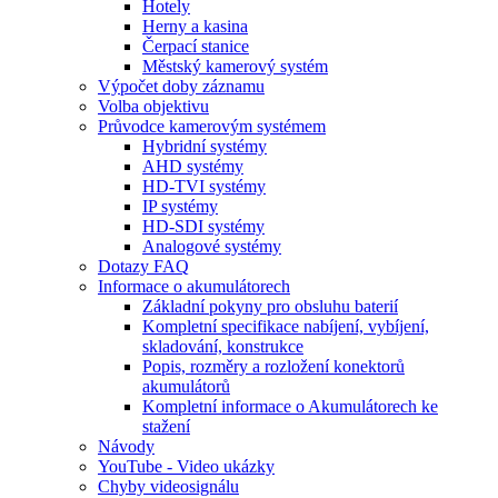
Hotely
Herny a kasina
Čerpací stanice
Městský kamerový systém
Výpočet doby záznamu
Volba objektivu
Průvodce kamerovým systémem
Hybridní systémy
AHD systémy
HD-TVI systémy
IP systémy
HD-SDI systémy
Analogové systémy
Dotazy FAQ
Informace o akumulátorech
Základní pokyny pro obsluhu baterií
Kompletní specifikace nabíjení, vybíjení,
skladování, konstrukce
Popis, rozměry a rozložení konektorů
akumulátorů
Kompletní informace o Akumulátorech ke
stažení
Návody
YouTube - Video ukázky
Chyby videosignálu