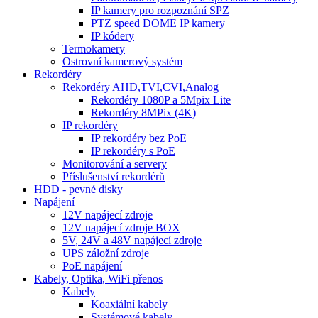
IP kamery pro rozpoznání SPZ
PTZ speed DOME IP kamery
IP kódery
Termokamery
Ostrovní kamerový systém
Rekordéry
Rekordéry AHD,TVI,CVI,Analog
Rekordéry 1080P a 5Mpix Lite
Rekordéry 8MPix (4K)
IP rekordéry
IP rekordéry bez PoE
IP rekordéry s PoE
Monitorování a servery
Příslušenství rekordérů
HDD - pevné disky
Napájení
12V napájecí zdroje
12V napájecí zdroje BOX
5V, 24V a 48V napájecí zdroje
UPS záložní zdroje
PoE napájení
Kabely, Optika, WiFi přenos
Kabely
Koaxiální kabely
Systémové kabely