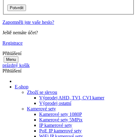
Zapomněli jste vaše heslo?
Ještě nemáte účet?
Registrace
Přihlášení
Menu
prázdný košík
Přihlášení
E-shop
Zboží se slevou
Výprodej AHD, TVI, CVI kamer
Výprodej ostatní
Kamerové sety
Kamerové sety 1080P
Kamerové sety 5MPix
IP kamerové sety
PoE IP kamerové sety
WiFi IP kamerové sety