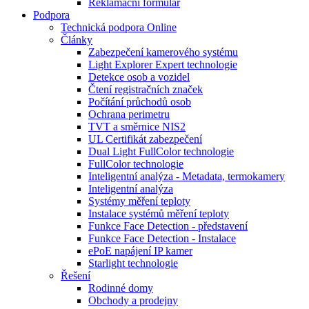
Reklamační formulář
Podpora
Technická podpora Online
Články
Zabezpečení kamerového systému
Light Explorer Expert technologie
Detekce osob a vozidel
Čtení registračních značek
Počítání průchodů osob
Ochrana perimetru
TVT a směrnice NIS2
UL Certifikát zabezpečení
Dual Light FullColor technologie
FullColor technologie
Inteligentní analýza - Metadata, termokamery
Inteligentní analýza
Systémy měření teploty
Instalace systémů měření teploty
Funkce Face Detection - představení
Funkce Face Detection - Instalace
ePoE napájení IP kamer
Starlight technologie
Řešení
Rodinné domy
Obchody a prodejny