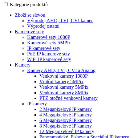
Kategorie produktů
Zboží se slevou
Výprodej AHD, TVI, CVI kamer
Výprodej ostatní
Kamerové sety
Kamerové sety 1080P
Kamerové sety 5MPix
IP kamerové sety
PoE IP kamerové sety
WiFi IP kamerové sety
Kamery
Kamery AHD, TVI, CVI a Analog
Venkovní kamery 1080P
Vnitřní kamery 5MPix
Venkovní kamery 5MPix
Venkovní kamery 8MPix
PTZ otočné venkovní kamery
IP kamery
2 Megapixelové IP kamery
4 Megapixelové IP kamery
6 Megapixelové IP kamery
8 Megapixelové IP kamery
12 Megapixelové IP kamery
Panoramatické, Fisheye a Speciální IP kamery