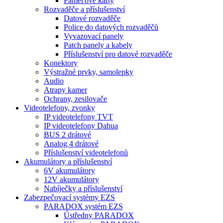
Paměťové karty
Rozvaděče a příslušenství
Datové rozvaděče
Police do datových rozvaděčů
Vyvazovací panely
Patch panely a kabely
Příslušenství pro datové rozvaděče
Konektory
Výstražné prvky, samolepky
Audio
Atrapy kamer
Ochrany, zesilovače
Videotelefony, zvonky
IP videotelefony TVT
IP videotelefony Dahua
BUS 2 drátové
Analog 4 drátové
Příslušenství videotelefonů
Akumulátory a příslušenství
6V akumulátory
12V akumulátory
Nabíječky a příslušenství
Zabezpečovací systémy EZS
PARADOX systém EZS
Ústředny PARADOX