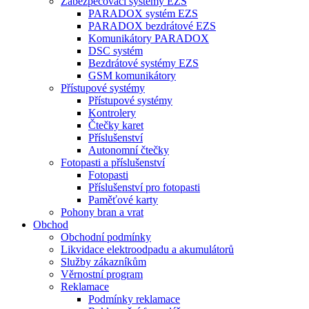
Zabezpečovací systémy EZS
PARADOX systém EZS
PARADOX bezdrátové EZS
Komunikátory PARADOX
DSC systém
Bezdrátové systémy EZS
GSM komunikátory
Přístupové systémy
Přístupové systémy
Kontrolery
Čtečky karet
Příslušenství
Autonomní čtečky
Fotopasti a příslušenství
Fotopasti
Příslušenství pro fotopasti
Paměťové karty
Pohony bran a vrat
Obchod
Obchodní podmínky
Likvidace elektroodpadu a akumulátorů
Služby zákazníkům
Věrnostní program
Reklamace
Podmínky reklamace