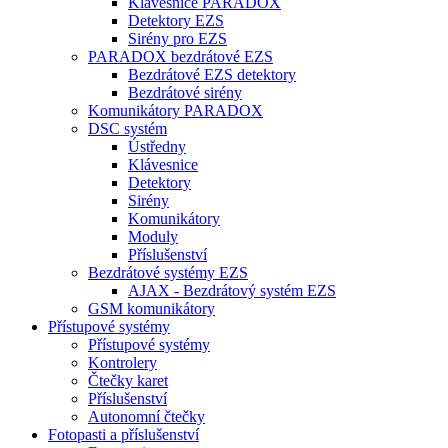
Klávesnice PARADOX
Detektory EZS
Sirény pro EZS
PARADOX bezdrátové EZS
Bezdrátové EZS detektory
Bezdrátové sirény
Komunikátory PARADOX
DSC systém
Ústředny
Klávesnice
Detektory
Sirény
Komunikátory
Moduly
Příslušenství
Bezdrátové systémy EZS
AJAX - Bezdrátový systém EZS
GSM komunikátory
Přístupové systémy
Přístupové systémy
Kontrolery
Čtečky karet
Příslušenství
Autonomní čtečky
Fotopasti a příslušenství