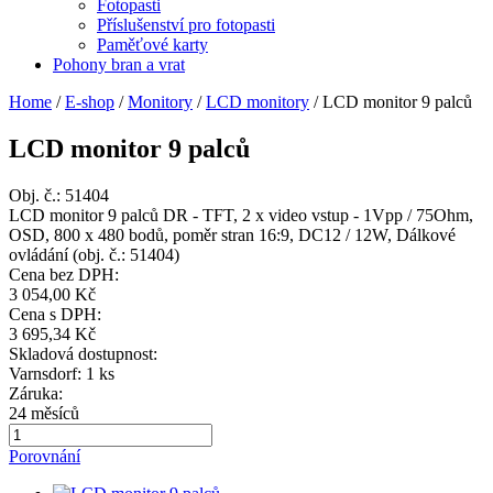
Fotopasti
Příslušenství pro fotopasti
Paměťové karty
Pohony bran a vrat
Home
/
E-shop
/
Monitory
/
LCD monitory
/
LCD monitor 9 palců
LCD monitor 9 palců
Obj. č.:
51404
LCD monitor 9 palců DR - TFT, 2 x video vstup - 1Vpp / 75Ohm,
OSD, 800 x 480 bodů, poměr stran 16:9, DC12 / 12W, Dálkové
ovládání (obj. č.: 51404)
Cena bez DPH:
3 054,00 Kč
Cena s DPH:
3 695,34 Kč
Skladová dostupnost:
Varnsdorf: 1 ks
Záruka:
24 měsíců
Porovnání