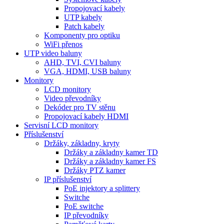
Propojovací kabely
UTP kabely
Patch kabely
Komponenty pro optiku
WiFi přenos
UTP video baluny
AHD, TVI, CVI baluny
VGA, HDMI, USB baluny
Monitory
LCD monitory
Video převodníky
Dekóder pro TV stěnu
Propojovací kabely HDMI
Servisní LCD monitory
Příslušenství
Držáky, základny, kryty
Držáky a základny kamer TD
Držáky a základny kamer FS
Držáky PTZ kamer
IP příslušenství
PoE injektory a splittery
Switche
PoE switche
IP převodníky