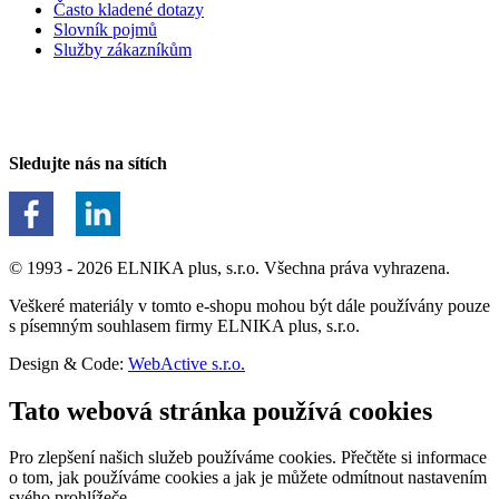
Často kladené dotazy
Slovník pojmů
Služby zákazníkům
Sledujte nás na sítích
© 1993 - 2026 ELNIKA plus, s.r.o. Všechna práva vyhrazena.
Veškeré materiály v tomto e-shopu mohou být dále používány pouze
s písemným souhlasem firmy ELNIKA plus, s.r.o.
Design & Code:
WebActive s.r.o.
Tato webová stránka používá cookies
Pro zlepšení našich služeb používáme cookies. Přečtěte si informace
o tom, jak používáme cookies a jak je můžete odmítnout nastavením
svého prohlížeče.