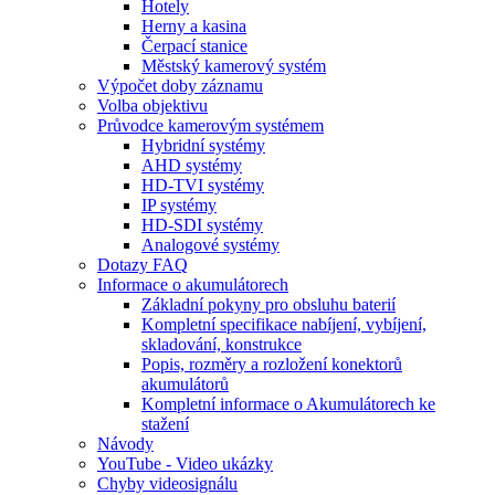
Hotely
Herny a kasina
Čerpací stanice
Městský kamerový systém
Výpočet doby záznamu
Volba objektivu
Průvodce kamerovým systémem
Hybridní systémy
AHD systémy
HD-TVI systémy
IP systémy
HD-SDI systémy
Analogové systémy
Dotazy FAQ
Informace o akumulátorech
Základní pokyny pro obsluhu baterií
Kompletní specifikace nabíjení, vybíjení,
skladování, konstrukce
Popis, rozměry a rozložení konektorů
akumulátorů
Kompletní informace o Akumulátorech ke
stažení
Návody
YouTube - Video ukázky
Chyby videosignálu