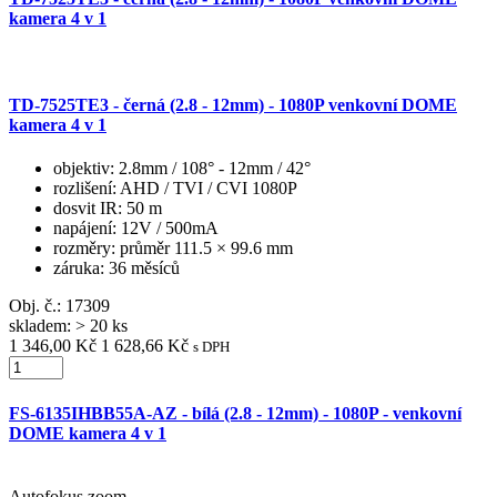
kamera 4 v 1
TD-7525TE3 - černá (2.8 - 12mm) - 1080P venkovní DOME
kamera 4 v 1
objektiv
: 2.8mm / 108° - 12mm / 42°
rozlišení
: AHD / TVI / CVI 1080P
dosvit IR
: 50 m
napájení
: 12V / 500mA
rozměry
: průměr 111.5 × 99.6 mm
záruka
: 36 měsíců
Obj. č.:
17309
skladem: > 20 ks
1 346,00 Kč
1 628,66 Kč
s DPH
FS-6135IHBB55A-AZ - bílá (2.8 - 12mm) - 1080P - venkovní
DOME kamera 4 v 1
Autofokus zoom