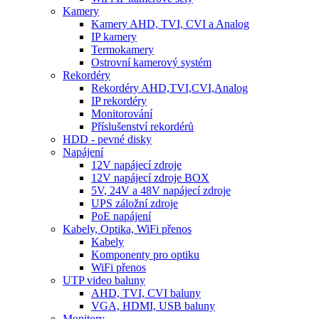
Kamery
Kamery AHD, TVI, CVI a Analog
IP kamery
Termokamery
Ostrovní kamerový systém
Rekordéry
Rekordéry AHD,TVI,CVI,Analog
IP rekordéry
Monitorování
Příslušenství rekordérů
HDD - pevné disky
Napájení
12V napájecí zdroje
12V napájecí zdroje BOX
5V, 24V a 48V napájecí zdroje
UPS záložní zdroje
PoE napájení
Kabely, Optika, WiFi přenos
Kabely
Komponenty pro optiku
WiFi přenos
UTP video baluny
AHD, TVI, CVI baluny
VGA, HDMI, USB baluny
Monitory