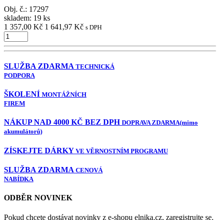
Obj. č.:
17297
skladem: 19 ks
1 357,00 Kč
1 641,97 Kč
s DPH
SLUŽBA ZDARMA
TECHNICKÁ
PODPORA
ŠKOLENÍ
MONTÁŽNÍCH
FIREM
NÁKUP NAD 4000 KČ BEZ DPH
DOPRAVA ZDARMA
(mimo
akumulátorů)
ZÍSKEJTE DÁRKY
VE VĚRNOSTNÍM PROGRAMU
SLUŽBA ZDARMA
CENOVÁ
NABÍDKA
ODBĚR NOVINEK
Pokud chcete dostávat novinky z e-shopu elnika.cz, zaregistrujte se.