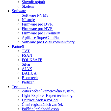
Slovník pojmů
Školení
Software
Software NVMS
Nástroje
Firmware pro DVR
Firmware pro NVR
Firmware pro IP kamery
Aplikace SuperCamPlus
Software pro GSM komunikátory
Partneři
TVT
FSAN
FOLKSAFE
SiFar
AJAX
DAHUA
Bcomtech
Partizan
Technologie
Zabezpečení kamerového systému
Light Explorer Expert technologie
Detekce osob a vozidel
Čtení registračních značek
Počítání průchodů osob