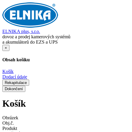
ELNIKA plus, s.r.o.
dovoz a prodej kamerových systémů
a akumulátorů do EZS a UPS
×
Obsah košíku
Košík
Dodací údaje
Rekapitulace
Dokončení
Košík
Obrázek
Obj.č.
Produkt