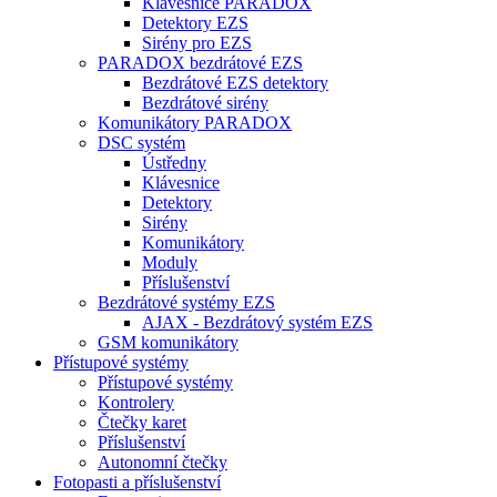
Klávesnice PARADOX
Detektory EZS
Sirény pro EZS
PARADOX bezdrátové EZS
Bezdrátové EZS detektory
Bezdrátové sirény
Komunikátory PARADOX
DSC systém
Ústředny
Klávesnice
Detektory
Sirény
Komunikátory
Moduly
Příslušenství
Bezdrátové systémy EZS
AJAX - Bezdrátový systém EZS
GSM komunikátory
Přístupové systémy
Přístupové systémy
Kontrolery
Čtečky karet
Příslušenství
Autonomní čtečky
Fotopasti a příslušenství