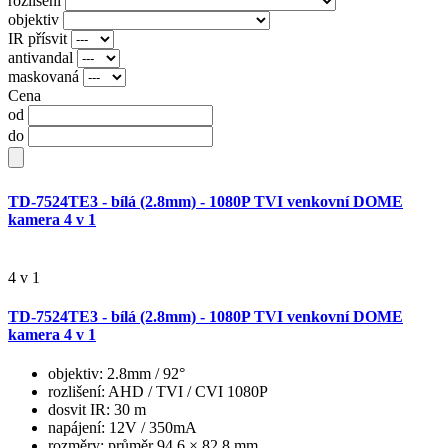
rozlišení
objektiv
IR přísvit
antivandal
maskovaná
Cena
od
do
TD-7524TE3 - bílá (2.8mm) - 1080P TVI venkovní DOME
kamera 4 v 1
4 v 1
TD-7524TE3 - bílá (2.8mm) - 1080P TVI venkovní DOME
kamera 4 v 1
objektiv
: 2.8mm / 92°
rozlišení
: AHD / TVI / CVI 1080P
dosvit IR
: 30 m
napájení
: 12V / 350mA
rozměry
: průměr 94.6 × 82.8 mm