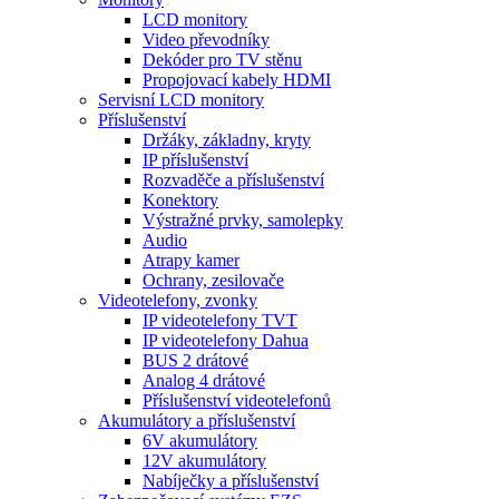
LCD monitory
Video převodníky
Dekóder pro TV stěnu
Propojovací kabely HDMI
Servisní LCD monitory
Příslušenství
Držáky, základny, kryty
IP příslušenství
Rozvaděče a příslušenství
Konektory
Výstražné prvky, samolepky
Audio
Atrapy kamer
Ochrany, zesilovače
Videotelefony, zvonky
IP videotelefony TVT
IP videotelefony Dahua
BUS 2 drátové
Analog 4 drátové
Příslušenství videotelefonů
Akumulátory a příslušenství
6V akumulátory
12V akumulátory
Nabíječky a příslušenství