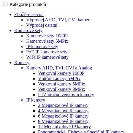
Kategorie produktů
Zboží se slevou
Výprodej AHD, TVI, CVI kamer
Výprodej ostatní
Kamerové sety
Kamerové sety 1080P
Kamerové sety 5MPix
IP kamerové sety
PoE IP kamerové sety
WiFi IP kamerové sety
Kamery
Kamery AHD, TVI, CVI a Analog
Venkovní kamery 1080P
Vnitřní kamery 5MPix
Venkovní kamery 5MPix
Venkovní kamery 8MPix
PTZ otočné venkovní kamery
IP kamery
2 Megapixelové IP kamery
4 Megapixelové IP kamery
6 Megapixelové IP kamery
8 Megapixelové IP kamery
12 Megapixelové IP kamery
Panoramatické, Fisheye a Speciální IP kamery