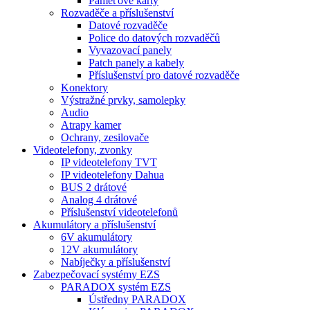
Paměťové karty
Rozvaděče a příslušenství
Datové rozvaděče
Police do datových rozvaděčů
Vyvazovací panely
Patch panely a kabely
Příslušenství pro datové rozvaděče
Konektory
Výstražné prvky, samolepky
Audio
Atrapy kamer
Ochrany, zesilovače
Videotelefony, zvonky
IP videotelefony TVT
IP videotelefony Dahua
BUS 2 drátové
Analog 4 drátové
Příslušenství videotelefonů
Akumulátory a příslušenství
6V akumulátory
12V akumulátory
Nabíječky a příslušenství
Zabezpečovací systémy EZS
PARADOX systém EZS
Ústředny PARADOX