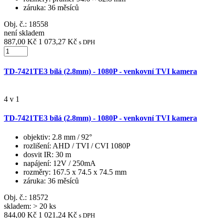
záruka
: 36 měsíců
Obj. č.:
18558
není skladem
887,00 Kč
1 073,27 Kč
s DPH
TD-7421TE3 bílá (2.8mm) - 1080P - venkovní TVI kamera
4 v 1
TD-7421TE3 bílá (2.8mm) - 1080P - venkovní TVI kamera
objektiv
: 2.8 mm / 92°
rozlišení
: AHD / TVI / CVI 1080P
dosvit IR
: 30 m
napájení
: 12V / 250mA
rozměry
: 167.5 x 74.5 x 74.5 mm
záruka
: 36 měsíců
Obj. č.:
18572
skladem: > 20 ks
844,00 Kč
1 021,24 Kč
s DPH