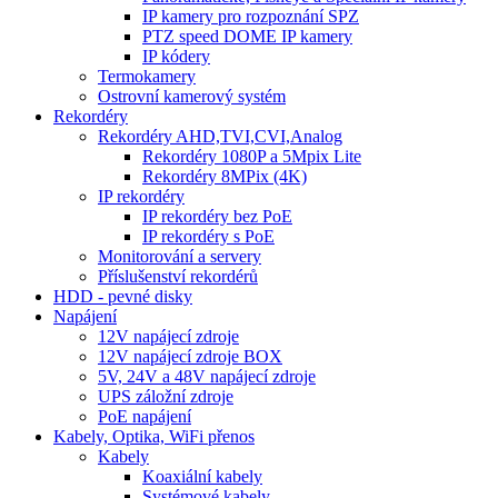
IP kamery pro rozpoznání SPZ
PTZ speed DOME IP kamery
IP kódery
Termokamery
Ostrovní kamerový systém
Rekordéry
Rekordéry AHD,TVI,CVI,Analog
Rekordéry 1080P a 5Mpix Lite
Rekordéry 8MPix (4K)
IP rekordéry
IP rekordéry bez PoE
IP rekordéry s PoE
Monitorování a servery
Příslušenství rekordérů
HDD - pevné disky
Napájení
12V napájecí zdroje
12V napájecí zdroje BOX
5V, 24V a 48V napájecí zdroje
UPS záložní zdroje
PoE napájení
Kabely, Optika, WiFi přenos
Kabely
Koaxiální kabely
Systémové kabely