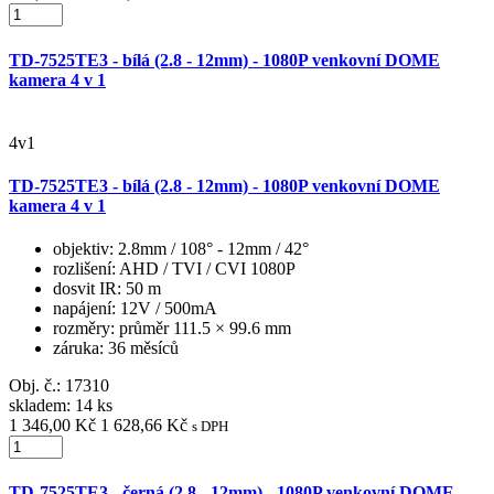
TD-7525TE3 - bílá (2.8 - 12mm) - 1080P venkovní DOME
kamera 4 v 1
4v1
TD-7525TE3 - bílá (2.8 - 12mm) - 1080P venkovní DOME
kamera 4 v 1
objektiv
: 2.8mm / 108° - 12mm / 42°
rozlišení
: AHD / TVI / CVI 1080P
dosvit IR
: 50 m
napájení
: 12V / 500mA
rozměry
: průměr 111.5 × 99.6 mm
záruka
: 36 měsíců
Obj. č.:
17310
skladem: 14 ks
1 346,00 Kč
1 628,66 Kč
s DPH
TD-7525TE3 - černá (2.8 - 12mm) - 1080P venkovní DOME