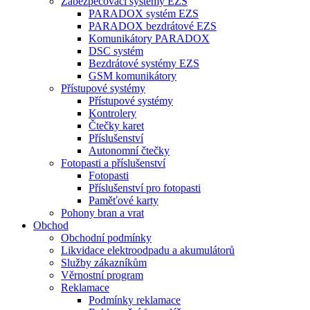
Zabezpečovací systémy EZS
PARADOX systém EZS
PARADOX bezdrátové EZS
Komunikátory PARADOX
DSC systém
Bezdrátové systémy EZS
GSM komunikátory
Přístupové systémy
Přístupové systémy
Kontrolery
Čtečky karet
Příslušenství
Autonomní čtečky
Fotopasti a příslušenství
Fotopasti
Příslušenství pro fotopasti
Paměťové karty
Pohony bran a vrat
Obchod
Obchodní podmínky
Likvidace elektroodpadu a akumulátorů
Služby zákazníkům
Věrnostní program
Reklamace
Podmínky reklamace