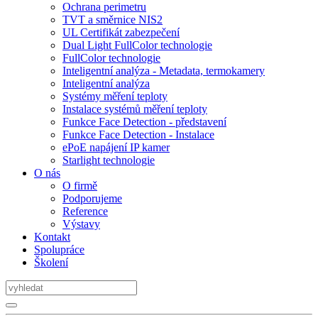
Ochrana perimetru
TVT a směrnice NIS2
UL Certifikát zabezpečení
Dual Light FullColor technologie
FullColor technologie
Inteligentní analýza - Metadata, termokamery
Inteligentní analýza
Systémy měření teploty
Instalace systémů měření teploty
Funkce Face Detection - představení
Funkce Face Detection - Instalace
ePoE napájení IP kamer
Starlight technologie
O nás
O firmě
Podporujeme
Reference
Výstavy
Kontakt
Spolupráce
Školení