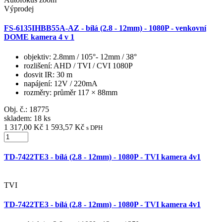
Výprodej
FS-6135IHBB55A-AZ - bílá (2.8 - 12mm) - 1080P - venkovní
DOME kamera 4 v 1
objektiv
: 2.8mm / 105°- 12mm / 38°
rozlišení
: AHD / TVI / CVI 1080P
dosvit IR
: 30 m
napájení
: 12V / 220mA
rozměry
: průměr 117 × 88mm
Obj. č.:
18775
skladem: 18 ks
1 317,00 Kč
1 593,57 Kč
s DPH
TD-7422TE3 - bílá (2.8 - 12mm) - 1080P - TVI kamera 4v1
TVI
TD-7422TE3 - bílá (2.8 - 12mm) - 1080P - TVI kamera 4v1