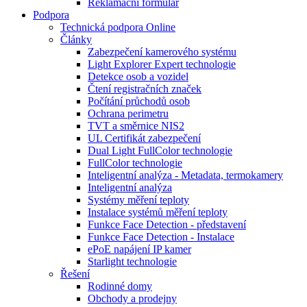
Reklamační formulář
Podpora
Technická podpora Online
Články
Zabezpečení kamerového systému
Light Explorer Expert technologie
Detekce osob a vozidel
Čtení registračních značek
Počítání průchodů osob
Ochrana perimetru
TVT a směrnice NIS2
UL Certifikát zabezpečení
Dual Light FullColor technologie
FullColor technologie
Inteligentní analýza - Metadata, termokamery
Inteligentní analýza
Systémy měření teploty
Instalace systémů měření teploty
Funkce Face Detection - představení
Funkce Face Detection - Instalace
ePoE napájení IP kamer
Starlight technologie
Řešení
Rodinné domy
Obchody a prodejny