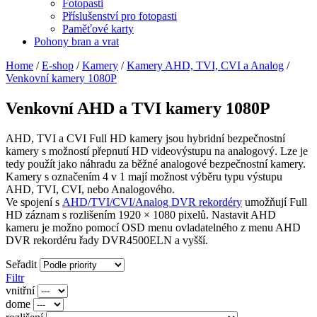
Fotopasti
Příslušenství pro fotopasti
Paměťové karty
Pohony bran a vrat
Home
/
E-shop
/
Kamery
/
Kamery AHD, TVI, CVI a Analog
/
Venkovní kamery 1080P
Venkovní AHD a TVI kamery 1080P
AHD, TVI a CVI Full HD kamery jsou hybridní bezpečnostní
kamery s možností přepnutí HD videovýstupu na analogový. Lze je
tedy použít jako náhradu za běžné analogové bezpečnostní kamery.
Kamery s označením 4 v 1 mají možnost výběru typu výstupu
AHD, TVI, CVI, nebo Analogového.
Ve spojení s
AHD/TVI/CVI/Analog DVR rekordéry
umožňují Full
HD záznam s rozlišením 1920 × 1080 pixelů. Nastavit AHD
kameru je možno pomocí OSD menu ovladatelného z menu AHD
DVR rekordéru řady DVR4500ELN a vyšší.
Seřadit
Filtr
vnitřní
dome