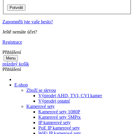
Zapomněli jste vaše heslo?
Ještě nemáte účet?
Registrace
Přihlášení
Menu
prázdný košík
Přihlášení
E-shop
Zboží se slevou
Výprodej AHD, TVI, CVI kamer
Výprodej ostatní
Kamerové sety
Kamerové sety 1080P
Kamerové sety 5MPix
IP kamerové sety
PoE IP kamerové sety
WiFi IP kamerové sety