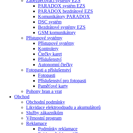
Zabezpečovací systémy EZS
PARADOX systém EZS
PARADOX bezdrátové EZS
Komunikátory PARADOX
DSC systém
Bezdrátové systémy EZS
GSM komunikátory
Přístupové systémy
Přístupové systémy
Kontrolery
Čtečky karet
Příslušenství
Autonomní čtečky
Fotopasti a příslušenství
Fotopasti
Příslušenství pro fotopasti
Paměťové karty
Pohony bran a vrat
Obchod
Obchodní podmínky
Likvidace elektroodpadu a akumulátorů
Služby zákazníkům
Věrnostní program
Reklamace
Podmínky reklamace