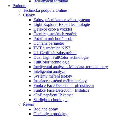
Reklamační formulář
Podpora
Technická podpora Online
Články
Zabezpečení kamerového systému
Light Explorer Expert technologie
Detekce osob a vozidel
Čtení registračních značek
Počítání průchodů osob
Ochrana perimetru
TVT a směrnice NIS2
UL Certifikát zabezpečení
Dual Light FullColor technologie
FullColor technologie
Inteligentní analýza - Metadata, termokamery
Inteligentní analýza
Systémy měření teploty
Instalace systémů měření teploty
Funkce Face Detection - představení
Funkce Face Detection - Instalace
ePoE napájení IP kamer
Starlight technologie
Řešení
Rodinné domy
Obchody a prodejny