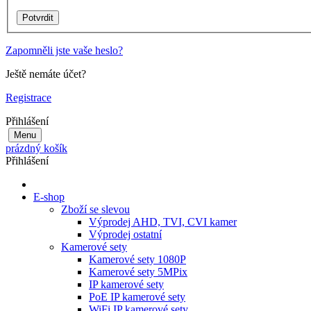
Zapomněli jste vaše heslo?
Ještě nemáte účet?
Registrace
Přihlášení
Menu
prázdný košík
Přihlášení
E-shop
Zboží se slevou
Výprodej AHD, TVI, CVI kamer
Výprodej ostatní
Kamerové sety
Kamerové sety 1080P
Kamerové sety 5MPix
IP kamerové sety
PoE IP kamerové sety
WiFi IP kamerové sety