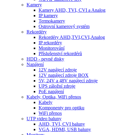
Kamery
Kamery AHD, TVI, CVI a Analog
IP kamery
Termokamery
Ostrovní kamerový systém
Rekordéry
Rekordéry AHD,TVI,CVI,Analog
IP rekordéry
Monitorování
Příslušenství rekordérů
HDD - pevné disky
Napájení
12V napájecí zdroje
12V napájecí zdroje BOX
5V, 24V a 48V napájecí zdroje
UPS záložní zdroje
PoE napájení
Kabely, Optika, WiFi přenos
Kabely
Komponenty pro optiku
WiFi přenos
UTP video baluny
AHD, TVI, CVI baluny
VGA, HDMI, USB baluny
Monitory