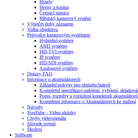
Hotely
Herny a kasina
Čerpací stanice
Městský kamerový systém
Výpočet doby záznamu
Volba objektivu
Průvodce kamerovým systémem
Hybridní systémy
AHD systémy
HD-TVI systémy
IP systémy
HD-SDI systémy
Analogové systémy
Dotazy FAQ
Informace o akumulátorech
Základní pokyny pro obsluhu baterií
Kompletní specifikace nabíjení, vybíjení, skladová
Popis, rozměry a rozložení konektorů akumulátorů
Kompletní informace o Akumulátorech ke stažení
Návody
YouTube - Video ukázky
Chyby videosignálu
Slovník pojmů
Školení
Software