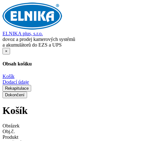
ELNIKA plus, s.r.o.
dovoz a prodej kamerových systémů
a akumulátorů do EZS a UPS
×
Obsah košíku
Košík
Dodací údaje
Rekapitulace
Dokončení
Košík
Obrázek
Obj.č.
Produkt