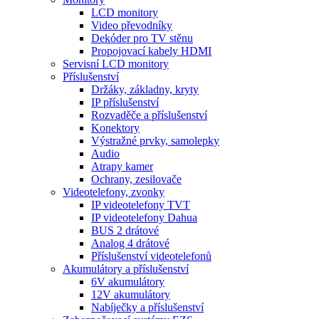
LCD monitory
Video převodníky
Dekóder pro TV stěnu
Propojovací kabely HDMI
Servisní LCD monitory
Příslušenství
Držáky, základny, kryty
IP příslušenství
Rozvaděče a příslušenství
Konektory
Výstražné prvky, samolepky
Audio
Atrapy kamer
Ochrany, zesilovače
Videotelefony, zvonky
IP videotelefony TVT
IP videotelefony Dahua
BUS 2 drátové
Analog 4 drátové
Příslušenství videotelefonů
Akumulátory a příslušenství
6V akumulátory
12V akumulátory
Nabíječky a příslušenství