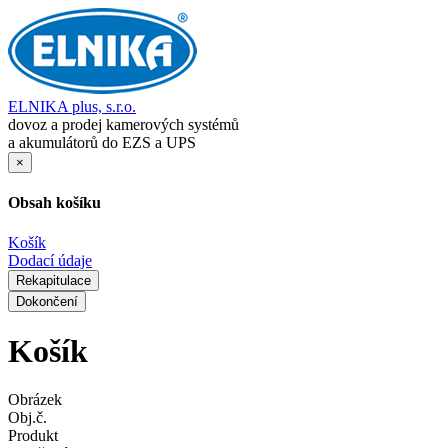
ELNIKA plus, s.r.o.
dovoz a prodej kamerových systémů
a akumulátorů do EZS a UPS
×
Obsah košíku
Košík
Dodací údaje
Rekapitulace
Dokončení
Košík
Obrázek
Obj.č.
Produkt