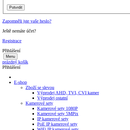
Zapomněli jste vaše heslo?
Ještě nemáte účet?
Registrace
Přihlášení
Menu
prázdný košík
Přihlášení
E-shop
Zboží se slevou
Výprodej AHD, TVI, CVI kamer
Výprodej ostatní
Kamerové sety
Kamerové sety 1080P
Kamerové sety 5MPix
IP kamerové sety
PoE IP kamerové sety
WiFi IP kamerové sety