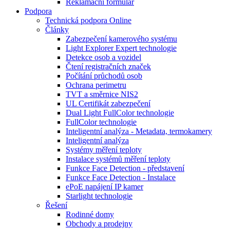
Reklamační formulář
Podpora
Technická podpora Online
Články
Zabezpečení kamerového systému
Light Explorer Expert technologie
Detekce osob a vozidel
Čtení registračních značek
Počítání průchodů osob
Ochrana perimetru
TVT a směrnice NIS2
UL Certifikát zabezpečení
Dual Light FullColor technologie
FullColor technologie
Inteligentní analýza - Metadata, termokamery
Inteligentní analýza
Systémy měření teploty
Instalace systémů měření teploty
Funkce Face Detection - představení
Funkce Face Detection - Instalace
ePoE napájení IP kamer
Starlight technologie
Řešení
Rodinné domy
Obchody a prodejny