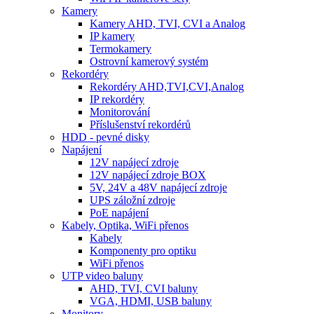
Kamery
Kamery AHD, TVI, CVI a Analog
IP kamery
Termokamery
Ostrovní kamerový systém
Rekordéry
Rekordéry AHD,TVI,CVI,Analog
IP rekordéry
Monitorování
Příslušenství rekordérů
HDD - pevné disky
Napájení
12V napájecí zdroje
12V napájecí zdroje BOX
5V, 24V a 48V napájecí zdroje
UPS záložní zdroje
PoE napájení
Kabely, Optika, WiFi přenos
Kabely
Komponenty pro optiku
WiFi přenos
UTP video baluny
AHD, TVI, CVI baluny
VGA, HDMI, USB baluny
Monitory