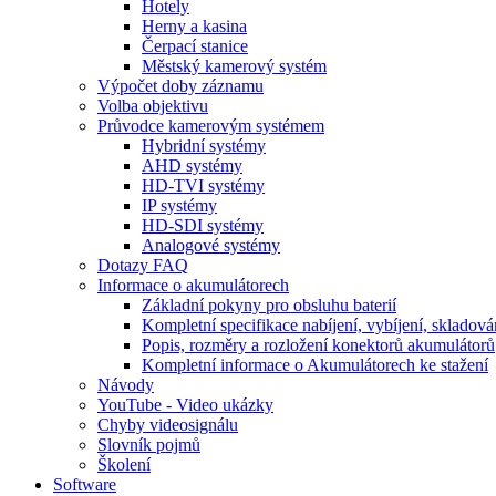
Hotely
Herny a kasina
Čerpací stanice
Městský kamerový systém
Výpočet doby záznamu
Volba objektivu
Průvodce kamerovým systémem
Hybridní systémy
AHD systémy
HD-TVI systémy
IP systémy
HD-SDI systémy
Analogové systémy
Dotazy FAQ
Informace o akumulátorech
Základní pokyny pro obsluhu baterií
Kompletní specifikace nabíjení, vybíjení, skladová
Popis, rozměry a rozložení konektorů akumulátorů
Kompletní informace o Akumulátorech ke stažení
Návody
YouTube - Video ukázky
Chyby videosignálu
Slovník pojmů
Školení
Software