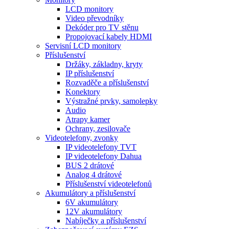
LCD monitory
Video převodníky
Dekóder pro TV stěnu
Propojovací kabely HDMI
Servisní LCD monitory
Příslušenství
Držáky, základny, kryty
IP příslušenství
Rozvaděče a příslušenství
Konektory
Výstražné prvky, samolepky
Audio
Atrapy kamer
Ochrany, zesilovače
Videotelefony, zvonky
IP videotelefony TVT
IP videotelefony Dahua
BUS 2 drátové
Analog 4 drátové
Příslušenství videotelefonů
Akumulátory a příslušenství
6V akumulátory
12V akumulátory
Nabíječky a příslušenství