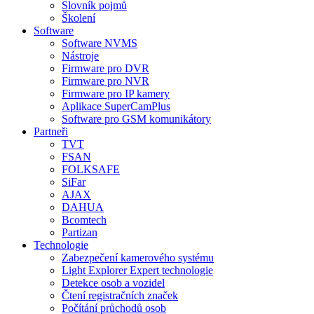
Slovník pojmů
Školení
Software
Software NVMS
Nástroje
Firmware pro DVR
Firmware pro NVR
Firmware pro IP kamery
Aplikace SuperCamPlus
Software pro GSM komunikátory
Partneři
TVT
FSAN
FOLKSAFE
SiFar
AJAX
DAHUA
Bcomtech
Partizan
Technologie
Zabezpečení kamerového systému
Light Explorer Expert technologie
Detekce osob a vozidel
Čtení registračních značek
Počítání průchodů osob