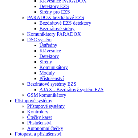
Klávesnice PARADOX
Detektory EZS
Sirény pro EZS
PARADOX bezdrátové EZS
Bezdrátové EZS detektory
Bezdrátové sirény
Komunikátory PARADOX
DSC systém
Ústředny
Klávesnice
Detektory
Sirény
Komunikátory
Moduly
Příslušenství
Bezdrátové systémy EZS
AJAX - Bezdrátový systém EZS
GSM komunikátory
Přístupové systémy
Přístupové systémy
Kontrolery
Čtečky karet
Příslušenství
Autonomní čtečky
Fotopasti a příslušenství