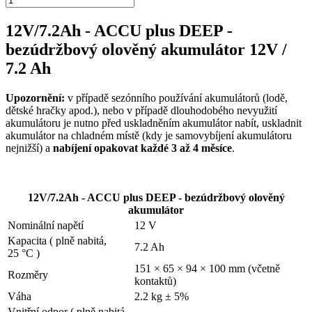
12V/7.2Ah - ACCU plus DEEP -
bezúdržbový olověný akumulátor 12V /
7.2 Ah
Upozornění:
v případě sezónního používání akumulátorů (lodě,
dětské hračky apod.), nebo v případě dlouhodobého nevyužití
akumulátoru je nutno před uskladněním akumulátor nabít, uskladnit
akumulátor na chladném místě (kdy je samovybíjení akumulátoru
nejnižší) a
nabíjení opakovat každé 3 až 4 měsíce
.
12V/7.2Ah - ACCU plus DEEP - bezúdržbový olověný
akumulátor
Nominální napětí
12 V
Kapacita ( plně nabitá,
7.2 Ah
25 °C )
151 × 65 × 94 × 100 mm (včetně
Rozměry
kontaktů)
Váha
2.2 kg ± 5%
Vnitřní odpor ( plně nabitá,