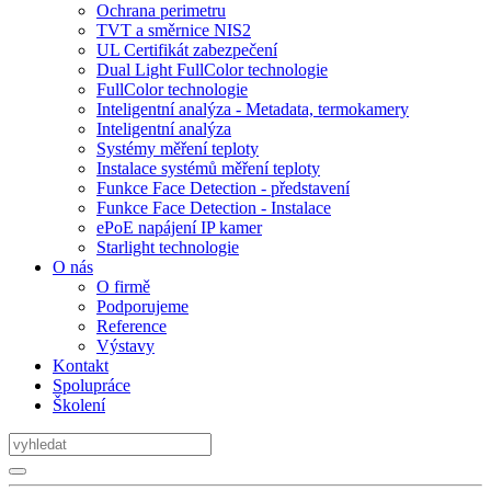
Ochrana perimetru
TVT a směrnice NIS2
UL Certifikát zabezpečení
Dual Light FullColor technologie
FullColor technologie
Inteligentní analýza - Metadata, termokamery
Inteligentní analýza
Systémy měření teploty
Instalace systémů měření teploty
Funkce Face Detection - představení
Funkce Face Detection - Instalace
ePoE napájení IP kamer
Starlight technologie
O nás
O firmě
Podporujeme
Reference
Výstavy
Kontakt
Spolupráce
Školení