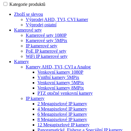
Kategorie produktů
Zboží se slevou
Výprodej AHD, TVI, CVI kamer
Výprodej ostatní
Kamerové sety
Kamerové sety 1080P
Kamerové sety 5MPix
IP kamerové sety
PoE IP kamerové sety
WiFi IP kamerové sety
Kamery
Kamery AHD, TVI, CVI a Analog
Venkovní kamery 1080P
Vnitřní kamery 5MPix
Venkovní kamery 5MPix
Venkovní kamery 8MPix
PTZ otočné venkovní kamery
IP kamery
2 Megapixelové IP kamery
4 Megapixelové IP kamery
6 Megapixelové IP kamery
8 Megapixelové IP kamery
12 Megapixelové IP kamery
Panoramatické, Fisheye a Speciální IP kamery