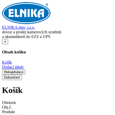
ELNIKA plus, s.r.o.
dovoz a prodej kamerových systémů
a akumulátorů do EZS a UPS
×
Obsah košíku
Košík
Dodací údaje
Rekapitulace
Dokončení
Košík
Obrázek
Obj.č.
Produkt