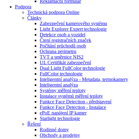
Reklamační formulář
Podpora
Technická podpora Online
Články
Zabezpečení kamerového systému
Light Explorer Expert technologie
Detekce osob a vozidel
Čtení registračních značek
Počítání průchodů osob
Ochrana perimetru
TVT a směrnice NIS2
UL Certifikát zabezpečení
Dual Light FullColor technologie
FullColor technologie
Inteligentní analýza - Metadata, termokamery
Inteligentní analýza
Systémy měření teploty
Instalace systémů měření teploty
Funkce Face Detection - představení
Funkce Face Detection - Instalace
ePoE napájení IP kamer
Starlight technologie
Řešení
Rodinné domy
Obchody a prodejny