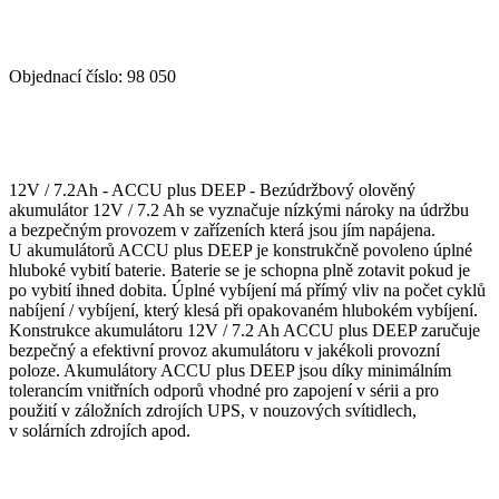
Objednací číslo:
98 050
12V / 7.2Ah - ACCU plus DEEP - Bezúdržbový olověný
akumulátor 12V / 7.2 Ah se vyznačuje nízkými nároky na údržbu
a bezpečným provozem v zařízeních která jsou jím napájena.
U akumulátorů ACCU plus DEEP je konstrukčně povoleno úplné
hluboké vybití baterie. Baterie se je schopna plně zotavit pokud je
po vybití ihned dobita. Úplné vybíjení má přímý vliv na počet cyklů
nabíjení / vybíjení, který klesá při opakovaném hlubokém vybíjení.
Konstrukce akumulátoru 12V / 7.2 Ah ACCU plus DEEP zaručuje
bezpečný a efektivní provoz akumulátoru v jakékoli provozní
poloze. Akumulátory ACCU plus DEEP jsou díky minimálním
tolerancím vnitřních odporů vhodné pro zapojení v sérii a pro
použití v záložních zdrojích UPS, v nouzových svítidlech,
v solárních zdrojích apod.