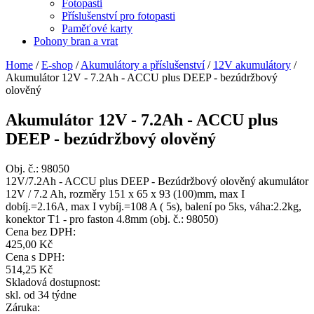
Fotopasti
Příslušenství pro fotopasti
Paměťové karty
Pohony bran a vrat
Home
/
E-shop
/
Akumulátory a příslušenství
/
12V akumulátory
/
Akumulátor 12V - 7.2Ah - ACCU plus DEEP - bezúdržbový
olověný
Akumulátor 12V - 7.2Ah - ACCU plus
DEEP - bezúdržbový olověný
Obj. č.:
98050
12V/7.2Ah - ACCU plus DEEP - Bezúdržbový olověný akumulátor
12V / 7.2 Ah, rozměry 151 x 65 x 93 (100)mm, max I
dobíj.=2.16A, max I vybíj.=108 A ( 5s), balení po 5ks, váha:2.2kg,
konektor T1 - pro faston 4.8mm (obj. č.: 98050)
Cena bez DPH:
425,00 Kč
Cena s DPH:
514,25 Kč
Skladová dostupnost:
skl. od 34 týdne
Záruka: