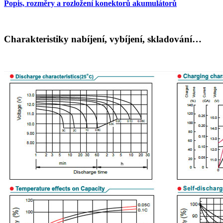
Popis, rozměry a rozložení konektorů akumulátorů
Charakteristiky nabíjení, vybíjení, skladování…