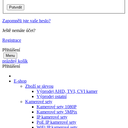
Zapomněli jste vaše heslo?
Ještě nemáte účet?
Registrace
Přihlášení
Menu
prázdný košík
Přihlášení
E-shop
Zboží se slevou
Výprodej AHD, TVI, CVI kamer
Výprodej ostatní
Kamerové sety
Kamerové sety 1080P
Kamerové sety 5MPix
IP kamerové sety
PoE IP kamerové sety
WiFi IP kamerové sety