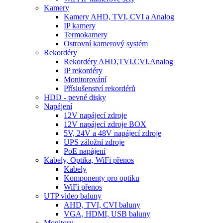
Kamery
Kamery AHD, TVI, CVI a Analog
IP kamery
Termokamery
Ostrovní kamerový systém
Rekordéry
Rekordéry AHD,TVI,CVI,Analog
IP rekordéry
Monitorování
Příslušenství rekordérů
HDD - pevné disky
Napájení
12V napájecí zdroje
12V napájecí zdroje BOX
5V, 24V a 48V napájecí zdroje
UPS záložní zdroje
PoE napájení
Kabely, Optika, WiFi přenos
Kabely
Komponenty pro optiku
WiFi přenos
UTP video baluny
AHD, TVI, CVI baluny
VGA, HDMI, USB baluny
Monitory