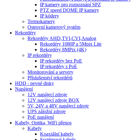
IP kamery pro rozpoznání SPZ
PTZ speed DOME IP kamery
IP kódery
Termokamery
Ostrovní kamerový systém
Rekordéry
Rekordéry AHD,TVI,CVI,Analog
Rekordéry 1080P a 5Mpix Lite
Rekordéry 8MPix (4K)
IP rekordéry
IP rekordéry bez PoE
IP rekordéry s PoE
Monitorování a servery
Příslušenství rekordérů
HDD - pevné disky
Napájení
12V napájecí zdroje
12V napájecí zdroje BOX
5V, 24V a 48V napájecí zdroje
UPS záložní zdroje
PoE napájení
Kabely, Optika, WiFi přenos
Kabely
Koaxiální kabely
Systémové kabely