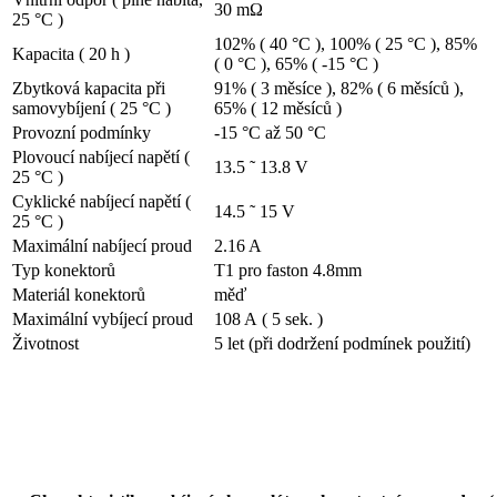
30 mΩ
25 °C )
102% ( 40 °C ), 100% ( 25 °C ), 85%
Kapacita ( 20 h )
( 0 °C ), 65% ( -15 °C )
Zbytková kapacita při
91% ( 3 měsíce ), 82% ( 6 měsíců ),
samovybíjení ( 25 °C )
65% ( 12 měsíců )
Provozní podmínky
-15 °C až 50 °C
Plovoucí nabíjecí napětí (
13.5 ˜ 13.8 V
25 °C )
Cyklické nabíjecí napětí (
14.5 ˜ 15 V
25 °C )
Maximální nabíjecí proud
2.16 A
Typ konektorů
T1 pro faston 4.8mm
Materiál konektorů
měď
Maximální vybíjecí proud
108 A ( 5 sek. )
Životnost
5 let (při dodržení podmínek použití)