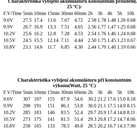
Charakteristika vybíjení akumulátoru konstantním proudem(
25 °C):
F.V/Time
5min
10min
15min
30min
60min
2h
3h
4h
5h
10h
9.6V
27.5
17.4
13.6
7.67
4.72
2.58
1.78
1.48
1.26
0.68
9.9V
26.7
16.9
13.3
7.51
4.65
2.56
1.77
1.47
1.25
0.68
10.2V
25.6
16.2
12.8
7.28
4.53
2.54
1.76
1.46
1.24
0.68
10.5V
24.5
15.5
12.14
7.11
4.44
2.50
1.75
1.45
1.23
0.67
10.8V
23.1
14.6
11.7
6.85
4.30
2.44
1.70
1.40
1.19
0.66
Charakteristika vybíjení akumulátoru při konstantním
výkonu(Watt, 25 °C)
F.V/Time
5min
10min
15min
30min
60min
2h
3h
4h
5h
10h
9.6V
307
197
155
87.9
54.6
30.2
21.2
17.6
15.0
8.18
9.9V
298
191
151
86.1
53.8
30.0
21.1
17.5
14.9
8.15
10.2V
285
183
146
83.5
52.4
29.7
20.9
17.4
14.8
8.11
10.5V
273
175
141
81.5
51.4
29.3
20.8
17.2
14.7
8.06
10.8V
258
165
133
78.5
49.8
28.5
20.2
16.7
14.3
7.90