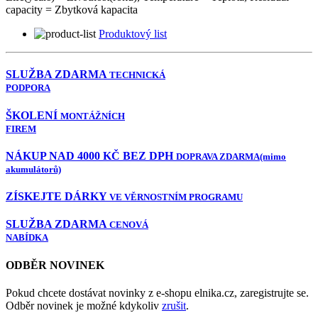
capacity = Zbytková kapacita
Produktový list
SLUŽBA ZDARMA
TECHNICKÁ
PODPORA
ŠKOLENÍ
MONTÁŽNÍCH
FIREM
NÁKUP NAD 4000 KČ BEZ DPH
DOPRAVA ZDARMA
(mimo
akumulátorů)
ZÍSKEJTE DÁRKY
VE VĚRNOSTNÍM PROGRAMU
SLUŽBA ZDARMA
CENOVÁ
NABÍDKA
ODBĚR NOVINEK
Pokud chcete dostávat novinky z e-shopu elnika.cz, zaregistrujte se.
Odběr novinek je možné kdykoliv
zrušit
.