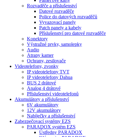
Paměťové karty
Rozvaděče a příslušenství
Datové rozvaděče
Police do datových rozvaděčů
Vyvazovací panely
Patch panely a kabely
Příslušenství pro datové rozvaděče
Konektory
Výstražné prvky, samolepky
Audio
Atrapy kamer
Ochrany, zesilovače
Videotelefony, zvonky
IP videotelefony TVT
IP videotelefony Dahua
BUS 2 drátové
Analog 4 drátové
Příslušenství videotelefonů
Akumulátory a příslušenství
6V akumulátory
12V akumulátory
Nabíječky a příslušenství
Zabezpečovací systémy EZS
PARADOX systém EZS
Ústředny PARADOX