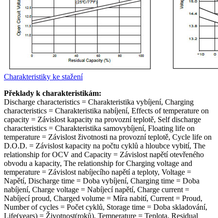
Charakteristiky ke stažení
Překlady k charakteristikám:
Discharge characteristics = Charakteristika vybíjení, Charging
characteristics = Charakteristika nabíjení, Effects of temperature on
capacity = Závislost kapacity na provozní teplotě, Self discharge
characteristics = Charakteristika samovybíjení, Floating life on
temperature = Závislost životnosti na provozní teplotě, Cycle life on
D.O.D. = Závislost kapacity na počtu cyklů a hloubce vybití, The
relationship for OCV and Capacity = Závislost napětí otevřeného
obvodu a kapacity, The relationship for Charging voltage and
temperature = Závislost nabíjecího napětí a teploty, Voltage =
Napětí, Discharge time = Doba vybíjení, Charging time = Doba
nabíjení, Charge voltage = Nabíjecí napětí, Charge current =
Nabíjecí proud, Charged volume = Míra nabití, Current = Proud,
Number of cycles = Počet cyklů, Storage time = Doba skladování,
Life(years) = Životnost(roků), Temperature = Teplota, Residual