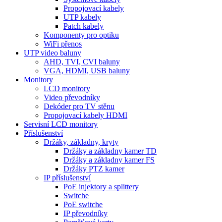
Propojovací kabely
UTP kabely
Patch kabely
Komponenty pro optiku
WiFi přenos
UTP video baluny
AHD, TVI, CVI baluny
VGA, HDMI, USB baluny
Monitory
LCD monitory
Video převodníky
Dekóder pro TV stěnu
Propojovací kabely HDMI
Servisní LCD monitory
Příslušenství
Držáky, základny, kryty
Držáky a základny kamer TD
Držáky a základny kamer FS
Držáky PTZ kamer
IP příslušenství
PoE injektory a splittery
Switche
PoE switche
IP převodníky