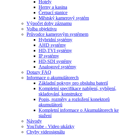
Hotely
Herny a kasina
Čerpací stanice
Městský kamerový systém
Výpočet doby záznamu
Volba objektivu
Průvodce kamerovým systémem
Hybridní systémy
AHD systémy
HD-TVI systémy
IP systémy
HD-SDI systémy
Analogové systémy
Dotazy FAQ
Informace o akumulátorech
Základní pokyny pro obsluhu baterií
Kompletní specifikace nabíjení, vybíjení,
skladování, konstrukce
Popis, rozměry a rozložení konektorů
akumulátorů
Kompletní informace o Akumulátorech ke
stažení
Návody
YouTube - Video ukázky
Chyby videosignálu