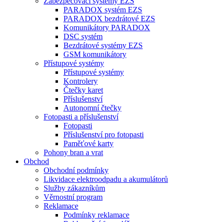
Zabezpečovací systémy EZS
PARADOX systém EZS
PARADOX bezdrátové EZS
Komunikátory PARADOX
DSC systém
Bezdrátové systémy EZS
GSM komunikátory
Přístupové systémy
Přístupové systémy
Kontrolery
Čtečky karet
Příslušenství
Autonomní čtečky
Fotopasti a příslušenství
Fotopasti
Příslušenství pro fotopasti
Paměťové karty
Pohony bran a vrat
Obchod
Obchodní podmínky
Likvidace elektroodpadu a akumulátorů
Služby zákazníkům
Věrnostní program
Reklamace
Podmínky reklamace