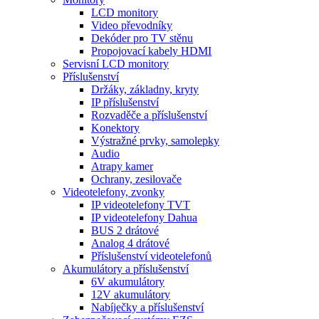
LCD monitory
Video převodníky
Dekóder pro TV stěnu
Propojovací kabely HDMI
Servisní LCD monitory
Příslušenství
Držáky, základny, kryty
IP příslušenství
Rozvaděče a příslušenství
Konektory
Výstražné prvky, samolepky
Audio
Atrapy kamer
Ochrany, zesilovače
Videotelefony, zvonky
IP videotelefony TVT
IP videotelefony Dahua
BUS 2 drátové
Analog 4 drátové
Příslušenství videotelefonů
Akumulátory a příslušenství
6V akumulátory
12V akumulátory
Nabíječky a příslušenství