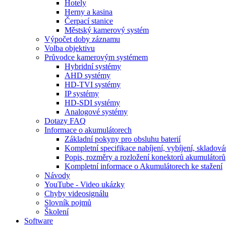
Hotely
Herny a kasina
Čerpací stanice
Městský kamerový systém
Výpočet doby záznamu
Volba objektivu
Průvodce kamerovým systémem
Hybridní systémy
AHD systémy
HD-TVI systémy
IP systémy
HD-SDI systémy
Analogové systémy
Dotazy FAQ
Informace o akumulátorech
Základní pokyny pro obsluhu baterií
Kompletní specifikace nabíjení, vybíjení, skladová
Popis, rozměry a rozložení konektorů akumulátorů
Kompletní informace o Akumulátorech ke stažení
Návody
YouTube - Video ukázky
Chyby videosignálu
Slovník pojmů
Školení
Software