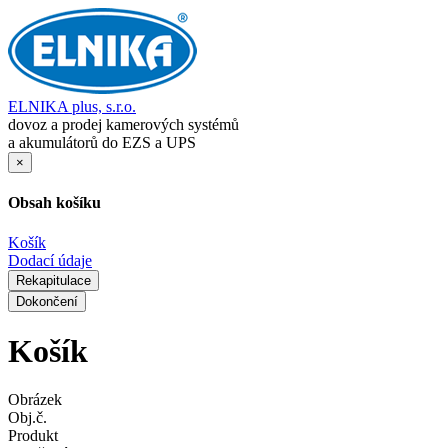
ELNIKA plus, s.r.o.
dovoz a prodej kamerových systémů
a akumulátorů do EZS a UPS
×
Obsah košíku
Košík
Dodací údaje
Rekapitulace
Dokončení
Košík
Obrázek
Obj.č.
Produkt