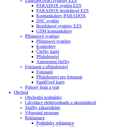
Zabezpečovací systémy EZS
PARADOX systém EZS
PARADOX bezdrátové EZS
Komunikátory PARADOX
DSC systém
Bezdrátové systémy EZS
GSM komunikátory
Přístupové systémy
Přístupové systémy
Kontrolery
Čtečky karet
Příslušenství
Autonomní čtečky
Fotopasti a příslušenství
Fotopasti
Příslušenství pro fotopasti
Paměťové karty
Pohony bran a vrat
Obchod
Obchodní podmínky
Likvidace elektroodpadu a akumulátorů
Služby zákazníkům
Věrnostní program
Reklamace
Podmínky reklamace