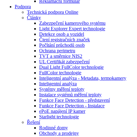
Reklamační formulář
Podpora
Technická podpora Online
Články
Zabezpečení kamerového systému
Light Explorer Expert technologie
Detekce osob a vozidel
Čtení registračních značek
Počítání průchodů osob
Ochrana perimetru
TVT a směrnice NIS2
UL Certifikát zabezpečení
Dual Light FullColor technologie
FullColor technologie
Inteligentní analýza - Metadata, termokamery
Inteligentní analýza
Systémy měření teploty
Instalace systémů měření teploty
Funkce Face Detection - představení
Funkce Face Detection - Instalace
ePoE napájení IP kamer
Starlight technologie
Řešení
Rodinné domy
Obchody a prodejny