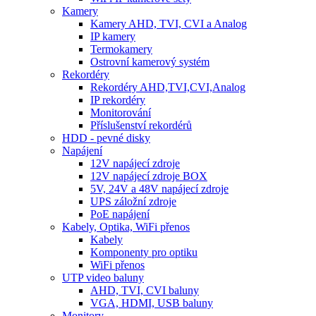
Kamery
Kamery AHD, TVI, CVI a Analog
IP kamery
Termokamery
Ostrovní kamerový systém
Rekordéry
Rekordéry AHD,TVI,CVI,Analog
IP rekordéry
Monitorování
Příslušenství rekordérů
HDD - pevné disky
Napájení
12V napájecí zdroje
12V napájecí zdroje BOX
5V, 24V a 48V napájecí zdroje
UPS záložní zdroje
PoE napájení
Kabely, Optika, WiFi přenos
Kabely
Komponenty pro optiku
WiFi přenos
UTP video baluny
AHD, TVI, CVI baluny
VGA, HDMI, USB baluny
Monitory