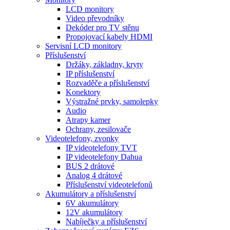
LCD monitory
Video převodníky
Dekóder pro TV stěnu
Propojovací kabely HDMI
Servisní LCD monitory
Příslušenství
Držáky, základny, kryty
IP příslušenství
Rozvaděče a příslušenství
Konektory
Výstražné prvky, samolepky
Audio
Atrapy kamer
Ochrany, zesilovače
Videotelefony, zvonky
IP videotelefony TVT
IP videotelefony Dahua
BUS 2 drátové
Analog 4 drátové
Příslušenství videotelefonů
Akumulátory a příslušenství
6V akumulátory
12V akumulátory
Nabíječky a příslušenství