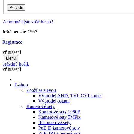
Zapomněli jste vaše heslo?
Ještě nemáte účet?
Registrace
Přihlášení
Menu
prázdný košík
Přihlášení
E-shop
Zboží se slevou
Výprodej AHD, TVI, CVI kamer
Výprodej ostatní
Kamerové sety
Kamerové sety 1080P
Kamerové sety 5MPix
IP kamerové sety
PoE IP kamerové sety
WiFi IP kamerové sety