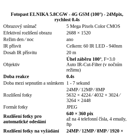
Fotopast ELNIKA 5.8CGW - 4G GSM (100°) - 24Mpix,
rychlost 0.4s
Obrazový snímač
5 Mega Pixels Color CMOS
Efektivní rozlišení obrazu
2688 × 1520
Režim den ⁄ noc
ano
IR přísvit
Celkem: 60 IR LED - 940nm
Dosah IR přísvitu
20 m
Úhel záběru 100°
, F=3.0
Objektiv
Auto IR-Cut-Filter (v nočním
režimu)
Doba reakce
0.4s
Doba mezi sepnutím a snímkem
1 - 7 sekund
24MP ⁄ 12MP ⁄ 8MP
Rozlišení fotky
5632 × 4224 ⁄ 4032 × 3024 ⁄
3264 × 2448
Formát fotky
JPEG
640 × 360 pix
Rozlišení fotky pro
až na 4 telefonní čísla, 4 emaily,
automatické odeslání
ftp
Rozlišení fotky na vyžádání
24MP ⁄ 12MP ⁄ 8MP ⁄ 1920 ×