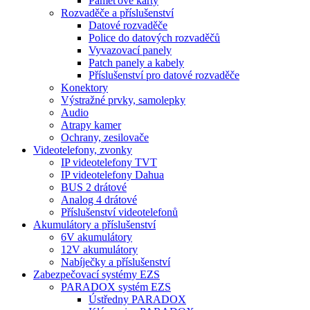
Paměťové karty
Rozvaděče a příslušenství
Datové rozvaděče
Police do datových rozvaděčů
Vyvazovací panely
Patch panely a kabely
Příslušenství pro datové rozvaděče
Konektory
Výstražné prvky, samolepky
Audio
Atrapy kamer
Ochrany, zesilovače
Videotelefony, zvonky
IP videotelefony TVT
IP videotelefony Dahua
BUS 2 drátové
Analog 4 drátové
Příslušenství videotelefonů
Akumulátory a příslušenství
6V akumulátory
12V akumulátory
Nabíječky a příslušenství
Zabezpečovací systémy EZS
PARADOX systém EZS
Ústředny PARADOX