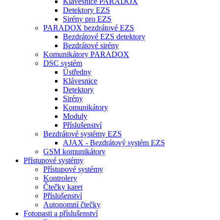
Klávesnice PARADOX
Detektory EZS
Sirény pro EZS
PARADOX bezdrátové EZS
Bezdrátové EZS detektory
Bezdrátové sirény
Komunikátory PARADOX
DSC systém
Ústředny
Klávesnice
Detektory
Sirény
Komunikátory
Moduly
Příslušenství
Bezdrátové systémy EZS
AJAX - Bezdrátový systém EZS
GSM komunikátory
Přístupové systémy
Přístupové systémy
Kontrolery
Čtečky karet
Příslušenství
Autonomní čtečky
Fotopasti a příslušenství