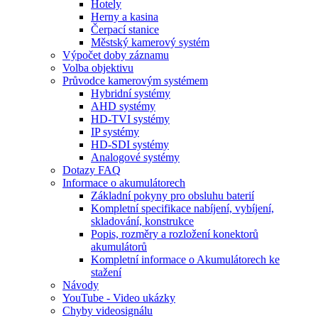
Hotely
Herny a kasina
Čerpací stanice
Městský kamerový systém
Výpočet doby záznamu
Volba objektivu
Průvodce kamerovým systémem
Hybridní systémy
AHD systémy
HD-TVI systémy
IP systémy
HD-SDI systémy
Analogové systémy
Dotazy FAQ
Informace o akumulátorech
Základní pokyny pro obsluhu baterií
Kompletní specifikace nabíjení, vybíjení,
skladování, konstrukce
Popis, rozměry a rozložení konektorů
akumulátorů
Kompletní informace o Akumulátorech ke
stažení
Návody
YouTube - Video ukázky
Chyby videosignálu