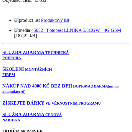
Objednací číslo:
45 032
Produktový list
45032 - Fotopast ELNIKA 5.8CGW - 4G GSM
[187,25 kB]
SLUŽBA ZDARMA
TECHNICKÁ
PODPORA
ŠKOLENÍ
MONTÁŽNÍCH
FIREM
NÁKUP NAD 4000 KČ BEZ DPH
DOPRAVA ZDARMA
(mimo
akumulátorů)
ZÍSKEJTE DÁRKY
VE VĚRNOSTNÍM PROGRAMU
SLUŽBA ZDARMA
CENOVÁ
NABÍDKA
ODBĚR NOVINEK