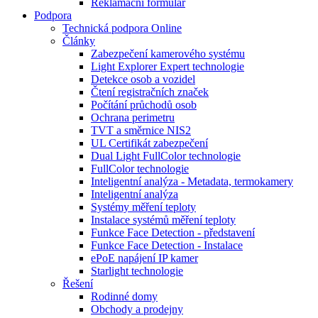
Reklamační formulář
Podpora
Technická podpora Online
Články
Zabezpečení kamerového systému
Light Explorer Expert technologie
Detekce osob a vozidel
Čtení registračních značek
Počítání průchodů osob
Ochrana perimetru
TVT a směrnice NIS2
UL Certifikát zabezpečení
Dual Light FullColor technologie
FullColor technologie
Inteligentní analýza - Metadata, termokamery
Inteligentní analýza
Systémy měření teploty
Instalace systémů měření teploty
Funkce Face Detection - představení
Funkce Face Detection - Instalace
ePoE napájení IP kamer
Starlight technologie
Řešení
Rodinné domy
Obchody a prodejny