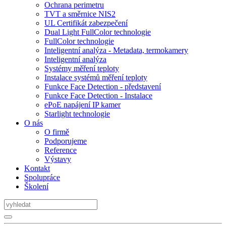
Ochrana perimetru
TVT a směrnice NIS2
UL Certifikát zabezpečení
Dual Light FullColor technologie
FullColor technologie
Inteligentní analýza - Metadata, termokamery
Inteligentní analýza
Systémy měření teploty
Instalace systémů měření teploty
Funkce Face Detection - představení
Funkce Face Detection - Instalace
ePoE napájení IP kamer
Starlight technologie
O nás
O firmě
Podporujeme
Reference
Výstavy
Kontakt
Spolupráce
Školení