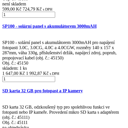
není skladem
599,00 Kč
724,79 Kč
s DPH
SP100 - solární panel s akumulátorem 3000mAH
SP100 - solární panel s akumulátorem 3000mAH pro napájení
fotopasti 3.0C, 3.0CG, 4.0C a 4.0CGW, rozměry 140 x 157 x
287mm, váha 330g, příslušenství držák, napájecí zdroj, popruh,
propojovací kabel (obj. č.: 45150)
Obj. č.:
45150
skladem: 1 ks
1 647,00 Kč
1 992,87 Kč
s DPH
SD karta 32 GB pro fotopast a IP kamery
SD karta 32 GB, odzkoušený typ pro spolehlivou funkci ve
fotopasti nebo IP kameře. Provedení mikro SD karta s adaptérem
(obj. č.: 45111)
Obj. č.:
45111
na objednávku