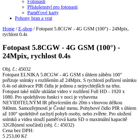
Fotopasti
Příslušenství pro fotopasti
Paměťové karty
Pohony bran a vrat
Home
/
E-shop
/
Fotopast 5.8CGW - 4G GSM (100°) - 24Mpix,
rychlost 0.4s
Fotopast 5.8CGW - 4G GSM (100°) -
24Mpix, rychlost 0.4s
Obj. č.:
45032
Fotopast ELNIKA 5.8CGW - 4G GSM s úhlem záběru 100°
pořizuje snímky s rozlišením až 24Mpix. S rychlostí pořízení snímku
0.4s od aktivace PIR čidla je jednou z nejrychlejších na trhu.
Fotopast také může ukládat video v rozlišení Full HD - 1920 x
1080. Pro spolehlivou funkci v noci je vybavena
NEVIDITELNÝM IR přisvícením do 20m s vlnovou délkou
940nm. Samozřejmostí je České menu. Pohybové čidlo PIR s úhlem
až 100° spolehlivě zachytí pohyb osoby, nebo zvířete. Pro uložení
snímků a videa slouží paměťová karta SD o maximální kapacitě
32GB(není součástí) (obj. č.: 45032)
Cena bez DPH:
5 253,00 Kč