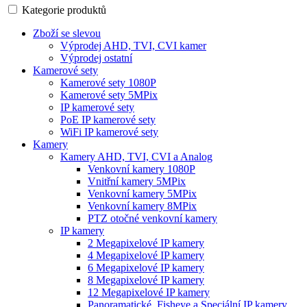
Kategorie produktů
Zboží se slevou
Výprodej AHD, TVI, CVI kamer
Výprodej ostatní
Kamerové sety
Kamerové sety 1080P
Kamerové sety 5MPix
IP kamerové sety
PoE IP kamerové sety
WiFi IP kamerové sety
Kamery
Kamery AHD, TVI, CVI a Analog
Venkovní kamery 1080P
Vnitřní kamery 5MPix
Venkovní kamery 5MPix
Venkovní kamery 8MPix
PTZ otočné venkovní kamery
IP kamery
2 Megapixelové IP kamery
4 Megapixelové IP kamery
6 Megapixelové IP kamery
8 Megapixelové IP kamery
12 Megapixelové IP kamery
Panoramatické, Fisheye a Speciální IP kamery