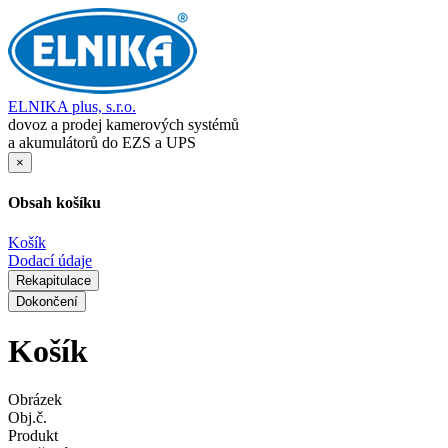
ELNIKA plus, s.r.o.
dovoz a prodej kamerových systémů
a akumulátorů do EZS a UPS
×
Obsah košíku
Košík
Dodací údaje
Rekapitulace
Dokončení
Košík
Obrázek
Obj.č.
Produkt