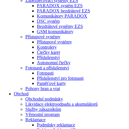
Zabezpečovací systémy EZS
PARADOX systém EZS
PARADOX bezdrátové EZS
Komunikátory PARADOX
DSC systém
Bezdrátové systémy EZS
GSM komunikátory
Přístupové systémy
Přístupové systémy
Kontrolery
Čtečky karet
Příslušenství
Autonomní čtečky
Fotopasti a příslušenství
Fotopasti
Příslušenství pro fotopasti
Paměťové karty
Pohony bran a vrat
Obchod
Obchodní podmínky
Likvidace elektroodpadu a akumulátorů
Služby zákazníkům
Věrnostní program
Reklamace
Podmínky reklamace