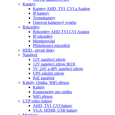
Kamery
Kamery AHD, TVI, CVI a Analog
IP kamery
Termokamery
Ostrovní kamerový systém
Rekordéry
Rekordéry AHD,TVI,CVI,Analog
IP rekordéry
Monitorování
Příslušenství rekordérů
HDD - pevné disky
Napájení
12V napájecí zdroje
12V napájecí zdroje BOX
5V, 24V a 48V napájecí zdroje
UPS záložní zdroje
PoE napájení
Kabely, Optika, WiFi přenos
Kabely
Komponenty pro optiku
WiFi přenos
UTP video baluny
AHD, TVI, CVI baluny
VGA, HDMI, USB baluny
Monitory