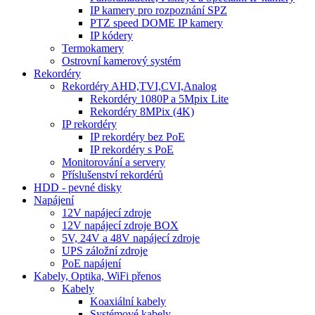
IP kamery pro rozpoznání SPZ
PTZ speed DOME IP kamery
IP kódery
Termokamery
Ostrovní kamerový systém
Rekordéry
Rekordéry AHD,TVI,CVI,Analog
Rekordéry 1080P a 5Mpix Lite
Rekordéry 8MPix (4K)
IP rekordéry
IP rekordéry bez PoE
IP rekordéry s PoE
Monitorování a servery
Příslušenství rekordérů
HDD - pevné disky
Napájení
12V napájecí zdroje
12V napájecí zdroje BOX
5V, 24V a 48V napájecí zdroje
UPS záložní zdroje
PoE napájení
Kabely, Optika, WiFi přenos
Kabely
Koaxiální kabely
Systémové kabely