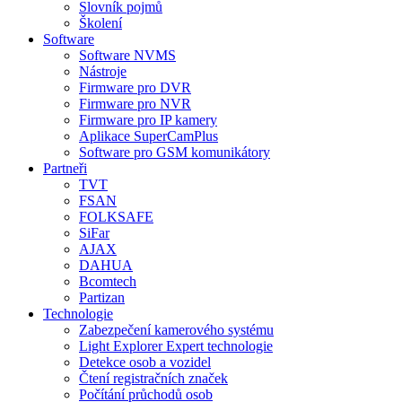
Slovník pojmů
Školení
Software
Software NVMS
Nástroje
Firmware pro DVR
Firmware pro NVR
Firmware pro IP kamery
Aplikace SuperCamPlus
Software pro GSM komunikátory
Partneři
TVT
FSAN
FOLKSAFE
SiFar
AJAX
DAHUA
Bcomtech
Partizan
Technologie
Zabezpečení kamerového systému
Light Explorer Expert technologie
Detekce osob a vozidel
Čtení registračních značek
Počítání průchodů osob