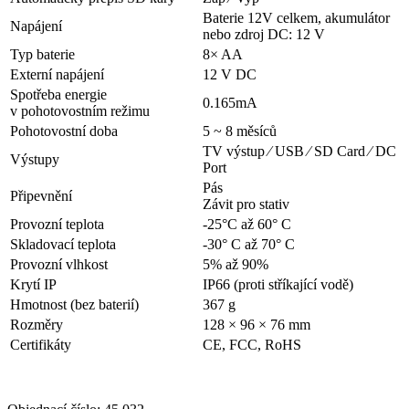
Baterie 12V celkem, akumulátor
Napájení
nebo zdroj DC: 12 V
Typ baterie
8× AA
Externí napájení
12 V DC
Spotřeba energie
0.165mA
v pohotovostním režimu
Pohotovostní doba
5 ~ 8 měsíců
TV výstup ⁄ USB ⁄ SD Card ⁄ DC
Výstupy
Port
Pás
Připevnění
Závit pro stativ
Provozní teplota
-25°C až 60° C
Skladovací teplota
-30° C až 70° C
Provozní vlhkost
5% až 90%
Krytí IP
IP66 (proti stříkající vodě)
Hmotnost (bez baterií)
367 g
Rozměry
128 × 96 × 76 mm
Certifikáty
CE, FCC, RoHS