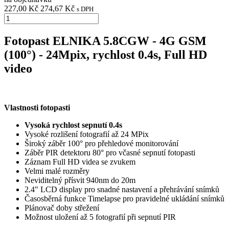
227,00 Kč
274,67 Kč
s DPH
Fotopast ELNIKA 5.8CGW - 4G GSM
(100°) - 24Mpix, rychlost 0.4s, Full HD
video
Vlastnosti fotopasti
Vysoká rychlost sepnutí 0.4s
Vysoké rozlišení fotografií až 24 MPix
Široký záběr 100° pro přehledové monitorování
Záběr PIR detektoru 80° pro včasné sepnutí fotopasti
Záznam Full HD videa se zvukem
Velmi malé rozměry
Neviditelný přísvit 940nm do 20m
2.4" LCD display pro snadné nastavení a přehrávání snímků
Časosběrná funkce Timelapse pro pravidelné ukládání snímků
Plánovač doby střežení
Možnost uložení až 5 fotografií při sepnutí PIR