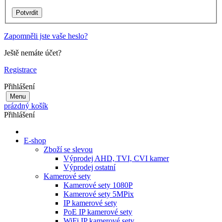
Zapomněli jste vaše heslo?
Ještě nemáte účet?
Registrace
Přihlášení
Menu
prázdný košík
Přihlášení
E-shop
Zboží se slevou
Výprodej AHD, TVI, CVI kamer
Výprodej ostatní
Kamerové sety
Kamerové sety 1080P
Kamerové sety 5MPix
IP kamerové sety
PoE IP kamerové sety
WiFi IP kamerové sety