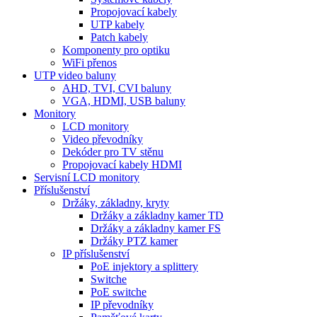
Propojovací kabely
UTP kabely
Patch kabely
Komponenty pro optiku
WiFi přenos
UTP video baluny
AHD, TVI, CVI baluny
VGA, HDMI, USB baluny
Monitory
LCD monitory
Video převodníky
Dekóder pro TV stěnu
Propojovací kabely HDMI
Servisní LCD monitory
Příslušenství
Držáky, základny, kryty
Držáky a základny kamer TD
Držáky a základny kamer FS
Držáky PTZ kamer
IP příslušenství
PoE injektory a splittery
Switche
PoE switche
IP převodníky