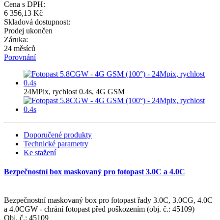
Cena s DPH:
6 356,13 Kč
Skladová dostupnost:
Prodej ukončen
Záruka:
24 měsíců
Porovnání
24MPix, rychlost 0.4s, 4G GSM
Doporučené produkty
Technické parametry
Ke stažení
Bezpečnostní box maskovaný pro fotopast 3.0C a 4.0C
Bezpečnostní maskovaný box pro fotopast řady 3.0C, 3.0CG, 4.0C
a 4.0CGW - chrání fotopast před poškozením (obj. č.: 45109)
Obj. č.:
45109