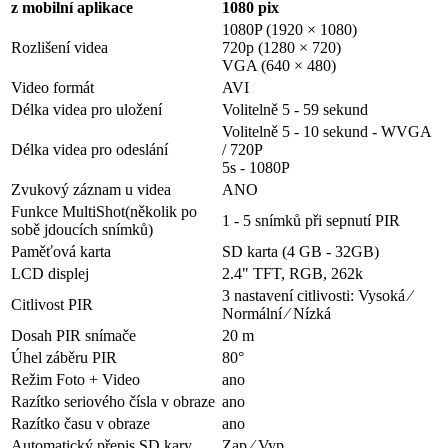
z mobilní aplikace
1080 pix
1080P (1920 × 1080)
Rozlišení videa
720p (1280 × 720)
VGA (640 × 480)
Video formát
AVI
Délka videa pro uložení
Volitelně 5 - 59 sekund
Volitelně 5 - 10 sekund - WVGA
Délka videa pro odeslání
/ 720P
5s - 1080P
Zvukový záznam u videa
ANO
Funkce MultiShot(několik po
1 - 5 snímků při sepnutí PIR
sobě jdoucích snímků)
Paměťová karta
SD karta (4 GB - 32GB)
LCD displej
2.4" TFT, RGB, 262k
3 nastavení citlivosti: Vysoká ⁄
Citlivost PIR
Normální ⁄ Nízká
Dosah PIR snímače
20 m
Úhel záběru PIR
80°
Režim Foto + Video
ano
Razítko seriového čísla v obraze
ano
Razítko času v obraze
ano
Automatický přepis SD kary
Zap ⁄ Vyp