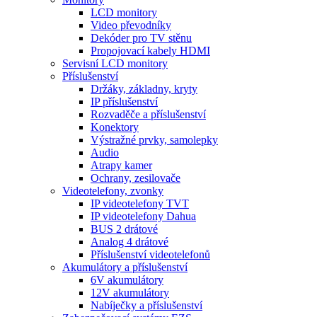
LCD monitory
Video převodníky
Dekóder pro TV stěnu
Propojovací kabely HDMI
Servisní LCD monitory
Příslušenství
Držáky, základny, kryty
IP příslušenství
Rozvaděče a příslušenství
Konektory
Výstražné prvky, samolepky
Audio
Atrapy kamer
Ochrany, zesilovače
Videotelefony, zvonky
IP videotelefony TVT
IP videotelefony Dahua
BUS 2 drátové
Analog 4 drátové
Příslušenství videotelefonů
Akumulátory a příslušenství
6V akumulátory
12V akumulátory
Nabíječky a příslušenství