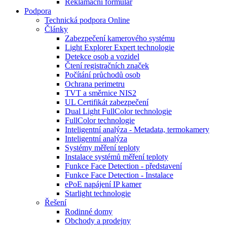
Reklamační formulář
Podpora
Technická podpora Online
Články
Zabezpečení kamerového systému
Light Explorer Expert technologie
Detekce osob a vozidel
Čtení registračních značek
Počítání průchodů osob
Ochrana perimetru
TVT a směrnice NIS2
UL Certifikát zabezpečení
Dual Light FullColor technologie
FullColor technologie
Inteligentní analýza - Metadata, termokamery
Inteligentní analýza
Systémy měření teploty
Instalace systémů měření teploty
Funkce Face Detection - představení
Funkce Face Detection - Instalace
ePoE napájení IP kamer
Starlight technologie
Řešení
Rodinné domy
Obchody a prodejny