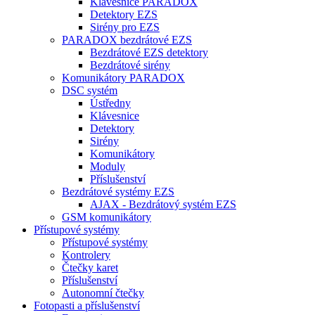
Klávesnice PARADOX
Detektory EZS
Sirény pro EZS
PARADOX bezdrátové EZS
Bezdrátové EZS detektory
Bezdrátové sirény
Komunikátory PARADOX
DSC systém
Ústředny
Klávesnice
Detektory
Sirény
Komunikátory
Moduly
Příslušenství
Bezdrátové systémy EZS
AJAX - Bezdrátový systém EZS
GSM komunikátory
Přístupové systémy
Přístupové systémy
Kontrolery
Čtečky karet
Příslušenství
Autonomní čtečky
Fotopasti a příslušenství