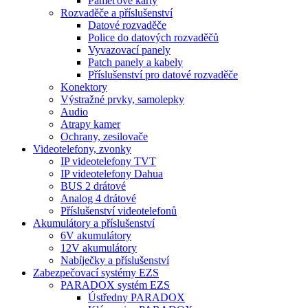
Paměťové karty
Rozvaděče a příslušenství
Datové rozvaděče
Police do datových rozvaděčů
Vyvazovací panely
Patch panely a kabely
Příslušenství pro datové rozvaděče
Konektory
Výstražné prvky, samolepky
Audio
Atrapy kamer
Ochrany, zesilovače
Videotelefony, zvonky
IP videotelefony TVT
IP videotelefony Dahua
BUS 2 drátové
Analog 4 drátové
Příslušenství videotelefonů
Akumulátory a příslušenství
6V akumulátory
12V akumulátory
Nabíječky a příslušenství
Zabezpečovací systémy EZS
PARADOX systém EZS
Ústředny PARADOX