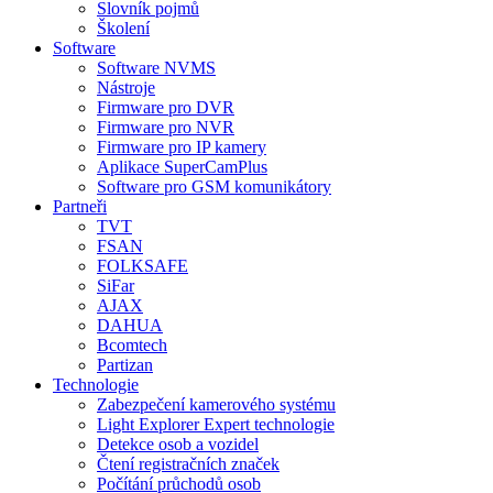
Slovník pojmů
Školení
Software
Software NVMS
Nástroje
Firmware pro DVR
Firmware pro NVR
Firmware pro IP kamery
Aplikace SuperCamPlus
Software pro GSM komunikátory
Partneři
TVT
FSAN
FOLKSAFE
SiFar
AJAX
DAHUA
Bcomtech
Partizan
Technologie
Zabezpečení kamerového systému
Light Explorer Expert technologie
Detekce osob a vozidel
Čtení registračních značek
Počítání průchodů osob