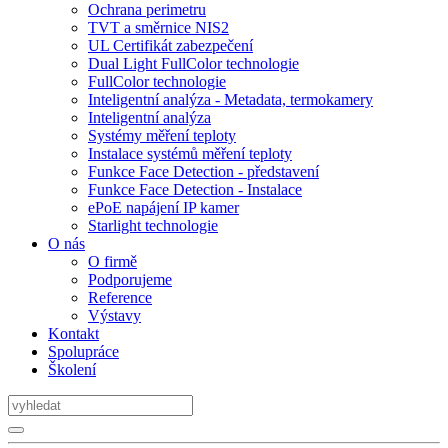
Ochrana perimetru
TVT a směrnice NIS2
UL Certifikát zabezpečení
Dual Light FullColor technologie
FullColor technologie
Inteligentní analýza - Metadata, termokamery
Inteligentní analýza
Systémy měření teploty
Instalace systémů měření teploty
Funkce Face Detection - představení
Funkce Face Detection - Instalace
ePoE napájení IP kamer
Starlight technologie
O nás
O firmě
Podporujeme
Reference
Výstavy
Kontakt
Spolupráce
Školení