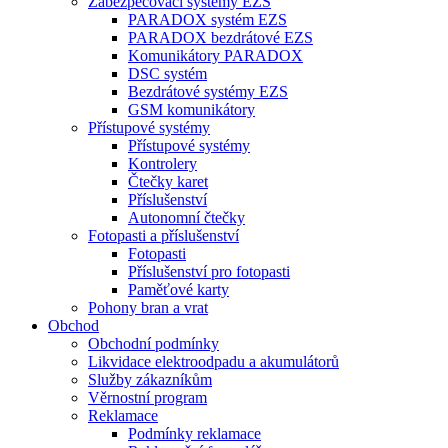
Zabezpečovací systémy EZS
PARADOX systém EZS
PARADOX bezdrátové EZS
Komunikátory PARADOX
DSC systém
Bezdrátové systémy EZS
GSM komunikátory
Přístupové systémy
Přístupové systémy
Kontrolery
Čtečky karet
Příslušenství
Autonomní čtečky
Fotopasti a příslušenství
Fotopasti
Příslušenství pro fotopasti
Paměťové karty
Pohony bran a vrat
Obchod
Obchodní podmínky
Likvidace elektroodpadu a akumulátorů
Služby zákazníkům
Věrnostní program
Reklamace
Podmínky reklamace