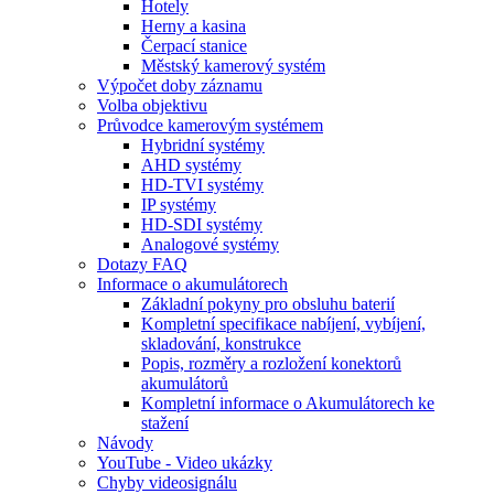
Hotely
Herny a kasina
Čerpací stanice
Městský kamerový systém
Výpočet doby záznamu
Volba objektivu
Průvodce kamerovým systémem
Hybridní systémy
AHD systémy
HD-TVI systémy
IP systémy
HD-SDI systémy
Analogové systémy
Dotazy FAQ
Informace o akumulátorech
Základní pokyny pro obsluhu baterií
Kompletní specifikace nabíjení, vybíjení,
skladování, konstrukce
Popis, rozměry a rozložení konektorů
akumulátorů
Kompletní informace o Akumulátorech ke
stažení
Návody
YouTube - Video ukázky
Chyby videosignálu