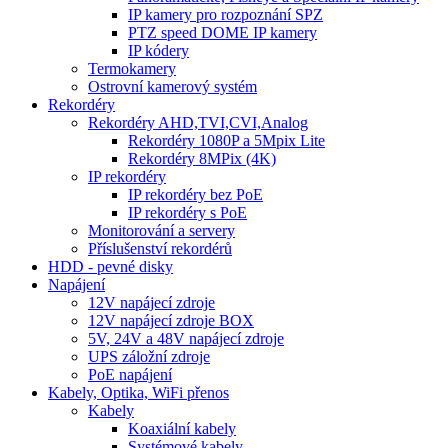
IP kamery pro rozpoznání SPZ
PTZ speed DOME IP kamery
IP kódery
Termokamery
Ostrovní kamerový systém
Rekordéry
Rekordéry AHD,TVI,CVI,Analog
Rekordéry 1080P a 5Mpix Lite
Rekordéry 8MPix (4K)
IP rekordéry
IP rekordéry bez PoE
IP rekordéry s PoE
Monitorování a servery
Příslušenství rekordérů
HDD - pevné disky
Napájení
12V napájecí zdroje
12V napájecí zdroje BOX
5V, 24V a 48V napájecí zdroje
UPS záložní zdroje
PoE napájení
Kabely, Optika, WiFi přenos
Kabely
Koaxiální kabely
Systémové kabely