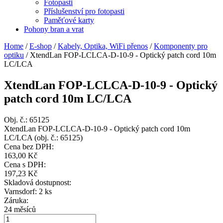
Fotopasti
Příslušenství pro fotopasti
Paměťové karty
Pohony bran a vrat
Home
/
E-shop
/
Kabely, Optika, WiFi přenos
/
Komponenty pro
optiku
/
XtendLan FOP-LCLCA-D-10-9 - Optický patch cord 10m
LC/LCA
XtendLan FOP-LCLCA-D-10-9 - Optický
patch cord 10m LC/LCA
Obj. č.:
65125
XtendLan FOP-LCLCA-D-10-9 - Optický patch cord 10m
LC/LCA (obj. č.: 65125)
Cena bez DPH:
163,00 Kč
Cena s DPH:
197,23 Kč
Skladová dostupnost:
Varnsdorf: 2 ks
Záruka:
24 měsíců