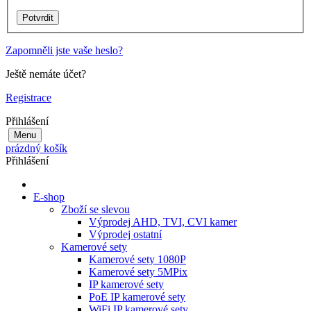
Zapomněli jste vaše heslo?
Ještě nemáte účet?
Registrace
Přihlášení
Menu
prázdný košík
Přihlášení
E-shop
Zboží se slevou
Výprodej AHD, TVI, CVI kamer
Výprodej ostatní
Kamerové sety
Kamerové sety 1080P
Kamerové sety 5MPix
IP kamerové sety
PoE IP kamerové sety
WiFi IP kamerové sety