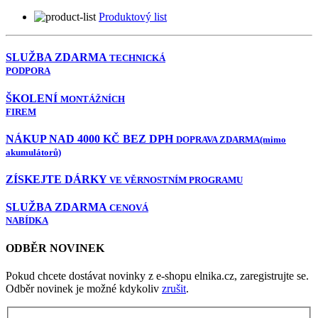
Produktový list
SLUŽBA ZDARMA
TECHNICKÁ
PODPORA
ŠKOLENÍ
MONTÁŽNÍCH
FIREM
NÁKUP NAD 4000 KČ BEZ DPH
DOPRAVA ZDARMA
(mimo
akumulátorů)
ZÍSKEJTE DÁRKY
VE VĚRNOSTNÍM PROGRAMU
SLUŽBA ZDARMA
CENOVÁ
NABÍDKA
ODBĚR NOVINEK
Pokud chcete dostávat novinky z e-shopu elnika.cz, zaregistrujte se.
Odběr novinek je možné kdykoliv
zrušit
.