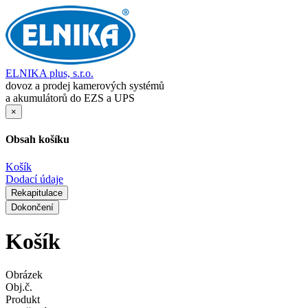
ELNIKA plus, s.r.o.
dovoz a prodej kamerových systémů
a akumulátorů do EZS a UPS
×
Obsah košíku
Košík
Dodací údaje
Rekapitulace
Dokončení
Košík
Obrázek
Obj.č.
Produkt