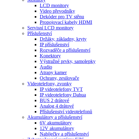
LCD monitory
Video převodníky
Dekóder pro TV stěnu
Propojovací kabely HDMI
Servisní LCD monitory
Příslušenství
Držáky, základny, kryty
IP příslušenství
Rozvaděče a příslušenství
Konektory
Výstražné prvky, samolepky
Audio
Atrapy kamer
Ochrany, zesilovače
Videotelefony, zvonky
IP videotelefony TVT
IP videotelefony Dahua
BUS 2 drátové
Analog 4 drátové
Příslušenství videotelefonů
Akumulátory a příslušenství
6V akumulátory
12V akumulátory
Nabíječky a příslušenství