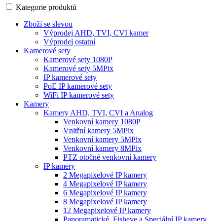
Kategorie produktů
Zboží se slevou
Výprodej AHD, TVI, CVI kamer
Výprodej ostatní
Kamerové sety
Kamerové sety 1080P
Kamerové sety 5MPix
IP kamerové sety
PoE IP kamerové sety
WiFi IP kamerové sety
Kamery
Kamery AHD, TVI, CVI a Analog
Venkovní kamery 1080P
Vnitřní kamery 5MPix
Venkovní kamery 5MPix
Venkovní kamery 8MPix
PTZ otočné venkovní kamery
IP kamery
2 Megapixelové IP kamery
4 Megapixelové IP kamery
6 Megapixelové IP kamery
8 Megapixelové IP kamery
12 Megapixelové IP kamery
Panoramatické, Fisheye a Speciální IP kamery