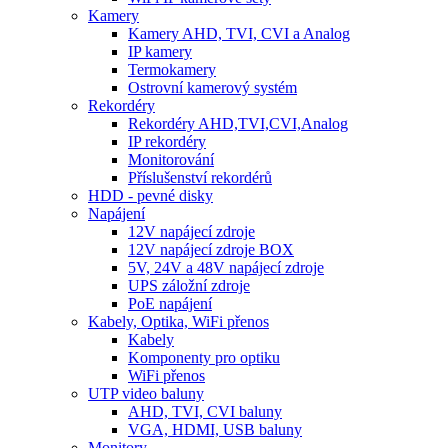
Kamery
Kamery AHD, TVI, CVI a Analog
IP kamery
Termokamery
Ostrovní kamerový systém
Rekordéry
Rekordéry AHD,TVI,CVI,Analog
IP rekordéry
Monitorování
Příslušenství rekordérů
HDD - pevné disky
Napájení
12V napájecí zdroje
12V napájecí zdroje BOX
5V, 24V a 48V napájecí zdroje
UPS záložní zdroje
PoE napájení
Kabely, Optika, WiFi přenos
Kabely
Komponenty pro optiku
WiFi přenos
UTP video baluny
AHD, TVI, CVI baluny
VGA, HDMI, USB baluny
Monitory