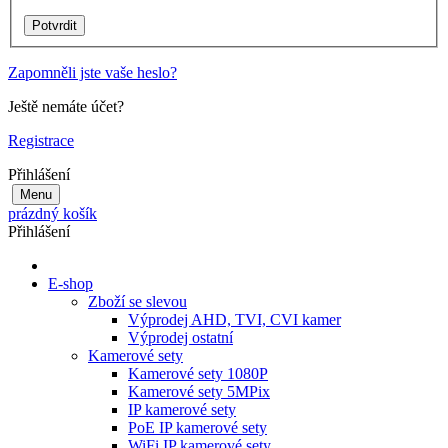
Zapomněli jste vaše heslo?
Ještě nemáte účet?
Registrace
Přihlášení
Menu
prázdný košík
Přihlášení
E-shop
Zboží se slevou
Výprodej AHD, TVI, CVI kamer
Výprodej ostatní
Kamerové sety
Kamerové sety 1080P
Kamerové sety 5MPix
IP kamerové sety
PoE IP kamerové sety
WiFi IP kamerové sety