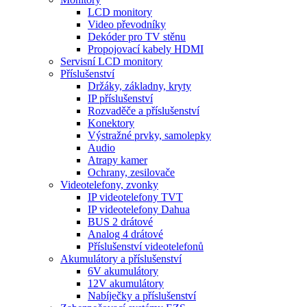
LCD monitory
Video převodníky
Dekóder pro TV stěnu
Propojovací kabely HDMI
Servisní LCD monitory
Příslušenství
Držáky, základny, kryty
IP příslušenství
Rozvaděče a příslušenství
Konektory
Výstražné prvky, samolepky
Audio
Atrapy kamer
Ochrany, zesilovače
Videotelefony, zvonky
IP videotelefony TVT
IP videotelefony Dahua
BUS 2 drátové
Analog 4 drátové
Příslušenství videotelefonů
Akumulátory a příslušenství
6V akumulátory
12V akumulátory
Nabíječky a příslušenství