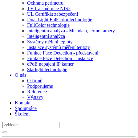
Ochrana perimetru
TVT a směrnice NIS2
UL Certifikát zabezpečení
Dual Light FullColor technologie
FullColor technologie
Inteligentní analýza - Metadata, termokamery
Inteligentní analýza
Systémy měření teploty
Instalace systémů měření teploty
Funkce Face Detection - představení
Funkce Face Detection - Instalace
ePoE napájení IP kamer
Starlight technologie
O nás
O firmě
Podporujeme
Reference
Výstavy
Kontakt
Spolupráce
Školení