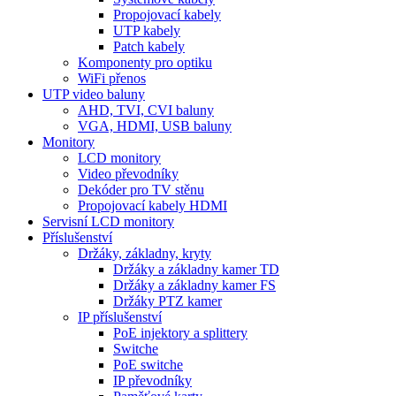
Propojovací kabely
UTP kabely
Patch kabely
Komponenty pro optiku
WiFi přenos
UTP video baluny
AHD, TVI, CVI baluny
VGA, HDMI, USB baluny
Monitory
LCD monitory
Video převodníky
Dekóder pro TV stěnu
Propojovací kabely HDMI
Servisní LCD monitory
Příslušenství
Držáky, základny, kryty
Držáky a základny kamer TD
Držáky a základny kamer FS
Držáky PTZ kamer
IP příslušenství
PoE injektory a splittery
Switche
PoE switche
IP převodníky