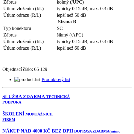
Zábrus
kolmý (/UPC)
Útlum vložením (I/L)
typicky 0.15 dB, max. 0.3 dB
Útlum odrazu (R/L)
lepší než 50 dB
Strana B
Typ konektoru
SC
Zábrus
šikmý (/APC)
Útlum vložením (I/L)
typicky 0.15 dB, max. 0.3 dB
Útlum odrazu (R/L)
lepší než 60 dB
Objednací číslo:
65 129
Produktový list
SLUŽBA ZDARMA
TECHNICKÁ
PODPORA
ŠKOLENÍ
MONTÁŽNÍCH
FIREM
NÁKUP NAD 4000 KČ BEZ DPH
DOPRAVA ZDARMA
(mimo