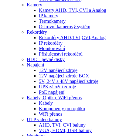
Kamery
Kamery AHD, TVI, CVI a Analog
IP kamery
Termokamery
Ostrovní kamerový systém
Rekordéry
Rekordéry AHD,TVI,CVI,Analog
IP rekordéry
Monitorování
Příslušenství rekordérů
HDD - pevné disky
Napájení
12V napájecí zdroje
12V napájecí zdroje BOX
5V, 24V a 48V napájecí zdroje
UPS záložní zdroje
PoE napájení
Kabely, Optika, WiFi přenos
Kabely
Komponenty pro optiku
WiFi přenos
UTP video baluny
AHD, TVI, CVI baluny
VGA, HDMI, USB baluny
Monitory