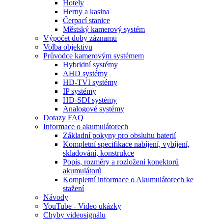
Hotely
Herny a kasina
Čerpací stanice
Městský kamerový systém
Výpočet doby záznamu
Volba objektivu
Průvodce kamerovým systémem
Hybridní systémy
AHD systémy
HD-TVI systémy
IP systémy
HD-SDI systémy
Analogové systémy
Dotazy FAQ
Informace o akumulátorech
Základní pokyny pro obsluhu baterií
Kompletní specifikace nabíjení, vybíjení,
skladování, konstrukce
Popis, rozměry a rozložení konektorů
akumulátorů
Kompletní informace o Akumulátorech ke
stažení
Návody
YouTube - Video ukázky
Chyby videosignálu