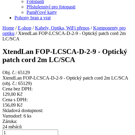
Fotopasti
Příslušenství pro fotopasti
Paměťové karty
Pohony bran a vrat
Home
/
E-shop
/
Kabely, Optika, WiFi přenos
/
Komponenty pro
optiku
/
XtendLan FOP-LCSCA-D-2-9 - Optický patch cord 2m
LC/SCA
XtendLan FOP-LCSCA-D-2-9 - Optický
patch cord 2m LC/SCA
Obj. č.:
65129
XtendLan FOP-LCSCA-D-2-9 - Optický patch cord 2m LC/SCA
(obj. č.: 65129)
Cena bez DPH:
129,00 Kč
Cena s DPH:
156,09 Kč
Skladová dostupnost:
Varnsdorf: 6 ks
Záruka:
24 měsíců