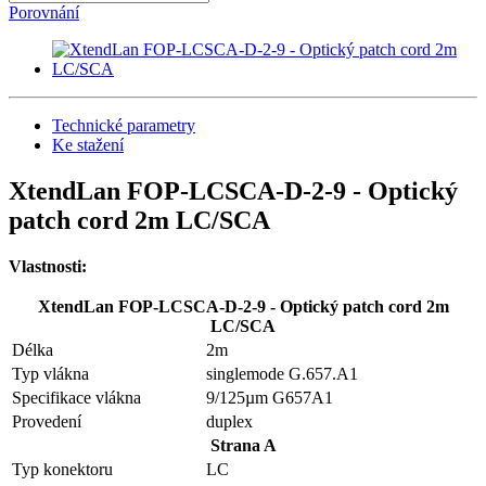
Porovnání
Technické parametry
Ke stažení
XtendLan FOP-LCSCA-D-2-9 - Optický
patch cord 2m LC/SCA
Vlastnosti:
XtendLan FOP-LCSCA-D-2-9 - Optický patch cord 2m
LC/SCA
Délka
2m
Typ vlákna
singlemode G.657.A1
Specifikace vlákna
9/125µm G657A1
Provedení
duplex
Strana A
Typ konektoru
LC