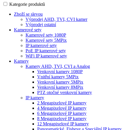
Kategorie produktů
Zboží se slevou
Výprodej AHD, TVI, CVI kamer
Výprodej ostatní
Kamerové sety
Kamerové sety 1080P
Kamerové sety 5MPix
IP kamerové sety
PoE IP kamerové sety
WiFi IP kamerové sety
Kamery
Kamery AHD, TVI, CVI a Analog
Venkovní kamery 1080P
Vnitřní kamery 5MPix
Venkovní kamery 5MPix
Venkovní kamery 8MPix
PTZ otočné venkovní kamery
IP kamery
2 Megapixelové IP kamery
4 Megapixelové IP kamery
6 Megapixelové IP kamery
8 Megapixelové IP kamery
12 Megapixelové IP kamery
Panoramatické, Fisheye a Speciální IP kamery