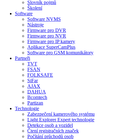
Slovník pojmů
Školení
Software
Software NVMS
Nástroje
Firmware pro DVR
Firmware pro NVR
Firmware pro IP kamery
Aplikace SuperCamPlus
Software pro GSM komunikátory
Partneři
TVT
FSAN
FOLKSAFE
SiFar
AJAX
DAHUA
Bcomtech
Partizan
Technologie
Zabezpečení kamerového systému
Light Explorer Expert technologie
Detekce osob a vozidel
Čtení registračních značek
Počítání průchodů osob