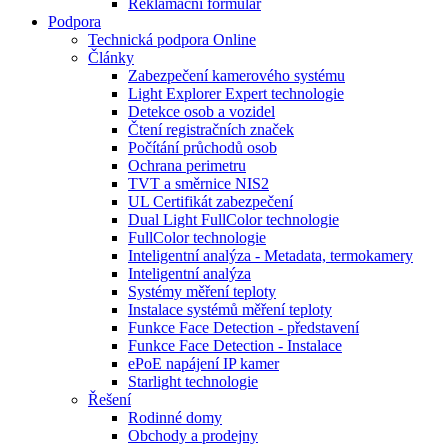
Reklamační formulář
Podpora
Technická podpora Online
Články
Zabezpečení kamerového systému
Light Explorer Expert technologie
Detekce osob a vozidel
Čtení registračních značek
Počítání průchodů osob
Ochrana perimetru
TVT a směrnice NIS2
UL Certifikát zabezpečení
Dual Light FullColor technologie
FullColor technologie
Inteligentní analýza - Metadata, termokamery
Inteligentní analýza
Systémy měření teploty
Instalace systémů měření teploty
Funkce Face Detection - představení
Funkce Face Detection - Instalace
ePoE napájení IP kamer
Starlight technologie
Řešení
Rodinné domy
Obchody a prodejny