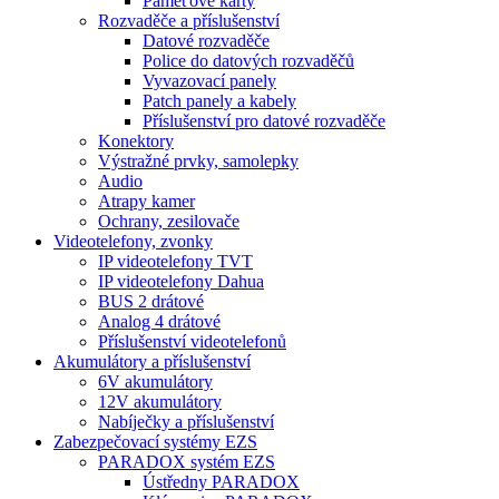
Paměťové karty
Rozvaděče a příslušenství
Datové rozvaděče
Police do datových rozvaděčů
Vyvazovací panely
Patch panely a kabely
Příslušenství pro datové rozvaděče
Konektory
Výstražné prvky, samolepky
Audio
Atrapy kamer
Ochrany, zesilovače
Videotelefony, zvonky
IP videotelefony TVT
IP videotelefony Dahua
BUS 2 drátové
Analog 4 drátové
Příslušenství videotelefonů
Akumulátory a příslušenství
6V akumulátory
12V akumulátory
Nabíječky a příslušenství
Zabezpečovací systémy EZS
PARADOX systém EZS
Ústředny PARADOX