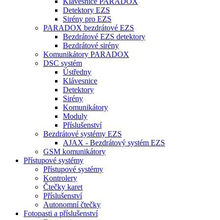
Klávesnice PARADOX
Detektory EZS
Sirény pro EZS
PARADOX bezdrátové EZS
Bezdrátové EZS detektory
Bezdrátové sirény
Komunikátory PARADOX
DSC systém
Ústředny
Klávesnice
Detektory
Sirény
Komunikátory
Moduly
Příslušenství
Bezdrátové systémy EZS
AJAX - Bezdrátový systém EZS
GSM komunikátory
Přístupové systémy
Přístupové systémy
Kontrolery
Čtečky karet
Příslušenství
Autonomní čtečky
Fotopasti a příslušenství