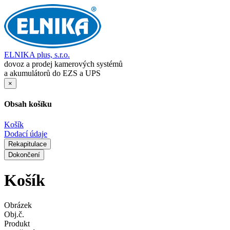
ELNIKA plus, s.r.o.
dovoz a prodej kamerových systémů
a akumulátorů do EZS a UPS
×
Obsah košíku
Košík
Dodací údaje
Rekapitulace
Dokončení
Košík
Obrázek
Obj.č.
Produkt