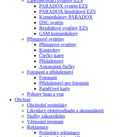
Zabezpečovací systémy EZS
PARADOX systém EZS
PARADOX bezdrátové EZS
Komunikátory PARADOX
DSC systém
Bezdrátové systémy EZS
GSM komunikátory
Přístupové systémy
Přístupové systémy
Kontrolery
Čtečky karet
Příslušenství
Autonomní čtečky
Fotopasti a příslušenství
Fotopasti
Příslušenství pro fotopasti
Paměťové karty
Pohony bran a vrat
Obchod
Obchodní podmínky
Likvidace elektroodpadu a akumulátorů
Služby zákazníkům
Věrnostní program
Reklamace
Podmínky reklamace