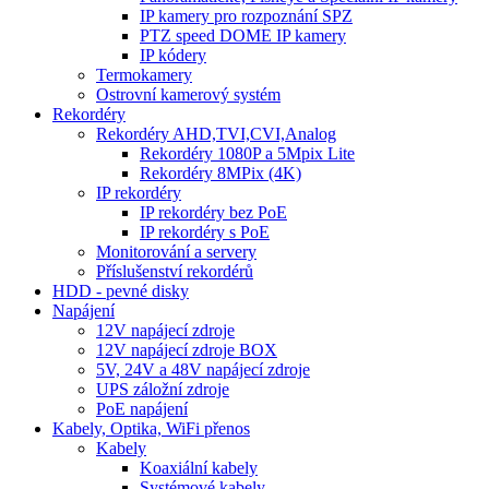
IP kamery pro rozpoznání SPZ
PTZ speed DOME IP kamery
IP kódery
Termokamery
Ostrovní kamerový systém
Rekordéry
Rekordéry AHD,TVI,CVI,Analog
Rekordéry 1080P a 5Mpix Lite
Rekordéry 8MPix (4K)
IP rekordéry
IP rekordéry bez PoE
IP rekordéry s PoE
Monitorování a servery
Příslušenství rekordérů
HDD - pevné disky
Napájení
12V napájecí zdroje
12V napájecí zdroje BOX
5V, 24V a 48V napájecí zdroje
UPS záložní zdroje
PoE napájení
Kabely, Optika, WiFi přenos
Kabely
Koaxiální kabely
Systémové kabely