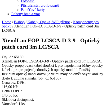
Fotopasti
Příslušenství pro fotopasti
Paměťové karty
Pohony bran a vrat
Home
/
E-shop
/
Kabely, Optika, WiFi přenos
/
Komponenty pro
optiku
/
XtendLan FOP-LCSCA-D-3-9 - Optický patch cord 3m
LC/SCA
XtendLan FOP-LCSCA-D-3-9 - Optický
patch cord 3m LC/SCA
Obj. č.:
65130
XtendLan FOP-LCSCA-D-3-9 - Optický patch cord 3m LC/SCA.
Optický propojovací kabel sloužící k pro napojení na běžný optický
kabel a pro propojení jednotlivých optický modulů. Použitý
flexibilní optický kabel dovoluje velmi malý poloměr ohybu aniž by
došlo k útlumu signálu. (obj. č.: 65130)
Cena bez DPH:
116,00 Kč
Cena s DPH:
140,36 Kč
Skladová dostupnost:
Varnsdorf: 1 ks