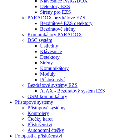
Klávesnice PARADOX
Detektory EZS
Sirény pro EZS
PARADOX bezdrátové EZS
Bezdrátové EZS detektory
Bezdrátové sirény
Komunikátory PARADOX
DSC systém
Ústředny
Klávesnice
Detektory
Sirény
Komunikátory
Moduly
Příslušenství
Bezdrátové systémy EZS
AJAX - Bezdrátový systém EZS
GSM komunikátory
Přístupové systémy
Přístupové systémy
Kontrolery
Čtečky karet
Příslušenství
Autonomní čtečky
Fotopasti a příslušenství