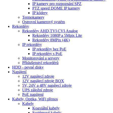
IP kamery pro rozpoznání SPZ
PTZ speed DOME IP kamery
IP kódery
Termokamery
Ostrovní kamerový systém
Rekordéry
Rekordéry AHD,TVI,CVI,Analog
Rekordéry 1080P a 5Mpix Lite
Rekordéry 8MPix (4K)
IP rekordéry
IP rekordéry bez PoE
IP rekordéry s PoE
Monitorování a servery
Příslušenství rekordérů
HDD - pevné disky
Napájení
12V napájecí zdroje
12V napájecí zdroje BOX
5V, 24V a 48V napájecí zdroje
UPS záložní zdroje
PoE napájení
Kabely, Optika, WiFi přenos
Kabely
Koaxiální kabely
Systémové kabely