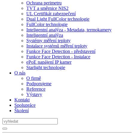
Ochrana perimetru
TVT a směrnice NIS2
UL Certifikát zabezpečení
Dual Light FullColor technologie
FullColor technologie
Inteligentní analýza - Metadata, termokamery
Inteligentní analýza
Systémy měření teploty
Instalace systémů měření teploty
Funkce Face Detection - představení
Funkce Face Detection - Instalace
ePoE napájení IP kamer
Starlight technologie
O nás
O firmě
Podporujeme
Reference
Výstavy
Kontakt
Spolupráce
Školení