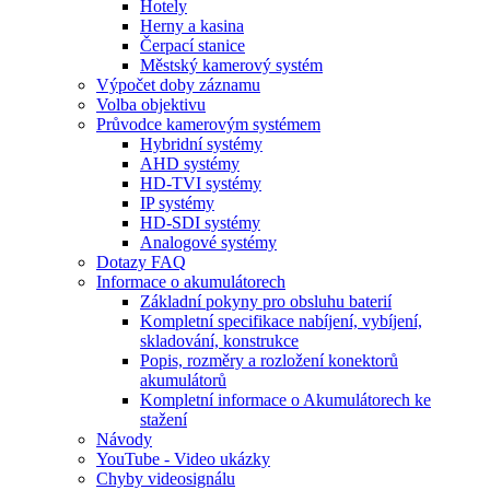
Hotely
Herny a kasina
Čerpací stanice
Městský kamerový systém
Výpočet doby záznamu
Volba objektivu
Průvodce kamerovým systémem
Hybridní systémy
AHD systémy
HD-TVI systémy
IP systémy
HD-SDI systémy
Analogové systémy
Dotazy FAQ
Informace o akumulátorech
Základní pokyny pro obsluhu baterií
Kompletní specifikace nabíjení, vybíjení,
skladování, konstrukce
Popis, rozměry a rozložení konektorů
akumulátorů
Kompletní informace o Akumulátorech ke
stažení
Návody
YouTube - Video ukázky
Chyby videosignálu