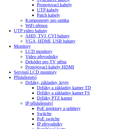
Propojovací kabely
UTP kabely
Patch kabely
Komponenty pro optiku
WiFi přenos
UTP video baluny
AHD, TVI, CVI baluny
VGA, HDMI, USB baluny
Monitory
LCD monitory
Video převodníky
Dekóder pro TV stěnu
Propojovací kabely HDMI
Servisní LCD monitory
Příslušenství
Držáky, základny, kryty
Držáky a základny kamer TD
Držáky a základny kamer FS
Držáky PTZ kamer
IP příslušenství
PoE injektory a splittery
Switche
PoE switche
IP převodníky