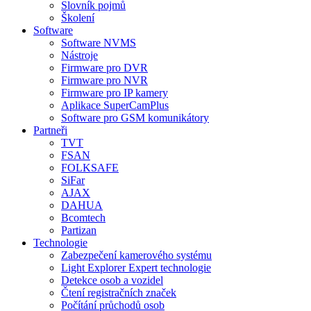
Slovník pojmů
Školení
Software
Software NVMS
Nástroje
Firmware pro DVR
Firmware pro NVR
Firmware pro IP kamery
Aplikace SuperCamPlus
Software pro GSM komunikátory
Partneři
TVT
FSAN
FOLKSAFE
SiFar
AJAX
DAHUA
Bcomtech
Partizan
Technologie
Zabezpečení kamerového systému
Light Explorer Expert technologie
Detekce osob a vozidel
Čtení registračních značek
Počítání průchodů osob