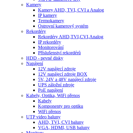
Kamery
Kamery AHD, TVI, CVI a Analog
IP kamery
Termokamery
Ostrovní kamerový systém
Rekordéry
Rekordéry AHD,TVI,CVI,Analog
IP rekordéry
Monitorování
Příslušenství rekordérů
HDD - pevné disky
Napájení
12V napájecí zdroje
12V napájecí zdroje BOX
5V, 24V a 48V napájecí zdroje
UPS záložní zdroje
PoE napájení
Kabely, Optika, WiFi přenos
Kabely
Komponenty pro optiku
WiFi přenos
UTP video baluny
AHD, TVI, CVI baluny
VGA, HDMI, USB baluny
Monitory