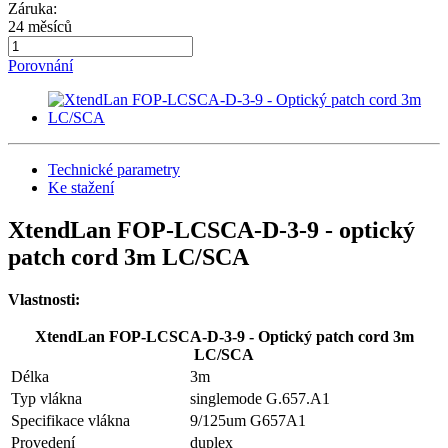
Záruka:
24 měsíců
Porovnání
Technické parametry
Ke stažení
XtendLan FOP-LCSCA-D-3-9 - optický
patch cord 3m LC/SCA
Vlastnosti:
XtendLan FOP-LCSCA-D-3-9 - Optický patch cord 3m
LC/SCA
Délka
3m
Typ vlákna
singlemode G.657.A1
Specifikace vlákna
9/125um G657A1
Provedení
duplex