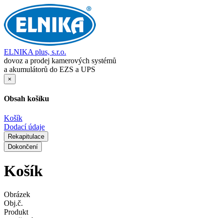
ELNIKA plus, s.r.o.
dovoz a prodej kamerových systémů
a akumulátorů do EZS a UPS
×
Obsah košíku
Košík
Dodací údaje
Rekapitulace
Dokončení
Košík
Obrázek
Obj.č.
Produkt