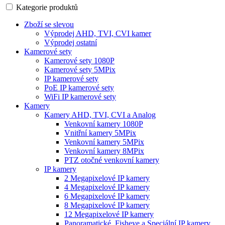
Kategorie produktů
Zboží se slevou
Výprodej AHD, TVI, CVI kamer
Výprodej ostatní
Kamerové sety
Kamerové sety 1080P
Kamerové sety 5MPix
IP kamerové sety
PoE IP kamerové sety
WiFi IP kamerové sety
Kamery
Kamery AHD, TVI, CVI a Analog
Venkovní kamery 1080P
Vnitřní kamery 5MPix
Venkovní kamery 5MPix
Venkovní kamery 8MPix
PTZ otočné venkovní kamery
IP kamery
2 Megapixelové IP kamery
4 Megapixelové IP kamery
6 Megapixelové IP kamery
8 Megapixelové IP kamery
12 Megapixelové IP kamery
Panoramatické, Fisheye a Speciální IP kamery