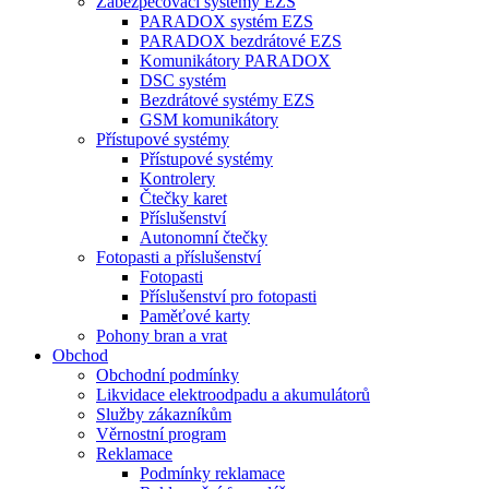
Zabezpečovací systémy EZS
PARADOX systém EZS
PARADOX bezdrátové EZS
Komunikátory PARADOX
DSC systém
Bezdrátové systémy EZS
GSM komunikátory
Přístupové systémy
Přístupové systémy
Kontrolery
Čtečky karet
Příslušenství
Autonomní čtečky
Fotopasti a příslušenství
Fotopasti
Příslušenství pro fotopasti
Paměťové karty
Pohony bran a vrat
Obchod
Obchodní podmínky
Likvidace elektroodpadu a akumulátorů
Služby zákazníkům
Věrnostní program
Reklamace
Podmínky reklamace