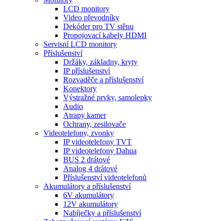
LCD monitory
Video převodníky
Dekóder pro TV stěnu
Propojovací kabely HDMI
Servisní LCD monitory
Příslušenství
Držáky, základny, kryty
IP příslušenství
Rozvaděče a příslušenství
Konektory
Výstražné prvky, samolepky
Audio
Atrapy kamer
Ochrany, zesilovače
Videotelefony, zvonky
IP videotelefony TVT
IP videotelefony Dahua
BUS 2 drátové
Analog 4 drátové
Příslušenství videotelefonů
Akumulátory a příslušenství
6V akumulátory
12V akumulátory
Nabíječky a příslušenství