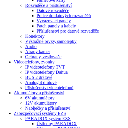
Paměťové karty
Rozvaděče a příslušenství
Datové rozvaděče
Police do datových rozvaděčů
Vyvazovací panely
Patch panely a kabely
Příslušenství pro datové rozvaděče
Konektory
Výstražné prvky, samolepky
Audio
Atrapy kamer
Ochrany, zesilovače
Videotelefony, zvonky
IP videotelefony TVT
IP videotelefony Dahua
BUS 2 drátové
Analog 4 drátové
Příslušenství videotelefonů
Akumulátory a příslušenství
6V akumulátory
12V akumulátory
Nabíječky a příslušenství
Zabezpečovací systémy EZS
PARADOX systém EZS
Ústředny PARADOX