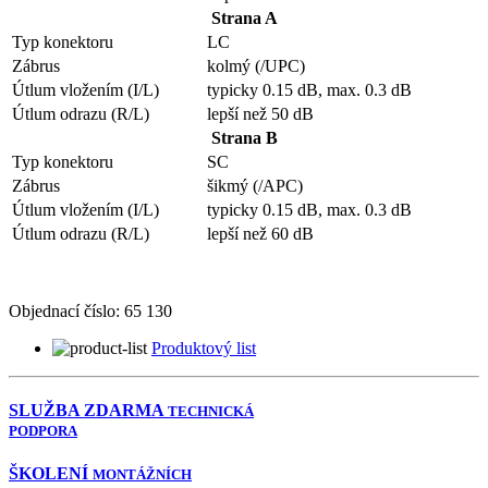
Strana A
Typ konektoru
LC
Zábrus
kolmý (/UPC)
Útlum vložením (I/L)
typicky 0.15 dB, max. 0.3 dB
Útlum odrazu (R/L)
lepší než 50 dB
Strana B
Typ konektoru
SC
Zábrus
šikmý (/APC)
Útlum vložením (I/L)
typicky 0.15 dB, max. 0.3 dB
Útlum odrazu (R/L)
lepší než 60 dB
Objednací číslo:
65 130
Produktový list
SLUŽBA ZDARMA
TECHNICKÁ
PODPORA
ŠKOLENÍ
MONTÁŽNÍCH