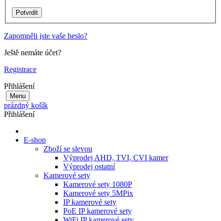
Zapomněli jste vaše heslo?
Ještě nemáte účet?
Registrace
Přihlášení
Menu
prázdný košík
Přihlášení
E-shop
Zboží se slevou
Výprodej AHD, TVI, CVI kamer
Výprodej ostatní
Kamerové sety
Kamerové sety 1080P
Kamerové sety 5MPix
IP kamerové sety
PoE IP kamerové sety
WiFi IP kamerové sety