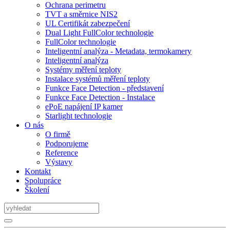
Ochrana perimetru
TVT a směrnice NIS2
UL Certifikát zabezpečení
Dual Light FullColor technologie
FullColor technologie
Inteligentní analýza - Metadata, termokamery
Inteligentní analýza
Systémy měření teploty
Instalace systémů měření teploty
Funkce Face Detection - představení
Funkce Face Detection - Instalace
ePoE napájení IP kamer
Starlight technologie
O nás
O firmě
Podporujeme
Reference
Výstavy
Kontakt
Spolupráce
Školení