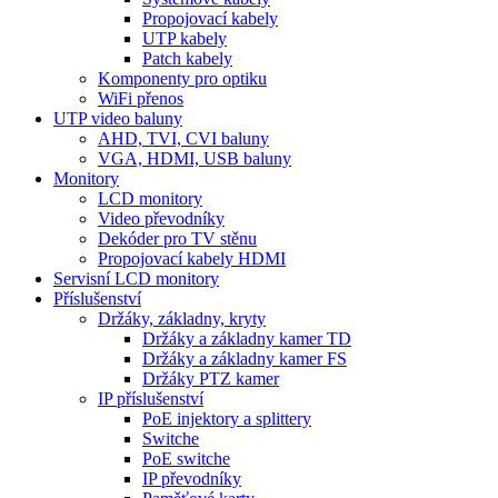
Propojovací kabely
UTP kabely
Patch kabely
Komponenty pro optiku
WiFi přenos
UTP video baluny
AHD, TVI, CVI baluny
VGA, HDMI, USB baluny
Monitory
LCD monitory
Video převodníky
Dekóder pro TV stěnu
Propojovací kabely HDMI
Servisní LCD monitory
Příslušenství
Držáky, základny, kryty
Držáky a základny kamer TD
Držáky a základny kamer FS
Držáky PTZ kamer
IP příslušenství
PoE injektory a splittery
Switche
PoE switche
IP převodníky