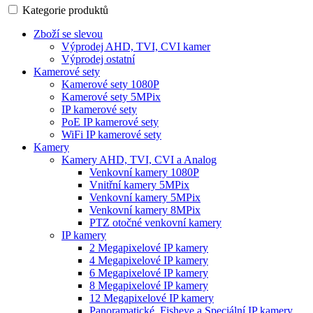
Kategorie produktů
Zboží se slevou
Výprodej AHD, TVI, CVI kamer
Výprodej ostatní
Kamerové sety
Kamerové sety 1080P
Kamerové sety 5MPix
IP kamerové sety
PoE IP kamerové sety
WiFi IP kamerové sety
Kamery
Kamery AHD, TVI, CVI a Analog
Venkovní kamery 1080P
Vnitřní kamery 5MPix
Venkovní kamery 5MPix
Venkovní kamery 8MPix
PTZ otočné venkovní kamery
IP kamery
2 Megapixelové IP kamery
4 Megapixelové IP kamery
6 Megapixelové IP kamery
8 Megapixelové IP kamery
12 Megapixelové IP kamery
Panoramatické, Fisheye a Speciální IP kamery