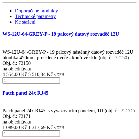
Doporučené produkty
Technické parametry
Ke stažení
WS-12U-64-GREY-P - 19 palcový datový rozvaděč 12U
WS-12U-64-GREY-P - 19 palcový nástěnný datový rozvaděč 12U,
hloubka 450mm, prosklené dveře - kouřové sklo (obj. č.: 72150)
Obj. č.:
72150
na objednávku
4 554,00 Kč
5 510,34 Kč
s DPH
Patch panel 24x RJ45
Patch panel 24x RJ45, s vyvazovacím panelem, 1U (obj. č.: 72171)
Obj. č.:
72171
na objednávku
1 089,00 Kč
1 317,69 Kč
s DPH