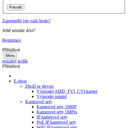
Zapomněli jste vaše heslo?
Ještě nemáte účet?
Registrace
Přihlášení
Menu
prázdný košík
Přihlášení
E-shop
Zboží se slevou
Výprodej AHD, TVI, CVI kamer
Výprodej ostatní
Kamerové sety
Kamerové sety 1080P
Kamerové sety 5MPix
IP kamerové sety
PoE IP kamerové sety
WiFi IP kamerové sety