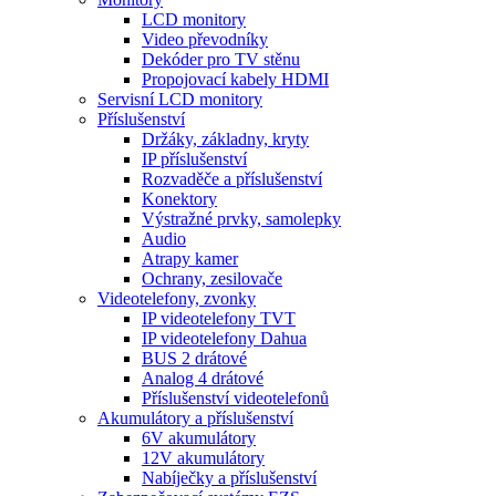
LCD monitory
Video převodníky
Dekóder pro TV stěnu
Propojovací kabely HDMI
Servisní LCD monitory
Příslušenství
Držáky, základny, kryty
IP příslušenství
Rozvaděče a příslušenství
Konektory
Výstražné prvky, samolepky
Audio
Atrapy kamer
Ochrany, zesilovače
Videotelefony, zvonky
IP videotelefony TVT
IP videotelefony Dahua
BUS 2 drátové
Analog 4 drátové
Příslušenství videotelefonů
Akumulátory a příslušenství
6V akumulátory
12V akumulátory
Nabíječky a příslušenství