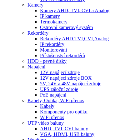
Kamery
Kamery AHD, TVI, CVI a Analog
IP kamery
Termokamery
Ostrovní kamerový systém
Rekordéry
Rekordéry AHD,TVI,CVI,Analog
IP rekordéry
Monitorování
Příslušenství rekordérů
HDD - pevné disky
Napájení
12V napájecí zdroje
12V napájecí zdroje BOX
5V, 24V a 48V napájecí zdroje
UPS záložní zdroje
PoE napájení
Kabely, Optika, WiFi přenos
Kabely
Komponenty pro optiku
WiFi přenos
UTP video baluny
AHD, TVI, CVI baluny
VGA, HDMI, USB baluny
Monitory