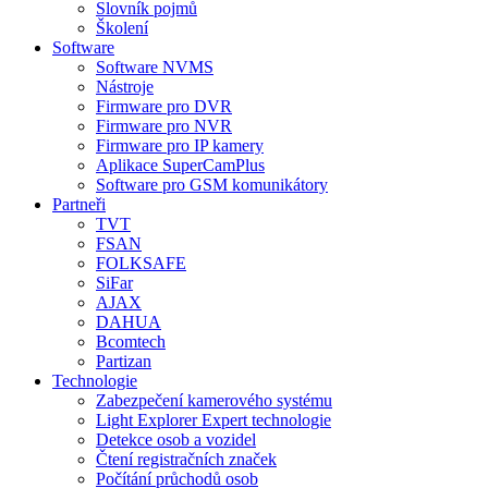
Slovník pojmů
Školení
Software
Software NVMS
Nástroje
Firmware pro DVR
Firmware pro NVR
Firmware pro IP kamery
Aplikace SuperCamPlus
Software pro GSM komunikátory
Partneři
TVT
FSAN
FOLKSAFE
SiFar
AJAX
DAHUA
Bcomtech
Partizan
Technologie
Zabezpečení kamerového systému
Light Explorer Expert technologie
Detekce osob a vozidel
Čtení registračních značek
Počítání průchodů osob