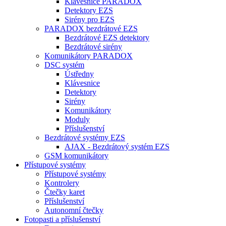
Klávesnice PARADOX
Detektory EZS
Sirény pro EZS
PARADOX bezdrátové EZS
Bezdrátové EZS detektory
Bezdrátové sirény
Komunikátory PARADOX
DSC systém
Ústředny
Klávesnice
Detektory
Sirény
Komunikátory
Moduly
Příslušenství
Bezdrátové systémy EZS
AJAX - Bezdrátový systém EZS
GSM komunikátory
Přístupové systémy
Přístupové systémy
Kontrolery
Čtečky karet
Příslušenství
Autonomní čtečky
Fotopasti a příslušenství