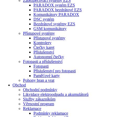
Zabezpečovací systémy EZS
PARADOX systém EZS
PARADOX bezdrátové EZS
Komunikátory PARADOX
DSC systém
Bezdrátové systémy EZS
GSM komunikátory
Přístupové systémy
Přístupové systémy
Kontrolery
Čtečky karet
Příslušenství
Autonomní čtečky
Fotopasti a příslušenství
Fotopasti
Příslušenství pro fotopasti
Paměťové karty
Pohony bran a vrat
Obchod
Obchodní podmínky
Likvidace elektroodpadu a akumulátorů
Služby zákazníkům
Věrnostní program
Reklamace
Podmínky reklamace