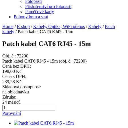
Fotopasti
Příslušenství pro fotopasti
Paměťové karty
Pohony bran a vrat
Home
/
E-shop
/
Kabely, Optika, WiFi přenos
/
Kabely
/
Patch
kabely
/
Patch kabel CAT6 RJ45 - 15m
Patch kabel CAT6 RJ45 - 15m
Obj. č.:
72200
Patch kabel CAT6 RJ45 - 15m (obj. č.: 72200)
Cena bez DPH:
198,00 Kč
Cena s DPH:
239,58 Kč
Skladová dostupnost:
na objednávku
Záruka:
24 měsíců
Porovnání