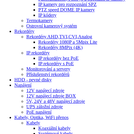
IP kamery pro rozpoznání SPZ
PTZ speed DOME IP kamery
IP kódery
Termokamery
Ostrovní kamerový systém
Rekordéry
Rekordéry AHD,TVI,CVI,Analog
Rekordéry 1080P a 5Mpix Lite
Rekordéry 8MPix (4K)
IP rekordéry
IP rekordéry bez PoE
IP rekordéry s PoE
Monitorování a servery
Příslušenství rekordérů
HDD - pevné disky
Napájení
12V napájecí zdroje
12V napájecí zdroje BOX
5V, 24V a 48V napájecí zdroje
UPS záložní zdroje
PoE napájení
Kabely, Optika, WiFi přenos
Kabely
Koaxiální kabely
Systémové kabely