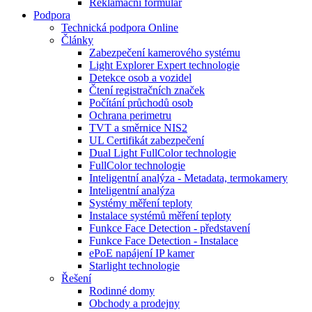
Reklamační formulář
Podpora
Technická podpora Online
Články
Zabezpečení kamerového systému
Light Explorer Expert technologie
Detekce osob a vozidel
Čtení registračních značek
Počítání průchodů osob
Ochrana perimetru
TVT a směrnice NIS2
UL Certifikát zabezpečení
Dual Light FullColor technologie
FullColor technologie
Inteligentní analýza - Metadata, termokamery
Inteligentní analýza
Systémy měření teploty
Instalace systémů měření teploty
Funkce Face Detection - představení
Funkce Face Detection - Instalace
ePoE napájení IP kamer
Starlight technologie
Řešení
Rodinné domy
Obchody a prodejny