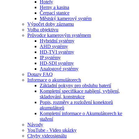
Hotely
Herny a kasina
Čerpací stanice
Městský kamerový systém
Výpočet doby záznamu
Volba objektivu
Průvodce kamerovým systémem
Hybridní systémy
AHD systémy
HD-TVI systémy
IP systémy
HD-SDI systémy
Analogové systémy
Dotazy FAQ
Informace o akumulátorech
Základní pokyny pro obsluhu baterií
Kompletní specifikace nabíjení, vybíjení,
skladování, konstrukce
Popis, rozměry a rozložení konektorů
akumulátorů
Kompletní informace o Akumulátorech ke
stažení
Návody
YouTube - Video ukázky
Chyby videosignálu