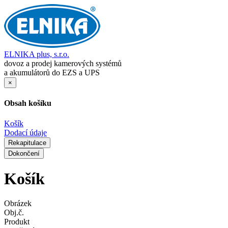
ELNIKA plus, s.r.o.
dovoz a prodej kamerových systémů
a akumulátorů do EZS a UPS
×
Obsah košíku
Košík
Dodací údaje
Rekapitulace
Dokončení
Košík
Obrázek
Obj.č.
Produkt