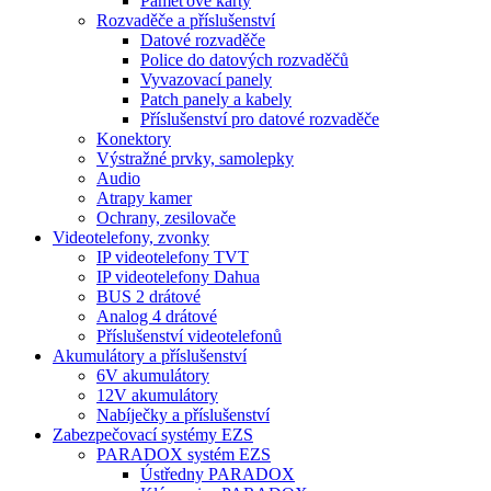
Paměťové karty
Rozvaděče a příslušenství
Datové rozvaděče
Police do datových rozvaděčů
Vyvazovací panely
Patch panely a kabely
Příslušenství pro datové rozvaděče
Konektory
Výstražné prvky, samolepky
Audio
Atrapy kamer
Ochrany, zesilovače
Videotelefony, zvonky
IP videotelefony TVT
IP videotelefony Dahua
BUS 2 drátové
Analog 4 drátové
Příslušenství videotelefonů
Akumulátory a příslušenství
6V akumulátory
12V akumulátory
Nabíječky a příslušenství
Zabezpečovací systémy EZS
PARADOX systém EZS
Ústředny PARADOX