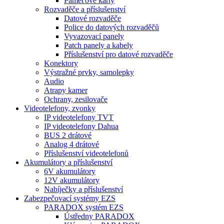
Paměťové karty
Rozvaděče a příslušenství
Datové rozvaděče
Police do datových rozvaděčů
Vyvazovací panely
Patch panely a kabely
Příslušenství pro datové rozvaděče
Konektory
Výstražné prvky, samolepky
Audio
Atrapy kamer
Ochrany, zesilovače
Videotelefony, zvonky
IP videotelefony TVT
IP videotelefony Dahua
BUS 2 drátové
Analog 4 drátové
Příslušenství videotelefonů
Akumulátory a příslušenství
6V akumulátory
12V akumulátory
Nabíječky a příslušenství
Zabezpečovací systémy EZS
PARADOX systém EZS
Ústředny PARADOX