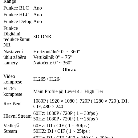
Range
Funkce BLC
Ano
Funkce HLC
Ano
Funkce Defog
Ano
Funkce
Digitální
3D DNR
redukce šumu
NR
Nastavení
Horizontálně: 0° ~ 360°
úhlu záběru
Vertikálně: 0° ~ 75°
kamery
Natočení: 0° ~ 360°
Obraz
Video
H.265 / H.264
komprese
H.265
Main Profile @ Level 4.1 High Tier
komprese
1080P ( 1920 × 1080 ), 720P ( 1280 × 720 ), D1,
Rozlišení
CIF, 480 × 240
60Hz: 1080P / 720P ( 1 ~ 30fps )
Hlavní Stream
50Hz: 1080P / 720P ( 1 ~ 25fps )
Vedlejší
60Hz: D1 / CIF ( 1 ~ 30fps )
Stream
50HZ: D1 / CIF ( 1 ~ 25fps )
60Hz: D1 / CIF / 480 × 240 ( 1 ~ 30fps )