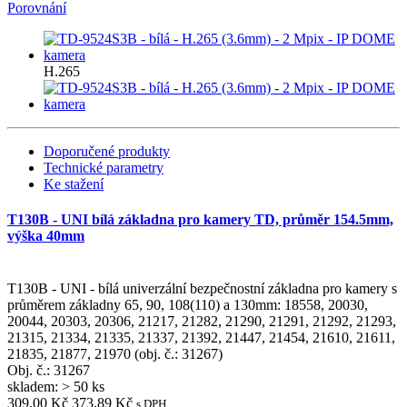
Porovnání
H.265
Doporučené produkty
Technické parametry
Ke stažení
T130B - UNI bílá základna pro kamery TD, průměr 154.5mm,
výška 40mm
T130B - UNI - bílá univerzální bezpečnostní základna pro kamery s
průměrem základny 65, 90, 108(110) a 130mm: 18558, 20030,
20044, 20303, 20306, 21217, 21282, 21290, 21291, 21292, 21293,
21315, 21334, 21335, 21337, 21392, 21447, 21454, 21610, 21611,
21835, 21877, 21970 (obj. č.: 31267)
Obj. č.:
31267
skladem: > 50 ks
309,00 Kč
373,89 Kč
s DPH