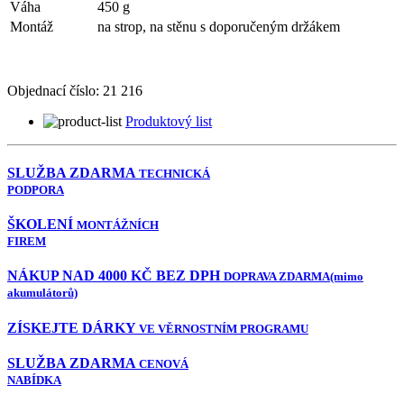
Váha
450 g
Montáž
na strop, na stěnu s doporučeným držákem
Objednací číslo:
21 216
Produktový list
SLUŽBA ZDARMA
TECHNICKÁ
PODPORA
ŠKOLENÍ
MONTÁŽNÍCH
FIREM
NÁKUP NAD 4000 KČ BEZ DPH
DOPRAVA ZDARMA
(mimo
akumulátorů)
ZÍSKEJTE DÁRKY
VE VĚRNOSTNÍM PROGRAMU
SLUŽBA ZDARMA
CENOVÁ
NABÍDKA