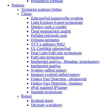
Reklamační formulář
Podpora
Technická podpora Online
Články
Zabezpečení kamerového systému
Light Explorer Expert technologie
Detekce osob a vozidel
Čtení registračních značek
Počítání průchodů osob
Ochrana perimetru
TVT a směrnice NIS2
UL Certifikát zabezpečení
Dual Light FullColor technologie
FullColor technologie
Inteligentní analýza - Metadata, termokamery
Inteligentní analýza
Systémy měření teploty
Instalace systémů měření teploty
Funkce Face Detection - představení
Funkce Face Detection - Instalace
ePoE napájení IP kamer
Starlight technologie
Řešení
Rodinné domy
Obchody a prodejny