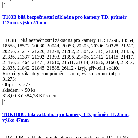
T103B bílá bezpečnostní základna pro kamery TD, průměr
112mm, výška 55mm
T103B - bílá bezpečnostní základna pro kamery TD: 17298, 18554,
18558, 18572, 20030, 20044, 20053, 20303, 20306, 20328, 21247,
20256, 21217, 21226, 21278, 21282, 21304, 21315, 21334, 21335,
21336, 21337, 21392, 21393, 21395, 21406, 21412, 21415, 21417,
21456, 21464, 21471, 21610, 21611, 21614, 21626, 21660, 21813,
21835, 21842, 21845, 21888, 26112 - kryje přívodní vodiče.
Rozměry základny jsou průměr 112mm, výška 55mm. (obj. č.:
31273)
Obj. č.:
31273
skladem: > 50 ks
318,00 Kč
384,78 Kč
s DPH
TDK110B - bílá základna pro kamery TD, průměr 117.9mm,
výška 47mm
TDK110B - základna pro držák na strop pro kamery TD - 17298,