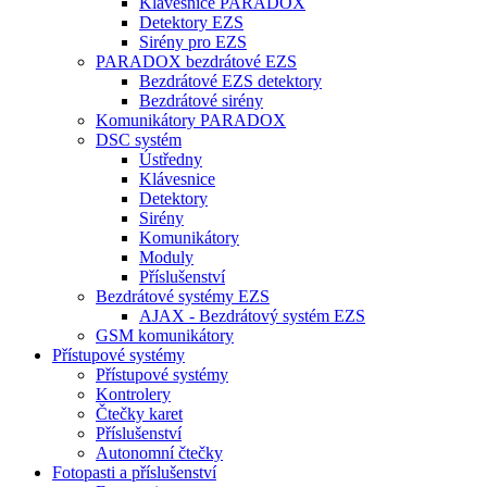
Klávesnice PARADOX
Detektory EZS
Sirény pro EZS
PARADOX bezdrátové EZS
Bezdrátové EZS detektory
Bezdrátové sirény
Komunikátory PARADOX
DSC systém
Ústředny
Klávesnice
Detektory
Sirény
Komunikátory
Moduly
Příslušenství
Bezdrátové systémy EZS
AJAX - Bezdrátový systém EZS
GSM komunikátory
Přístupové systémy
Přístupové systémy
Kontrolery
Čtečky karet
Příslušenství
Autonomní čtečky
Fotopasti a příslušenství