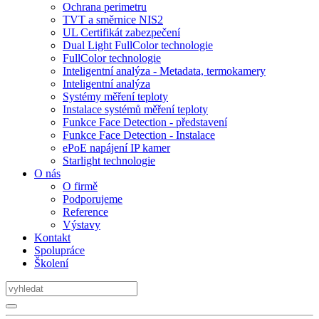
Ochrana perimetru
TVT a směrnice NIS2
UL Certifikát zabezpečení
Dual Light FullColor technologie
FullColor technologie
Inteligentní analýza - Metadata, termokamery
Inteligentní analýza
Systémy měření teploty
Instalace systémů měření teploty
Funkce Face Detection - představení
Funkce Face Detection - Instalace
ePoE napájení IP kamer
Starlight technologie
O nás
O firmě
Podporujeme
Reference
Výstavy
Kontakt
Spolupráce
Školení