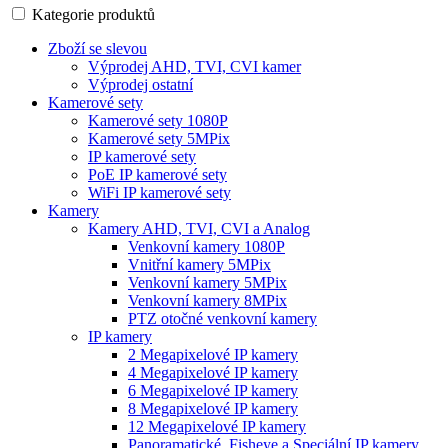
Kategorie produktů
Zboží se slevou
Výprodej AHD, TVI, CVI kamer
Výprodej ostatní
Kamerové sety
Kamerové sety 1080P
Kamerové sety 5MPix
IP kamerové sety
PoE IP kamerové sety
WiFi IP kamerové sety
Kamery
Kamery AHD, TVI, CVI a Analog
Venkovní kamery 1080P
Vnitřní kamery 5MPix
Venkovní kamery 5MPix
Venkovní kamery 8MPix
PTZ otočné venkovní kamery
IP kamery
2 Megapixelové IP kamery
4 Megapixelové IP kamery
6 Megapixelové IP kamery
8 Megapixelové IP kamery
12 Megapixelové IP kamery
Panoramatické, Fisheye a Speciální IP kamery