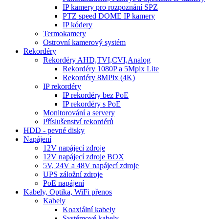
IP kamery pro rozpoznání SPZ
PTZ speed DOME IP kamery
IP kódery
Termokamery
Ostrovní kamerový systém
Rekordéry
Rekordéry AHD,TVI,CVI,Analog
Rekordéry 1080P a 5Mpix Lite
Rekordéry 8MPix (4K)
IP rekordéry
IP rekordéry bez PoE
IP rekordéry s PoE
Monitorování a servery
Příslušenství rekordérů
HDD - pevné disky
Napájení
12V napájecí zdroje
12V napájecí zdroje BOX
5V, 24V a 48V napájecí zdroje
UPS záložní zdroje
PoE napájení
Kabely, Optika, WiFi přenos
Kabely
Koaxiální kabely
Systémové kabely