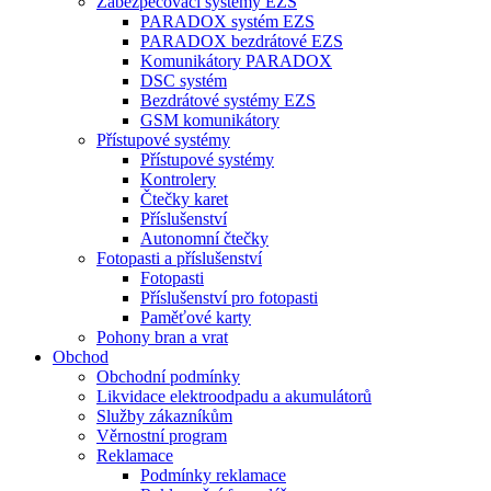
Zabezpečovací systémy EZS
PARADOX systém EZS
PARADOX bezdrátové EZS
Komunikátory PARADOX
DSC systém
Bezdrátové systémy EZS
GSM komunikátory
Přístupové systémy
Přístupové systémy
Kontrolery
Čtečky karet
Příslušenství
Autonomní čtečky
Fotopasti a příslušenství
Fotopasti
Příslušenství pro fotopasti
Paměťové karty
Pohony bran a vrat
Obchod
Obchodní podmínky
Likvidace elektroodpadu a akumulátorů
Služby zákazníkům
Věrnostní program
Reklamace
Podmínky reklamace