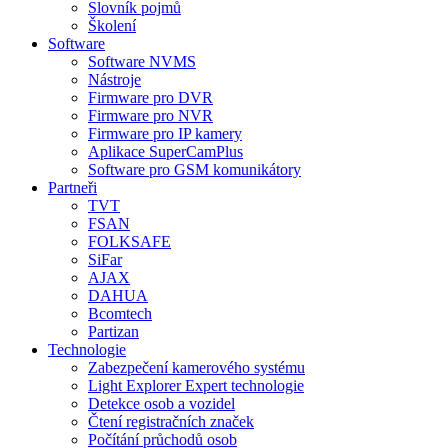
Slovník pojmů
Školení
Software
Software NVMS
Nástroje
Firmware pro DVR
Firmware pro NVR
Firmware pro IP kamery
Aplikace SuperCamPlus
Software pro GSM komunikátory
Partneři
TVT
FSAN
FOLKSAFE
SiFar
AJAX
DAHUA
Bcomtech
Partizan
Technologie
Zabezpečení kamerového systému
Light Explorer Expert technologie
Detekce osob a vozidel
Čtení registračních značek
Počítání průchodů osob