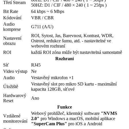
Třetí Stream
50HZ: D1 / CIF / 480 × 240 ( 1 ~ 25fps )
Bit Rate
64 kbps ~ 6 Mbps
Kódování
VBR / CBR
Audio
G711 (A/U)
komprese
ROI, Sytost, Jas, Barevnost, Kontrast, WDR,
Nastavení
Ostrost, redukce šumu, atd. - nastavitelné ve
obrazu
webovém rozhraní
ROI
každá ROI zóna může být nastavitelná samostatně
Rozhraní
Síť
RJ45
Video výstup
Ne
Audio
Vestavěný mikrofon ×1
Vestavěný slot pro mikro SD kartu - maximální
Úložiště
kapacita 128GB, síťové
Hardwarový
Ano
Reset
Funkce
Webový prohlížeč, klientský software
"NVMS
Vzdálené
2.0"
pro Windows a macOS, mobilní aplikace
monitorování
"SuperCam Plus"
pro iOS a Android