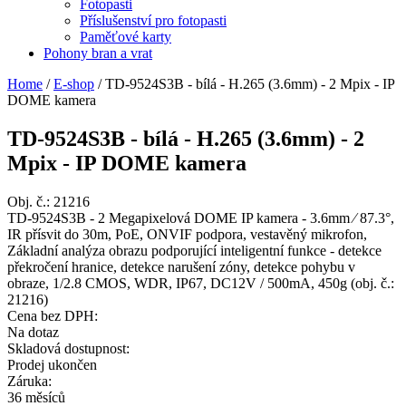
Fotopasti
Příslušenství pro fotopasti
Paměťové karty
Pohony bran a vrat
Home
/
E-shop
/
TD-9524S3B - bílá - H.265 (3.6mm) - 2 Mpix - IP
DOME kamera
TD-9524S3B - bílá - H.265 (3.6mm) - 2
Mpix - IP DOME kamera
Obj. č.:
21216
TD-9524S3B - 2 Megapixelová DOME IP kamera - 3.6mm ⁄ 87.3°,
IR přísvit do 30m, PoE, ONVIF podpora, vestavěný mikrofon,
Základní analýza obrazu podporující inteligentní funkce - detekce
překročení hranice, detekce narušení zóny, detekce pohybu v
obraze, 1/2.8 CMOS, WDR, IP67, DC12V / 500mA, 450g (obj. č.:
21216)
Cena bez DPH:
Na dotaz
Skladová dostupnost:
Prodej ukončen
Záruka:
36 měsíců