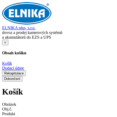
ELNIKA plus, s.r.o.
dovoz a prodej kamerových systémů
a akumulátorů do EZS a UPS
×
Obsah košíku
Košík
Dodací údaje
Rekapitulace
Dokončení
Košík
Obrázek
Obj.č.
Produkt