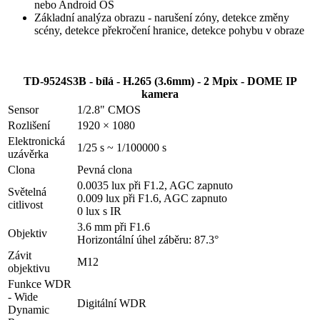
nebo Android OS
Základní analýza obrazu - narušení zóny, detekce změny
scény, detekce překročení hranice, detekce pohybu v obraze
TD-9524S3B - bílá - H.265 (3.6mm) - 2 Mpix - DOME IP
kamera
Sensor
1/2.8" CMOS
Rozlišení
1920 × 1080
Elektronická
1/25 s ~ 1/100000 s
uzávěrka
Clona
Pevná clona
0.0035 lux při F1.2, AGC zapnuto
Světelná
0.009 lux při F1.6, AGC zapnuto
citlivost
0 lux s IR
3.6 mm při F1.6
Objektiv
Horizontální úhel záběru: 87.3°
Závit
M12
objektivu
Funkce WDR
- Wide
Digitální WDR
Dynamic