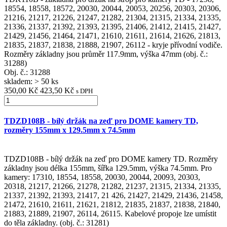
18554, 18558, 18572, 20030, 20044, 20053, 20256, 20303, 20306,
21216, 21217, 21226, 21247, 21282, 21304, 21315, 21334, 21335,
21336, 21337, 21392, 21393, 21395, 21406, 21412, 21415, 21427,
21429, 21456, 21464, 21471, 21610, 21611, 21614, 21626, 21813,
21835, 21837, 21838, 21888, 21907, 26112 - kryje přívodní vodiče.
Rozměry základny jsou průměr 117.9mm, výška 47mm (obj. č.:
31288)
Obj. č.:
31288
skladem: > 50 ks
350,00 Kč
423,50 Kč
s DPH
TDZD108B - bílý držák na zeď pro DOME kamery TD,
rozměry 155mm x 129.5mm x 74.5mm
TDZD108B - bílý držák na zeď pro DOME kamery TD. Rozměry
základny jsou délka 155mm, šířka 129.5mm, výška 74.5mm. Pro
kamery: 17310, 18554, 18558, 20030, 20044, 20093, 20303,
20318, 21217, 21266, 21278, 21282, 21237, 21315, 21334, 21335,
21337, 21392, 21393, 21417, 21 426, 21427, 21429, 21436, 21458,
21472, 21610, 21611, 21621, 21812, 21835, 21837, 21838, 21840,
21883, 21889, 21907, 26114, 26115. Kabelové propoje lze umístit
do těla základny. (obj. č.: 31281)