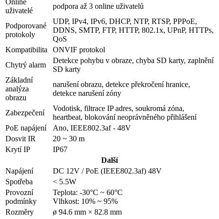
Online
podpora až 3 online uživatelů
uživatelé
UDP, IPv4, IPv6, DHCP, NTP, RTSP, PPPoE,
Podporované
DDNS, SMTP, FTP, HTTP, 802.1x, UPnP, HTTPs,
protokoly
QoS
Kompatibilita
ONVIF protokol
Detekce pohybu v obraze, chyba SD karty, zaplnění
Chytrý alarm
SD karty
Základní
narušení obrazu, detekce překročení hranice,
analýza
detekce narušení zóny
obrazu
Vodotisk, filtrace IP adres, soukromá zóna,
Zabezpečení
heartbeat, blokování neoprávněného přihlášení
PoE napájení
Ano, IEEE802.3af - 48V
Dosvit IR
20 ~ 30 m
Krytí IP
IP67
Další
Napájení
DC 12V / PoE (IEEE802.3af) 48V
Spotřeba
< 5.5W
Provozní
Teplota: -30°C ~ 60°C
podmínky
Vlhkost: 10% ~ 95%
Rozměry
ø 94.6 mm × 82.8 mm