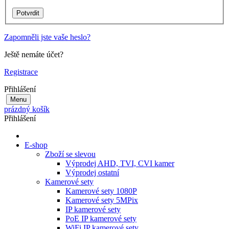
Zapomněli jste vaše heslo?
Ještě nemáte účet?
Registrace
Přihlášení
Menu
prázdný košík
Přihlášení
E-shop
Zboží se slevou
Výprodej AHD, TVI, CVI kamer
Výprodej ostatní
Kamerové sety
Kamerové sety 1080P
Kamerové sety 5MPix
IP kamerové sety
PoE IP kamerové sety
WiFi IP kamerové sety