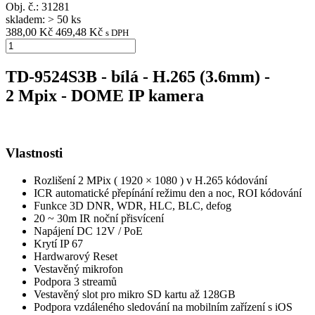
Obj. č.:
31281
skladem: > 50 ks
388,00 Kč
469,48 Kč
s DPH
TD-9524S3B - bílá - H.265 (3.6mm) -
2 Mpix - DOME IP kamera
Vlastnosti
Rozlišení 2 MPix ( 1920 × 1080 ) v H.265 kódování
ICR automatické přepínání režimu den a noc, ROI kódování
Funkce 3D DNR, WDR, HLC, BLC, defog
20 ~ 30m IR noční přisvícení
Napájení DC 12V / PoE
Krytí IP 67
Hardwarový Reset
Vestavěný mikrofon
Podpora 3 streamů
Vestavěný slot pro mikro SD kartu až 128GB
Podpora vzdáleného sledování na mobilním zařízení s iOS