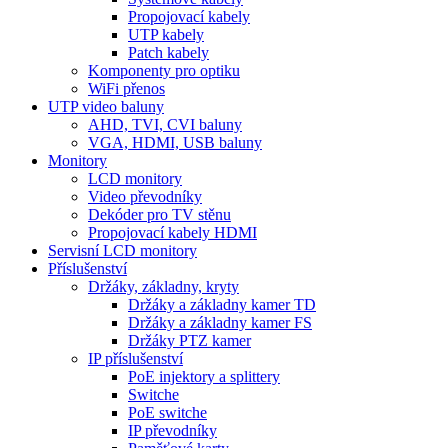
Propojovací kabely
UTP kabely
Patch kabely
Komponenty pro optiku
WiFi přenos
UTP video baluny
AHD, TVI, CVI baluny
VGA, HDMI, USB baluny
Monitory
LCD monitory
Video převodníky
Dekóder pro TV stěnu
Propojovací kabely HDMI
Servisní LCD monitory
Příslušenství
Držáky, základny, kryty
Držáky a základny kamer TD
Držáky a základny kamer FS
Držáky PTZ kamer
IP příslušenství
PoE injektory a splittery
Switche
PoE switche
IP převodníky