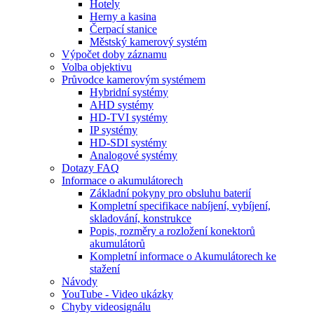
Hotely
Herny a kasina
Čerpací stanice
Městský kamerový systém
Výpočet doby záznamu
Volba objektivu
Průvodce kamerovým systémem
Hybridní systémy
AHD systémy
HD-TVI systémy
IP systémy
HD-SDI systémy
Analogové systémy
Dotazy FAQ
Informace o akumulátorech
Základní pokyny pro obsluhu baterií
Kompletní specifikace nabíjení, vybíjení,
skladování, konstrukce
Popis, rozměry a rozložení konektorů
akumulátorů
Kompletní informace o Akumulátorech ke
stažení
Návody
YouTube - Video ukázky
Chyby videosignálu