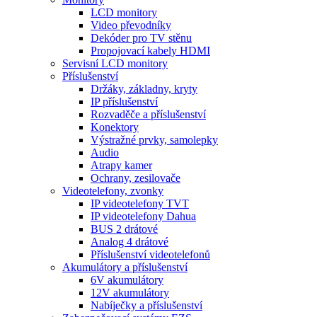
LCD monitory
Video převodníky
Dekóder pro TV stěnu
Propojovací kabely HDMI
Servisní LCD monitory
Příslušenství
Držáky, základny, kryty
IP příslušenství
Rozvaděče a příslušenství
Konektory
Výstražné prvky, samolepky
Audio
Atrapy kamer
Ochrany, zesilovače
Videotelefony, zvonky
IP videotelefony TVT
IP videotelefony Dahua
BUS 2 drátové
Analog 4 drátové
Příslušenství videotelefonů
Akumulátory a příslušenství
6V akumulátory
12V akumulátory
Nabíječky a příslušenství