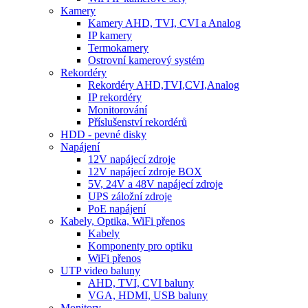
Kamery
Kamery AHD, TVI, CVI a Analog
IP kamery
Termokamery
Ostrovní kamerový systém
Rekordéry
Rekordéry AHD,TVI,CVI,Analog
IP rekordéry
Monitorování
Příslušenství rekordérů
HDD - pevné disky
Napájení
12V napájecí zdroje
12V napájecí zdroje BOX
5V, 24V a 48V napájecí zdroje
UPS záložní zdroje
PoE napájení
Kabely, Optika, WiFi přenos
Kabely
Komponenty pro optiku
WiFi přenos
UTP video baluny
AHD, TVI, CVI baluny
VGA, HDMI, USB baluny
Monitory