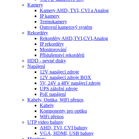
Kamery
Kamery AHD, TVI, CVI a Analog
IP kamery
Termokamery
Ostrovní kamerový systém
Rekordéry
Rekordéry AHD,TVI,CVI,Analog
IP rekordéry
Monitorování
Příslušenství rekordérů
HDD - pevné disky
Napájení
12V napájecí zdroje
12V napájecí zdroje BOX
5V, 24V a 48V napájecí zdroje
UPS záložní zdroje
PoE napájení
Kabely, Optika, WiFi přenos
Kabely
Komponenty pro optiku
WiFi přenos
UTP video baluny
AHD, TVI, CVI baluny
VGA, HDMI, USB baluny
Monitory