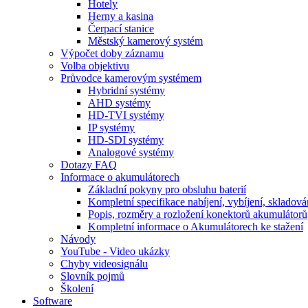
Hotely
Herny a kasina
Čerpací stanice
Městský kamerový systém
Výpočet doby záznamu
Volba objektivu
Průvodce kamerovým systémem
Hybridní systémy
AHD systémy
HD-TVI systémy
IP systémy
HD-SDI systémy
Analogové systémy
Dotazy FAQ
Informace o akumulátorech
Základní pokyny pro obsluhu baterií
Kompletní specifikace nabíjení, vybíjení, skladová
Popis, rozměry a rozložení konektorů akumulátorů
Kompletní informace o Akumulátorech ke stažení
Návody
YouTube - Video ukázky
Chyby videosignálu
Slovník pojmů
Školení
Software