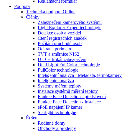
Reklamační formulář
Podpora
Technická podpora Online
Články
Zabezpečení kamerového systému
Light Explorer Expert technologie
Detekce osob a vozidel
Čtení registračních značek
Počítání průchodů osob
Ochrana perimetru
TVT a směrnice NIS2
UL Certifikát zabezpečení
Dual Light FullColor technologie
FullColor technologie
Inteligentní analýza - Metadata, termokamery
Inteligentní analýza
Systémy měření teploty
Instalace systémů měření teploty
Funkce Face Detection - představení
Funkce Face Detection - Instalace
ePoE napájení IP kamer
Starlight technologie
Řešení
Rodinné domy
Obchody a prodejny