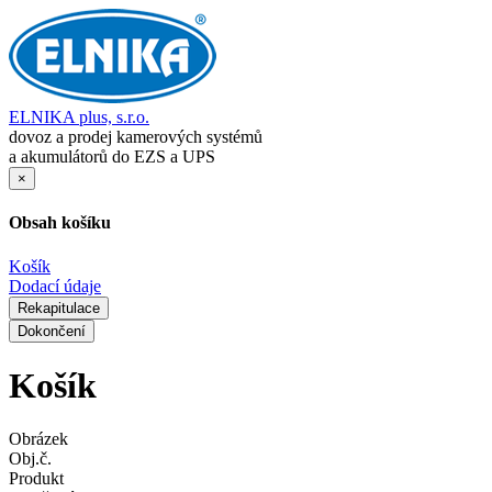
ELNIKA plus, s.r.o.
dovoz a prodej kamerových systémů
a akumulátorů do EZS a UPS
×
Obsah košíku
Košík
Dodací údaje
Rekapitulace
Dokončení
Košík
Obrázek
Obj.č.
Produkt