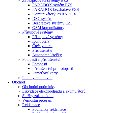
Zabezpečovací systémy EZS
PARADOX systém EZS
PARADOX bezdrátové EZS
Komunikátory PARADOX
DSC systém
Bezdrátové systémy EZS
GSM komunikátory
Přístupové systémy
Přístupové systémy
Kontrolery
Čtečky karet
Příslušenství
Autonomní čtečky
Fotopasti a příslušenství
Fotopasti
Příslušenství pro fotopasti
Paměťové karty
Pohony bran a vrat
Obchod
Obchodní podmínky
Likvidace elektroodpadu a akumulátorů
Služby zákazníkům
Věrnostní program
Reklamace
Podmínky reklamace