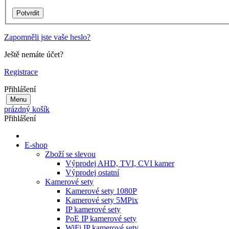
Zapomněli jste vaše heslo?
Ještě nemáte účet?
Registrace
Přihlášení
Menu
prázdný košík
Přihlášení
E-shop
Zboží se slevou
Výprodej AHD, TVI, CVI kamer
Výprodej ostatní
Kamerové sety
Kamerové sety 1080P
Kamerové sety 5MPix
IP kamerové sety
PoE IP kamerové sety
WiFi IP kamerové sety