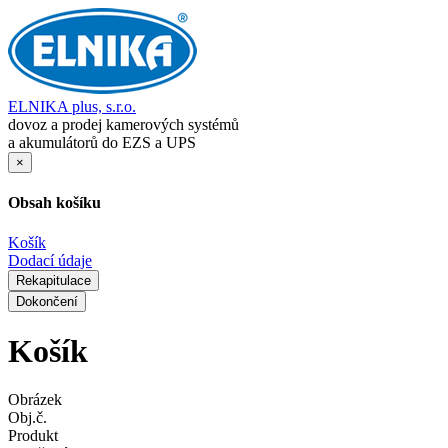
ELNIKA plus, s.r.o.
dovoz a prodej kamerových systémů
a akumulátorů do EZS a UPS
×
Obsah košíku
Košík
Dodací údaje
Rekapitulace
Dokončení
Košík
Obrázek
Obj.č.
Produkt