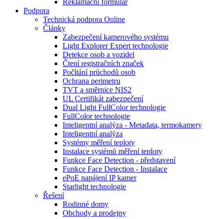
Reklamační formulář
Podpora
Technická podpora Online
Články
Zabezpečení kamerového systému
Light Explorer Expert technologie
Detekce osob a vozidel
Čtení registračních značek
Počítání průchodů osob
Ochrana perimetru
TVT a směrnice NIS2
UL Certifikát zabezpečení
Dual Light FullColor technologie
FullColor technologie
Inteligentní analýza - Metadata, termokamery
Inteligentní analýza
Systémy měření teploty
Instalace systémů měření teploty
Funkce Face Detection - představení
Funkce Face Detection - Instalace
ePoE napájení IP kamer
Starlight technologie
Řešení
Rodinné domy
Obchody a prodejny