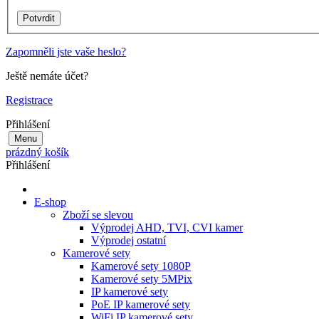
Zapomněli jste vaše heslo?
Ještě nemáte účet?
Registrace
Přihlášení
Menu
prázdný košík
Přihlášení
E-shop
Zboží se slevou
Výprodej AHD, TVI, CVI kamer
Výprodej ostatní
Kamerové sety
Kamerové sety 1080P
Kamerové sety 5MPix
IP kamerové sety
PoE IP kamerové sety
WiFi IP kamerové sety