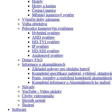
Hotely
Herny a kasina
Čerpací stanice
Městský kamerový systém
Výpočet doby záznamu
Volba objektivu
Průvodce kamerovým systémem
Hybridní systémy
AHD systémy
HD-TVI systémy
IP systémy
HD-SDI systémy
Analogové systémy
Dotazy FAQ
Informace o akumulátorech
Základní pokyny pro obsluhu baterií
Kompletní specifikace nabíjení, vybíjení, skladová
Popis, rozměry a rozložení konektorů akumulátorů
Kompletní informace o Akumulátorech ke stažení
Návody
YouTube - Video ukázky
Chyby videosignálu
Slovník pojmů
Školení
Software