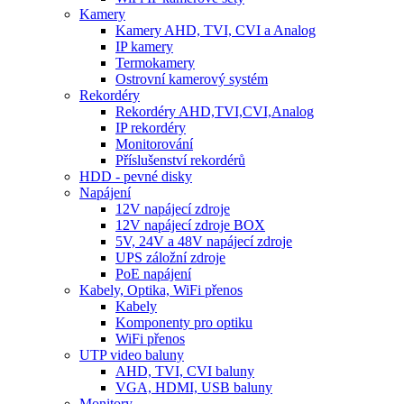
Kamery
Kamery AHD, TVI, CVI a Analog
IP kamery
Termokamery
Ostrovní kamerový systém
Rekordéry
Rekordéry AHD,TVI,CVI,Analog
IP rekordéry
Monitorování
Příslušenství rekordérů
HDD - pevné disky
Napájení
12V napájecí zdroje
12V napájecí zdroje BOX
5V, 24V a 48V napájecí zdroje
UPS záložní zdroje
PoE napájení
Kabely, Optika, WiFi přenos
Kabely
Komponenty pro optiku
WiFi přenos
UTP video baluny
AHD, TVI, CVI baluny
VGA, HDMI, USB baluny
Monitory