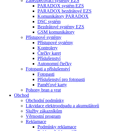
Zabezpečovací systémy EZS
PARADOX systém EZS
PARADOX bezdrátové EZS
Komunikátory PARADOX
DSC systém
Bezdrátové systémy EZS
GSM komunikátory
Přístupové systémy
Přístupové systémy
Kontrolery
Čtečky karet
Příslušenství
Autonomní čtečky
Fotopasti a příslušenství
Fotopasti
Příslušenství pro fotopasti
Paměťové karty
Pohony bran a vrat
Obchod
Obchodní podmínky
Likvidace elektroodpadu a akumulátorů
Služby zákazníkům
Věrnostní program
Reklamace
Podmínky reklamace