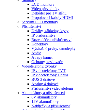
LCD monitory
Video převodníky
Dekóder pro TV stěnu
Propojovací kabely HDMI
Servisní LCD monitory
Příslušenství
Držáky, základny, kryty
IP příslušenství
Rozvaděče a příslušenství
Konektory
Výstražné prvky, samolepky
Audio
Atrapy kamer
Ochrany, zesilovače
Videotelefony, zvonky
IP videotelefony TVT
IP videotelefony Dahua
BUS 2 drátové
Analog 4 drátové
Příslušenství videotelefonů
Akumulátory a příslušenství
6V akumulátory
12V akumulátory
Nabíječky a příslušenství