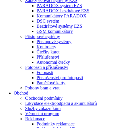
Zabezpečovací systémy EZS
PARADOX systém EZS
PARADOX bezdrátové EZS
Komunikátory PARADOX
DSC systém
Bezdrátové systémy EZS
GSM komunikátory
Přístupové systémy
Přístupové systémy
Kontrolery
Čtečky karet
Příslušenství
Autonomní čtečky
Fotopasti a příslušenství
Fotopasti
Příslušenství pro fotopasti
Paměťové karty
Pohony bran a vrat
Obchod
Obchodní podmínky
Likvidace elektroodpadu a akumulátorů
Služby zákazníkům
Věrnostní program
Reklamace
Podmínky reklamace