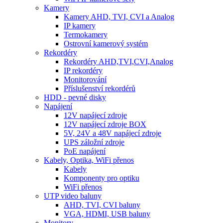
Kamery
Kamery AHD, TVI, CVI a Analog
IP kamery
Termokamery
Ostrovní kamerový systém
Rekordéry
Rekordéry AHD,TVI,CVI,Analog
IP rekordéry
Monitorování
Příslušenství rekordérů
HDD - pevné disky
Napájení
12V napájecí zdroje
12V napájecí zdroje BOX
5V, 24V a 48V napájecí zdroje
UPS záložní zdroje
PoE napájení
Kabely, Optika, WiFi přenos
Kabely
Komponenty pro optiku
WiFi přenos
UTP video baluny
AHD, TVI, CVI baluny
VGA, HDMI, USB baluny
Monitory