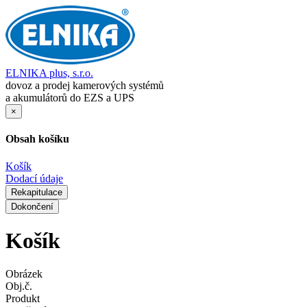
ELNIKA plus, s.r.o.
dovoz a prodej kamerových systémů
a akumulátorů do EZS a UPS
×
Obsah košíku
Košík
Dodací údaje
Rekapitulace
Dokončení
Košík
Obrázek
Obj.č.
Produkt