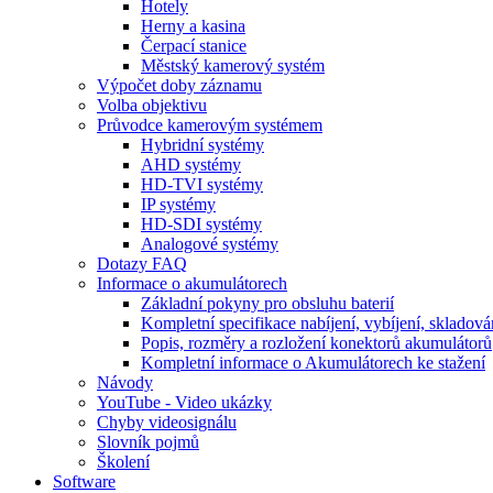
Hotely
Herny a kasina
Čerpací stanice
Městský kamerový systém
Výpočet doby záznamu
Volba objektivu
Průvodce kamerovým systémem
Hybridní systémy
AHD systémy
HD-TVI systémy
IP systémy
HD-SDI systémy
Analogové systémy
Dotazy FAQ
Informace o akumulátorech
Základní pokyny pro obsluhu baterií
Kompletní specifikace nabíjení, vybíjení, skladová
Popis, rozměry a rozložení konektorů akumulátorů
Kompletní informace o Akumulátorech ke stažení
Návody
YouTube - Video ukázky
Chyby videosignálu
Slovník pojmů
Školení
Software