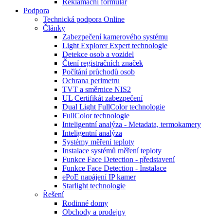
Reklamační formulář
Podpora
Technická podpora Online
Články
Zabezpečení kamerového systému
Light Explorer Expert technologie
Detekce osob a vozidel
Čtení registračních značek
Počítání průchodů osob
Ochrana perimetru
TVT a směrnice NIS2
UL Certifikát zabezpečení
Dual Light FullColor technologie
FullColor technologie
Inteligentní analýza - Metadata, termokamery
Inteligentní analýza
Systémy měření teploty
Instalace systémů měření teploty
Funkce Face Detection - představení
Funkce Face Detection - Instalace
ePoE napájení IP kamer
Starlight technologie
Řešení
Rodinné domy
Obchody a prodejny