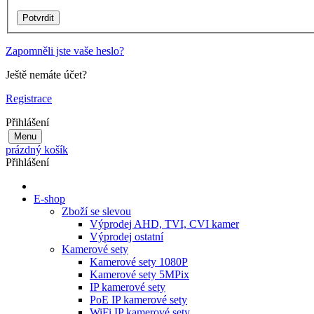
Zapomněli jste vaše heslo?
Ještě nemáte účet?
Registrace
Přihlášení
Menu
prázdný košík
Přihlášení
E-shop
Zboží se slevou
Výprodej AHD, TVI, CVI kamer
Výprodej ostatní
Kamerové sety
Kamerové sety 1080P
Kamerové sety 5MPix
IP kamerové sety
PoE IP kamerové sety
WiFi IP kamerové sety