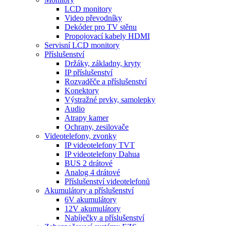
LCD monitory
Video převodníky
Dekóder pro TV stěnu
Propojovací kabely HDMI
Servisní LCD monitory
Příslušenství
Držáky, základny, kryty
IP příslušenství
Rozvaděče a příslušenství
Konektory
Výstražné prvky, samolepky
Audio
Atrapy kamer
Ochrany, zesilovače
Videotelefony, zvonky
IP videotelefony TVT
IP videotelefony Dahua
BUS 2 drátové
Analog 4 drátové
Příslušenství videotelefonů
Akumulátory a příslušenství
6V akumulátory
12V akumulátory
Nabíječky a příslušenství