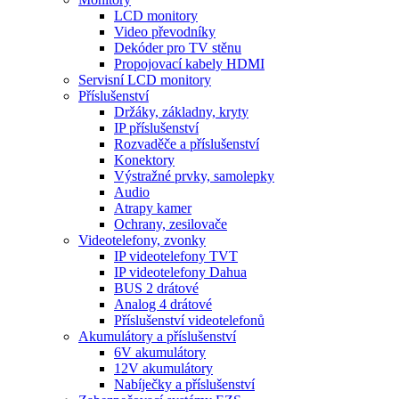
LCD monitory
Video převodníky
Dekóder pro TV stěnu
Propojovací kabely HDMI
Servisní LCD monitory
Příslušenství
Držáky, základny, kryty
IP příslušenství
Rozvaděče a příslušenství
Konektory
Výstražné prvky, samolepky
Audio
Atrapy kamer
Ochrany, zesilovače
Videotelefony, zvonky
IP videotelefony TVT
IP videotelefony Dahua
BUS 2 drátové
Analog 4 drátové
Příslušenství videotelefonů
Akumulátory a příslušenství
6V akumulátory
12V akumulátory
Nabíječky a příslušenství