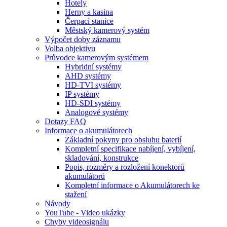
Hotely
Herny a kasina
Čerpací stanice
Městský kamerový systém
Výpočet doby záznamu
Volba objektivu
Průvodce kamerovým systémem
Hybridní systémy
AHD systémy
HD-TVI systémy
IP systémy
HD-SDI systémy
Analogové systémy
Dotazy FAQ
Informace o akumulátorech
Základní pokyny pro obsluhu baterií
Kompletní specifikace nabíjení, vybíjení,
skladování, konstrukce
Popis, rozměry a rozložení konektorů
akumulátorů
Kompletní informace o Akumulátorech ke
stažení
Návody
YouTube - Video ukázky
Chyby videosignálu