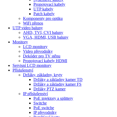
Propojovací kabely
UTP kabely
Patch kabely
Komponenty pro optiku
WiFi přenos
UTP video baluny
AHD, TVI, CVI baluny
VGA, HDMI, USB baluny
Monitory
LCD monitory
Video převodníky
Dekóder pro TV stěnu
Propojovací kabely HDMI
Servisní LCD monitory
Příslušenství
Držáky, základny, kryty
Držáky a základny kamer TD
Držáky a základny kamer FS
Držáky PTZ kamer
IP příslušenství
PoE injektory a splittery
Switche
PoE switche
IP převodníky