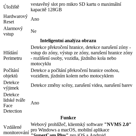
vestavěný slot pro mikro SD kartu o maximální
Úložiště
kapacitě 128GB
Hardwarový
Ano
Reset
Alarmový
Ne
vstup
Inteligentní analýza obrazu
Detekce překročení hranice, detekce narušení zóny -
Hlídání
vstup do zóny, výstup ze zóny, narušení hranice zóny
Perimetru
- rozlišení osoby, vozidla, jízdního kola nebo
motocyklu
Počítání
Detekce a počítání překročení hranice osobou,
objektů
vozidlem, jízdním kolem nebo motocyklem
Detekce
Detekce změny scény, zarušení videa, narušení barev
výjimek
Detekce
lidské tváře
Ano
Face
Detection
Funkce
Webový prohlížeč, klientský software
"NVMS 2.0"
Vzdálené
pro Windows a macOS, mobilní aplikace
monitorování
"SuperCam Plus"
pro iOS a Android