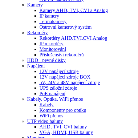
Kamery
Kamery AHD, TVI, CVI a Analog
IP kamery
Termokamery
Ostrovní kamerový systém
Rekordéry
Rekordéry AHD,TVI,CVI,Analog
IP rekordéry
Monitorování
Příslušenství rekordérů
HDD - pevné disky
Napájení
12V napájecí zdroje
12V napájecí zdroje BOX
5V, 24V a 48V napájecí zdroje
UPS záložní zdroje
PoE napájení
Kabely, Optika, WiFi přenos
Kabely
Komponenty pro optiku
WiFi přenos
UTP video baluny
AHD, TVI, CVI baluny
VGA, HDMI, USB baluny
Monitory