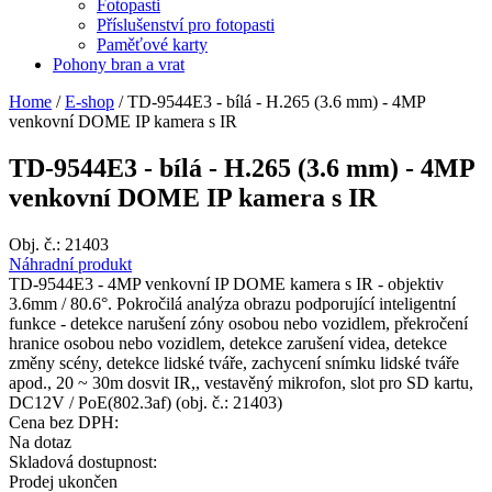
Fotopasti
Příslušenství pro fotopasti
Paměťové karty
Pohony bran a vrat
Home
/
E-shop
/
TD-9544E3 - bílá - H.265 (3.6 mm) - 4MP
venkovní DOME IP kamera s IR
TD-9544E3 - bílá - H.265 (3.6 mm) - 4MP
venkovní DOME IP kamera s IR
Obj. č.:
21403
Náhradní produkt
TD-9544E3 - 4MP venkovní IP DOME kamera s IR - objektiv
3.6mm / 80.6°. Pokročilá analýza obrazu podporující inteligentní
funkce - detekce narušení zóny osobou nebo vozidlem, překročení
hranice osobou nebo vozidlem, detekce zarušení videa, detekce
změny scény, detekce lidské tváře, zachycení snímku lidské tváře
apod., 20 ~ 30m dosvit IR,, vestavěný mikrofon, slot pro SD kartu,
DC12V / PoE(802.3af) (obj. č.: 21403)
Cena bez DPH:
Na dotaz
Skladová dostupnost:
Prodej ukončen