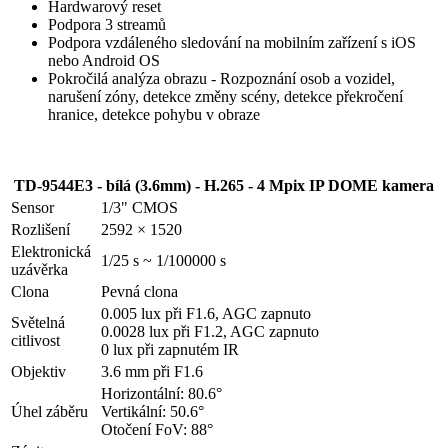
Hardwarový reset
Podpora 3 streamů
Podpora vzdáleného sledování na mobilním zařízení s iOS
nebo Android OS
Pokročilá analýza obrazu - Rozpoznání osob a vozidel,
narušení zóny, detekce změny scény, detekce překročení
hranice, detekce pohybu v obraze
TD-9544E3 - bílá (3.6mm) - H.265 - 4 Mpix IP DOME kamera
Sensor
1/3" CMOS
Rozlišení
2592 × 1520
Elektronická
1/25 s ~ 1/100000 s
uzávěrka
Clona
Pevná clona
0.005 lux při F1.6, AGC zapnuto
Světelná
0.0028 lux při F1.2, AGC zapnuto
citlivost
0 lux při zapnutém IR
Objektiv
3.6 mm při F1.6
Horizontální: 80.6°
Úhel záběru
Vertikální: 50.6°
Otočení FoV: 88°