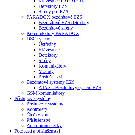
Klávesnice PARADOX
Detektory EZS
Sirény pro EZS
PARADOX bezdrátové EZS
Bezdrátové EZS detektory
Bezdrátové sirény
Komunikátory PARADOX
DSC systém
Ústředny
Klávesnice
Detektory
Sirény
Komunikátory
Moduly
Příslušenství
Bezdrátové systémy EZS
AJAX - Bezdrátový systém EZS
GSM komunikátory
Přístupové systémy
Přístupové systémy
Kontrolery
Čtečky karet
Příslušenství
Autonomní čtečky
Fotopasti a příslušenství