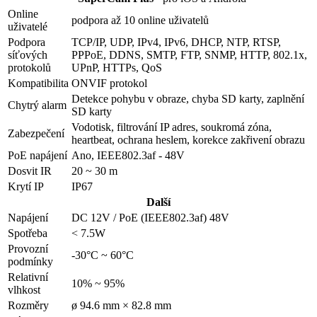
Online
podpora až 10 online uživatelů
uživatelé
Podpora
TCP/IP, UDP, IPv4, IPv6, DHCP, NTP, RTSP,
síťových
PPPoE, DDNS, SMTP, FTP, SNMP, HTTP, 802.1x,
protokolů
UPnP, HTTPs, QoS
Kompatibilita
ONVIF protokol
Detekce pohybu v obraze, chyba SD karty, zaplnění
Chytrý alarm
SD karty
Vodotisk, filtrování IP adres, soukromá zóna,
Zabezpečení
heartbeat, ochrana heslem, korekce zakřivení obrazu
PoE napájení
Ano, IEEE802.3af - 48V
Dosvit IR
20 ~ 30 m
Krytí IP
IP67
Další
Napájení
DC 12V / PoE (IEEE802.3af) 48V
Spotřeba
< 7.5W
Provozní
-30°C ~ 60°C
podmínky
Relativní
10% ~ 95%
vlhkost
Rozměry
ø 94.6 mm × 82.8 mm