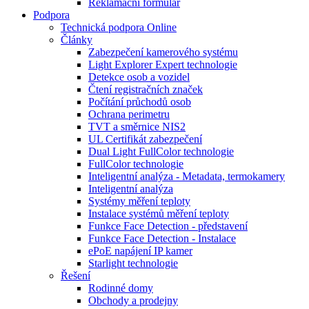
Reklamační formulář
Podpora
Technická podpora Online
Články
Zabezpečení kamerového systému
Light Explorer Expert technologie
Detekce osob a vozidel
Čtení registračních značek
Počítání průchodů osob
Ochrana perimetru
TVT a směrnice NIS2
UL Certifikát zabezpečení
Dual Light FullColor technologie
FullColor technologie
Inteligentní analýza - Metadata, termokamery
Inteligentní analýza
Systémy měření teploty
Instalace systémů měření teploty
Funkce Face Detection - představení
Funkce Face Detection - Instalace
ePoE napájení IP kamer
Starlight technologie
Řešení
Rodinné domy
Obchody a prodejny