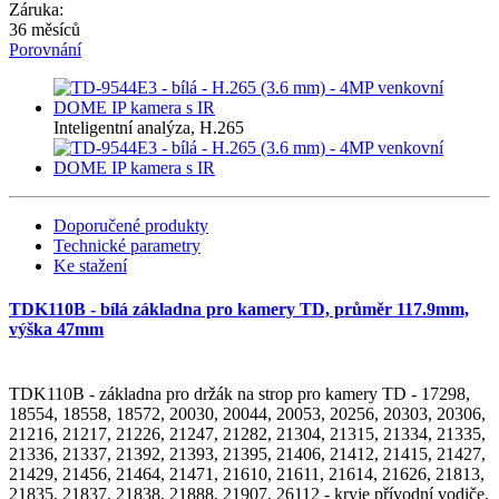
Záruka:
36 měsíců
Porovnání
Inteligentní analýza, H.265
Doporučené produkty
Technické parametry
Ke stažení
TDK110B - bílá základna pro kamery TD, průměr 117.9mm,
výška 47mm
TDK110B - základna pro držák na strop pro kamery TD - 17298,
18554, 18558, 18572, 20030, 20044, 20053, 20256, 20303, 20306,
21216, 21217, 21226, 21247, 21282, 21304, 21315, 21334, 21335,
21336, 21337, 21392, 21393, 21395, 21406, 21412, 21415, 21427,
21429, 21456, 21464, 21471, 21610, 21611, 21614, 21626, 21813,
21835, 21837, 21838, 21888, 21907, 26112 - kryje přívodní vodiče.