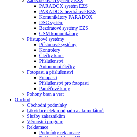
Zabezpečovací systémy EZS
PARADOX systém EZS
PARADOX bezdrátové EZS
Komunikátory PARADOX
DSC systém
Bezdrátové systémy EZS
GSM komunikátory
Přístupové systémy
Přístupové systémy
Kontrolery
Čtečky karet
Příslušenství
Autonomní čtečky
Fotopasti a příslušenství
Fotopasti
Příslušenství pro fotopasti
Paměťové karty
Pohony bran a vrat
Obchod
Obchodní podmínky
Likvidace elektroodpadu a akumulátorů
Služby zákazníkům
Věrnostní program
Reklamace
Podmínky reklamace