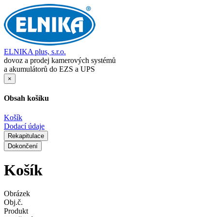
ELNIKA plus, s.r.o.
dovoz a prodej kamerových systémů
a akumulátorů do EZS a UPS
×
Obsah košíku
Košík
Dodací údaje
Rekapitulace
Dokončení
Košík
Obrázek
Obj.č.
Produkt