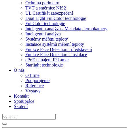
Ochrana perimetru
TVT a směrnice NIS2
UL Certifikát zabezpečení
Dual Light FullColor technologie
FullColor technologie
Inteligentní analýza - Metadata, termokamery
Inteligentní analýza
Systémy měření teploty
Instalace systémů měření teploty
Funkce Face Detection - představení
Funkce Face Detection - Instalace
ePoE napájení IP kamer
Starlight technologie
O nás
O firmě
Podporujeme
Reference
Výstavy
Kontakt
Spolupráce
Školení