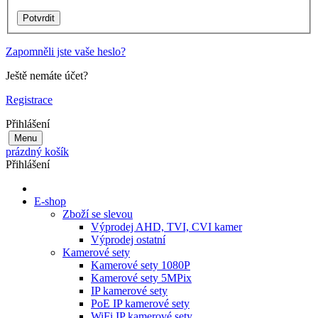
Zapomněli jste vaše heslo?
Ještě nemáte účet?
Registrace
Přihlášení
Menu
prázdný košík
Přihlášení
E-shop
Zboží se slevou
Výprodej AHD, TVI, CVI kamer
Výprodej ostatní
Kamerové sety
Kamerové sety 1080P
Kamerové sety 5MPix
IP kamerové sety
PoE IP kamerové sety
WiFi IP kamerové sety