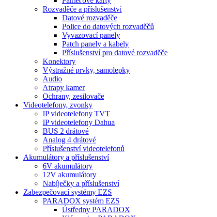
Paměťové karty
Rozvaděče a příslušenství
Datové rozvaděče
Police do datových rozvaděčů
Vyvazovací panely
Patch panely a kabely
Příslušenství pro datové rozvaděče
Konektory
Výstražné prvky, samolepky
Audio
Atrapy kamer
Ochrany, zesilovače
Videotelefony, zvonky
IP videotelefony TVT
IP videotelefony Dahua
BUS 2 drátové
Analog 4 drátové
Příslušenství videotelefonů
Akumulátory a příslušenství
6V akumulátory
12V akumulátory
Nabíječky a příslušenství
Zabezpečovací systémy EZS
PARADOX systém EZS
Ústředny PARADOX