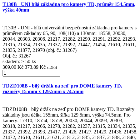
T130B - UNI bílá základna pro kamery TD, průměr 154.5mm,
výška 40mm
T130B - UNI - bílá univerzální bezpečnostní základna pro kamery s
průměrem základny 65, 90, 108(110) a 130mm: 18558, 20030,
20044, 20303, 20306, 21217, 21282, 21290, 21291, 21292, 21293,
21315, 21334, 21335, 21337, 21392, 21447, 21454, 21610, 21611,
21835, 21877, 21970 (obj. č.: 31267)
Obj. č.:
31267
skladem: > 50 ks
309,00 Kč
373,89 Kč
s DPH
TDZD108B - bílý držák na zeď pro DOME kamery TD,
rozměry 155mm x 129.5mm x 74.5mm
TDZD108B - bílý držák na zeď pro DOME kamery TD. Rozměry
základny jsou délka 155mm, šířka 129.5mm, výška 74.5mm. Pro
kamery: 17310, 18554, 18558, 20030, 20044, 20093, 20303,
20318, 21217, 21266, 21278, 21282, 21237, 21315, 21334, 21335,
21337, 21392, 21393, 21417, 21 426, 21427, 21429, 21436, 21458,
21472, 21610, 21611, 21621, 21812, 21835, 21837, 21838, 21840,