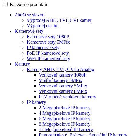
Kategorie produktů
Zboží se slevou
Výprodej AHD, TVI, CVI kamer
Výprodej ostatní
Kamerové sety
Kamerové sety 1080P
Kamerové sety 5MPix
IP kamerové sety
PoE IP kamerové sety
WiFi IP kamerové sety
Kamery
Kamery AHD, TVI, CVI a Analog
Venkovní kamery 1080P
Vnitřní kamery 5MPix
Venkovní kamery 5MPix
Venkovní kamery 8MPix
PTZ otočné venkovní kamery
IP kamery
2 Megapixelové IP kamery
4 Megapixelové IP kamery
6 Megapixelové IP kamery
8 Megapixelové IP kamery
12 Megapixelové IP kamery
Panoramatické, Fisheye a Speciální IP kamery