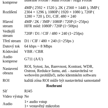
Baseline Profile / Main Profile / High Profile
komprese
4MP ( 2592 × 1520 ), 2K ( 2560 × 1440 ), 3MP (
Rozlišení
2304 × 1296 ), 1080P ( 1920 × 1080 ), 720P (
1280 × 720 ), D1, CIF, 480 × 240
Hlavní
4MP / 2K / 3MP / 1080P / 720P (1~25fps)
stream
HFR mód: 1080P / 720P (1~50fps)
Vedlejší
720P / D1 / CIF / 480 × 240 (1~25fps)
stream
Třetí stream
D1 / CIF / 480 × 240 (1~25fps )
Datový tok
64 kbps ~ 8 Mbps
Kódování
VBR / CBR
Audio
G711 (A/U)
komprese
ROI, Sytost, Jas, Barevnost, Kontrast, WDR,
Nastavení
Ostrost, Redukce šumu, atd. - nastavitelná ve
obrazu
webovém prohlížeči, nebo klientském softwaru
ROI
každá zóna ROI může být nastavitelná samostatně
Rozhraní
Síť
RJ45
Video výstup
Ne
1× audio vstup
Audio
1× vestavěný mikrofon