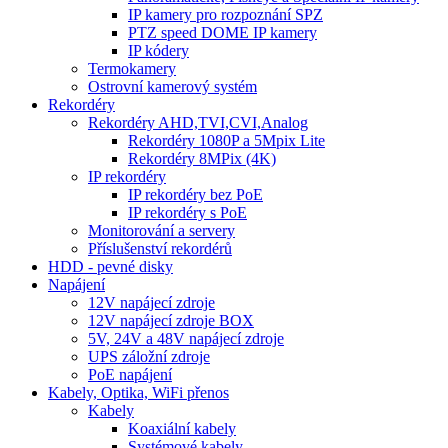
IP kamery pro rozpoznání SPZ
PTZ speed DOME IP kamery
IP kódery
Termokamery
Ostrovní kamerový systém
Rekordéry
Rekordéry AHD,TVI,CVI,Analog
Rekordéry 1080P a 5Mpix Lite
Rekordéry 8MPix (4K)
IP rekordéry
IP rekordéry bez PoE
IP rekordéry s PoE
Monitorování a servery
Příslušenství rekordérů
HDD - pevné disky
Napájení
12V napájecí zdroje
12V napájecí zdroje BOX
5V, 24V a 48V napájecí zdroje
UPS záložní zdroje
PoE napájení
Kabely, Optika, WiFi přenos
Kabely
Koaxiální kabely
Systémové kabely