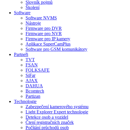
Slovník pojmů
Školení
Software
Software NVMS
Nástroje
Firmware pro DVR
Firmware pro NVR
Firmware pro IP kamery
Aplikace SuperCamPlus
Software pro GSM komunikátory
Partneři
TVT
FSAN
FOLKSAFE
SiFar
AJAX
DAHUA
Bcomtech
Partizan
Technologie
Zabezpečení kamerového systému
Light Explorer Expert technologie
Detekce osob a vozidel
Čtení registračních značek
Počítání průchodů osob