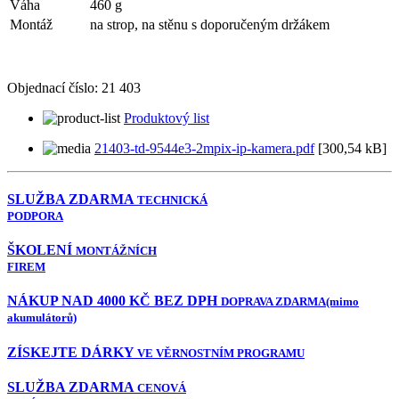
Váha
460 g
Montáž
na strop, na stěnu s doporučeným držákem
Objednací číslo:
21 403
Produktový list
21403-td-9544e3-2mpix-ip-kamera.pdf
[300,54 kB]
SLUŽBA ZDARMA
TECHNICKÁ
PODPORA
ŠKOLENÍ
MONTÁŽNÍCH
FIREM
NÁKUP NAD 4000 KČ BEZ DPH
DOPRAVA ZDARMA
(mimo
akumulátorů)
ZÍSKEJTE DÁRKY
VE VĚRNOSTNÍM PROGRAMU
SLUŽBA ZDARMA
CENOVÁ