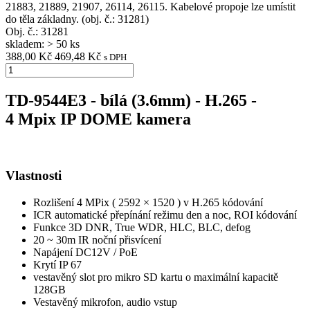
21883, 21889, 21907, 26114, 26115. Kabelové propoje lze umístit
do těla základny. (obj. č.: 31281)
Obj. č.:
31281
skladem: > 50 ks
388,00 Kč
469,48 Kč
s DPH
TD-9544E3 - bílá (3.6mm) - H.265 -
4 Mpix IP DOME kamera
Vlastnosti
Rozlišení 4 MPix ( 2592 × 1520 ) v H.265 kódování
ICR automatické přepínání režimu den a noc, ROI kódování
Funkce 3D DNR, True WDR, HLC, BLC, defog
20 ~ 30m IR noční přisvícení
Napájení DC12V / PoE
Krytí IP 67
vestavěný slot pro mikro SD kartu o maximální kapacitě
128GB
Vestavěný mikrofon, audio vstup