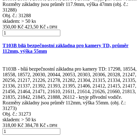
Rozměry základny jsou průměr 117.9mm, výška 47mm (obj. č.:
31288)
Obj. č.:
31288
skladem: > 50 ks
350,00 Kč
423,50 Kč
s DPH
T103B bílá bezpečnostní základna pro kamery TD, průměr
112mm, výška 55mm
T103B - bílá bezpečnostní základna pro kamery TD: 17298, 18554,
18558, 18572, 20030, 20044, 20053, 20303, 20306, 20328, 21247,
20256, 21217, 21226, 21278, 21282, 21304, 21315, 21334, 21335,
21336, 21337, 21392, 21393, 21395, 21406, 21412, 21415, 21417,
21456, 21464, 21471, 21610, 21611, 21614, 21626, 21660, 21813,
21835, 21842, 21845, 21888, 26112 - kryje přívodní vodiče.
Rozměry základny jsou průměr 112mm, výška 55mm. (obj. č.:
31273)
Obj. č.:
31273
skladem: > 50 ks
318,00 Kč
384,78 Kč
s DPH