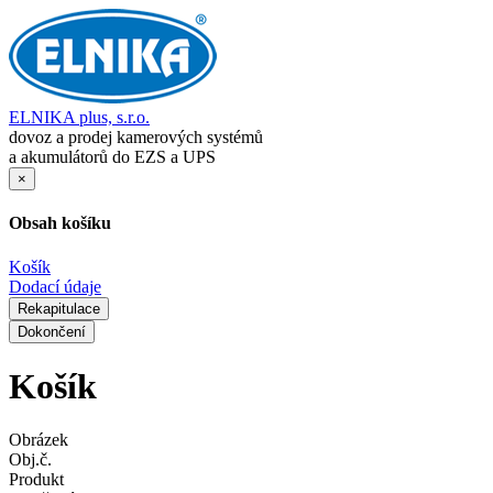
ELNIKA plus, s.r.o.
dovoz a prodej kamerových systémů
a akumulátorů do EZS a UPS
×
Obsah košíku
Košík
Dodací údaje
Rekapitulace
Dokončení
Košík
Obrázek
Obj.č.
Produkt