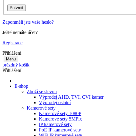
Zapomněli jste vaše heslo?
Ještě nemáte účet?
Registrace
Přihlášení
Menu
prázdný košík
Přihlášení
E-shop
Zboží se slevou
Výprodej AHD, TVI, CVI kamer
Výprodej ostatní
Kamerové sety
Kamerové sety 1080P
Kamerové sety 5MPix
IP kamerové sety
PoE IP kamerové sety
WiFi IP kamerové sety