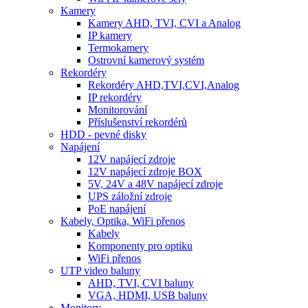
Kamery
Kamery AHD, TVI, CVI a Analog
IP kamery
Termokamery
Ostrovní kamerový systém
Rekordéry
Rekordéry AHD,TVI,CVI,Analog
IP rekordéry
Monitorování
Příslušenství rekordérů
HDD - pevné disky
Napájení
12V napájecí zdroje
12V napájecí zdroje BOX
5V, 24V a 48V napájecí zdroje
UPS záložní zdroje
PoE napájení
Kabely, Optika, WiFi přenos
Kabely
Komponenty pro optiku
WiFi přenos
UTP video baluny
AHD, TVI, CVI baluny
VGA, HDMI, USB baluny
Monitory