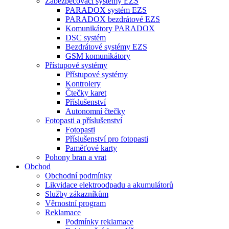
Zabezpečovací systémy EZS
PARADOX systém EZS
PARADOX bezdrátové EZS
Komunikátory PARADOX
DSC systém
Bezdrátové systémy EZS
GSM komunikátory
Přístupové systémy
Přístupové systémy
Kontrolery
Čtečky karet
Příslušenství
Autonomní čtečky
Fotopasti a příslušenství
Fotopasti
Příslušenství pro fotopasti
Paměťové karty
Pohony bran a vrat
Obchod
Obchodní podmínky
Likvidace elektroodpadu a akumulátorů
Služby zákazníkům
Věrnostní program
Reklamace
Podmínky reklamace