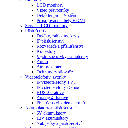
LCD monitory
Video převodníky
Dekóder pro TV stěnu
Propojovací kabely HDMI
Servisní LCD monitory
Příslušenství
Držáky, základny, kryty
IP příslušenství
Rozvaděče a příslušenství
Konektory
Výstražné prvky, samolepky
Audio
Atrapy kamer
Ochrany, zesilovače
Videotelefony, zvonky
IP videotelefony TVT
IP videotelefony Dahua
BUS 2 drátové
Analog 4 drátové
Příslušenství videotelefonů
Akumulátory a příslušenství
6V akumulátory
12V akumulátory
Nabíječky a příslušenství