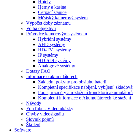
Hotely
Herny a kasina
Čerpací stanice
Městský kamerový systém
Výpočet doby záznamu
Volba objektivu
Průvodce kamerovým systémem
Hybridní systémy
AHD systémy
HD-TVI systémy
IP systémy
HD-SDI systémy
Analogové systémy
Dotazy FAQ
Informace o akumulátorech
Základní pokyny pro obsluhu baterií
Kompletní specifikace nabíjení, vybíjení, skladová
Popis, rozměry a rozložení konektorů akumulátorů
Kompletní informace o Akumulátorech ke stažení
Návody
YouTube - Video ukázky
Chyby videosignálu
Slovník pojmů
Školení
Software