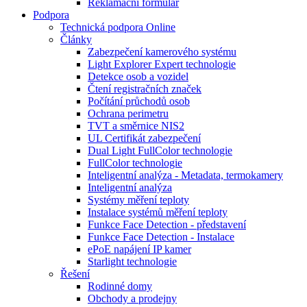
Reklamační formulář
Podpora
Technická podpora Online
Články
Zabezpečení kamerového systému
Light Explorer Expert technologie
Detekce osob a vozidel
Čtení registračních značek
Počítání průchodů osob
Ochrana perimetru
TVT a směrnice NIS2
UL Certifikát zabezpečení
Dual Light FullColor technologie
FullColor technologie
Inteligentní analýza - Metadata, termokamery
Inteligentní analýza
Systémy měření teploty
Instalace systémů měření teploty
Funkce Face Detection - představení
Funkce Face Detection - Instalace
ePoE napájení IP kamer
Starlight technologie
Řešení
Rodinné domy
Obchody a prodejny