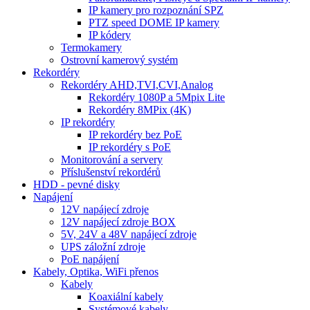
IP kamery pro rozpoznání SPZ
PTZ speed DOME IP kamery
IP kódery
Termokamery
Ostrovní kamerový systém
Rekordéry
Rekordéry AHD,TVI,CVI,Analog
Rekordéry 1080P a 5Mpix Lite
Rekordéry 8MPix (4K)
IP rekordéry
IP rekordéry bez PoE
IP rekordéry s PoE
Monitorování a servery
Příslušenství rekordérů
HDD - pevné disky
Napájení
12V napájecí zdroje
12V napájecí zdroje BOX
5V, 24V a 48V napájecí zdroje
UPS záložní zdroje
PoE napájení
Kabely, Optika, WiFi přenos
Kabely
Koaxiální kabely
Systémové kabely