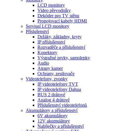
LCD monitory
Video převodníky
Dekóder pro TV stěnu
Propojovací kabely HDMI
Servisní LCD monitory
Příslušenství
Držáky, základny, kryty
IP příslušenství
Rozvaděče a příslušenství
Konektory
Výstražné prvky, samolepky
Audio
Atrapy kamer
Ochrany, zesilovače
Videotelefony, zvonky
IP videotelefony TVT
IP videotelefony Dahua
BUS 2 drátové
Analog 4 drátové
Příslušenství videotelefonů
Akumulátory a příslušenství
6V akumulátory
12V akumulátory
Nabíječky a příslušenství