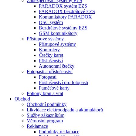
Zabezpečovací systémy EZS
PARADOX systém EZS
PARADOX bezdrátové EZS
Komunikátory PARADOX
DSC systém
Bezdrátové systémy EZS
GSM komunikátory
Přístupové systémy
Přístupové systémy
Kontrolery
Čtečky karet
Příslušenství
Autonomní čtečky
Fotopasti a příslušenství
Fotopasti
Příslušenství pro fotopasti
Paměťové karty
Pohony bran a vrat
Obchod
Obchodní podmínky
Likvidace elektroodpadu a akumulátorů
Služby zákazníkům
Věrnostní program
Reklamace
Podmínky reklamace