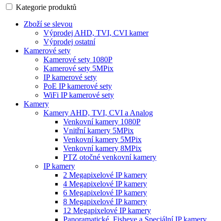
Kategorie produktů
Zboží se slevou
Výprodej AHD, TVI, CVI kamer
Výprodej ostatní
Kamerové sety
Kamerové sety 1080P
Kamerové sety 5MPix
IP kamerové sety
PoE IP kamerové sety
WiFi IP kamerové sety
Kamery
Kamery AHD, TVI, CVI a Analog
Venkovní kamery 1080P
Vnitřní kamery 5MPix
Venkovní kamery 5MPix
Venkovní kamery 8MPix
PTZ otočné venkovní kamery
IP kamery
2 Megapixelové IP kamery
4 Megapixelové IP kamery
6 Megapixelové IP kamery
8 Megapixelové IP kamery
12 Megapixelové IP kamery
Panoramatické, Fisheye a Speciální IP kamery