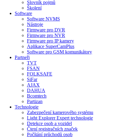
Slovník pojmů
Školení
Software
Software NVMS
Nástroje
Firmware pro DVR
Firmware pro NVR
Firmware pro IP kamery
Aplikace SuperCamPlus
Software pro GSM komunikátory
Partneři
TVT
FSAN
FOLKSAFE
SiFar
AJAX
DAHUA
Bcomtech
Partizan
Technologie
Zabezpečení kamerového systému
Light Explorer Expert technologie
Detekce osob a vozidel
Čtení registračních značek
Počítání průchodů osob