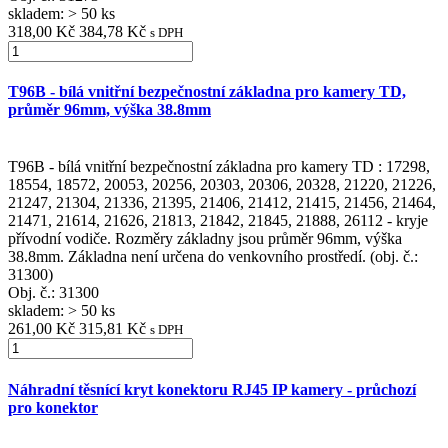
skladem: > 50 ks
318,00 Kč
384,78 Kč
s DPH
T96B - bílá vnitřní bezpečnostní základna pro kamery TD,
průměr 96mm, výška 38.8mm
T96B - bílá vnitřní bezpečnostní základna pro kamery TD : 17298,
18554, 18572, 20053, 20256, 20303, 20306, 20328, 21220, 21226,
21247, 21304, 21336, 21395, 21406, 21412, 21415, 21456, 21464,
21471, 21614, 21626, 21813, 21842, 21845, 21888, 26112 - kryje
přívodní vodiče. Rozměry základny jsou průměr 96mm, výška
38.8mm. Základna není určena do venkovního prostředí. (obj. č.:
31300)
Obj. č.:
31300
skladem: > 50 ks
261,00 Kč
315,81 Kč
s DPH
Náhradní těsnící kryt konektoru RJ45 IP kamery - průchozí
pro konektor