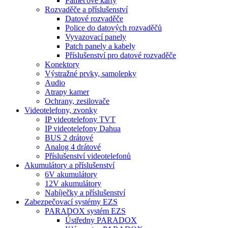
Paměťové karty
Rozvaděče a příslušenství
Datové rozvaděče
Police do datových rozvaděčů
Vyvazovací panely
Patch panely a kabely
Příslušenství pro datové rozvaděče
Konektory
Výstražné prvky, samolepky
Audio
Atrapy kamer
Ochrany, zesilovače
Videotelefony, zvonky
IP videotelefony TVT
IP videotelefony Dahua
BUS 2 drátové
Analog 4 drátové
Příslušenství videotelefonů
Akumulátory a příslušenství
6V akumulátory
12V akumulátory
Nabíječky a příslušenství
Zabezpečovací systémy EZS
PARADOX systém EZS
Ústředny PARADOX