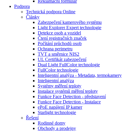
Reklamační formulář
Podpora
Technická podpora Online
Články
Zabezpečení kamerového systému
Light Explorer Expert technologie
Detekce osob a vozidel
Čtení registračních značek
Počítání průchodů osob
Ochrana perimetru
TVT a směrnice NIS2
UL Certifikát zabezpečení
Dual Light FullColor technologie
FullColor technologie
Inteligentní analýza - Metadata, termokamery
Inteligentní analýza
Systémy měření teploty
Instalace systémů měření teploty
Funkce Face Detection - představení
Funkce Face Detection - Instalace
ePoE napájení IP kamer
Starlight technologie
Řešení
Rodinné domy
Obchody a prodejny