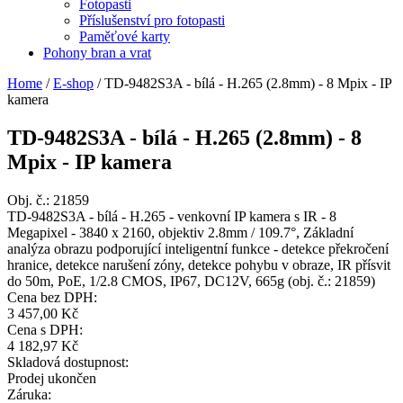
Fotopasti
Příslušenství pro fotopasti
Paměťové karty
Pohony bran a vrat
Home
/
E-shop
/
TD-9482S3A - bílá - H.265 (2.8mm) - 8 Mpix - IP
kamera
TD-9482S3A - bílá - H.265 (2.8mm) - 8
Mpix - IP kamera
Obj. č.:
21859
TD-9482S3A - bílá - H.265 - venkovní IP kamera s IR - 8
Megapixel - 3840 x 2160, objektiv 2.8mm / 109.7°, Základní
analýza obrazu podporující inteligentní funkce - detekce překročení
hranice, detekce narušení zóny, detekce pohybu v obraze, IR přísvit
do 50m, PoE, 1/2.8 CMOS, IP67, DC12V, 665g (obj. č.: 21859)
Cena bez DPH:
3 457,00 Kč
Cena s DPH:
4 182,97 Kč
Skladová dostupnost:
Prodej ukončen
Záruka: