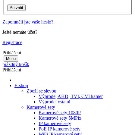
Zapomněli jste vaše heslo?
Ještě nemáte účet?
Registrace
Přihlášení
Menu
prázdný košík
Přihlášení
E-shop
Zboží se slevou
Výprodej AHD, TVI, CVI kamer
Výprodej ostatní
Kamerové sety
Kamerové sety 1080P
Kamerové sety 5MPix
IP kamerové sety
PoE IP kamerové sety
WiFi IP kamerové sety