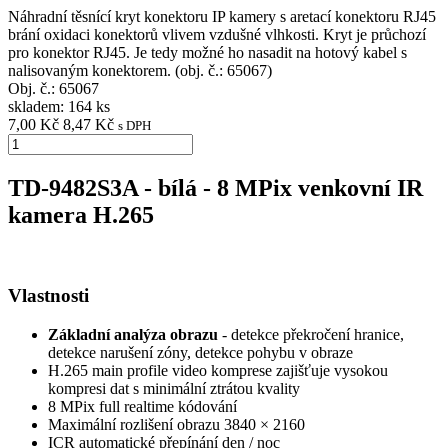
Náhradní těsnící kryt konektoru IP kamery s aretací konektoru RJ45
brání oxidaci konektorů vlivem vzdušné vlhkosti. Kryt je průchozí
pro konektor RJ45. Je tedy možné ho nasadit na hotový kabel s
nalisovaným konektorem. (obj. č.: 65067)
Obj. č.:
65067
skladem: 164 ks
7,00 Kč
8,47 Kč
s DPH
TD-9482S3A - bílá - 8 MPix venkovní IR
kamera H.265
Vlastnosti
Základní analýza obrazu
- detekce překročení hranice,
detekce narušení zóny, detekce pohybu v obraze
H.265 main profile video komprese zajišťuje vysokou
kompresi dat s minimální ztrátou kvality
8 MPix full realtime kódování
Maximální rozlišení obrazu 3840 × 2160
ICR automatické přepínání den / noc