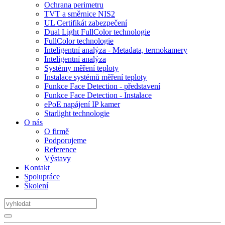
Ochrana perimetru
TVT a směrnice NIS2
UL Certifikát zabezpečení
Dual Light FullColor technologie
FullColor technologie
Inteligentní analýza - Metadata, termokamery
Inteligentní analýza
Systémy měření teploty
Instalace systémů měření teploty
Funkce Face Detection - představení
Funkce Face Detection - Instalace
ePoE napájení IP kamer
Starlight technologie
O nás
O firmě
Podporujeme
Reference
Výstavy
Kontakt
Spolupráce
Školení