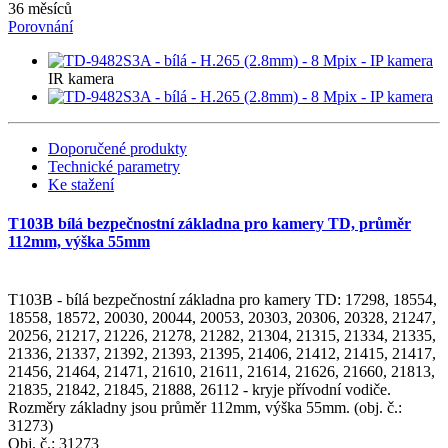
36 měsíců
Porovnání
IR kamera
Doporučené produkty
Technické parametry
Ke stažení
T103B bílá bezpečnostní základna pro kamery TD, průměr
112mm, výška 55mm
T103B - bílá bezpečnostní základna pro kamery TD: 17298, 18554,
18558, 18572, 20030, 20044, 20053, 20303, 20306, 20328, 21247,
20256, 21217, 21226, 21278, 21282, 21304, 21315, 21334, 21335,
21336, 21337, 21392, 21393, 21395, 21406, 21412, 21415, 21417,
21456, 21464, 21471, 21610, 21611, 21614, 21626, 21660, 21813,
21835, 21842, 21845, 21888, 26112 - kryje přívodní vodiče.
Rozměry základny jsou průměr 112mm, výška 55mm. (obj. č.:
31273)
Obj. č.:
31273