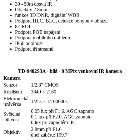
30 - 50m dosvit IR
Objektiv 2.8mm
funkce 3D DNR, digitální WDR
Podpora HLC, BLC, detekce pohybu v obraze
8× ROI
Podpora POE napájení
Podpora mobilního dohledu
IP66 odolnost
Podpora tří streamů
TD-9482S3A - bílá - 8 MPix venkovní IR kamera
Kamera
Senzor
1/2.8" CMOS
Rozlišení
3840 × 2160
Elektronická
1/25s ~ 1/100000s
uzávěrka
0.05 lux při F1.6, AGC zapnuto
Světelná
0.1 lux při F2.0, AGC zapnuto
citlivost
0 lux při zapnutém IR
2.8mm při F1.6
Objektiv
úhel záběru: 109.7°