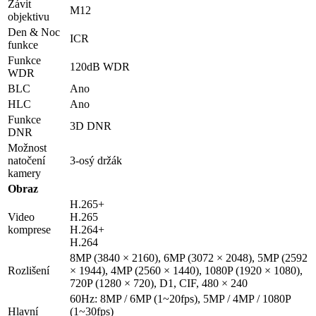
Závit
M12
objektivu
Den & Noc
ICR
funkce
Funkce
120dB WDR
WDR
BLC
Ano
HLC
Ano
Funkce
3D DNR
DNR
Možnost
natočení
3-osý držák
kamery
Obraz
H.265+
Video
H.265
komprese
H.264+
H.264
8MP (3840 × 2160), 6MP (3072 × 2048), 5MP (2592
Rozlišení
× 1944), 4MP (2560 × 1440), 1080P (1920 × 1080),
720P (1280 × 720), D1, CIF, 480 × 240
60Hz: 8MP / 6MP (1~20fps), 5MP / 4MP / 1080P
Hlavní
(1~30fps)