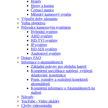
Hotely
Herny a kasina
Čerpací stanice
Městský kamerový systém
Výpočet doby záznamu
Volba objektivu
Průvodce kamerovým systémem
Hybridní systémy
AHD systémy
HD-TVI systémy
IP systémy
HD-SDI systémy
Analogové systémy
Dotazy FAQ
Informace o akumulátorech
Základní pokyny pro obsluhu baterií
Kompletní specifikace nabíjení, vybíjení,
skladování, konstrukce
Popis, rozměry a rozložení konektorů
akumulátorů
Kompletní informace o Akumulátorech ke
stažení
Návody
YouTube - Video ukázky
Chyby videosignálu