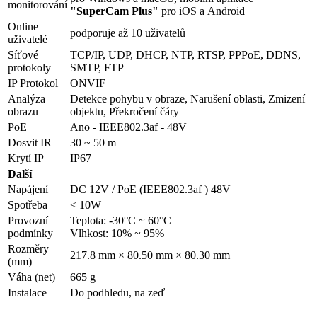
monitorování
"SuperCam Plus"
pro iOS a Android
Online
podporuje až 10 uživatelů
uživatelé
Síťové
TCP/IP, UDP, DHCP, NTP, RTSP, PPPoE, DDNS,
protokoly
SMTP, FTP
IP Protokol
ONVIF
Analýza
Detekce pohybu v obraze, Narušení oblasti, Zmizení
obrazu
objektu, Překročení čáry
PoE
Ano - IEEE802.3af - 48V
Dosvit IR
30 ~ 50 m
Krytí IP
IP67
Další
Napájení
DC 12V / PoE (IEEE802.3af ) 48V
Spotřeba
< 10W
Provozní
Teplota: -30°C ~ 60°C
podmínky
Vlhkost: 10% ~ 95%
Rozměry
217.8 mm × 80.50 mm × 80.30 mm
(mm)
Váha (net)
665 g
Instalace
Do podhledu, na zeď