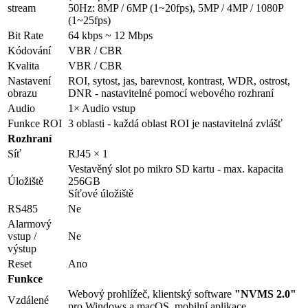
stream
50Hz: 8MP / 6MP (1~20fps), 5MP / 4MP / 1080P
(1~25fps)
Bit Rate
64 kbps ~ 12 Mbps
Kódování
VBR / CBR
Kvalita
VBR / CBR
Nastavení
ROI, sytost, jas, barevnost, kontrast, WDR, ostrost,
obrazu
DNR - nastavitelné pomocí webového rozhraní
Audio
1× Audio vstup
Funkce ROI
3 oblasti - každá oblast ROI je nastavitelná zvlášť
Rozhraní
Síť
RJ45 × 1
Vestavěný slot po mikro SD kartu - max. kapacita
Úložiště
256GB
Síťové úložiště
RS485
Ne
Alarmový
vstup /
Ne
výstup
Reset
Ano
Funkce
Webový prohlížeč, klientský software
"NVMS 2.0"
Vzdálené
pro Windows a macOS, mobilní aplikace