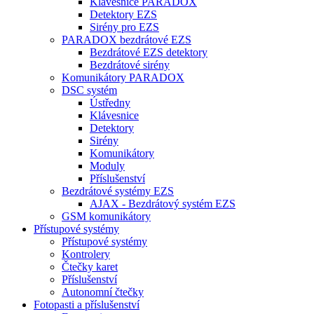
Klávesnice PARADOX
Detektory EZS
Sirény pro EZS
PARADOX bezdrátové EZS
Bezdrátové EZS detektory
Bezdrátové sirény
Komunikátory PARADOX
DSC systém
Ústředny
Klávesnice
Detektory
Sirény
Komunikátory
Moduly
Příslušenství
Bezdrátové systémy EZS
AJAX - Bezdrátový systém EZS
GSM komunikátory
Přístupové systémy
Přístupové systémy
Kontrolery
Čtečky karet
Příslušenství
Autonomní čtečky
Fotopasti a příslušenství