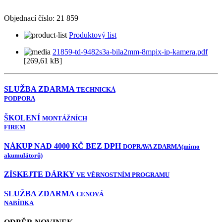
Objednací číslo:
21 859
Produktový list
21859-td-9482s3a-bila2mm-8mpix-ip-kamera.pdf
[269,61 kB]
SLUŽBA ZDARMA
TECHNICKÁ
PODPORA
ŠKOLENÍ
MONTÁŽNÍCH
FIREM
NÁKUP NAD 4000 KČ BEZ DPH
DOPRAVA ZDARMA
(mimo
akumulátorů)
ZÍSKEJTE DÁRKY
VE VĚRNOSTNÍM PROGRAMU
SLUŽBA ZDARMA
CENOVÁ
NABÍDKA