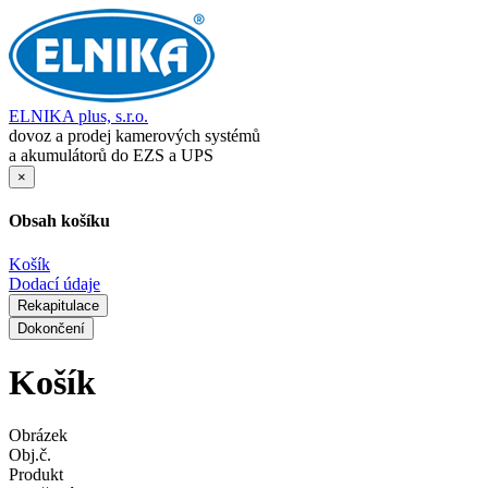
ELNIKA plus, s.r.o.
dovoz a prodej kamerových systémů
a akumulátorů do EZS a UPS
×
Obsah košíku
Košík
Dodací údaje
Rekapitulace
Dokončení
Košík
Obrázek
Obj.č.
Produkt