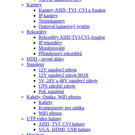
Kamery
Kamery AHD, TVI, CVI a Analog
IP kamery
Termokamery
Ostrovní kamerový systém
Rekordéry
Rekordéry AHD,TVI,CVI,Analog
IP rekordéry
Monitorování
Příslušenství rekordérů
HDD - pevné disky
Napájení
12V napájecí zdroje
12V napájecí zdroje BOX
5V, 24V a 48V napájecí zdroje
UPS záložní zdroje
PoE napájení
Kabely, Optika, WiFi přenos
Kabely
Komponenty pro optiku
WiFi přenos
UTP video baluny
AHD, TVI, CVI baluny
VGA, HDMI, USB baluny
Monitory