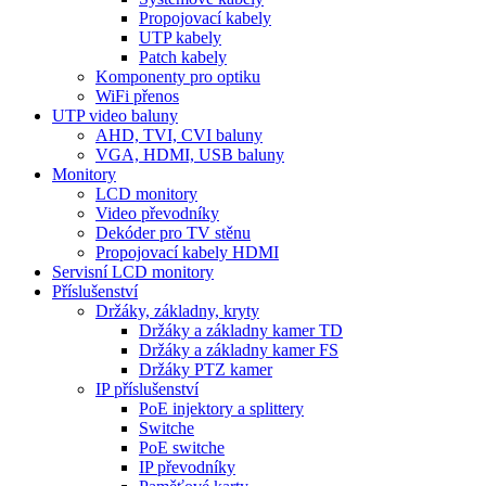
Propojovací kabely
UTP kabely
Patch kabely
Komponenty pro optiku
WiFi přenos
UTP video baluny
AHD, TVI, CVI baluny
VGA, HDMI, USB baluny
Monitory
LCD monitory
Video převodníky
Dekóder pro TV stěnu
Propojovací kabely HDMI
Servisní LCD monitory
Příslušenství
Držáky, základny, kryty
Držáky a základny kamer TD
Držáky a základny kamer FS
Držáky PTZ kamer
IP příslušenství
PoE injektory a splittery
Switche
PoE switche
IP převodníky