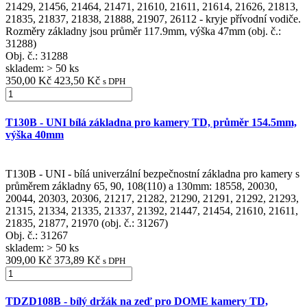
21429, 21456, 21464, 21471, 21610, 21611, 21614, 21626, 21813,
21835, 21837, 21838, 21888, 21907, 26112 - kryje přívodní vodiče.
Rozměry základny jsou průměr 117.9mm, výška 47mm (obj. č.:
31288)
Obj. č.:
31288
skladem: > 50 ks
350,00 Kč
423,50 Kč
s DPH
T130B - UNI bílá základna pro kamery TD, průměr 154.5mm,
výška 40mm
T130B - UNI - bílá univerzální bezpečnostní základna pro kamery s
průměrem základny 65, 90, 108(110) a 130mm: 18558, 20030,
20044, 20303, 20306, 21217, 21282, 21290, 21291, 21292, 21293,
21315, 21334, 21335, 21337, 21392, 21447, 21454, 21610, 21611,
21835, 21877, 21970 (obj. č.: 31267)
Obj. č.:
31267
skladem: > 50 ks
309,00 Kč
373,89 Kč
s DPH
TDZD108B - bílý držák na zeď pro DOME kamery TD,