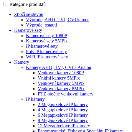
Kategorie produktů
Zboží se slevou
Výprodej AHD, TVI, CVI kamer
Výprodej ostatní
Kamerové sety
Kamerové sety 1080P
Kamerové sety 5MPix
IP kamerové sety
PoE IP kamerové sety
WiFi IP kamerové sety
Kamery
Kamery AHD, TVI, CVI a Analog
Venkovní kamery 1080P
Vnitřní kamery 5MPix
Venkovní kamery 5MPix
Venkovní kamery 8MPix
PTZ otočné venkovní kamery
IP kamery
2 Megapixelové IP kamery
4 Megapixelové IP kamery
6 Megapixelové IP kamery
8 Megapixelové IP kamery
12 Megapixelové IP kamery
Panoramatické, Fisheye a Speciální IP kamery