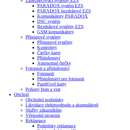
Zabezpečovací systémy EZS
PARADOX systém EZS
PARADOX bezdrátové EZS
Komunikátory PARADOX
DSC systém
Bezdrátové systémy EZS
GSM komunikátory
Přístupové systémy
Přístupové systémy
Kontrolery
Čtečky karet
Příslušenství
Autonomní čtečky
Fotopasti a příslušenství
Fotopasti
Příslušenství pro fotopasti
Paměťové karty
Pohony bran a vrat
Obchod
Obchodní podmínky
Likvidace elektroodpadu a akumulátorů
Služby zákazníkům
Věrnostní program
Reklamace
Podmínky reklamace