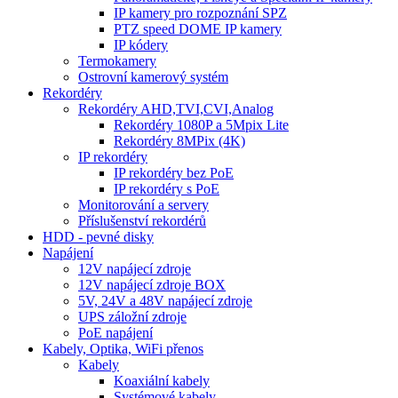
IP kamery pro rozpoznání SPZ
PTZ speed DOME IP kamery
IP kódery
Termokamery
Ostrovní kamerový systém
Rekordéry
Rekordéry AHD,TVI,CVI,Analog
Rekordéry 1080P a 5Mpix Lite
Rekordéry 8MPix (4K)
IP rekordéry
IP rekordéry bez PoE
IP rekordéry s PoE
Monitorování a servery
Příslušenství rekordérů
HDD - pevné disky
Napájení
12V napájecí zdroje
12V napájecí zdroje BOX
5V, 24V a 48V napájecí zdroje
UPS záložní zdroje
PoE napájení
Kabely, Optika, WiFi přenos
Kabely
Koaxiální kabely
Systémové kabely