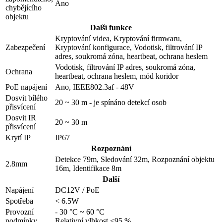
Ano
chybějícího
objektu
Další funkce
Kryptování videa, Kryptování firmwaru,
Zabezpečení
Kryptování konfigurace, Vodotisk, filtrování IP
adres, soukromá zóna, heartbeat, ochrana heslem
Vodotisk, filtrování IP adres, soukromá zóna,
Ochrana
heartbeat, ochrana heslem, mód koridor
PoE napájení
Ano, IEEE802.3af - 48V
Dosvit bílého
20 ~ 30 m - je spínáno detekcí osob
přisvícení
Dosvit IR
20 ~ 30 m
přisvícení
Krytí IP
IP67
Rozpoznání
Detekce 79m, Sledování 32m, Rozpoznání objektu
2.8mm
16m, Identifikace 8m
Další
Napájení
DC12V / PoE
Spotřeba
< 6.5W
Provozní
- 30 °C ~ 60 °C
podmínky
Relativní vlhkost <95 %