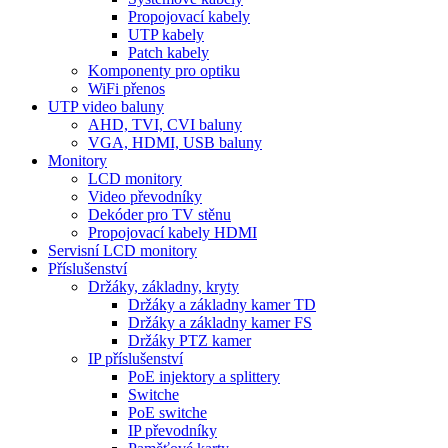
Propojovací kabely
UTP kabely
Patch kabely
Komponenty pro optiku
WiFi přenos
UTP video baluny
AHD, TVI, CVI baluny
VGA, HDMI, USB baluny
Monitory
LCD monitory
Video převodníky
Dekóder pro TV stěnu
Propojovací kabely HDMI
Servisní LCD monitory
Příslušenství
Držáky, základny, kryty
Držáky a základny kamer TD
Držáky a základny kamer FS
Držáky PTZ kamer
IP příslušenství
PoE injektory a splittery
Switche
PoE switche
IP převodníky