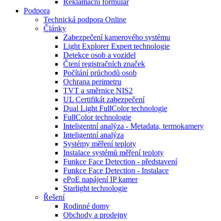
Reklamační formulář
Podpora
Technická podpora Online
Články
Zabezpečení kamerového systému
Light Explorer Expert technologie
Detekce osob a vozidel
Čtení registračních značek
Počítání průchodů osob
Ochrana perimetru
TVT a směrnice NIS2
UL Certifikát zabezpečení
Dual Light FullColor technologie
FullColor technologie
Inteligentní analýza - Metadata, termokamery
Inteligentní analýza
Systémy měření teploty
Instalace systémů měření teploty
Funkce Face Detection - představení
Funkce Face Detection - Instalace
ePoE napájení IP kamer
Starlight technologie
Řešení
Rodinné domy
Obchody a prodejny