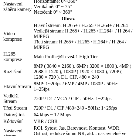
Horizontálně: 0°~360°
Nastavení
Vertikálně: 0° ~ 75°
záběru kamery
Natočení: 0° ~ 360°
Obraz
Hlavní stream: H.265+ / H.265 / H.264+ / H.264
Vedlejší stream: H.265+ / H.265 / H.264+ / H.264 /
Video
MJPEG
komprese
Třetí stream: H.265+ / H.265 / H.264+ / H.264 /
MJPEG
H.265
Main Profile@Leve4.1 High Tier
komprese
8MP ( 3840 × 2160 ), 6MP ( 3200 × 1800 ), 4MP (
Rozlišení
2688 × 1520 ), 1080P ( 1920 × 1080 ), 720P (
1280 × 720 ), D1, CIF, 480 × 240
8MP: 1~20fps / 6MP / 4MP / 1080P - 50Hz:
Hlavní Stream
1~25fps
Vedlejší
720P / D1 / VGA / CIF - 50Hz: 1~25fps
Stream
Třetí Stream
720P / D1 / CIF /480×240 - 50Hz: 1~25fps
Datový tok
64 kbps ~ 12 Mbps
Kódování
VBR / CBR
ROI, Sytost, Jas, Barevnost, Kontrast, WDR,
Nastavení
Ostrost, redukce šumu NR, atd. - nastavitelné ve