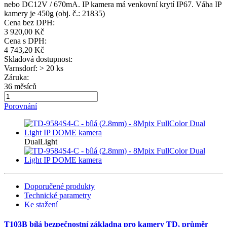
nebo DC12V / 670mA. IP kamera má venkovní krytí IP67. Váha IP
kamery je 450g (obj. č.: 21835)
Cena bez DPH:
3 920,00 Kč
Cena s DPH:
4 743,20 Kč
Skladová dostupnost:
Varnsdorf: > 20 ks
Záruka:
36 měsíců
Porovnání
DualLight
Doporučené produkty
Technické parametry
Ke stažení
T103B bílá bezpečnostní základna pro kamery TD, průměr