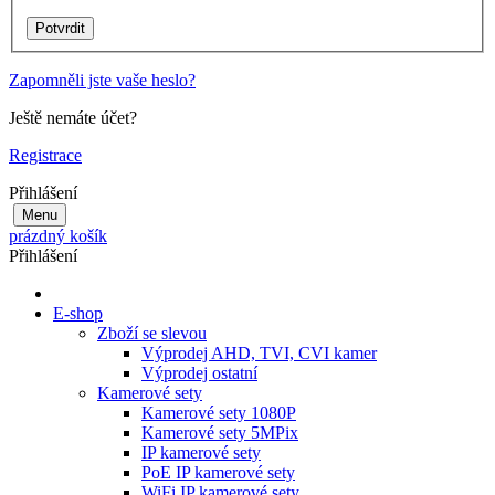
Zapomněli jste vaše heslo?
Ještě nemáte účet?
Registrace
Přihlášení
Menu
prázdný košík
Přihlášení
E-shop
Zboží se slevou
Výprodej AHD, TVI, CVI kamer
Výprodej ostatní
Kamerové sety
Kamerové sety 1080P
Kamerové sety 5MPix
IP kamerové sety
PoE IP kamerové sety
WiFi IP kamerové sety