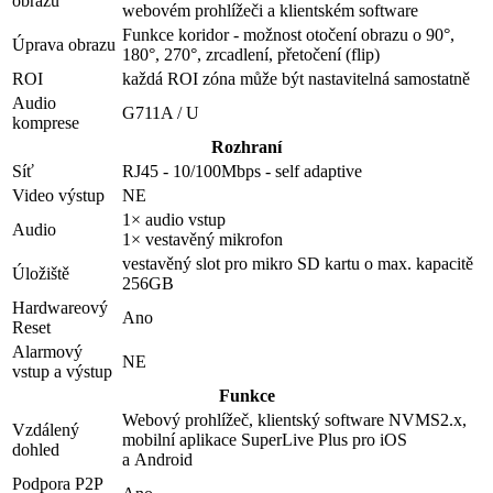
obrazu
webovém prohlížeči a klientském software
Funkce koridor - možnost otočení obrazu o 90°,
Úprava obrazu
180°, 270°, zrcadlení, přetočení (flip)
ROI
každá ROI zóna může být nastavitelná samostatně
Audio
G711A / U
komprese
Rozhraní
Síť
RJ45 - 10/100Mbps - self adaptive
Video výstup
NE
1× audio vstup
Audio
1× vestavěný mikrofon
vestavěný slot pro mikro SD kartu o max. kapacitě
Úložiště
256GB
Hardwareový
Ano
Reset
Alarmový
NE
vstup a výstup
Funkce
Webový prohlížeč, klientský software NVMS2.x,
Vzdálený
mobilní aplikace SuperLive Plus pro iOS
dohled
a Android
Podpora P2P