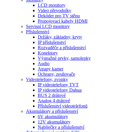
LCD monitory
Video převodníky
Dekóder pro TV stěnu
Propojovací kabely HDMI
Servisní LCD monitory
Příslušenství
Držáky, základny, kryty
IP příslušenství
Rozvaděče a příslušenství
Konektory
Výstražné prvky, samolepky
Audio
Atrapy kamer
Ochrany, zesilovače
Videotelefony, zvonky
IP videotelefony TVT
IP videotelefony Dahua
BUS 2 drátové
Analog 4 drátové
Příslušenství videotelefonů
Akumulátory a příslušenství
6V akumulátory
12V akumulátory
Nabíječky a příslušenství