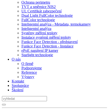
Ochrana perimetru
TVT a směrnice NIS2
UL Certifikát zabezpečení
Dual Light FullColor technologie
FullColor technologie
Inteligentní analýza - Metadata, termokamery
Inteligentní analýza
Systémy měření teploty
Instalace systémů měření teploty
Funkce Face Detection - představení
Funkce Face Detection - Instalace
ePoE napájení IP kamer
Starlight technologie
O nás
O firmě
Podporujeme
Reference
Výstavy
Kontakt
Spolupráce
Školení