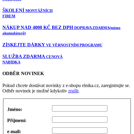
ŠKOLENÍ
MONTÁŽNÍCH
FIREM
NÁKUP NAD 4000 KČ BEZ DPH
DOPRAVA ZDARMA
(mimo
akumulátorů)
ZÍSKEJTE DÁRKY
VE VĚRNOSTNÍM PROGRAMU
SLUŽBA ZDARMA
CENOVÁ
NABÍDKA
ODBĚR NOVINEK
Pokud chcete dostávat novinky z e-shopu elnika.cz, zaregistrujte se.
Odběr novinek je možné kdykoliv
zrušit
.
Jméno:
Příjmení:
e-mail: