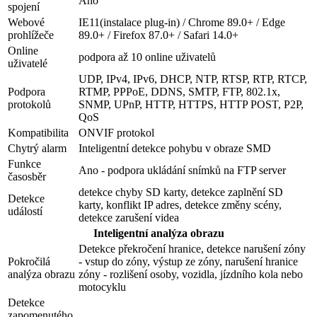
Ano
spojení
Webové
IE11(instalace plug-in) / Chrome 89.0+ / Edge
prohlížeče
89.0+ / Firefox 87.0+ / Safari 14.0+
Online
podpora až 10 online uživatelů
uživatelé
UDP, IPv4, IPv6, DHCP, NTP, RTSP, RTP, RTCP,
Podpora
RTMP, PPPoE, DDNS, SMTP, FTP, 802.1x,
protokolů
SNMP, UPnP, HTTP, HTTPS, HTTP POST, P2P,
QoS
Kompatibilita
ONVIF protokol
Chytrý alarm
Inteligentní detekce pohybu v obraze SMD
Funkce
Ano - podpora ukládání snímků na FTP server
časosběr
detekce chyby SD karty, detekce zaplnění SD
Detekce
karty, konflikt IP adres, detekce změny scény,
událostí
detekce zarušení videa
Inteligentní analýza obrazu
Detekce překročení hranice, detekce narušení zóny
Pokročilá
- vstup do zóny, výstup ze zóny, narušení hranice
analýza obrazu
zóny - rozlišení osoby, vozidla, jízdního kola nebo
motocyklu
Detekce
zapomenutého,