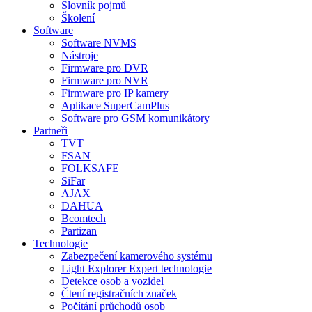
Slovník pojmů
Školení
Software
Software NVMS
Nástroje
Firmware pro DVR
Firmware pro NVR
Firmware pro IP kamery
Aplikace SuperCamPlus
Software pro GSM komunikátory
Partneři
TVT
FSAN
FOLKSAFE
SiFar
AJAX
DAHUA
Bcomtech
Partizan
Technologie
Zabezpečení kamerového systému
Light Explorer Expert technologie
Detekce osob a vozidel
Čtení registračních značek
Počítání průchodů osob