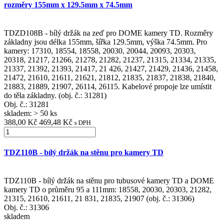
rozměry 155mm x 129.5mm x 74.5mm
TDZD108B - bílý držák na zeď pro DOME kamery TD. Rozměry
základny jsou délka 155mm, šířka 129.5mm, výška 74.5mm. Pro
kamery: 17310, 18554, 18558, 20030, 20044, 20093, 20303,
20318, 21217, 21266, 21278, 21282, 21237, 21315, 21334, 21335,
21337, 21392, 21393, 21417, 21 426, 21427, 21429, 21436, 21458,
21472, 21610, 21611, 21621, 21812, 21835, 21837, 21838, 21840,
21883, 21889, 21907, 26114, 26115. Kabelové propoje lze umístit
do těla základny. (obj. č.: 31281)
Obj. č.:
31281
skladem: > 50 ks
388,00 Kč
469,48 Kč
s DPH
TDZ110B - bílý držák na stěnu pro kamery TD
TDZ110B - bílý držák na stěnu pro tubusové kamery TD a DOME
kamery TD o průměru 95 a 111mm: 18558, 20030, 20303, 21282,
21315, 21610, 21611, 21 831, 21835, 21907 (obj. č.: 31306)
Obj. č.:
31306
skladem