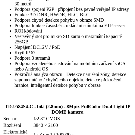
30 metrů
Podpora spojení P2P - připojení bez pevné veřejné IP adresy
Funkce 3D DNR, HWDR, HLC, BLC
Podpora chytré detekce pohybu v obraze SMD
Podpora funkce časosběr - ukládání snímků na FTP server
ROI kódování
Vestavěný slot pro mikro SD kartu o maximální kapacitě
256GB
Napájení DC12V / PoE
Krytí IP 67
Podpora 3 streamů
Podpora vzdáleného sledování na mobilním zařízení s iOS
nebo Android OS
Pokročilá analýza obrazu - Detekce narušení zóny, detekce
zapomenutého / chybějícího objektu, detekce překročení
hranice, inteligentní detekce pohybu v obraze
TD-9584S4-C - bílá (2.8mm) - 8Mpix FullColor Dual Light IP
DOME kamera
Sensor
1⁄2.8" CMOS
Rozlišení
3840 × 2160
Elektronická
1 / 3 s ~ 1 / 100000 s