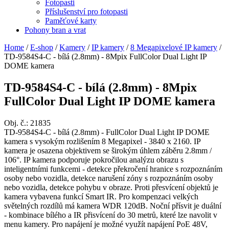
Fotopasti
Příslušenství pro fotopasti
Paměťové karty
Pohony bran a vrat
Home
/
E-shop
/
Kamery
/
IP kamery
/
8 Megapixelové IP kamery
/
TD-9584S4-C - bílá (2.8mm) - 8Mpix FullColor Dual Light IP
DOME kamera
TD-9584S4-C - bílá (2.8mm) - 8Mpix
FullColor Dual Light IP DOME kamera
Obj. č.:
21835
TD-9584S4-C - bílá (2.8mm) - FullColor Dual Light IP DOME
kamera s vysokým rozlišením 8 Megapixel - 3840 x 2160. IP
kamera je osazena objektivem se širokým úhlem záběru 2.8mm /
106°. IP kamera podporuje pokročilou analýzu obrazu s
inteligentními funkcemi - detekce překročení hranice s rozpoznáním
osoby nebo vozidla, detekce narušení zóny s rozpoznáním osoby
nebo vozidla, detekce pohybu v obraze. Proti přesvícení objektů je
kamera vybavena funkcí Smart IR. Pro kompenzaci velkých
světelných rozdílů má kamera WDR 120dB. Noční přísvit je duální
- kombinace bílého a IR přisvícení do 30 metrů, které lze navolit v
menu kamery. Pro napájení je možné využít napájení PoE 48V,