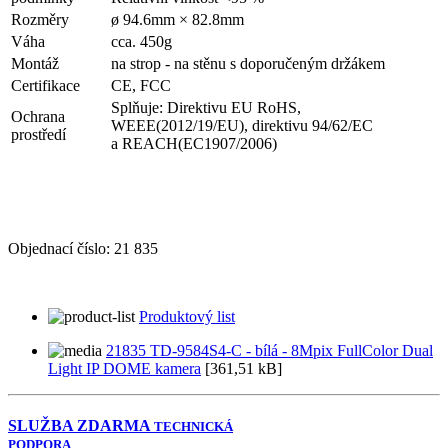
Rozměry
ø 94.6mm × 82.8mm
Váha
cca. 450g
Montáž
na strop - na stěnu s doporučeným držákem
Certifikace
CE, FCC
Splňuje: Direktivu EU RoHS,
Ochrana
WEEE(2012/19/EU), direktivu 94/62/EC
prostředí
a REACH(EC1907/2006)
Objednací číslo:
21 835
Produktový list
21835 TD-9584S4-C - bílá - 8Mpix FullColor Dual
Light IP DOME kamera
[361,51 kB]
SLUŽBA ZDARMA
TECHNICKÁ
PODPORA