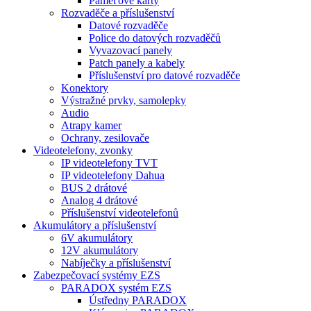
Paměťové karty
Rozvaděče a příslušenství
Datové rozvaděče
Police do datových rozvaděčů
Vyvazovací panely
Patch panely a kabely
Příslušenství pro datové rozvaděče
Konektory
Výstražné prvky, samolepky
Audio
Atrapy kamer
Ochrany, zesilovače
Videotelefony, zvonky
IP videotelefony TVT
IP videotelefony Dahua
BUS 2 drátové
Analog 4 drátové
Příslušenství videotelefonů
Akumulátory a příslušenství
6V akumulátory
12V akumulátory
Nabíječky a příslušenství
Zabezpečovací systémy EZS
PARADOX systém EZS
Ústředny PARADOX