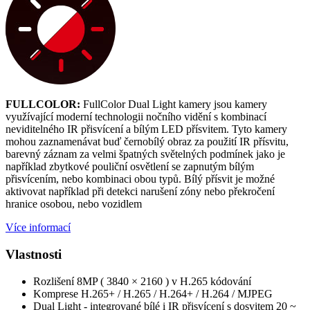
FULLCOLOR:
FullColor Dual Light kamery jsou kamery
využívající moderní technologii nočního vidění s kombinací
neviditelného IR přisvícení a bílým LED přísvitem. Tyto kamery
mohou zaznamenávat buď černobílý obraz za použití IR přísvitu,
barevný záznam za velmi špatných světelných podmínek jako je
například zbytkové pouliční osvětlení se zapnutým bílým
přisvícením, nebo kombinaci obou typů. Bílý přísvit je možné
aktivovat například při detekci narušení zóny nebo překročení
hranice osobou, nebo vozidlem
Více informací
Vlastnosti
Rozlišení 8MP ( 3840 × 2160 ) v H.265 kódování
Komprese H.265+ / H.265 / H.264+ / H.264 / MJPEG
Dual Light - integrované bílé i IR přisvícení s dosvitem 20 ~