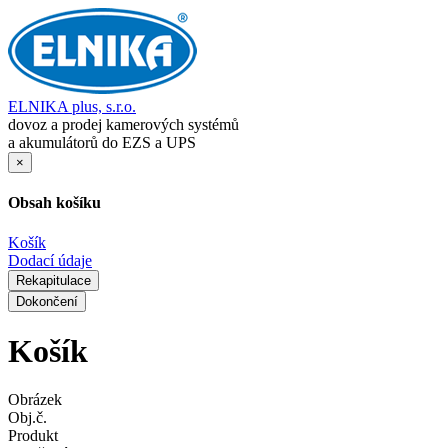
ELNIKA plus, s.r.o.
dovoz a prodej kamerových systémů
a akumulátorů do EZS a UPS
×
Obsah košíku
Košík
Dodací údaje
Rekapitulace
Dokončení
Košík
Obrázek
Obj.č.
Produkt