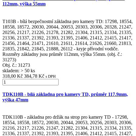
112mm, výška 55mm
T103B - bílá bezpečnostní základna pro kamery TD: 17298, 18554,
18558, 18572, 20030, 20044, 20053, 20303, 20306, 20328, 21247,
20256, 21217, 21226, 21278, 21282, 21304, 21315, 21334, 21335,
21336, 21337, 21392, 21393, 21395, 21406, 21412, 21415, 21417,
21456, 21464, 21471, 21610, 21611, 21614, 21626, 21660, 21813,
21835, 21842, 21845, 21888, 26112 - kryje přívodní vodiče.
Rozměry základny jsou průměr 112mm, výška 55mm. (obj. č.:
31273)
Obj. č.:
31273
skladem: > 50 ks
318,00 Kč
384,78 Kč
s DPH
TDK110B - bílá základna pro kamery TD, průměr 117.9mm,
výška 47mm
TDK110B - základna pro držák na strop pro kamery TD - 17298,
18554, 18558, 18572, 20030, 20044, 20053, 20256, 20303, 20306,
21216, 21217, 21226, 21247, 21282, 21304, 21315, 21334, 21335,
21336, 21337, 21392, 21393, 21395, 21406, 21412, 21415, 21427,