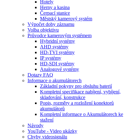
Hotely
Herny a kasina
Čerpací stanice
Městský kamerový systém
Výpočet doby záznamu
Volba objektivu
Průvodce kamerovým systémem
Hybridní systémy
AHD systémy
HD-TVI systémy
IP systémy
HD-SDI systémy
Analogové systémy
Dotazy FAQ
Informace o akumulátorech
Základní pokyny pro obsluhu baterií
Kompletní specifikace nabíjení, vybíjení,
skladování, konstrukce
Popis, rozměry a rozložení konektorů
akumulátorů
Kompletní informace o Akumulátorech ke
stažení
Návody
YouTube - Video ukázky
Chyby videosignálu