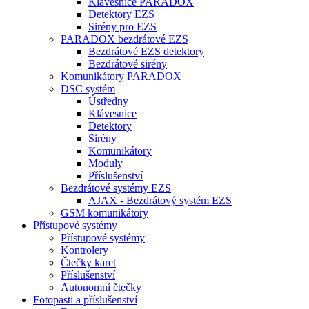
Klávesnice PARADOX
Detektory EZS
Sirény pro EZS
PARADOX bezdrátové EZS
Bezdrátové EZS detektory
Bezdrátové sirény
Komunikátory PARADOX
DSC systém
Ústředny
Klávesnice
Detektory
Sirény
Komunikátory
Moduly
Příslušenství
Bezdrátové systémy EZS
AJAX - Bezdrátový systém EZS
GSM komunikátory
Přístupové systémy
Přístupové systémy
Kontrolery
Čtečky karet
Příslušenství
Autonomní čtečky
Fotopasti a příslušenství