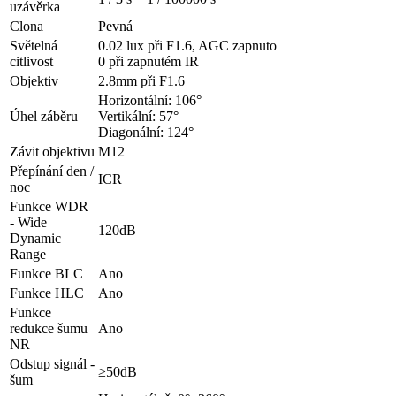
uzávěrka
Clona
Pevná
Světelná
0.02 lux při F1.6, AGC zapnuto
citlivost
0 při zapnutém IR
Objektiv
2.8mm při F1.6
Horizontální: 106°
Úhel záběru
Vertikální: 57°
Diagonální: 124°
Závit objektivu
M12
Přepínání den /
ICR
noc
Funkce WDR
- Wide
120dB
Dynamic
Range
Funkce BLC
Ano
Funkce HLC
Ano
Funkce
redukce šumu
Ano
NR
Odstup signál -
≥50dB
šum