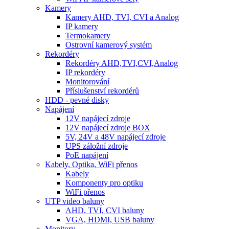
Kamery
Kamery AHD, TVI, CVI a Analog
IP kamery
Termokamery
Ostrovní kamerový systém
Rekordéry
Rekordéry AHD,TVI,CVI,Analog
IP rekordéry
Monitorování
Příslušenství rekordérů
HDD - pevné disky
Napájení
12V napájecí zdroje
12V napájecí zdroje BOX
5V, 24V a 48V napájecí zdroje
UPS záložní zdroje
PoE napájení
Kabely, Optika, WiFi přenos
Kabely
Komponenty pro optiku
WiFi přenos
UTP video baluny
AHD, TVI, CVI baluny
VGA, HDMI, USB baluny
Monitory