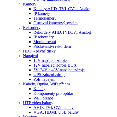
Kamery
Kamery AHD, TVI, CVI a Analog
IP kamery
Termokamery
Ostrovní kamerový systém
Rekordéry
Rekordéry AHD,TVI,CVI,Analog
IP rekordéry
Monitorování
Příslušenství rekordérů
HDD - pevné disky
Napájení
12V napájecí zdroje
12V napájecí zdroje BOX
5V, 24V a 48V napájecí zdroje
UPS záložní zdroje
PoE napájení
Kabely, Optika, WiFi přenos
Kabely
Komponenty pro optiku
WiFi přenos
UTP video baluny
AHD, TVI, CVI baluny
VGA, HDMI, USB baluny
Monitory