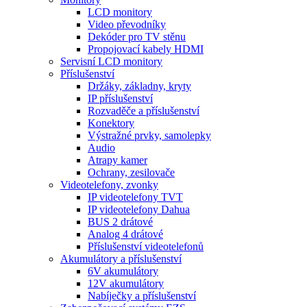
LCD monitory
Video převodníky
Dekóder pro TV stěnu
Propojovací kabely HDMI
Servisní LCD monitory
Příslušenství
Držáky, základny, kryty
IP příslušenství
Rozvaděče a příslušenství
Konektory
Výstražné prvky, samolepky
Audio
Atrapy kamer
Ochrany, zesilovače
Videotelefony, zvonky
IP videotelefony TVT
IP videotelefony Dahua
BUS 2 drátové
Analog 4 drátové
Příslušenství videotelefonů
Akumulátory a příslušenství
6V akumulátory
12V akumulátory
Nabíječky a příslušenství