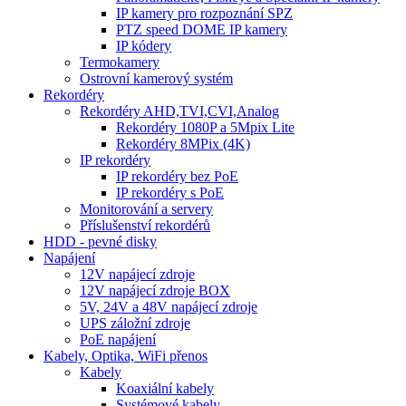
IP kamery pro rozpoznání SPZ
PTZ speed DOME IP kamery
IP kódery
Termokamery
Ostrovní kamerový systém
Rekordéry
Rekordéry AHD,TVI,CVI,Analog
Rekordéry 1080P a 5Mpix Lite
Rekordéry 8MPix (4K)
IP rekordéry
IP rekordéry bez PoE
IP rekordéry s PoE
Monitorování a servery
Příslušenství rekordérů
HDD - pevné disky
Napájení
12V napájecí zdroje
12V napájecí zdroje BOX
5V, 24V a 48V napájecí zdroje
UPS záložní zdroje
PoE napájení
Kabely, Optika, WiFi přenos
Kabely
Koaxiální kabely
Systémové kabely