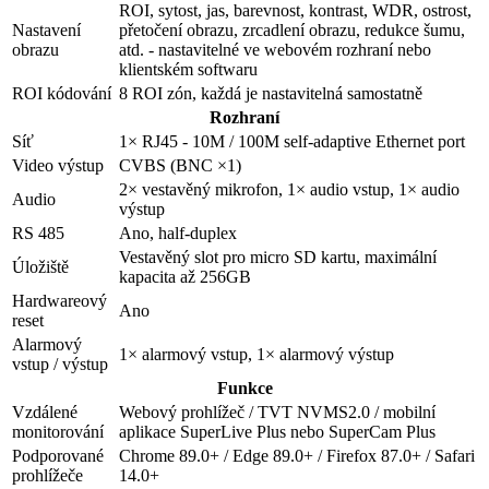
ROI, sytost, jas, barevnost, kontrast, WDR, ostrost,
Nastavení
přetočení obrazu, zrcadlení obrazu, redukce šumu,
obrazu
atd. - nastavitelné ve webovém rozhraní nebo
klientském softwaru
ROI kódování
8 ROI zón, každá je nastavitelná samostatně
Rozhraní
Síť
1× RJ45 - 10M / 100M self-adaptive Ethernet port
Video výstup
CVBS (BNC ×1)
2× vestavěný mikrofon, 1× audio vstup, 1× audio
Audio
výstup
RS 485
Ano, half-duplex
Vestavěný slot pro micro SD kartu, maximální
Úložiště
kapacita až 256GB
Hardwareový
Ano
reset
Alarmový
1× alarmový vstup, 1× alarmový výstup
vstup / výstup
Funkce
Vzdálené
Webový prohlížeč / TVT NVMS2.0 / mobilní
monitorování
aplikace SuperLive Plus nebo SuperCam Plus
Podporované
Chrome 89.0+ / Edge 89.0+ / Firefox 87.0+ / Safari
prohlížeče
14.0+