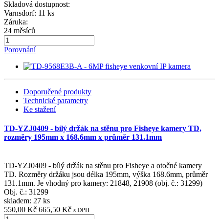
Skladová dostupnost:
Varnsdorf: 11 ks
Záruka:
24 měsíců
Porovnání
Doporučené produkty
Technické parametry
Ke stažení
TD-YZJ0409 - bílý držák na stěnu pro Fisheye kamery TD,
rozměry 195mm x 168.6mm x průměr 131.1mm
TD-YZJ0409 - bílý držák na stěnu pro Fisheye a otočné kamery
TD. Rozměry držáku jsou délka 195mm, výška 168.6mm, průměr
131.1mm. Je vhodný pro kamery: 21848, 21908 (obj. č.: 31299)
Obj. č.:
31299
skladem: 27 ks
550,00 Kč
665,50 Kč
s DPH