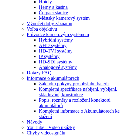
Hotely
Herny a kasina
Čerpací stanice
Městský kamerový systém
Výpočet doby záznamu
Volba objektivu
Průvodce kamerovým systémem
Hybridní systémy
AHD systémy
HD-TVI systémy
IP systémy
HD-SDI systémy
Analogové systémy
Dotazy FAQ
Informace o akumulátorech
Základní pokyny pro obsluhu baterií
Kompletní specifikace nabíjení, vybíjení,
skladování, konstrukce
Popis, rozměry a rozložení konektorů
akumulátorů
Kompletní informace o Akumulátorech ke
stažení
Návody
YouTube - Video ukázky
Chyby videosignálu