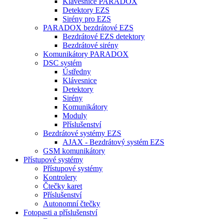
Klávesnice PARADOX
Detektory EZS
Sirény pro EZS
PARADOX bezdrátové EZS
Bezdrátové EZS detektory
Bezdrátové sirény
Komunikátory PARADOX
DSC systém
Ústředny
Klávesnice
Detektory
Sirény
Komunikátory
Moduly
Příslušenství
Bezdrátové systémy EZS
AJAX - Bezdrátový systém EZS
GSM komunikátory
Přístupové systémy
Přístupové systémy
Kontrolery
Čtečky karet
Příslušenství
Autonomní čtečky
Fotopasti a příslušenství