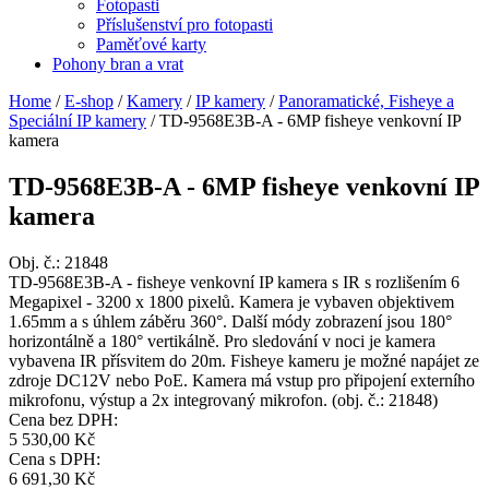
Fotopasti
Příslušenství pro fotopasti
Paměťové karty
Pohony bran a vrat
Home
/
E-shop
/
Kamery
/
IP kamery
/
Panoramatické, Fisheye a
Speciální IP kamery
/
TD-9568E3B-A - 6MP fisheye venkovní IP
kamera
TD-9568E3B-A - 6MP fisheye venkovní IP
kamera
Obj. č.:
21848
TD-9568E3B-A - fisheye venkovní IP kamera s IR s rozlišením 6
Megapixel - 3200 x 1800 pixelů. Kamera je vybaven objektivem
1.65mm a s úhlem záběru 360°. Další módy zobrazení jsou 180°
horizontálně a 180° vertikálně. Pro sledování v noci je kamera
vybavena IR přísvitem do 20m. Fisheye kameru je možné napájet ze
zdroje DC12V nebo PoE. Kamera má vstup pro připojení externího
mikrofonu, výstup a 2x integrovaný mikrofon. (obj. č.: 21848)
Cena bez DPH:
5 530,00 Kč
Cena s DPH:
6 691,30 Kč