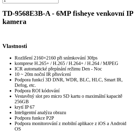
TD-9568E3B-A - 6MP fisheye venkovní IP
kamera
Vlastnosti
Rozlišení 2160×2160 při snímkování 30fps
komprese H.265+ / H.265 / H.264+ / H.264 / MJPEG
ICR automatické přepínání režimu Den - Noc
10 ~ 20m noční IR přisvícení
Podpora funkcí 3D DNR, WDR, BLC, HLC, Smart IR,
Defog, etc.
Podpora ROI kódování
Vestavěný slot pro micro SD kartu o maximální kapacitě
256GB
krytí IP 67
Inteligentní analýza obrazu
Podpora funkce P2P
Podpora monitorování z mobilní aplikace z iOS a Android
OS