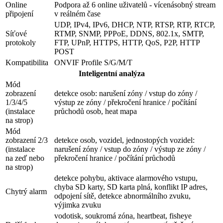
Online
Podpora až 6 online uživatelů - vícenásobný stream
připojení
v reálném čase
UDP, IPv4, IPv6, DHCP, NTP, RTSP, RTP, RTCP,
Síťové
RTMP, SNMP, PPPoE, DDNS, 802.1x, SMTP,
protokoly
FTP, UPnP, HTTPS, HTTP, QoS, P2P, HTTP
POST
Kompatibilita
ONVIF Profile S/G/M/T
Inteligentní analýza
Mód
zobrazení
detekce osob: narušení zóny / vstup do zóny /
1/3/4/5
výstup ze zóny / překročení hranice / počítání
(instalace
průchodů osob, heat mapa
na strop)
Mód
zobrazení 2/3
detekce osob, vozidel, jednostopých vozidel:
(instalace
narušení zóny / vstup do zóny / výstup ze zóny /
na zeď nebo
překročení hranice / počítání průchodů
na strop)
detekce pohybu, aktivace alarmového vstupu,
chyba SD karty, SD karta plná, konflikt IP adres,
Chytrý alarm
odpojení sítě, detekce abnormálního zvuku,
výjimka zvuku
vodotisk, soukromá zóna, heartbeat, fisheye