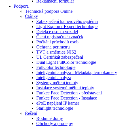
Reklamační formulář
Podpora
Technická podpora Online
Články
Zabezpečení kamerového systému
Light Explorer Expert technologie
Detekce osob a vozidel
Čtení registračních značek
Počítání průchodů osob
Ochrana perimetru
TVT a směrnice NIS2
UL Certifikát zabezpečení
Dual Light FullColor technologie
FullColor technologie
Inteligentní analýza - Metadata, termokamery
Inteligentní analýza
Systémy měření teploty
Instalace systémů měření teploty
Funkce Face Detection - představení
Funkce Face Detection - Instalace
ePoE napájení IP kamer
Starlight technologie
Řešení
Rodinné domy
Obchody a prodejny