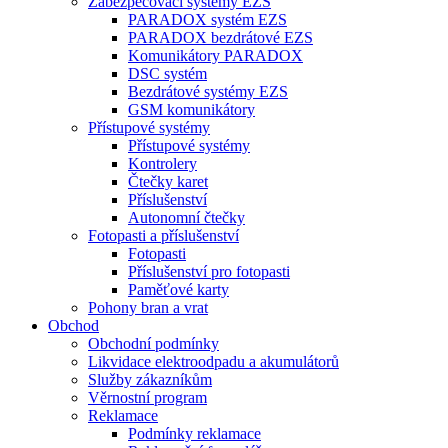
Zabezpečovací systémy EZS
PARADOX systém EZS
PARADOX bezdrátové EZS
Komunikátory PARADOX
DSC systém
Bezdrátové systémy EZS
GSM komunikátory
Přístupové systémy
Přístupové systémy
Kontrolery
Čtečky karet
Příslušenství
Autonomní čtečky
Fotopasti a příslušenství
Fotopasti
Příslušenství pro fotopasti
Paměťové karty
Pohony bran a vrat
Obchod
Obchodní podmínky
Likvidace elektroodpadu a akumulátorů
Služby zákazníkům
Věrnostní program
Reklamace
Podmínky reklamace