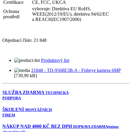
Certifikace
CE, FCC, UKCA
vyhovuje: Direktiva EU RoHS,
Ochrana
WEEE(2012/19/EU), direktiva 94/62/EC
prostředí
a REACH(EC1907/2006)
Objednací číslo:
21 848
Produktový list
21848 - TD-9568E3B-A - Fisheye kamera 6MP
[739,99 kB]
SLUŽBA ZDARMA
TECHNICKÁ
PODPORA
ŠKOLENÍ
MONTÁŽNÍCH
FIREM
NÁKUP NAD 4000 KČ BEZ DPH
DOPRAVA ZDARMA
(mimo
akumulátorů)