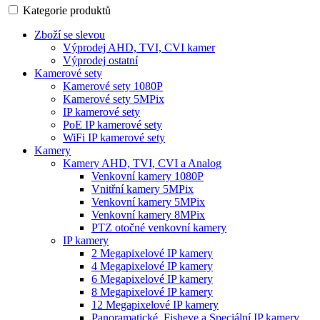
Kategorie produktů
Zboží se slevou
Výprodej AHD, TVI, CVI kamer
Výprodej ostatní
Kamerové sety
Kamerové sety 1080P
Kamerové sety 5MPix
IP kamerové sety
PoE IP kamerové sety
WiFi IP kamerové sety
Kamery
Kamery AHD, TVI, CVI a Analog
Venkovní kamery 1080P
Vnitřní kamery 5MPix
Venkovní kamery 5MPix
Venkovní kamery 8MPix
PTZ otočné venkovní kamery
IP kamery
2 Megapixelové IP kamery
4 Megapixelové IP kamery
6 Megapixelové IP kamery
8 Megapixelové IP kamery
12 Megapixelové IP kamery
Panoramatické, Fisheye a Speciální IP kamery