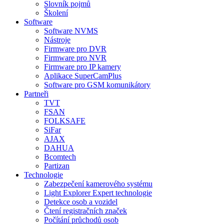
Slovník pojmů
Školení
Software
Software NVMS
Nástroje
Firmware pro DVR
Firmware pro NVR
Firmware pro IP kamery
Aplikace SuperCamPlus
Software pro GSM komunikátory
Partneři
TVT
FSAN
FOLKSAFE
SiFar
AJAX
DAHUA
Bcomtech
Partizan
Technologie
Zabezpečení kamerového systému
Light Explorer Expert technologie
Detekce osob a vozidel
Čtení registračních značek
Počítání průchodů osob