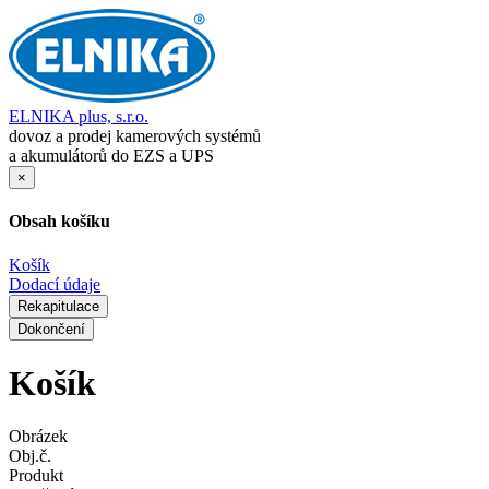
ELNIKA plus, s.r.o.
dovoz a prodej kamerových systémů
a akumulátorů do EZS a UPS
×
Obsah košíku
Košík
Dodací údaje
Rekapitulace
Dokončení
Košík
Obrázek
Obj.č.
Produkt