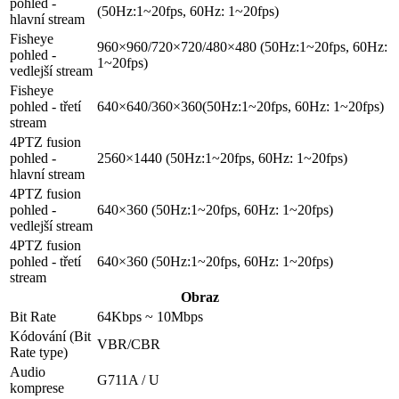
pohled -
(50Hz:1~20fps, 60Hz: 1~20fps)
hlavní stream
Fisheye
960×960/720×720/480×480 (50Hz:1~20fps, 60Hz:
pohled -
1~20fps)
vedlejší stream
Fisheye
pohled - třetí
640×640/360×360(50Hz:1~20fps, 60Hz: 1~20fps)
stream
4PTZ fusion
pohled -
2560×1440 (50Hz:1~20fps, 60Hz: 1~20fps)
hlavní stream
4PTZ fusion
pohled -
640×360 (50Hz:1~20fps, 60Hz: 1~20fps)
vedlejší stream
4PTZ fusion
pohled - třetí
640×360 (50Hz:1~20fps, 60Hz: 1~20fps)
stream
Obraz
Bit Rate
64Kbps ~ 10Mbps
Kódování (Bit
VBR/CBR
Rate type)
Audio
G711A / U
komprese