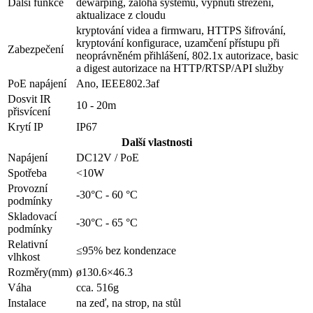
Další funkce
dewarping, záloha systému, vypnutí střežení,
aktualizace z cloudu
kryptování videa a firmwaru, HTTPS šifrování,
kryptování konfigurace, uzamčení přístupu při
Zabezpečení
neoprávněném přihlášení, 802.1x autorizace, basic
a digest autorizace na HTTP/RTSP/API služby
PoE napájení
Ano, IEEE802.3af
Dosvit IR
10 - 20m
přisvícení
Krytí IP
IP67
Další vlastnosti
Napájení
DC12V / PoE
Spotřeba
<10W
Provozní
-30°C - 60 °C
podmínky
Skladovací
-30°C - 65 °C
podmínky
Relativní
≤95% bez kondenzace
vlhkost
Rozměry(mm)
ø130.6×46.3
Váha
cca. 516g
Instalace
na zeď, na strop, na stůl