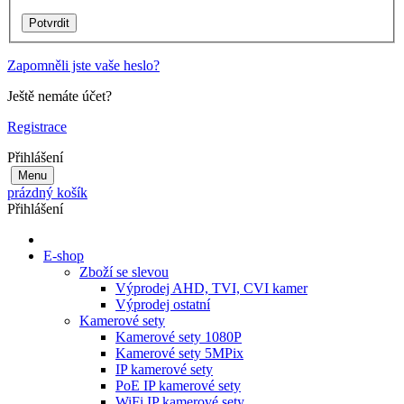
Zapomněli jste vaše heslo?
Ještě nemáte účet?
Registrace
Přihlášení
Menu
prázdný košík
Přihlášení
E-shop
Zboží se slevou
Výprodej AHD, TVI, CVI kamer
Výprodej ostatní
Kamerové sety
Kamerové sety 1080P
Kamerové sety 5MPix
IP kamerové sety
PoE IP kamerové sety
WiFi IP kamerové sety