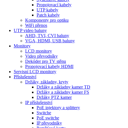
Propojovací kabely
UTP kabely
Patch kabely
Komponenty pro optiku
WiFi přenos
UTP video baluny
AHD, TVI, CVI baluny
VGA, HDMI, USB baluny
Monitory
LCD monitory
Video převodníky
Dekóder pro TV stěnu
Propojovací kabely HDMI
Servisní LCD monitory
Příslušenství
Držáky, základny, kryty
Držáky a základny kamer TD
Držáky a základny kamer FS
Držáky PTZ kamer
IP příslušenství
PoE injektory a splittery
Switche
PoE switche
IP převodníky