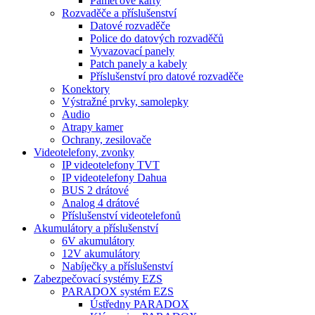
Paměťové karty
Rozvaděče a příslušenství
Datové rozvaděče
Police do datových rozvaděčů
Vyvazovací panely
Patch panely a kabely
Příslušenství pro datové rozvaděče
Konektory
Výstražné prvky, samolepky
Audio
Atrapy kamer
Ochrany, zesilovače
Videotelefony, zvonky
IP videotelefony TVT
IP videotelefony Dahua
BUS 2 drátové
Analog 4 drátové
Příslušenství videotelefonů
Akumulátory a příslušenství
6V akumulátory
12V akumulátory
Nabíječky a příslušenství
Zabezpečovací systémy EZS
PARADOX systém EZS
Ústředny PARADOX