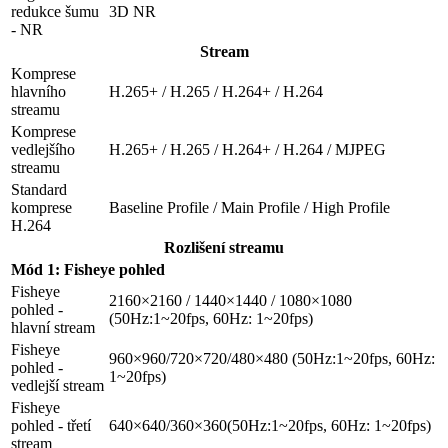
redukce šumu
3D NR
- NR
Stream
Komprese
hlavního
H.265+ / H.265 / H.264+ / H.264
streamu
Komprese
vedlejšího
H.265+ / H.265 / H.264+ / H.264 / MJPEG
streamu
Standard
komprese
Baseline Profile / Main Profile / High Profile
H.264
Rozlišení streamu
Mód 1: Fisheye pohled
Fisheye
2160×2160 / 1440×1440 / 1080×1080
pohled -
(50Hz:1~20fps, 60Hz: 1~20fps)
hlavní stream
Fisheye
960×960/720×720/480×480 (50Hz:1~20fps, 60Hz:
pohled -
1~20fps)
vedlejší stream
Fisheye
pohled - třetí
640×640/360×360(50Hz:1~20fps, 60Hz: 1~20fps)
stream