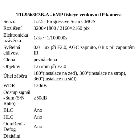
TD-9568E3B-A - 6MP fisheye venkovní IP kamera
Senzor
1/2.5" Progressive Scan CMOS
Rozlišení
3200×1800 / 2160×2160 pix
Elektronická
1/3s ~ 1/100000s
uzávěrka
Světelná
0.01 lux při F2.0, AGC zapnuto, 0 lux při zapnutém
citlivost
IR
Clona
pevná clona
Objektiv
1.65mm při F2.0
180°(instalace na zeď), 360°(instalace na strop),
Úhel záběru
360°(instalace na stůl)
WDR
120dB
Odstup signál
- šum (S/N
≥50dB
Ratio)
BLC
Ano
HLC
Ano
Odmlžení -
Ano
Defog
Digitální