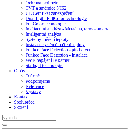
Ochrana perimetru
TVT a směrnice NIS2
UL Certifikát zabezpečení
Dual Light FullColor technologie
FullColor technologie
Inteligentní analýza - Metadata, termokamery
Inteligentní analýza
Systémy měření teploty
Instalace systémů měření teploty
Funkce Face Detection - představení
Funkce Face Detection - Instalace
ePoE napájení IP kamer
Starlight technologie
O nás
O firmě
Podporujeme
Reference
Výstavy
Kontakt
Spolupráce
Školení