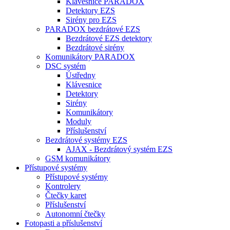
Klávesnice PARADOX
Detektory EZS
Sirény pro EZS
PARADOX bezdrátové EZS
Bezdrátové EZS detektory
Bezdrátové sirény
Komunikátory PARADOX
DSC systém
Ústředny
Klávesnice
Detektory
Sirény
Komunikátory
Moduly
Příslušenství
Bezdrátové systémy EZS
AJAX - Bezdrátový systém EZS
GSM komunikátory
Přístupové systémy
Přístupové systémy
Kontrolery
Čtečky karet
Příslušenství
Autonomní čtečky
Fotopasti a příslušenství