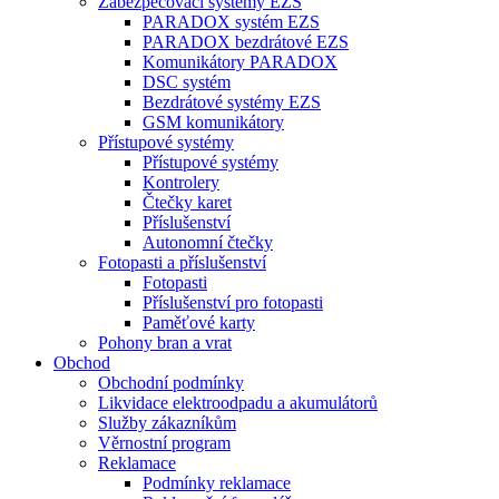
Zabezpečovací systémy EZS
PARADOX systém EZS
PARADOX bezdrátové EZS
Komunikátory PARADOX
DSC systém
Bezdrátové systémy EZS
GSM komunikátory
Přístupové systémy
Přístupové systémy
Kontrolery
Čtečky karet
Příslušenství
Autonomní čtečky
Fotopasti a příslušenství
Fotopasti
Příslušenství pro fotopasti
Paměťové karty
Pohony bran a vrat
Obchod
Obchodní podmínky
Likvidace elektroodpadu a akumulátorů
Služby zákazníkům
Věrnostní program
Reklamace
Podmínky reklamace