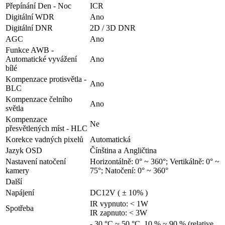
Přepínání Den - Noc
ICR
Digitální WDR
Ano
Digitální DNR
2D / 3D DNR
AGC
Ano
Funkce AWB -
Automatické vyvážení
Ano
bílé
Kompenzace protisvětla -
Ano
BLC
Kompenzace čelního
Ano
světla
Kompenzace
Ne
přesvětlených míst - HLC
Korekce vadných pixelů
Automatická
Jazyk OSD
Čínština a Angličtina
Nastavení natočení
Horizontálně: 0° ~ 360°; Vertikálně: 0° ~
kamery
75°; Natočení: 0° ~ 360°
Další
Napájení
DC12V ( ± 10% )
IR vypnuto: < 1W
Spotřeba
IR zapnuto: < 3W
- 30 °C ~ 50 °C, 10 % ~ 90 % (relative