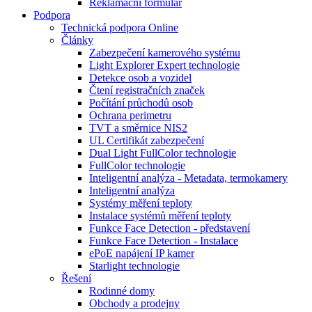
Reklamační formulář
Podpora
Technická podpora Online
Články
Zabezpečení kamerového systému
Light Explorer Expert technologie
Detekce osob a vozidel
Čtení registračních značek
Počítání průchodů osob
Ochrana perimetru
TVT a směrnice NIS2
UL Certifikát zabezpečení
Dual Light FullColor technologie
FullColor technologie
Inteligentní analýza - Metadata, termokamery
Inteligentní analýza
Systémy měření teploty
Instalace systémů měření teploty
Funkce Face Detection - představení
Funkce Face Detection - Instalace
ePoE napájení IP kamer
Starlight technologie
Řešení
Rodinné domy
Obchody a prodejny