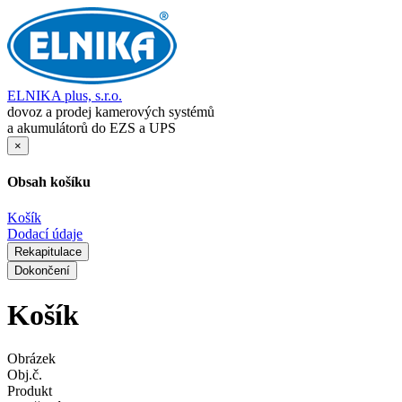
ELNIKA plus, s.r.o.
dovoz a prodej kamerových systémů
a akumulátorů do EZS a UPS
×
Obsah košíku
Košík
Dodací údaje
Rekapitulace
Dokončení
Košík
Obrázek
Obj.č.
Produkt