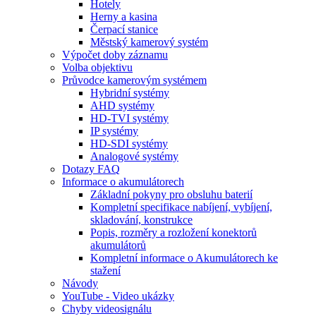
Hotely
Herny a kasina
Čerpací stanice
Městský kamerový systém
Výpočet doby záznamu
Volba objektivu
Průvodce kamerovým systémem
Hybridní systémy
AHD systémy
HD-TVI systémy
IP systémy
HD-SDI systémy
Analogové systémy
Dotazy FAQ
Informace o akumulátorech
Základní pokyny pro obsluhu baterií
Kompletní specifikace nabíjení, vybíjení,
skladování, konstrukce
Popis, rozměry a rozložení konektorů
akumulátorů
Kompletní informace o Akumulátorech ke
stažení
Návody
YouTube - Video ukázky
Chyby videosignálu