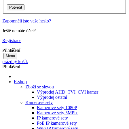
Zapomněli jste vaše heslo?
Ještě nemáte účet?
Registrace
Přihlášení
Menu
prázdný košík
Přihlášení
E-shop
Zboží se slevou
Výprodej AHD, TVI, CVI kamer
Výprodej ostatní
Kamerové sety
Kamerové sety 1080P
Kamerové sety 5MPix
IP kamerové sety
PoE IP kamerové sety
WiFi IP kamerové sety