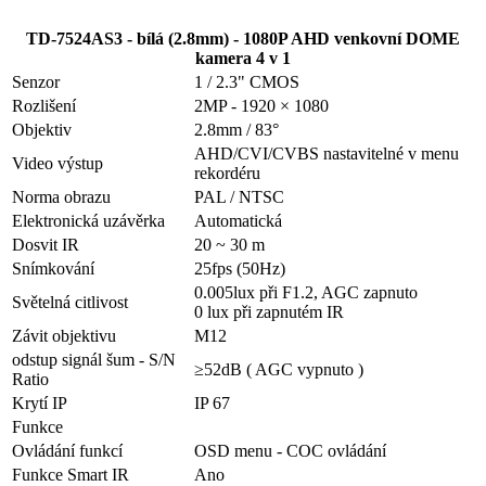
TD-7524AS3 - bílá (2.8mm) - 1080P AHD venkovní DOME
kamera 4 v 1
Senzor
1 / 2.3" CMOS
Rozlišení
2MP - 1920 × 1080
Objektiv
2.8mm / 83°
AHD/CVI/CVBS nastavitelné v menu
Video výstup
rekordéru
Norma obrazu
PAL / NTSC
Elektronická uzávěrka
Automatická
Dosvit IR
20 ~ 30 m
Snímkování
25fps (50Hz)
0.005lux při F1.2, AGC zapnuto
Světelná citlivost
0 lux při zapnutém IR
Závit objektivu
M12
odstup signál šum - S/N
≥52dB ( AGC vypnuto )
Ratio
Krytí IP
IP 67
Funkce
Ovládání funkcí
OSD menu - COC ovládání
Funkce Smart IR
Ano