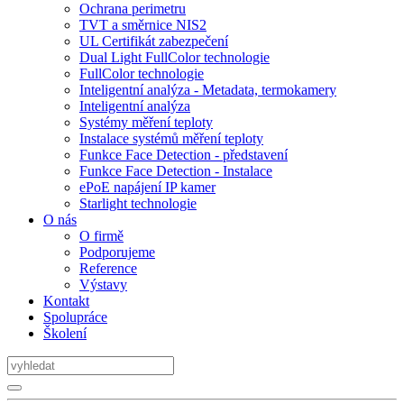
Ochrana perimetru
TVT a směrnice NIS2
UL Certifikát zabezpečení
Dual Light FullColor technologie
FullColor technologie
Inteligentní analýza - Metadata, termokamery
Inteligentní analýza
Systémy měření teploty
Instalace systémů měření teploty
Funkce Face Detection - představení
Funkce Face Detection - Instalace
ePoE napájení IP kamer
Starlight technologie
O nás
O firmě
Podporujeme
Reference
Výstavy
Kontakt
Spolupráce
Školení