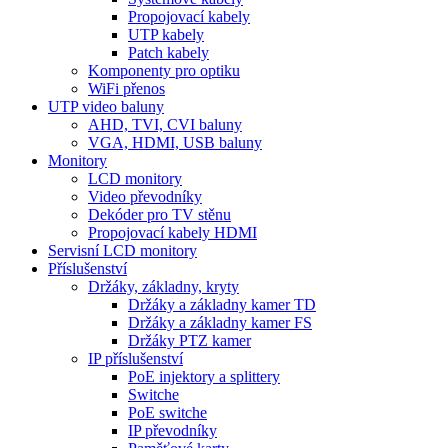
Propojovací kabely
UTP kabely
Patch kabely
Komponenty pro optiku
WiFi přenos
UTP video baluny
AHD, TVI, CVI baluny
VGA, HDMI, USB baluny
Monitory
LCD monitory
Video převodníky
Dekóder pro TV stěnu
Propojovací kabely HDMI
Servisní LCD monitory
Příslušenství
Držáky, základny, kryty
Držáky a základny kamer TD
Držáky a základny kamer FS
Držáky PTZ kamer
IP příslušenství
PoE injektory a splittery
Switche
PoE switche
IP převodníky