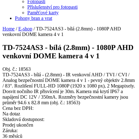
Fotopasti
Příslušenství pro fotopasti
Paměťové karty
Pohony bran a vrat
Home
/
E-shop
/
TD-7524AS3 - bílá (2.8mm) - 1080P AHD
venkovní DOME kamera 4 v 1
TD-7524AS3 - bílá (2.8mm) - 1080P AHD
venkovní DOME kamera 4 v 1
Obj. č.:
18563
TD-7524AS3 - bílá - (2.8mm) - IR venkovní AHD / TVI / CVI /
Analog bezpečnostní DOME kamera 4 v 1 - pevný objektiv 2.8mm
/ 83°. Rozlišení FULL-HD 1080P (1920 x 1080 px), 2 Megapixely.
Dosvit nočního IR přisvícení je 30m. Kamera má krytí IP67 a
napájení DC 12V / 350mA. Rozměry bezpečnostní kamery jsou
průměr 94.6 x 82.8 mm (obj. č.: 18563)
Cena bez DPH:
Na dotaz
Skladová dostupnost:
Prodej ukončen
Záruka:
36 měsíců