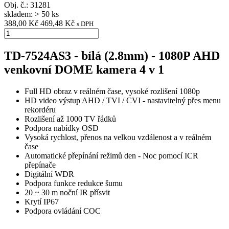
Obj. č.:
31281
skladem: > 50 ks
388,00 Kč
469,48 Kč
s DPH
TD-7524AS3 - bílá (2.8mm) - 1080P AHD
venkovní DOME kamera 4 v 1
Full HD obraz v reálném čase, vysoké rozlišení 1080p
HD video výstup AHD / TVI / CVI - nastavitelný přes menu
rekordéru
Rozlišení až 1000 TV řádků
Podpora nabídky OSD
Vysoká rychlost, přenos na velkou vzdálenost a v reálném
čase
Automatické přepínání režimů den - Noc pomocí ICR
přepínače
Digitální WDR
Podpora funkce redukce šumu
20 ~ 30 m noční IR přísvit
Krytí IP67
Podpora ovládání COC