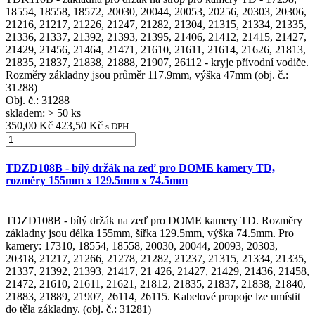
18554, 18558, 18572, 20030, 20044, 20053, 20256, 20303, 20306,
21216, 21217, 21226, 21247, 21282, 21304, 21315, 21334, 21335,
21336, 21337, 21392, 21393, 21395, 21406, 21412, 21415, 21427,
21429, 21456, 21464, 21471, 21610, 21611, 21614, 21626, 21813,
21835, 21837, 21838, 21888, 21907, 26112 - kryje přívodní vodiče.
Rozměry základny jsou průměr 117.9mm, výška 47mm (obj. č.:
31288)
Obj. č.:
31288
skladem: > 50 ks
350,00 Kč
423,50 Kč
s DPH
TDZD108B - bílý držák na zeď pro DOME kamery TD,
rozměry 155mm x 129.5mm x 74.5mm
TDZD108B - bílý držák na zeď pro DOME kamery TD. Rozměry
základny jsou délka 155mm, šířka 129.5mm, výška 74.5mm. Pro
kamery: 17310, 18554, 18558, 20030, 20044, 20093, 20303,
20318, 21217, 21266, 21278, 21282, 21237, 21315, 21334, 21335,
21337, 21392, 21393, 21417, 21 426, 21427, 21429, 21436, 21458,
21472, 21610, 21611, 21621, 21812, 21835, 21837, 21838, 21840,
21883, 21889, 21907, 26114, 26115. Kabelové propoje lze umístit
do těla základny. (obj. č.: 31281)