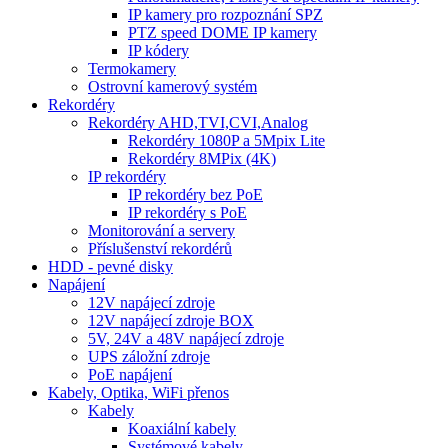
IP kamery pro rozpoznání SPZ
PTZ speed DOME IP kamery
IP kódery
Termokamery
Ostrovní kamerový systém
Rekordéry
Rekordéry AHD,TVI,CVI,Analog
Rekordéry 1080P a 5Mpix Lite
Rekordéry 8MPix (4K)
IP rekordéry
IP rekordéry bez PoE
IP rekordéry s PoE
Monitorování a servery
Příslušenství rekordérů
HDD - pevné disky
Napájení
12V napájecí zdroje
12V napájecí zdroje BOX
5V, 24V a 48V napájecí zdroje
UPS záložní zdroje
PoE napájení
Kabely, Optika, WiFi přenos
Kabely
Koaxiální kabely
Systémové kabely