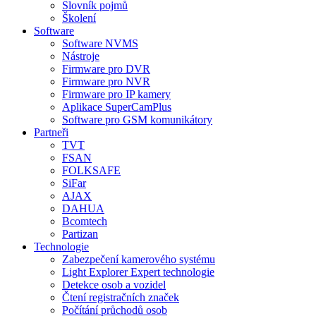
Slovník pojmů
Školení
Software
Software NVMS
Nástroje
Firmware pro DVR
Firmware pro NVR
Firmware pro IP kamery
Aplikace SuperCamPlus
Software pro GSM komunikátory
Partneři
TVT
FSAN
FOLKSAFE
SiFar
AJAX
DAHUA
Bcomtech
Partizan
Technologie
Zabezpečení kamerového systému
Light Explorer Expert technologie
Detekce osob a vozidel
Čtení registračních značek
Počítání průchodů osob