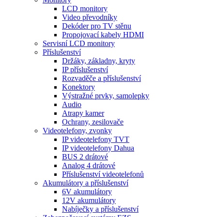
LCD monitory
Video převodníky
Dekóder pro TV stěnu
Propojovací kabely HDMI
Servisní LCD monitory
Příslušenství
Držáky, základny, kryty
IP příslušenství
Rozvaděče a příslušenství
Konektory
Výstražné prvky, samolepky
Audio
Atrapy kamer
Ochrany, zesilovače
Videotelefony, zvonky
IP videotelefony TVT
IP videotelefony Dahua
BUS 2 drátové
Analog 4 drátové
Příslušenství videotelefonů
Akumulátory a příslušenství
6V akumulátory
12V akumulátory
Nabíječky a příslušenství