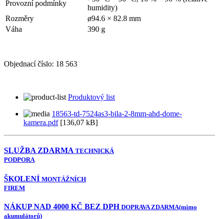
Provozní podmínky
humidity)
Rozměry
ø94.6 × 82.8 mm
Váha
390 g
Objednací číslo:
18 563
Produktový list
18563-td-7524as3-bila-2-8mm-ahd-dome-
kamera.pdf
[136,07 kB]
SLUŽBA ZDARMA
TECHNICKÁ
PODPORA
ŠKOLENÍ
MONTÁŽNÍCH
FIREM
NÁKUP NAD 4000 KČ BEZ DPH
DOPRAVA ZDARMA
(mimo
akumulátorů)