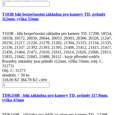
T103B bílá bezpečnostní základna pro kamery TD, průměr
112mm, výška 55mm
T103B - bílá bezpečnostní základna pro kamery TD: 17298, 18554,
18558, 18572, 20030, 20044, 20053, 20303, 20306, 20328, 21247,
20256, 21217, 21226, 21278, 21282, 21304, 21315, 21334, 21335,
21336, 21337, 21392, 21393, 21395, 21406, 21412, 21415, 21417,
21456, 21464, 21471, 21610, 21611, 21614, 21626, 21660, 21813,
21835, 21842, 21845, 21888, 26112 - kryje přívodní vodiče.
Rozměry základny jsou průměr 112mm, výška 55mm. (obj. č.:
31273)
Obj. č.:
31273
skladem: > 50 ks
318,00 Kč
384,78 Kč
s DPH
TDK110B - bílá základna pro kamery TD, průměr 117.9mm,
výška 47mm
TDK110B - základna pro držák na strop pro kamery TD - 17298,