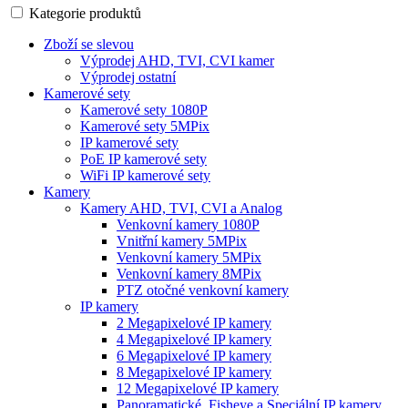
Kategorie produktů
Zboží se slevou
Výprodej AHD, TVI, CVI kamer
Výprodej ostatní
Kamerové sety
Kamerové sety 1080P
Kamerové sety 5MPix
IP kamerové sety
PoE IP kamerové sety
WiFi IP kamerové sety
Kamery
Kamery AHD, TVI, CVI a Analog
Venkovní kamery 1080P
Vnitřní kamery 5MPix
Venkovní kamery 5MPix
Venkovní kamery 8MPix
PTZ otočné venkovní kamery
IP kamery
2 Megapixelové IP kamery
4 Megapixelové IP kamery
6 Megapixelové IP kamery
8 Megapixelové IP kamery
12 Megapixelové IP kamery
Panoramatické, Fisheye a Speciální IP kamery