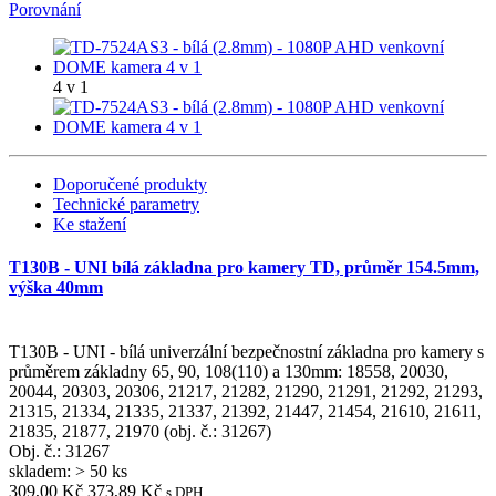
Porovnání
4 v 1
Doporučené produkty
Technické parametry
Ke stažení
T130B - UNI bílá základna pro kamery TD, průměr 154.5mm,
výška 40mm
T130B - UNI - bílá univerzální bezpečnostní základna pro kamery s
průměrem základny 65, 90, 108(110) a 130mm: 18558, 20030,
20044, 20303, 20306, 21217, 21282, 21290, 21291, 21292, 21293,
21315, 21334, 21335, 21337, 21392, 21447, 21454, 21610, 21611,
21835, 21877, 21970 (obj. č.: 31267)
Obj. č.:
31267
skladem: > 50 ks
309,00 Kč
373,89 Kč
s DPH