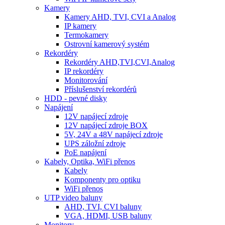
Kamery
Kamery AHD, TVI, CVI a Analog
IP kamery
Termokamery
Ostrovní kamerový systém
Rekordéry
Rekordéry AHD,TVI,CVI,Analog
IP rekordéry
Monitorování
Příslušenství rekordérů
HDD - pevné disky
Napájení
12V napájecí zdroje
12V napájecí zdroje BOX
5V, 24V a 48V napájecí zdroje
UPS záložní zdroje
PoE napájení
Kabely, Optika, WiFi přenos
Kabely
Komponenty pro optiku
WiFi přenos
UTP video baluny
AHD, TVI, CVI baluny
VGA, HDMI, USB baluny
Monitory