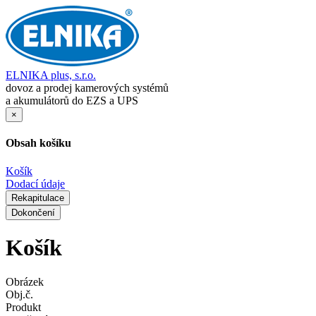
ELNIKA plus, s.r.o.
dovoz a prodej kamerových systémů
a akumulátorů do EZS a UPS
×
Obsah košíku
Košík
Dodací údaje
Rekapitulace
Dokončení
Košík
Obrázek
Obj.č.
Produkt