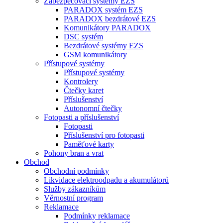
Zabezpečovací systémy EZS
PARADOX systém EZS
PARADOX bezdrátové EZS
Komunikátory PARADOX
DSC systém
Bezdrátové systémy EZS
GSM komunikátory
Přístupové systémy
Přístupové systémy
Kontrolery
Čtečky karet
Příslušenství
Autonomní čtečky
Fotopasti a příslušenství
Fotopasti
Příslušenství pro fotopasti
Paměťové karty
Pohony bran a vrat
Obchod
Obchodní podmínky
Likvidace elektroodpadu a akumulátorů
Služby zákazníkům
Věrnostní program
Reklamace
Podmínky reklamace