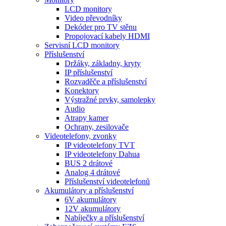
LCD monitory
Video převodníky
Dekóder pro TV stěnu
Propojovací kabely HDMI
Servisní LCD monitory
Příslušenství
Držáky, základny, kryty
IP příslušenství
Rozvaděče a příslušenství
Konektory
Výstražné prvky, samolepky
Audio
Atrapy kamer
Ochrany, zesilovače
Videotelefony, zvonky
IP videotelefony TVT
IP videotelefony Dahua
BUS 2 drátové
Analog 4 drátové
Příslušenství videotelefonů
Akumulátory a příslušenství
6V akumulátory
12V akumulátory
Nabíječky a příslušenství