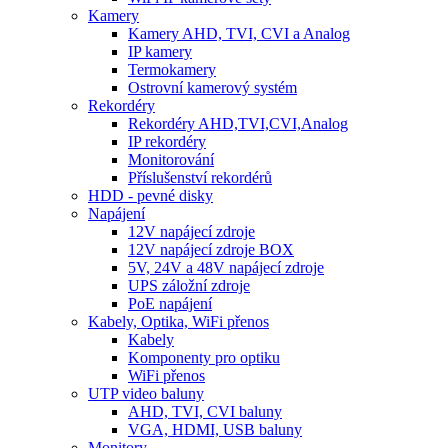
Kamery
Kamery AHD, TVI, CVI a Analog
IP kamery
Termokamery
Ostrovní kamerový systém
Rekordéry
Rekordéry AHD,TVI,CVI,Analog
IP rekordéry
Monitorování
Příslušenství rekordérů
HDD - pevné disky
Napájení
12V napájecí zdroje
12V napájecí zdroje BOX
5V, 24V a 48V napájecí zdroje
UPS záložní zdroje
PoE napájení
Kabely, Optika, WiFi přenos
Kabely
Komponenty pro optiku
WiFi přenos
UTP video baluny
AHD, TVI, CVI baluny
VGA, HDMI, USB baluny
Monitory