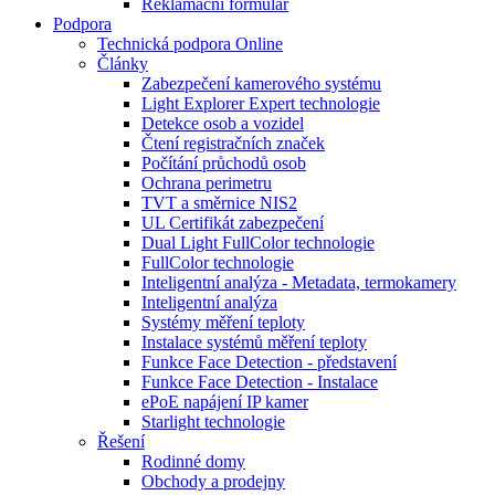
Reklamační formulář
Podpora
Technická podpora Online
Články
Zabezpečení kamerového systému
Light Explorer Expert technologie
Detekce osob a vozidel
Čtení registračních značek
Počítání průchodů osob
Ochrana perimetru
TVT a směrnice NIS2
UL Certifikát zabezpečení
Dual Light FullColor technologie
FullColor technologie
Inteligentní analýza - Metadata, termokamery
Inteligentní analýza
Systémy měření teploty
Instalace systémů měření teploty
Funkce Face Detection - představení
Funkce Face Detection - Instalace
ePoE napájení IP kamer
Starlight technologie
Řešení
Rodinné domy
Obchody a prodejny