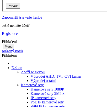
Zapomněli jste vaše heslo?
Ještě nemáte účet?
Registrace
Přihlášení
Menu
prázdný košík
Přihlášení
E-shop
Zboží se slevou
Výprodej AHD, TVI, CVI kamer
Výprodej ostatní
Kamerové sety
Kamerové sety 1080P
Kamerové sety 5MPix
IP kamerové sety
PoE IP kamerové sety
WiFi IP kamerové sety