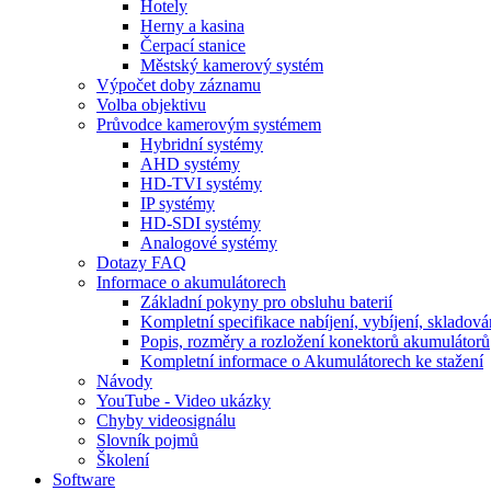
Hotely
Herny a kasina
Čerpací stanice
Městský kamerový systém
Výpočet doby záznamu
Volba objektivu
Průvodce kamerovým systémem
Hybridní systémy
AHD systémy
HD-TVI systémy
IP systémy
HD-SDI systémy
Analogové systémy
Dotazy FAQ
Informace o akumulátorech
Základní pokyny pro obsluhu baterií
Kompletní specifikace nabíjení, vybíjení, skladová
Popis, rozměry a rozložení konektorů akumulátorů
Kompletní informace o Akumulátorech ke stažení
Návody
YouTube - Video ukázky
Chyby videosignálu
Slovník pojmů
Školení
Software