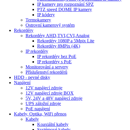
IP kamery pro rozpoznání SPZ
PTZ speed DOME IP kamery
IP kódery
Termokamery
Ostrovní kamerový systém
Rekordéry
Rekordéry AHD,TVI,CVI,Analog
Rekordéry 1080P a 5Mpix Lite
Rekordéry 8MPix (4K)
IP rekordéry
IP rekordéry bez PoE
IP rekordéry s PoE
Monitorování a servery
Příslušenství rekordérů
HDD - pevné disky
Napájení
12V napájecí zdroje
12V napájecí zdroje BOX
5V, 24V a 48V napájecí zdroje
UPS záložní zdroje
PoE napájení
Kabely, Optika, WiFi přenos
Kabely
Koaxiální kabely
Systémové kabely