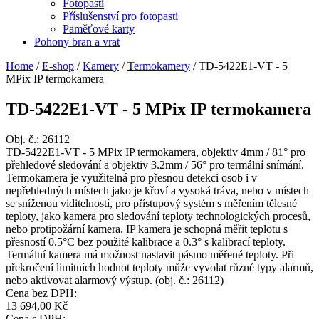
Fotopasti
Příslušenství pro fotopasti
Paměťové karty
Pohony bran a vrat
Home
/
E-shop
/
Kamery
/
Termokamery
/
TD-5422E1-VT - 5
MPix IP termokamera
TD-5422E1-VT - 5 MPix IP termokamera
Obj. č.:
26112
TD-5422E1-VT - 5 MPix IP termokamera, objektiv 4mm / 81° pro
přehledové sledování a objektiv 3.2mm / 56° pro termální snímání.
Termokamera je využitelná pro přesnou detekci osob i v
nepřehledných místech jako je křoví a vysoká tráva, nebo v místech
se sníženou viditelností, pro přístupový systém s měřením tělesné
teploty, jako kamera pro sledování teploty technologických procesů,
nebo protipožární kamera. IP kamera je schopná měřit teplotu s
přesností 0.5°C bez použité kalibrace a 0.3° s kalibrací teploty.
Termální kamera má možnost nastavit pásmo měřené teploty. Při
překročení limitních hodnot teploty může vyvolat různé typy alarmů,
nebo aktivovat alarmový výstup. (obj. č.: 26112)
Cena bez DPH:
13 694,00 Kč
Cena s DPH: