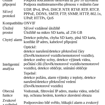
Online
Podpora současného sledování až pro 10 uživatelů
připojení
Podpora multistreamového přenosu v reálném čase
UDP, IPv4, IPv6, DHCP, NTP, RTSP, RTP, RTCP,
Síťový
PPPoE, DDNS, SMTP, FTP, SNMP, HTTP, 802.1x,
protokol
UPnP, HTTPs, QoS
Kompatibilita
ONVIF
Úložný
Síťové vzdálené úložiště
prostor
Úložiště na mikro SD kartu, až 256 GB
Detekce pohybu, chyba SD karty, plná SD karta,
Chytrý alarm
konflikt IP adres, kabelové připojení
Optické:
detekce narušení/detekce překročení čáry
(člověk/motorové vozidlo/nemotorové vozidlo),
detekce změny scény, detekce výjimek videa,
počítání cílů (člověk/motorové vozidlo/nemotorové
Inteligentní
vozidlo), detekce obličeje, snímání obličeje
analýza
Tepelné:
detekce požáru, alarm výjimky z teploty, detekce
narušení/detekce překročení vedení
(člověk/motorové vozidlo)
Obecná
Vodoznak, filtrování IP adres, maska videa, srdeční
funkce
tep, ochrana heslem, korekce zkreslení obrazu
Zvukové
Podporováno bílé světlo, blikající alarm a zvukový
a světelné