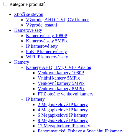
Kategorie produktů
Zboží se slevou
Výprodej AHD, TVI, CVI kamer
Výprodej ostatní
Kamerové sety
Kamerové sety 1080P
Kamerové sety 5MPix
IP kamerové sety
PoE IP kamerové sety
WiFi IP kamerové sety
Kamery
Kamery AHD, TVI, CVI a Analog
Venkovní kamery 1080P
Vnitřní kamery 5MPix
Venkovní kamery 5MPix
Venkovní kamery 8MPix
PTZ otočné venkovní kamery
IP kamery
2 Megapixelové IP kamery
4 Megapixelové IP kamery
6 Megapixelové IP kamery
8 Megapixelové IP kamery
12 Megapixelové IP kamery
Panoramatické, Fisheye a Speciální IP kamery