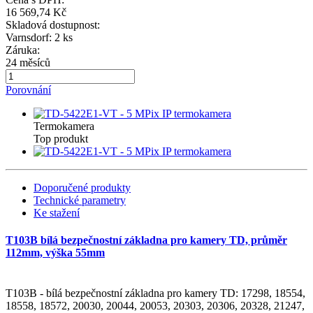
16 569,74 Kč
Skladová dostupnost:
Varnsdorf: 2 ks
Záruka:
24 měsíců
Porovnání
Termokamera
Top produkt
Doporučené produkty
Technické parametry
Ke stažení
T103B bílá bezpečnostní základna pro kamery TD, průměr
112mm, výška 55mm
T103B - bílá bezpečnostní základna pro kamery TD: 17298, 18554,
18558, 18572, 20030, 20044, 20053, 20303, 20306, 20328, 21247,