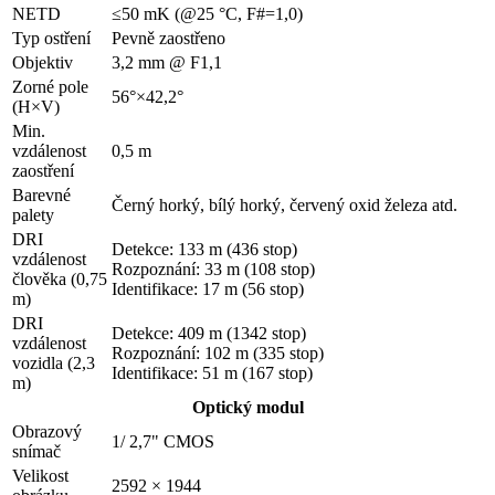
NETD
≤50 mK (@25 °C, F#=1,0)
Typ ostření
Pevně zaostřeno
Objektiv
3,2 mm @ F1,1
Zorné pole
56°×42,2°
(H×V)
Min.
vzdálenost
0,5 m
zaostření
Barevné
Černý horký, bílý horký, červený oxid železa atd.
palety
DRI
Detekce: 133 m (436 stop)
vzdálenost
Rozpoznání: 33 m (108 stop)
člověka (0,75
Identifikace: 17 m (56 stop)
m)
DRI
Detekce: 409 m (1342 stop)
vzdálenost
Rozpoznání: 102 m (335 stop)
vozidla (2,3
Identifikace: 51 m (167 stop)
m)
Optický modul
Obrazový
1/ 2,7" CMOS
snímač
Velikost
2592 × 1944