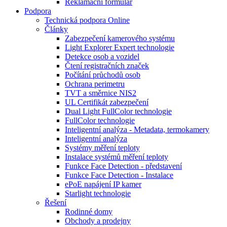
Reklamační formulář
Podpora
Technická podpora Online
Články
Zabezpečení kamerového systému
Light Explorer Expert technologie
Detekce osob a vozidel
Čtení registračních značek
Počítání průchodů osob
Ochrana perimetru
TVT a směrnice NIS2
UL Certifikát zabezpečení
Dual Light FullColor technologie
FullColor technologie
Inteligentní analýza - Metadata, termokamery
Inteligentní analýza
Systémy měření teploty
Instalace systémů měření teploty
Funkce Face Detection - představení
Funkce Face Detection - Instalace
ePoE napájení IP kamer
Starlight technologie
Řešení
Rodinné domy
Obchody a prodejny