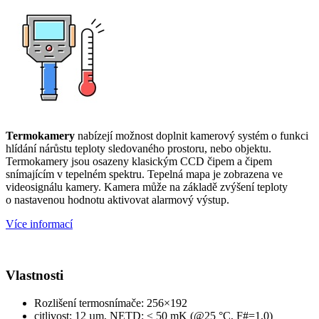
Termokamery
nabízejí možnost doplnit kamerový systém o funkci
hlídání nárůstu teploty sledovaného prostoru, nebo objektu.
Termokamery jsou osazeny klasickým CCD čipem a čipem
snímajícím v tepelném spektru. Tepelná mapa je zobrazena ve
videosignálu kamery. Kamera může na základě zvýšení teploty
o nastavenou hodnotu aktivovat alarmový výstup.
Více informací
Vlastnosti
Rozlišení termosnímače: 256×192
citlivost: 12 µm, NETD: ≤ 50 mK (@25 °C, F#=1,0)