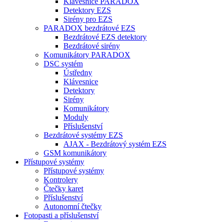
Klávesnice PARADOX
Detektory EZS
Sirény pro EZS
PARADOX bezdrátové EZS
Bezdrátové EZS detektory
Bezdrátové sirény
Komunikátory PARADOX
DSC systém
Ústředny
Klávesnice
Detektory
Sirény
Komunikátory
Moduly
Příslušenství
Bezdrátové systémy EZS
AJAX - Bezdrátový systém EZS
GSM komunikátory
Přístupové systémy
Přístupové systémy
Kontrolery
Čtečky karet
Příslušenství
Autonomní čtečky
Fotopasti a příslušenství