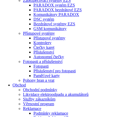
Zabezpečovací systémy EZS
PARADOX systém EZS
PARADOX bezdrátové EZS
Komunikátory PARADOX
DSC systém
Bezdrátové systémy EZS
GSM komunikátory
Přístupové systémy
Přístupové systémy
Kontrolery
Čtečky karet
Příslušenství
Autonomní čtečky
Fotopasti a příslušenství
Fotopasti
Příslušenství pro fotopasti
Paměťové karty
Pohony bran a vrat
Obchod
Obchodní podmínky
Likvidace elektroodpadu a akumulátorů
Služby zákazníkům
Věrnostní program
Reklamace
Podmínky reklamace