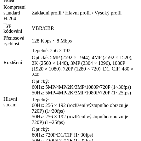
videa
Kompresní
standard
Základní profil / Hlavní profil / Vysoký profil
H.264
Typ
VBR/CBR
kódování
Přenosová
128 Kbps ~ 8 Mbps
rychlost
Tepelné: 256 × 192
Optické: 5MP (2592 × 1944), 4MP (2592 × 1520),
Rozlišení
2K (2560 × 1440), 3MP (2304 × 1296), 1080P
(1920 × 1080), 720P (1280 × 720), D1, CIF, 480 ×
240
Optický:
60Hz: 5MP/4MP/2K/3MP/1080P/720P (1~30fps)
50Hz: 5MP/4MP/2K/3MP/1080P/720P (1~25fps)
Hlavní
Tepelný:
stream
60Hz: 256 × 192 (rozlišení výstupního obrazu je
720P) (1~30fps)
50Hz: 256 × 192 (rozlišení výstupního obrazu je
720P) (1~25fps)
Optický:
60Hz: 720P/D1/CIF (1~30fps)
50Hz: 720P/D1/CIF (1~25fps)