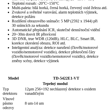
Teplotní rozsah: -20°C~150°C
Multi-paleta: bílá horká, černá horká, červený oxid železa atd.
Zvukové a světelné varování, alarm teplotních výjimek,
detekce požáru
Rozlišení obrazového snímače: 5 MP (2592 x 1944) při
30 snímcích za sekundu
Automatické přepínání ICR, skutečné denní/noční vidění
20~30m dosvit IR přisvícení
3D DNR, true WDR (120dB), HLC, BLC, Smart IR,
korekce zkreslení obrazu, ROI atd.
Inteligentní analýza: detekce narušení (člověk/motorové
vozidlo/nemotorové vozidlo), detekce překročení čáry
(člověk/motorové vozidlo/nemotorové vozidlo), detekce
změny scény, detekce výjimek
Model
TD-5422E1-VT
Tepelný modul
Typ
12µm 256×192 nechlazený detektor s oxidem
detektoru
vanadičným
Vlnové
pásmo
8 um-14 um
odezvy