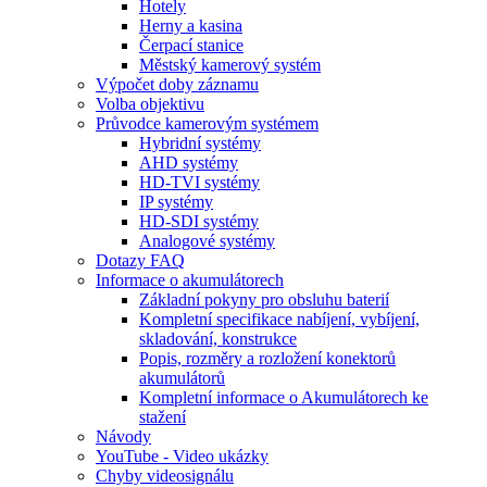
Hotely
Herny a kasina
Čerpací stanice
Městský kamerový systém
Výpočet doby záznamu
Volba objektivu
Průvodce kamerovým systémem
Hybridní systémy
AHD systémy
HD-TVI systémy
IP systémy
HD-SDI systémy
Analogové systémy
Dotazy FAQ
Informace o akumulátorech
Základní pokyny pro obsluhu baterií
Kompletní specifikace nabíjení, vybíjení,
skladování, konstrukce
Popis, rozměry a rozložení konektorů
akumulátorů
Kompletní informace o Akumulátorech ke
stažení
Návody
YouTube - Video ukázky
Chyby videosignálu