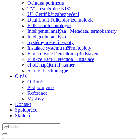
Ochrana perimetru
TVT a směrnice NIS2
UL Certifikát zabezpečení
Dual Light FullColor technologie
FullColor technologie
Inteligentní analýza - Metadata, termokamery
Inteligentní analýza
Systémy měření teploty
Instalace systémů měření teploty
Funkce Face Detection - představení
Funkce Face Detection - Instalace
ePoE napájení IP kamer
Starlight technologie
O nás
O firmě
Podporujeme
Reference
Výstavy
Kontakt
Spolupráce
Školení