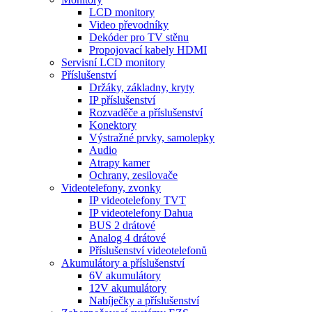
LCD monitory
Video převodníky
Dekóder pro TV stěnu
Propojovací kabely HDMI
Servisní LCD monitory
Příslušenství
Držáky, základny, kryty
IP příslušenství
Rozvaděče a příslušenství
Konektory
Výstražné prvky, samolepky
Audio
Atrapy kamer
Ochrany, zesilovače
Videotelefony, zvonky
IP videotelefony TVT
IP videotelefony Dahua
BUS 2 drátové
Analog 4 drátové
Příslušenství videotelefonů
Akumulátory a příslušenství
6V akumulátory
12V akumulátory
Nabíječky a příslušenství