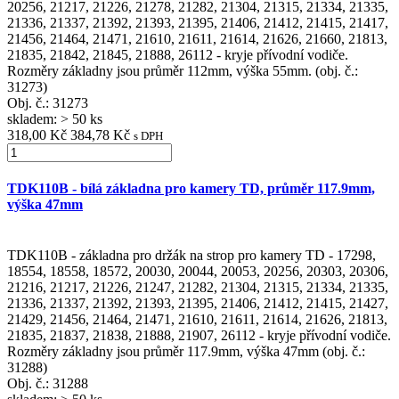
20256, 21217, 21226, 21278, 21282, 21304, 21315, 21334, 21335,
21336, 21337, 21392, 21393, 21395, 21406, 21412, 21415, 21417,
21456, 21464, 21471, 21610, 21611, 21614, 21626, 21660, 21813,
21835, 21842, 21845, 21888, 26112 - kryje přívodní vodiče.
Rozměry základny jsou průměr 112mm, výška 55mm. (obj. č.:
31273)
Obj. č.:
31273
skladem: > 50 ks
318,00 Kč
384,78 Kč
s DPH
TDK110B - bílá základna pro kamery TD, průměr 117.9mm,
výška 47mm
TDK110B - základna pro držák na strop pro kamery TD - 17298,
18554, 18558, 18572, 20030, 20044, 20053, 20256, 20303, 20306,
21216, 21217, 21226, 21247, 21282, 21304, 21315, 21334, 21335,
21336, 21337, 21392, 21393, 21395, 21406, 21412, 21415, 21427,
21429, 21456, 21464, 21471, 21610, 21611, 21614, 21626, 21813,
21835, 21837, 21838, 21888, 21907, 26112 - kryje přívodní vodiče.
Rozměry základny jsou průměr 117.9mm, výška 47mm (obj. č.:
31288)
Obj. č.:
31288