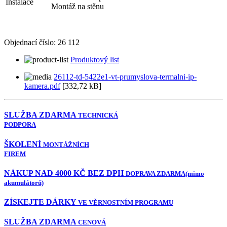
Instalace
Montáž na stěnu
Objednací číslo: 26 112
Produktový list
26112-td-5422e1-vt-prumyslova-termalni-ip-
kamera.pdf
[332,72 kB]
SLUŽBA ZDARMA
TECHNICKÁ
PODPORA
ŠKOLENÍ
MONTÁŽNÍCH
FIREM
NÁKUP NAD 4000 KČ BEZ DPH
DOPRAVA ZDARMA
(mimo
akumulátorů)
ZÍSKEJTE DÁRKY
VE VĚRNOSTNÍM PROGRAMU
SLUŽBA ZDARMA
CENOVÁ