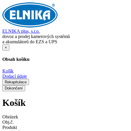
ELNIKA plus, s.r.o.
dovoz a prodej kamerových systémů
a akumulátorů do EZS a UPS
×
Obsah košíku
Košík
Dodací údaje
Rekapitulace
Dokončení
Košík
Obrázek
Obj.č.
Produkt