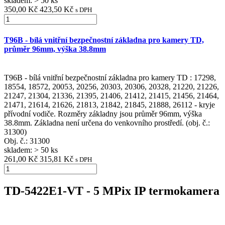
skladem: > 50 ks
350,00 Kč
423,50 Kč
s DPH
T96B - bílá vnitřní bezpečnostní základna pro kamery TD,
průměr 96mm, výška 38.8mm
T96B - bílá vnitřní bezpečnostní základna pro kamery TD : 17298,
18554, 18572, 20053, 20256, 20303, 20306, 20328, 21220, 21226,
21247, 21304, 21336, 21395, 21406, 21412, 21415, 21456, 21464,
21471, 21614, 21626, 21813, 21842, 21845, 21888, 26112 - kryje
přívodní vodiče. Rozměry základny jsou průměr 96mm, výška
38.8mm. Základna není určena do venkovního prostředí. (obj. č.:
31300)
Obj. č.:
31300
skladem: > 50 ks
261,00 Kč
315,81 Kč
s DPH
TD-5422E1-VT - 5 MPix IP termokamera