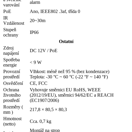
alarm
varování
PoE
Ano, IEEE802 .3af, třída 0
IR
20~30m
Vzdálenost
Stupeň
IP66
ochrany
Ostatní
Zdroj
DC 12V / PoE
napájení
Spotřeba
< 9 W
energie
Provozní
Vlhkost: méně než 95 % (bez kondenzace)
prostředí
Teplota: -30 °C ~ 60 °C (-22 °F ~ 140 °F)
Osvědčení
CE, FCC
Ochrana
Vyhovuje směrnici EU RoHS, WEEE
životního
(2012/19/EU), směrnici 94/62/EC a REACH
prostředí
(EC1907/2006)
Rozměry (
217,8 × 80,5 × 80,3
mm )
Hmotnost
Cca. 0,7 kg
(netto)
Montáž na strop