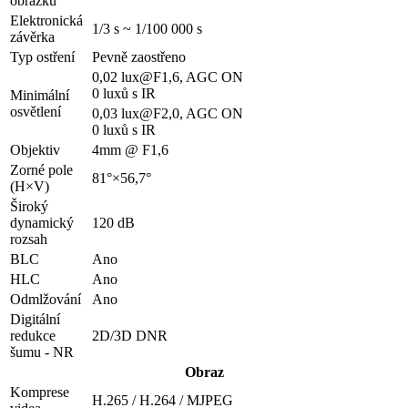
obrázku
Elektronická
1/3 s ~ 1/100 000 s
závěrka
Typ ostření
Pevně zaostřeno
0,02 lux@F1,6, AGC ON
0 luxů s IR
Minimální
osvětlení
0,03 lux@F2,0, AGC ON
0 luxů s IR
Objektiv
4mm @ F1,6
Zorné pole
81°×56,7°
(H×V)
Široký
dynamický
120 dB
rozsah
BLC
Ano
HLC
Ano
Odmlžování
Ano
Digitální
redukce
2D/3D DNR
šumu - NR
Obraz
Komprese
H.265 / H.264 / MJPEG