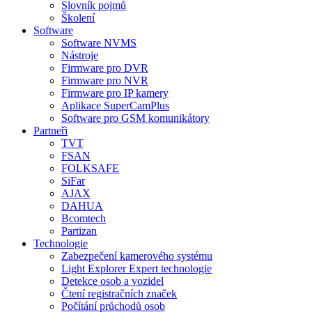
Slovník pojmů
Školení
Software
Software NVMS
Nástroje
Firmware pro DVR
Firmware pro NVR
Firmware pro IP kamery
Aplikace SuperCamPlus
Software pro GSM komunikátory
Partneři
TVT
FSAN
FOLKSAFE
SiFar
AJAX
DAHUA
Bcomtech
Partizan
Technologie
Zabezpečení kamerového systému
Light Explorer Expert technologie
Detekce osob a vozidel
Čtení registračních značek
Počítání průchodů osob