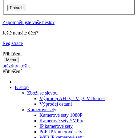
Zapomněli jste vaše heslo?
Ještě nemáte účet?
Registrace
Přihlášení
Menu
prázdný košík
Přihlášení
E-shop
Zboží se slevou
Výprodej AHD, TVI, CVI kamer
Výprodej ostatní
Kamerové sety
Kamerové sety 1080P
Kamerové sety 5MPix
IP kamerové sety
PoE IP kamerové sety
WiFi IP kamerové sety