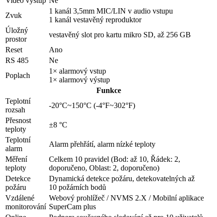
Video výstup
Ne
1 kanál 3,5mm MIC/LIN v audio vstupu
Zvuk
1 kanál vestavěný reproduktor
Úložný
vestavěný slot pro kartu mikro SD, až 256 GB
prostor
Reset
Ano
RS 485
Ne
1× alarmový vstup
Poplach
1× alarmový výstup
Funkce
Teplotní
-20°C~150°C (-4°F~302°F)
rozsah
Přesnost
±8 °C
teploty
Teplotní
Alarm přehřátí, alarm nízké teploty
alarm
Měření
Celkem 10 pravidel (Bod: až 10, Řádek: 2,
teploty
doporučeno, Oblast: 2, doporučeno)
Detekce
Dynamická detekce požáru, detekovatelných až
požáru
10 požárních bodů
Vzdálené
Webový prohlížeč / NVMS 2.X / Mobilní aplikace
monitorování
SuperCam plus