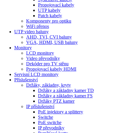
Propojovací kabely
UTP kabely
Patch kabely
Komponenty pro optiku
WiFi přenos
UTP video baluny
AHD, TVI, CVI baluny
VGA, HDMI, USB baluny
Monitory
LCD monitory
Video převodníky
Dekóder pro TV stěnu
Propojovací kabely HDMI
Servisní LCD monitory
Příslušenství
Držáky, základny, kryty
Držáky a základny kamer TD
Držáky a základny kamer FS
Držáky PTZ kamer
IP příslušenství
PoE injektory a splittery
Switche
PoE switche
IP převodníky