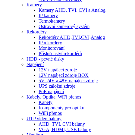
Kamery
Kamery AHD, TVI, CVI a Analog
IP kamery
Termokamery
Ostrovní kamerový systém
Rekordéry
Rekordéry AHD,TVI,CVI,Analog
IP rekordéry
Monitorování
Příslušenství rekordérů
HDD - pevné disky
Napájení
12V napájecí zdroje
12V napájecí zdroje BOX
5V, 24V a 48V napájecí zdroje
UPS záložní zdroje
PoE napájení
Kabely, Optika, WiFi přenos
Kabely
Komponenty pro optiku
WiFi přenos
UTP video baluny
AHD, TVI, CVI baluny
VGA, HDMI, USB baluny
Monitory