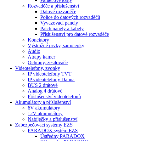
Paměťové karty
Rozvaděče a příslušenství
Datové rozvaděče
Police do datových rozvaděčů
Vyvazovací panely
Patch panely a kabely
Příslušenství pro datové rozvaděče
Konektory
Výstražné prvky, samolepky
Audio
Atrapy kamer
Ochrany, zesilovače
Videotelefony, zvonky
IP videotelefony TVT
IP videotelefony Dahua
BUS 2 drátové
Analog 4 drátové
Příslušenství videotelefonů
Akumulátory a příslušenství
6V akumulátory
12V akumulátory
Nabíječky a příslušenství
Zabezpečovací systémy EZS
PARADOX systém EZS
Ústředny PARADOX