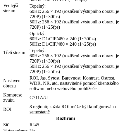
Vedlejší
Tepelný:
stream
60Hz: 256 × 192 (rozlišení výstupního obrazu je
720P) (1~30fps)
50Hz: 256 × 192 (rozlišení výstupního obrazu je
720P) (1~25fps)
Optický:
60Hz: D1/CIF/480 × 240 (1~30fps)
50Hz: D1/CIF/480 × 240 (1~25fps)
Tepelný:
Třetí stream
60Hz: 256 × 192 (rozlišení výstupního obrazu je
720P) (1~30fps)
50Hz: 256 × 192 (rozlišení výstupního obrazu je
720P) (1~25fps)
ROI, Jas, Sytost, Barevnost, Kontrast, Ostrost,
Nastavení
WDR, NR, atd. nastavitelné pomocí klientského
obrazu
softwaru nebo webového prohlížeče
Komprese
G711A/U
zvuku
8 regionů; každá ROI může být konfigurována
ROI
samostatně
Rozhraní
Síť
RJ45