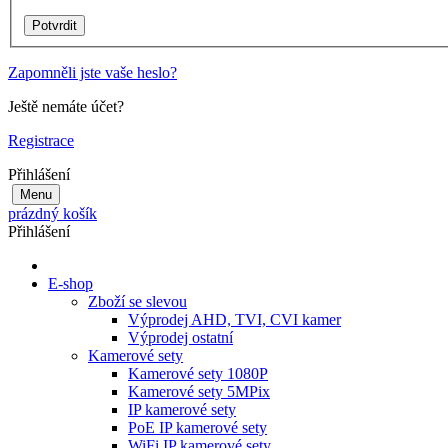
Zapomněli jste vaše heslo?
Ještě nemáte účet?
Registrace
Přihlášení
Menu
prázdný košík
Přihlášení
E-shop
Zboží se slevou
Výprodej AHD, TVI, CVI kamer
Výprodej ostatní
Kamerové sety
Kamerové sety 1080P
Kamerové sety 5MPix
IP kamerové sety
PoE IP kamerové sety
WiFi IP kamerové sety