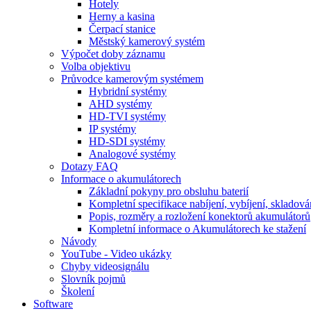
Hotely
Herny a kasina
Čerpací stanice
Městský kamerový systém
Výpočet doby záznamu
Volba objektivu
Průvodce kamerovým systémem
Hybridní systémy
AHD systémy
HD-TVI systémy
IP systémy
HD-SDI systémy
Analogové systémy
Dotazy FAQ
Informace o akumulátorech
Základní pokyny pro obsluhu baterií
Kompletní specifikace nabíjení, vybíjení, skladová
Popis, rozměry a rozložení konektorů akumulátorů
Kompletní informace o Akumulátorech ke stažení
Návody
YouTube - Video ukázky
Chyby videosignálu
Slovník pojmů
Školení
Software