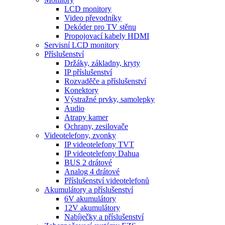
LCD monitory
Video převodníky
Dekóder pro TV stěnu
Propojovací kabely HDMI
Servisní LCD monitory
Příslušenství
Držáky, základny, kryty
IP příslušenství
Rozvaděče a příslušenství
Konektory
Výstražné prvky, samolepky
Audio
Atrapy kamer
Ochrany, zesilovače
Videotelefony, zvonky
IP videotelefony TVT
IP videotelefony Dahua
BUS 2 drátové
Analog 4 drátové
Příslušenství videotelefonů
Akumulátory a příslušenství
6V akumulátory
12V akumulátory
Nabíječky a příslušenství