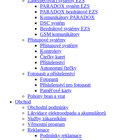
Zabezpečovací systémy EZS
PARADOX systém EZS
PARADOX bezdrátové EZS
Komunikátory PARADOX
DSC systém
Bezdrátové systémy EZS
GSM komunikátory
Přístupové systémy
Přístupové systémy
Kontrolery
Čtečky karet
Příslušenství
Autonomní čtečky
Fotopasti a příslušenství
Fotopasti
Příslušenství pro fotopasti
Paměťové karty
Pohony bran a vrat
Obchod
Obchodní podmínky
Likvidace elektroodpadu a akumulátorů
Služby zákazníkům
Věrnostní program
Reklamace
Podmínky reklamace