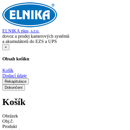
ELNIKA plus, s.r.o.
dovoz a prodej kamerových systémů
a akumulátorů do EZS a UPS
×
Obsah košíku
Košík
Dodací údaje
Rekapitulace
Dokončení
Košík
Obrázek
Obj.č.
Produkt