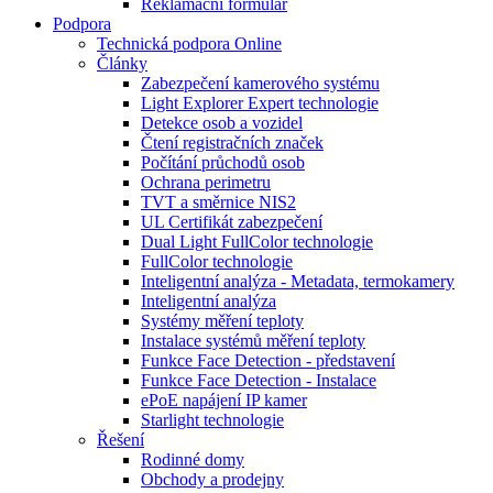
Reklamační formulář
Podpora
Technická podpora Online
Články
Zabezpečení kamerového systému
Light Explorer Expert technologie
Detekce osob a vozidel
Čtení registračních značek
Počítání průchodů osob
Ochrana perimetru
TVT a směrnice NIS2
UL Certifikát zabezpečení
Dual Light FullColor technologie
FullColor technologie
Inteligentní analýza - Metadata, termokamery
Inteligentní analýza
Systémy měření teploty
Instalace systémů měření teploty
Funkce Face Detection - představení
Funkce Face Detection - Instalace
ePoE napájení IP kamer
Starlight technologie
Řešení
Rodinné domy
Obchody a prodejny