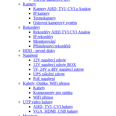
Kamery
Kamery AHD, TVI, CVI a Analog
IP kamery
Termokamery
Ostrovní kamerový systém
Rekordéry
Rekordéry AHD,TVI,CVI,Analog
IP rekordéry
Monitorování
Příslušenství rekordérů
HDD - pevné disky
Napájení
12V napájecí zdroje
12V napájecí zdroje BOX
5V, 24V a 48V napájecí zdroje
UPS záložní zdroje
PoE napájení
Kabely, Optika, WiFi přenos
Kabely
Komponenty pro optiku
WiFi přenos
UTP video baluny
AHD, TVI, CVI baluny
VGA, HDMI, USB baluny
Monitory