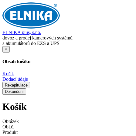
ELNIKA plus, s.r.o.
dovoz a prodej kamerových systémů
a akumulátorů do EZS a UPS
×
Obsah košíku
Košík
Dodací údaje
Rekapitulace
Dokončení
Košík
Obrázek
Obj.č.
Produkt