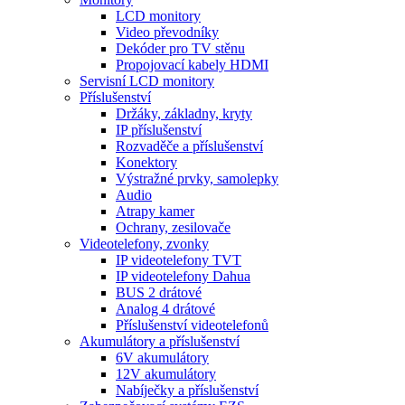
LCD monitory
Video převodníky
Dekóder pro TV stěnu
Propojovací kabely HDMI
Servisní LCD monitory
Příslušenství
Držáky, základny, kryty
IP příslušenství
Rozvaděče a příslušenství
Konektory
Výstražné prvky, samolepky
Audio
Atrapy kamer
Ochrany, zesilovače
Videotelefony, zvonky
IP videotelefony TVT
IP videotelefony Dahua
BUS 2 drátové
Analog 4 drátové
Příslušenství videotelefonů
Akumulátory a příslušenství
6V akumulátory
12V akumulátory
Nabíječky a příslušenství