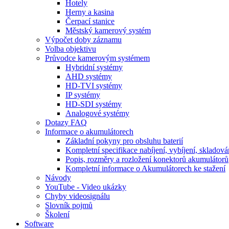
Hotely
Herny a kasina
Čerpací stanice
Městský kamerový systém
Výpočet doby záznamu
Volba objektivu
Průvodce kamerovým systémem
Hybridní systémy
AHD systémy
HD-TVI systémy
IP systémy
HD-SDI systémy
Analogové systémy
Dotazy FAQ
Informace o akumulátorech
Základní pokyny pro obsluhu baterií
Kompletní specifikace nabíjení, vybíjení, skladová
Popis, rozměry a rozložení konektorů akumulátorů
Kompletní informace o Akumulátorech ke stažení
Návody
YouTube - Video ukázky
Chyby videosignálu
Slovník pojmů
Školení
Software