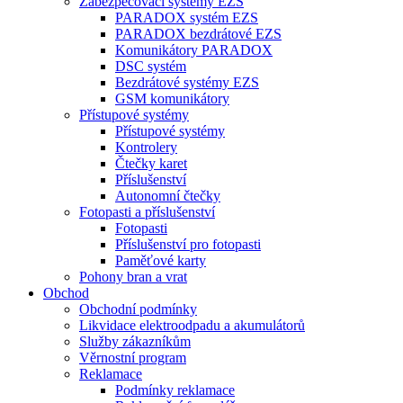
Zabezpečovací systémy EZS
PARADOX systém EZS
PARADOX bezdrátové EZS
Komunikátory PARADOX
DSC systém
Bezdrátové systémy EZS
GSM komunikátory
Přístupové systémy
Přístupové systémy
Kontrolery
Čtečky karet
Příslušenství
Autonomní čtečky
Fotopasti a příslušenství
Fotopasti
Příslušenství pro fotopasti
Paměťové karty
Pohony bran a vrat
Obchod
Obchodní podmínky
Likvidace elektroodpadu a akumulátorů
Služby zákazníkům
Věrnostní program
Reklamace
Podmínky reklamace