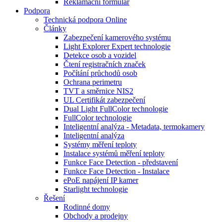
Reklamační formulář
Podpora
Technická podpora Online
Články
Zabezpečení kamerového systému
Light Explorer Expert technologie
Detekce osob a vozidel
Čtení registračních značek
Počítání průchodů osob
Ochrana perimetru
TVT a směrnice NIS2
UL Certifikát zabezpečení
Dual Light FullColor technologie
FullColor technologie
Inteligentní analýza - Metadata, termokamery
Inteligentní analýza
Systémy měření teploty
Instalace systémů měření teploty
Funkce Face Detection - představení
Funkce Face Detection - Instalace
ePoE napájení IP kamer
Starlight technologie
Řešení
Rodinné domy
Obchody a prodejny