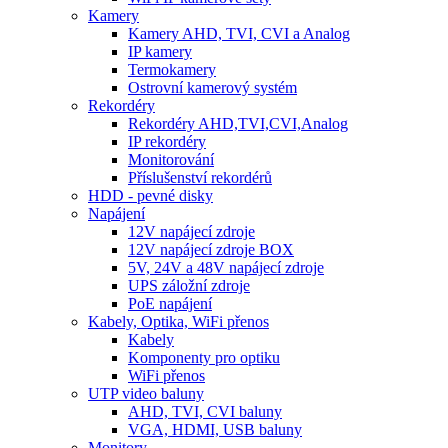
Kamery
Kamery AHD, TVI, CVI a Analog
IP kamery
Termokamery
Ostrovní kamerový systém
Rekordéry
Rekordéry AHD,TVI,CVI,Analog
IP rekordéry
Monitorování
Příslušenství rekordérů
HDD - pevné disky
Napájení
12V napájecí zdroje
12V napájecí zdroje BOX
5V, 24V a 48V napájecí zdroje
UPS záložní zdroje
PoE napájení
Kabely, Optika, WiFi přenos
Kabely
Komponenty pro optiku
WiFi přenos
UTP video baluny
AHD, TVI, CVI baluny
VGA, HDMI, USB baluny
Monitory