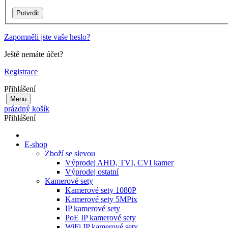
Zapomněli jste vaše heslo?
Ještě nemáte účet?
Registrace
Přihlášení
Menu
prázdný košík
Přihlášení
E-shop
Zboží se slevou
Výprodej AHD, TVI, CVI kamer
Výprodej ostatní
Kamerové sety
Kamerové sety 1080P
Kamerové sety 5MPix
IP kamerové sety
PoE IP kamerové sety
WiFi IP kamerové sety