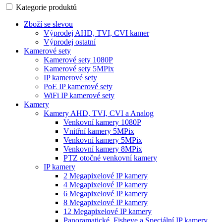
Kategorie produktů
Zboží se slevou
Výprodej AHD, TVI, CVI kamer
Výprodej ostatní
Kamerové sety
Kamerové sety 1080P
Kamerové sety 5MPix
IP kamerové sety
PoE IP kamerové sety
WiFi IP kamerové sety
Kamery
Kamery AHD, TVI, CVI a Analog
Venkovní kamery 1080P
Vnitřní kamery 5MPix
Venkovní kamery 5MPix
Venkovní kamery 8MPix
PTZ otočné venkovní kamery
IP kamery
2 Megapixelové IP kamery
4 Megapixelové IP kamery
6 Megapixelové IP kamery
8 Megapixelové IP kamery
12 Megapixelové IP kamery
Panoramatické, Fisheye a Speciální IP kamery