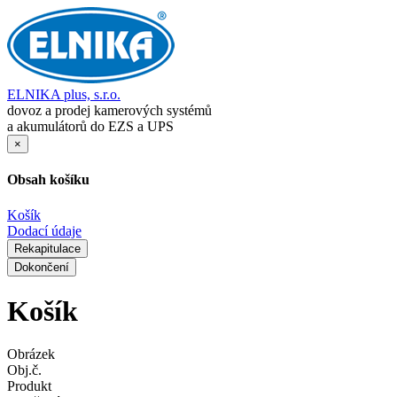
ELNIKA plus, s.r.o.
dovoz a prodej kamerových systémů
a akumulátorů do EZS a UPS
×
Obsah košíku
Košík
Dodací údaje
Rekapitulace
Dokončení
Košík
Obrázek
Obj.č.
Produkt