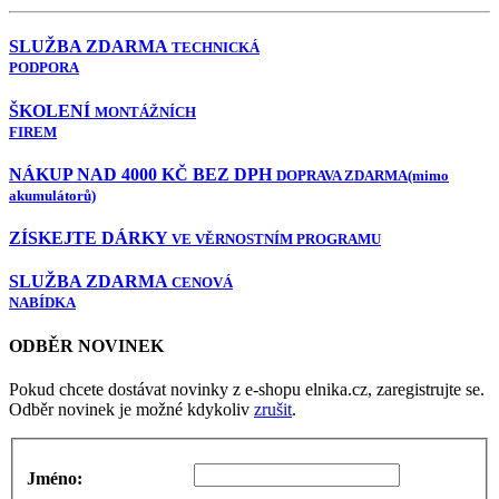
SLUŽBA ZDARMA
TECHNICKÁ
PODPORA
ŠKOLENÍ
MONTÁŽNÍCH
FIREM
NÁKUP NAD 4000 KČ BEZ DPH
DOPRAVA ZDARMA
(mimo
akumulátorů)
ZÍSKEJTE DÁRKY
VE VĚRNOSTNÍM PROGRAMU
SLUŽBA ZDARMA
CENOVÁ
NABÍDKA
ODBĚR NOVINEK
Pokud chcete dostávat novinky z e-shopu elnika.cz, zaregistrujte se.
Odběr novinek je možné kdykoliv
zrušit
.
Jméno: