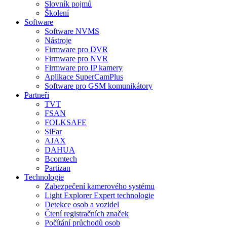
Slovník pojmů
Školení
Software
Software NVMS
Nástroje
Firmware pro DVR
Firmware pro NVR
Firmware pro IP kamery
Aplikace SuperCamPlus
Software pro GSM komunikátory
Partneři
TVT
FSAN
FOLKSAFE
SiFar
AJAX
DAHUA
Bcomtech
Partizan
Technologie
Zabezpečení kamerového systému
Light Explorer Expert technologie
Detekce osob a vozidel
Čtení registračních značek
Počítání průchodů osob