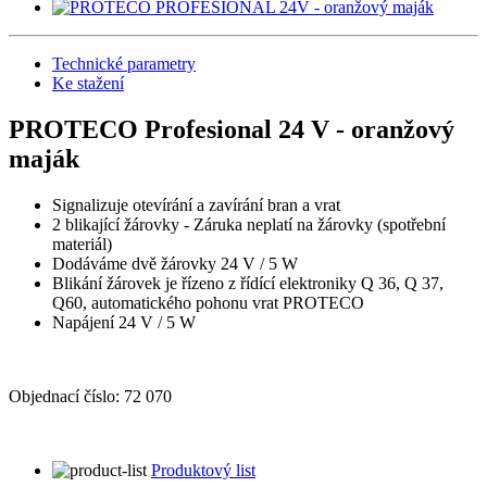
Technické parametry
Ke stažení
PROTECO Profesional 24 V - oranžový
maják
Signalizuje otevírání a zavírání bran a vrat
2 blikající žárovky - Záruka neplatí na žárovky (spotřební
materiál)
Dodáváme dvě žárovky 24 V / 5 W
Blikání žárovek je řízeno z řídící elektroniky Q 36, Q 37,
Q60, automatického pohonu vrat PROTECO
Napájení 24 V / 5 W
Objednací číslo:
72 070
Produktový list