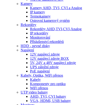
Kamery
Kamery AHD, TVI, CVI a Analog
IP kamery
Termokamery
Ostrovní kamerový systém
Rekordéry
Rekordéry AHD,TVI,CVI,Analog
IP rekordéry
Monitorování
Příslušenství rekordérů
HDD - pevné disky
Napájení
12V napájecí zdroje
12V napájecí zdroje BOX
5V, 24V a 48V napájecí zdroje
UPS záložní zdroje
PoE napájení
Kabely, Optika, WiFi přenos
Kabely
Komponenty pro optiku
WiFi přenos
UTP video baluny
AHD, TVI, CVI baluny
VGA, HDMI, USB baluny
Monitory