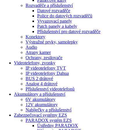
Paměťové karty
Rozvaděče a příslušenství
Datové rozvaděče
Police do datových rozvaděčů
Vyvazovací panely
Patch panely a kabely
Příslušenství pro datové rozvaděče
Konektory
Výstražné prvky, samolepky
Audio
Atrapy kamer
Ochrany, zesilovače
Videotelefony, zvonky
IP videotelefony TVT
IP videotelefony Dahua
BUS 2 drátové
Analog 4 drátové
Příslušenství videotelefonů
Akumulátory a příslušenství
6V akumulátory
12V akumulátory
Nabíječky a příslušenství
Zabezpečovací systémy EZS
PARADOX systém EZS
Ústředny PARADOX