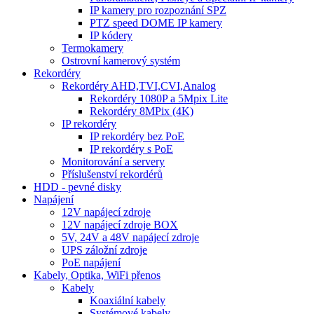
IP kamery pro rozpoznání SPZ
PTZ speed DOME IP kamery
IP kódery
Termokamery
Ostrovní kamerový systém
Rekordéry
Rekordéry AHD,TVI,CVI,Analog
Rekordéry 1080P a 5Mpix Lite
Rekordéry 8MPix (4K)
IP rekordéry
IP rekordéry bez PoE
IP rekordéry s PoE
Monitorování a servery
Příslušenství rekordérů
HDD - pevné disky
Napájení
12V napájecí zdroje
12V napájecí zdroje BOX
5V, 24V a 48V napájecí zdroje
UPS záložní zdroje
PoE napájení
Kabely, Optika, WiFi přenos
Kabely
Koaxiální kabely
Systémové kabely