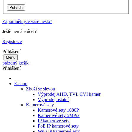
Zapomněli jste vaše heslo?
Ještě nemáte účet?
Registrace
Přihlášení
Menu
prázdný košík
Přihlášení
E-shop
Zboží se slevou
Výprodej AHD, TVI, CVI kamer
Výprodej ostatní
Kamerové sety
Kamerové sety 1080P
Kamerové sety 5MPix
IP kamerové sety
PoE IP kamerové sety
WiFi IP kamerové sety