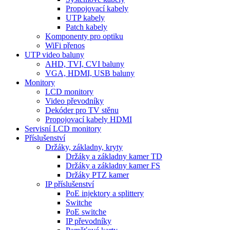
Propojovací kabely
UTP kabely
Patch kabely
Komponenty pro optiku
WiFi přenos
UTP video baluny
AHD, TVI, CVI baluny
VGA, HDMI, USB baluny
Monitory
LCD monitory
Video převodníky
Dekóder pro TV stěnu
Propojovací kabely HDMI
Servisní LCD monitory
Příslušenství
Držáky, základny, kryty
Držáky a základny kamer TD
Držáky a základny kamer FS
Držáky PTZ kamer
IP příslušenství
PoE injektory a splittery
Switche
PoE switche
IP převodníky