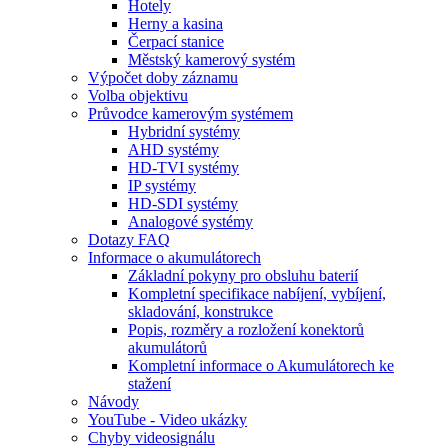
Hotely
Herny a kasina
Čerpací stanice
Městský kamerový systém
Výpočet doby záznamu
Volba objektivu
Průvodce kamerovým systémem
Hybridní systémy
AHD systémy
HD-TVI systémy
IP systémy
HD-SDI systémy
Analogové systémy
Dotazy FAQ
Informace o akumulátorech
Základní pokyny pro obsluhu baterií
Kompletní specifikace nabíjení, vybíjení,
skladování, konstrukce
Popis, rozměry a rozložení konektorů
akumulátorů
Kompletní informace o Akumulátorech ke
stažení
Návody
YouTube - Video ukázky
Chyby videosignálu