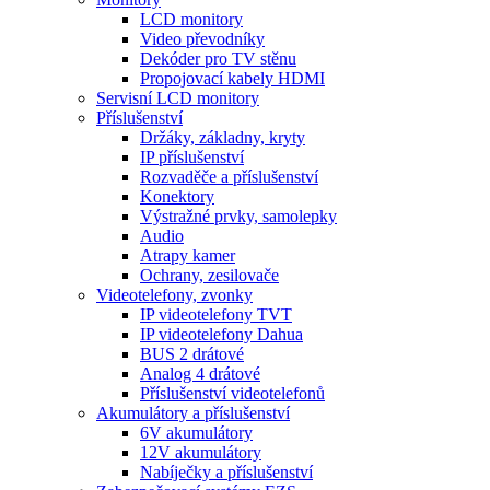
LCD monitory
Video převodníky
Dekóder pro TV stěnu
Propojovací kabely HDMI
Servisní LCD monitory
Příslušenství
Držáky, základny, kryty
IP příslušenství
Rozvaděče a příslušenství
Konektory
Výstražné prvky, samolepky
Audio
Atrapy kamer
Ochrany, zesilovače
Videotelefony, zvonky
IP videotelefony TVT
IP videotelefony Dahua
BUS 2 drátové
Analog 4 drátové
Příslušenství videotelefonů
Akumulátory a příslušenství
6V akumulátory
12V akumulátory
Nabíječky a příslušenství