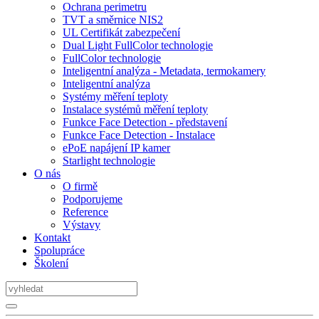
Ochrana perimetru
TVT a směrnice NIS2
UL Certifikát zabezpečení
Dual Light FullColor technologie
FullColor technologie
Inteligentní analýza - Metadata, termokamery
Inteligentní analýza
Systémy měření teploty
Instalace systémů měření teploty
Funkce Face Detection - představení
Funkce Face Detection - Instalace
ePoE napájení IP kamer
Starlight technologie
O nás
O firmě
Podporujeme
Reference
Výstavy
Kontakt
Spolupráce
Školení