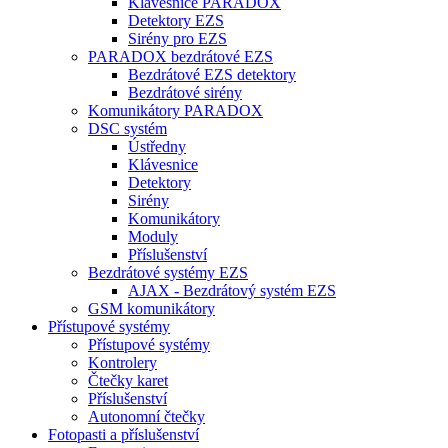
Klávesnice PARADOX
Detektory EZS
Sirény pro EZS
PARADOX bezdrátové EZS
Bezdrátové EZS detektory
Bezdrátové sirény
Komunikátory PARADOX
DSC systém
Ústředny
Klávesnice
Detektory
Sirény
Komunikátory
Moduly
Příslušenství
Bezdrátové systémy EZS
AJAX - Bezdrátový systém EZS
GSM komunikátory
Přístupové systémy
Přístupové systémy
Kontrolery
Čtečky karet
Příslušenství
Autonomní čtečky
Fotopasti a příslušenství