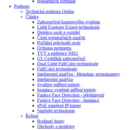
Reklamační formulář
Podpora
Technická podpora Online
Články
Zabezpečení kamerového systému
Light Explorer Expert technologie
Detekce osob a vozidel
Čtení registračních značek
Počítání průchodů osob
Ochrana perimetru
TVT a směrnice NIS2
UL Certifikát zabezpečení
Dual Light FullColor technologie
FullColor technologie
Inteligentní analýza - Metadata, termokamery
Inteligentní analýza
Systémy měření teploty
Instalace systémů měření teploty
Funkce Face Detection - představení
Funkce Face Detection - Instalace
ePoE napájení IP kamer
Starlight technologie
Řešení
Rodinné domy
Obchody a prodejny