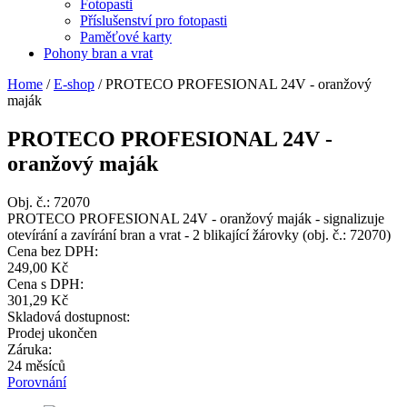
Fotopasti
Příslušenství pro fotopasti
Paměťové karty
Pohony bran a vrat
Home
/
E-shop
/
PROTECO PROFESIONAL 24V - oranžový
maják
PROTECO PROFESIONAL 24V -
oranžový maják
Obj. č.:
72070
PROTECO PROFESIONAL 24V - oranžový maják - signalizuje
otevírání a zavírání bran a vrat - 2 blikající žárovky (obj. č.: 72070)
Cena bez DPH:
249,00 Kč
Cena s DPH:
301,29 Kč
Skladová dostupnost:
Prodej ukončen
Záruka:
24 měsíců
Porovnání