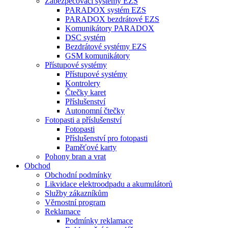
Zabezpečovací systémy EZS
PARADOX systém EZS
PARADOX bezdrátové EZS
Komunikátory PARADOX
DSC systém
Bezdrátové systémy EZS
GSM komunikátory
Přístupové systémy
Přístupové systémy
Kontrolery
Čtečky karet
Příslušenství
Autonomní čtečky
Fotopasti a příslušenství
Fotopasti
Příslušenství pro fotopasti
Paměťové karty
Pohony bran a vrat
Obchod
Obchodní podmínky
Likvidace elektroodpadu a akumulátorů
Služby zákazníkům
Věrnostní program
Reklamace
Podmínky reklamace