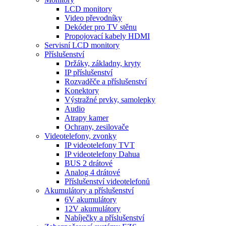
LCD monitory
Video převodníky
Dekóder pro TV stěnu
Propojovací kabely HDMI
Servisní LCD monitory
Příslušenství
Držáky, základny, kryty
IP příslušenství
Rozvaděče a příslušenství
Konektory
Výstražné prvky, samolepky
Audio
Atrapy kamer
Ochrany, zesilovače
Videotelefony, zvonky
IP videotelefony TVT
IP videotelefony Dahua
BUS 2 drátové
Analog 4 drátové
Příslušenství videotelefonů
Akumulátory a příslušenství
6V akumulátory
12V akumulátory
Nabíječky a příslušenství