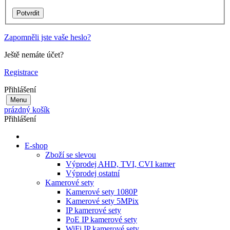
Zapomněli jste vaše heslo?
Ještě nemáte účet?
Registrace
Přihlášení
Menu
prázdný košík
Přihlášení
E-shop
Zboží se slevou
Výprodej AHD, TVI, CVI kamer
Výprodej ostatní
Kamerové sety
Kamerové sety 1080P
Kamerové sety 5MPix
IP kamerové sety
PoE IP kamerové sety
WiFi IP kamerové sety