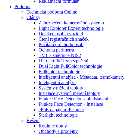
Reklamační formulář
Podpora
Technická podpora Online
Články
Zabezpečení kamerového systému
Light Explorer Expert technologie
Detekce osob a vozidel
Čtení registračních značek
Počítání průchodů osob
Ochrana perimetru
TVT a směrnice NIS2
UL Certifikát zabezpečení
Dual Light FullColor technologie
FullColor technologie
Inteligentní analýza - Metadata, termokamery
Inteligentní analýza
Systémy měření teploty
Instalace systémů měření teploty
Funkce Face Detection - představení
Funkce Face Detection - Instalace
ePoE napájení IP kamer
Starlight technologie
Řešení
Rodinné domy
Obchody a prodejny