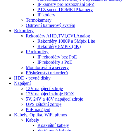
IP kamery pro rozpoznání SPZ
PTZ speed DOME IP kamery
IP kódery
Termokamery
Ostrovní kamerový systém
Rekordéry
Rekordéry AHD,TVI,CVI,Analog
Rekordéry 1080P a 5Mpix Lite
Rekordéry 8MPix (4K)
IP rekordéry
IP rekordéry bez PoE
IP rekordéry s PoE
Monitorování a servery
Příslušenství rekordérů
HDD - pevné disky
Napájení
12V napájecí zdroje
12V napájecí zdroje BOX
5V, 24V a 48V napájecí zdroje
UPS záložní zdroje
PoE napájení
Kabely, Optika, WiFi přenos
Kabely
Koaxiální kabely
Systémové kabely