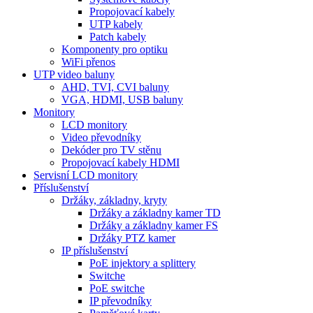
Propojovací kabely
UTP kabely
Patch kabely
Komponenty pro optiku
WiFi přenos
UTP video baluny
AHD, TVI, CVI baluny
VGA, HDMI, USB baluny
Monitory
LCD monitory
Video převodníky
Dekóder pro TV stěnu
Propojovací kabely HDMI
Servisní LCD monitory
Příslušenství
Držáky, základny, kryty
Držáky a základny kamer TD
Držáky a základny kamer FS
Držáky PTZ kamer
IP příslušenství
PoE injektory a splittery
Switche
PoE switche
IP převodníky