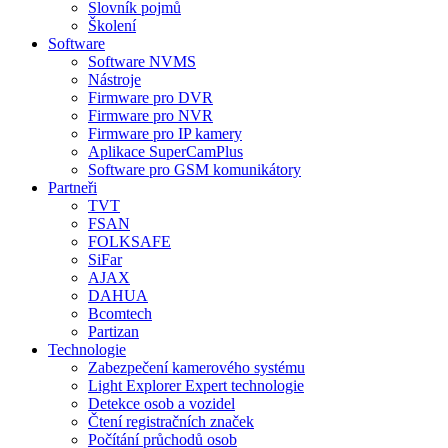
Slovník pojmů
Školení
Software
Software NVMS
Nástroje
Firmware pro DVR
Firmware pro NVR
Firmware pro IP kamery
Aplikace SuperCamPlus
Software pro GSM komunikátory
Partneři
TVT
FSAN
FOLKSAFE
SiFar
AJAX
DAHUA
Bcomtech
Partizan
Technologie
Zabezpečení kamerového systému
Light Explorer Expert technologie
Detekce osob a vozidel
Čtení registračních značek
Počítání průchodů osob