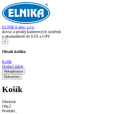
ELNIKA plus, s.r.o.
dovoz a prodej kamerových systémů
a akumulátorů do EZS a UPS
×
Obsah košíku
Košík
Dodací údaje
Rekapitulace
Dokončení
Košík
Obrázek
Obj.č.
Produkt