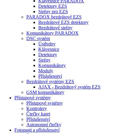
Klávesnice PARADOX
Detektory EZS
Sirény pro EZS
PARADOX bezdrátové EZS
Bezdrátové EZS detektory
Bezdrátové sirény
Komunikátory PARADOX
DSC systém
Ústředny
Klávesnice
Detektory
Sirény
Komunikátory
Moduly
Příslušenství
Bezdrátové systémy EZS
AJAX - Bezdrátový systém EZS
GSM komunikátory
Přístupové systémy
Přístupové systémy
Kontrolery
Čtečky karet
Příslušenství
Autonomní čtečky
Fotopasti a příslušenství