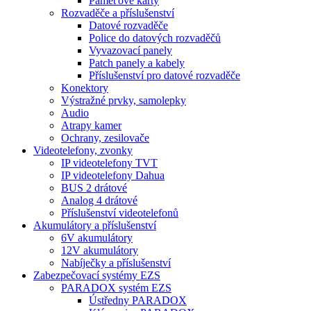
Paměťové karty
Rozvaděče a příslušenství
Datové rozvaděče
Police do datových rozvaděčů
Vyvazovací panely
Patch panely a kabely
Příslušenství pro datové rozvaděče
Konektory
Výstražné prvky, samolepky
Audio
Atrapy kamer
Ochrany, zesilovače
Videotelefony, zvonky
IP videotelefony TVT
IP videotelefony Dahua
BUS 2 drátové
Analog 4 drátové
Příslušenství videotelefonů
Akumulátory a příslušenství
6V akumulátory
12V akumulátory
Nabíječky a příslušenství
Zabezpečovací systémy EZS
PARADOX systém EZS
Ústředny PARADOX