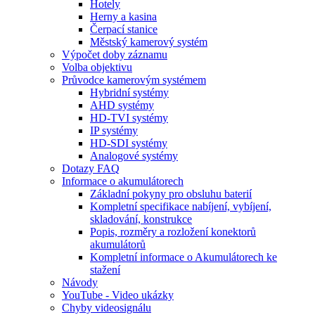
Hotely
Herny a kasina
Čerpací stanice
Městský kamerový systém
Výpočet doby záznamu
Volba objektivu
Průvodce kamerovým systémem
Hybridní systémy
AHD systémy
HD-TVI systémy
IP systémy
HD-SDI systémy
Analogové systémy
Dotazy FAQ
Informace o akumulátorech
Základní pokyny pro obsluhu baterií
Kompletní specifikace nabíjení, vybíjení,
skladování, konstrukce
Popis, rozměry a rozložení konektorů
akumulátorů
Kompletní informace o Akumulátorech ke
stažení
Návody
YouTube - Video ukázky
Chyby videosignálu