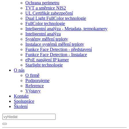
Ochrana perimetru
TVT a směrnice NIS2
UL Certifikát zabezpečení
Dual Light FullColor technologie
FullColor technologie
Inteligentní analýza - Metadata, termokamery
Inteligentní analýza
Systémy měření teploty
Instalace systémů měření teploty
Funkce Face Detection - představení
Funkce Face Detection - Instalace
ePoE napájení IP kamer
Starlight technologie
O nás
O firmě
Podporujeme
Reference
Výstavy
Kontakt
Spolupráce
Školení