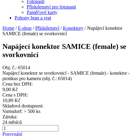
Fotopasti
Příslušenství pro fotopasti
Paměťové karty
Pohony bran a vrat
Home
/
E-shop
/
Příslušenství
/
Konektory
/
Napájecí konektor
SAMICE (female) se svorkovnicí
Napájecí konektor SAMICE (female) se
svorkovnicí
Obj. č.:
65014
Napájecí konektor se svorkovnicí - SAMICE (female) - konektor -
protikus pro kameru (obj. č.: 65014)
Cena bez DPH:
9,00 Kč
Cena s DPH:
10,89 Kč
Skladová dostupnost:
Varnsdorf: > 500 ks
Záruka:
24 měsíců
Porovnání