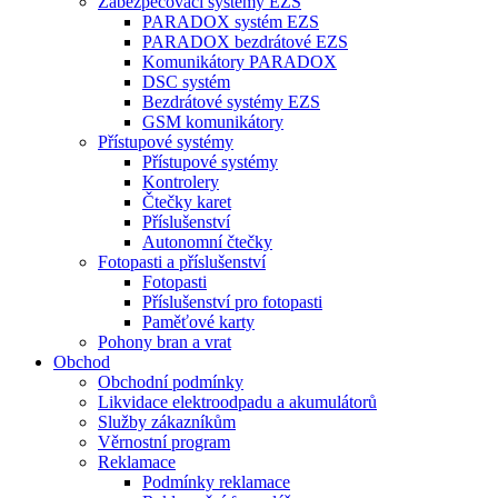
Zabezpečovací systémy EZS
PARADOX systém EZS
PARADOX bezdrátové EZS
Komunikátory PARADOX
DSC systém
Bezdrátové systémy EZS
GSM komunikátory
Přístupové systémy
Přístupové systémy
Kontrolery
Čtečky karet
Příslušenství
Autonomní čtečky
Fotopasti a příslušenství
Fotopasti
Příslušenství pro fotopasti
Paměťové karty
Pohony bran a vrat
Obchod
Obchodní podmínky
Likvidace elektroodpadu a akumulátorů
Služby zákazníkům
Věrnostní program
Reklamace
Podmínky reklamace