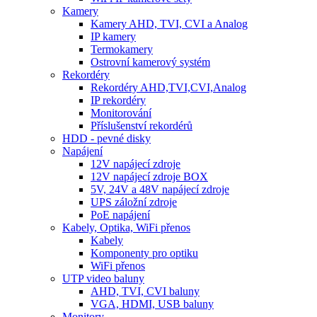
Kamery
Kamery AHD, TVI, CVI a Analog
IP kamery
Termokamery
Ostrovní kamerový systém
Rekordéry
Rekordéry AHD,TVI,CVI,Analog
IP rekordéry
Monitorování
Příslušenství rekordérů
HDD - pevné disky
Napájení
12V napájecí zdroje
12V napájecí zdroje BOX
5V, 24V a 48V napájecí zdroje
UPS záložní zdroje
PoE napájení
Kabely, Optika, WiFi přenos
Kabely
Komponenty pro optiku
WiFi přenos
UTP video baluny
AHD, TVI, CVI baluny
VGA, HDMI, USB baluny
Monitory