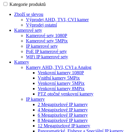
Kategorie produktů
Zboží se slevou
Výprodej AHD, TVI, CVI kamer
Výprodej ostatní
Kamerové sety
Kamerové sety 1080P
Kamerové sety 5MPix
IP kamerové sety
PoE IP kamerové sety
WiFi IP kamerové sety
Kamery
Kamery AHD, TVI, CVI a Analog
Venkovní kamery 1080P
Vnitřní kamery 5MPix
Venkovní kamery 5MPix
Venkovní kamery 8MPix
PTZ otočné venkovní kamery
IP kamery
2 Megapixelové IP kamery
4 Megapixelové IP kamery
6 Megapixelové IP kamery
8 Megapixelové IP kamery
12 Megapixelové IP kamery
Panoramatické, Fisheye a Speciální IP kamery