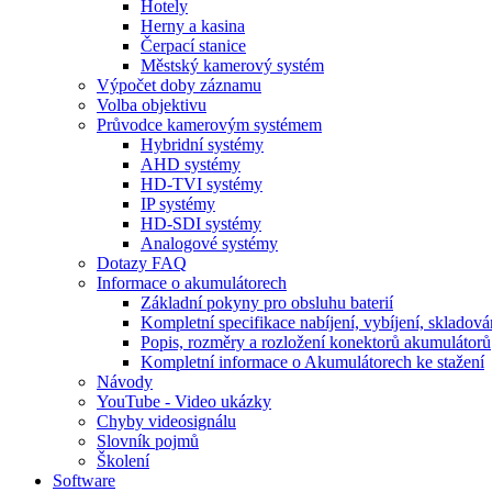
Hotely
Herny a kasina
Čerpací stanice
Městský kamerový systém
Výpočet doby záznamu
Volba objektivu
Průvodce kamerovým systémem
Hybridní systémy
AHD systémy
HD-TVI systémy
IP systémy
HD-SDI systémy
Analogové systémy
Dotazy FAQ
Informace o akumulátorech
Základní pokyny pro obsluhu baterií
Kompletní specifikace nabíjení, vybíjení, skladová
Popis, rozměry a rozložení konektorů akumulátorů
Kompletní informace o Akumulátorech ke stažení
Návody
YouTube - Video ukázky
Chyby videosignálu
Slovník pojmů
Školení
Software