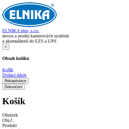
ELNIKA plus, s.r.o.
dovoz a prodej kamerových systémů
a akumulátorů do EZS a UPS
×
Obsah košíku
Košík
Dodací údaje
Rekapitulace
Dokončení
Košík
Obrázek
Obj.č.
Produkt