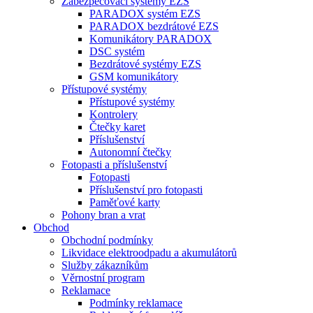
Zabezpečovací systémy EZS
PARADOX systém EZS
PARADOX bezdrátové EZS
Komunikátory PARADOX
DSC systém
Bezdrátové systémy EZS
GSM komunikátory
Přístupové systémy
Přístupové systémy
Kontrolery
Čtečky karet
Příslušenství
Autonomní čtečky
Fotopasti a příslušenství
Fotopasti
Příslušenství pro fotopasti
Paměťové karty
Pohony bran a vrat
Obchod
Obchodní podmínky
Likvidace elektroodpadu a akumulátorů
Služby zákazníkům
Věrnostní program
Reklamace
Podmínky reklamace