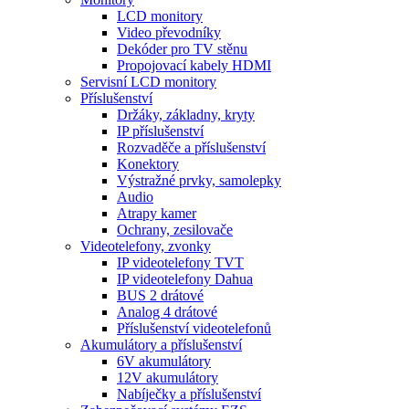
LCD monitory
Video převodníky
Dekóder pro TV stěnu
Propojovací kabely HDMI
Servisní LCD monitory
Příslušenství
Držáky, základny, kryty
IP příslušenství
Rozvaděče a příslušenství
Konektory
Výstražné prvky, samolepky
Audio
Atrapy kamer
Ochrany, zesilovače
Videotelefony, zvonky
IP videotelefony TVT
IP videotelefony Dahua
BUS 2 drátové
Analog 4 drátové
Příslušenství videotelefonů
Akumulátory a příslušenství
6V akumulátory
12V akumulátory
Nabíječky a příslušenství