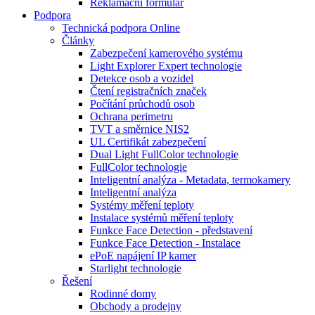
Reklamační formulář
Podpora
Technická podpora Online
Články
Zabezpečení kamerového systému
Light Explorer Expert technologie
Detekce osob a vozidel
Čtení registračních značek
Počítání průchodů osob
Ochrana perimetru
TVT a směrnice NIS2
UL Certifikát zabezpečení
Dual Light FullColor technologie
FullColor technologie
Inteligentní analýza - Metadata, termokamery
Inteligentní analýza
Systémy měření teploty
Instalace systémů měření teploty
Funkce Face Detection - představení
Funkce Face Detection - Instalace
ePoE napájení IP kamer
Starlight technologie
Řešení
Rodinné domy
Obchody a prodejny