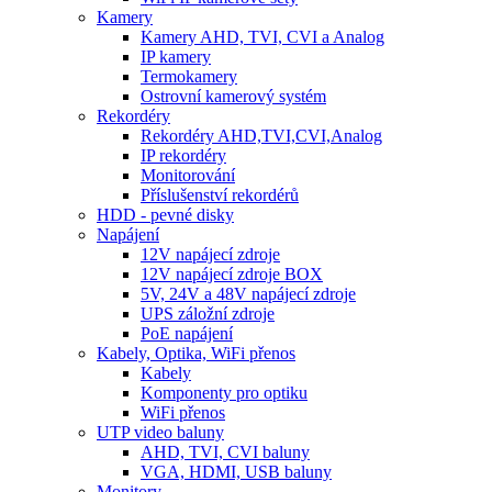
Kamery
Kamery AHD, TVI, CVI a Analog
IP kamery
Termokamery
Ostrovní kamerový systém
Rekordéry
Rekordéry AHD,TVI,CVI,Analog
IP rekordéry
Monitorování
Příslušenství rekordérů
HDD - pevné disky
Napájení
12V napájecí zdroje
12V napájecí zdroje BOX
5V, 24V a 48V napájecí zdroje
UPS záložní zdroje
PoE napájení
Kabely, Optika, WiFi přenos
Kabely
Komponenty pro optiku
WiFi přenos
UTP video baluny
AHD, TVI, CVI baluny
VGA, HDMI, USB baluny
Monitory