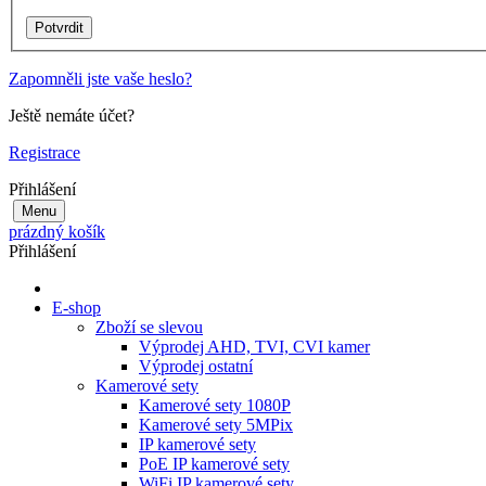
Zapomněli jste vaše heslo?
Ještě nemáte účet?
Registrace
Přihlášení
Menu
prázdný košík
Přihlášení
E-shop
Zboží se slevou
Výprodej AHD, TVI, CVI kamer
Výprodej ostatní
Kamerové sety
Kamerové sety 1080P
Kamerové sety 5MPix
IP kamerové sety
PoE IP kamerové sety
WiFi IP kamerové sety