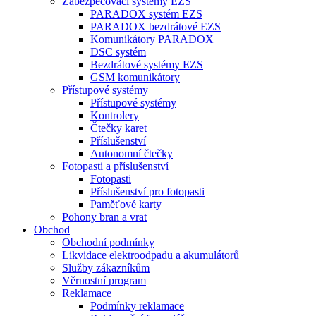
Zabezpečovací systémy EZS
PARADOX systém EZS
PARADOX bezdrátové EZS
Komunikátory PARADOX
DSC systém
Bezdrátové systémy EZS
GSM komunikátory
Přístupové systémy
Přístupové systémy
Kontrolery
Čtečky karet
Příslušenství
Autonomní čtečky
Fotopasti a příslušenství
Fotopasti
Příslušenství pro fotopasti
Paměťové karty
Pohony bran a vrat
Obchod
Obchodní podmínky
Likvidace elektroodpadu a akumulátorů
Služby zákazníkům
Věrnostní program
Reklamace
Podmínky reklamace