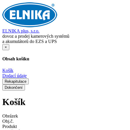
ELNIKA plus, s.r.o.
dovoz a prodej kamerových systémů
a akumulátorů do EZS a UPS
×
Obsah košíku
Košík
Dodací údaje
Rekapitulace
Dokončení
Košík
Obrázek
Obj.č.
Produkt