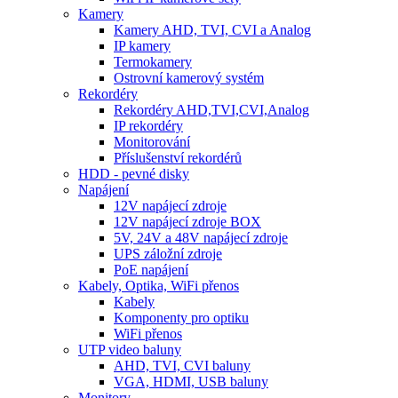
Kamery
Kamery AHD, TVI, CVI a Analog
IP kamery
Termokamery
Ostrovní kamerový systém
Rekordéry
Rekordéry AHD,TVI,CVI,Analog
IP rekordéry
Monitorování
Příslušenství rekordérů
HDD - pevné disky
Napájení
12V napájecí zdroje
12V napájecí zdroje BOX
5V, 24V a 48V napájecí zdroje
UPS záložní zdroje
PoE napájení
Kabely, Optika, WiFi přenos
Kabely
Komponenty pro optiku
WiFi přenos
UTP video baluny
AHD, TVI, CVI baluny
VGA, HDMI, USB baluny
Monitory