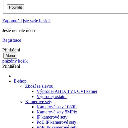
Zapomněli jste vaše heslo?
Ještě nemáte účet?
Registrace
Přihlášení
Menu
prázdný košík
Přihlášení
E-shop
Zboží se slevou
Výprodej AHD, TVI, CVI kamer
Výprodej ostatní
Kamerové sety
Kamerové sety 1080P
Kamerové sety 5MPix
IP kamerové sety
PoE IP kamerové sety
WiFi IP kamerové sety