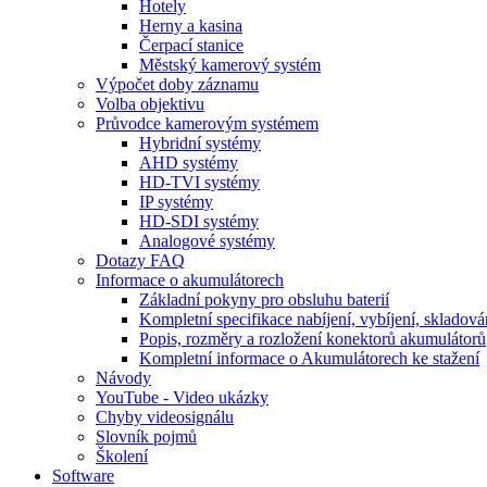
Hotely
Herny a kasina
Čerpací stanice
Městský kamerový systém
Výpočet doby záznamu
Volba objektivu
Průvodce kamerovým systémem
Hybridní systémy
AHD systémy
HD-TVI systémy
IP systémy
HD-SDI systémy
Analogové systémy
Dotazy FAQ
Informace o akumulátorech
Základní pokyny pro obsluhu baterií
Kompletní specifikace nabíjení, vybíjení, skladová
Popis, rozměry a rozložení konektorů akumulátorů
Kompletní informace o Akumulátorech ke stažení
Návody
YouTube - Video ukázky
Chyby videosignálu
Slovník pojmů
Školení
Software