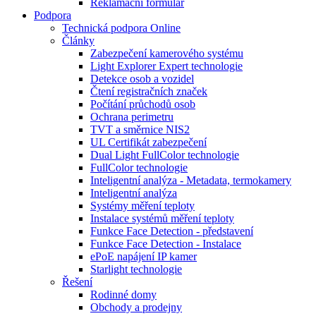
Reklamační formulář
Podpora
Technická podpora Online
Články
Zabezpečení kamerového systému
Light Explorer Expert technologie
Detekce osob a vozidel
Čtení registračních značek
Počítání průchodů osob
Ochrana perimetru
TVT a směrnice NIS2
UL Certifikát zabezpečení
Dual Light FullColor technologie
FullColor technologie
Inteligentní analýza - Metadata, termokamery
Inteligentní analýza
Systémy měření teploty
Instalace systémů měření teploty
Funkce Face Detection - představení
Funkce Face Detection - Instalace
ePoE napájení IP kamer
Starlight technologie
Řešení
Rodinné domy
Obchody a prodejny