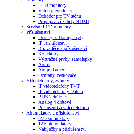
LCD monitory
Video převodníky
Dekóder pro TV stěnu
Propojovací kabely HDMI
Servisní LCD monitory
Příslušenství
Držáky, základny, kryty
IP příslušenství
Rozvaděče a příslušenství
Konektory
Výstražné prvky, samolepky
Audio
Atrapy kamer
Ochrany, zesilovače
Videotelefony, zvonky
IP videotelefony TVT
IP videotelefony Dahua
BUS 2 drátové
Analog 4 drátové
Příslušenství videotelefonů
Akumulátory a příslušenství
6V akumulátory
12V akumulátory
Nabíječky a příslušenství