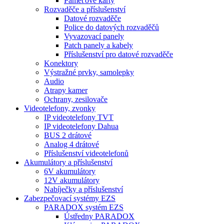
Paměťové karty
Rozvaděče a příslušenství
Datové rozvaděče
Police do datových rozvaděčů
Vyvazovací panely
Patch panely a kabely
Příslušenství pro datové rozvaděče
Konektory
Výstražné prvky, samolepky
Audio
Atrapy kamer
Ochrany, zesilovače
Videotelefony, zvonky
IP videotelefony TVT
IP videotelefony Dahua
BUS 2 drátové
Analog 4 drátové
Příslušenství videotelefonů
Akumulátory a příslušenství
6V akumulátory
12V akumulátory
Nabíječky a příslušenství
Zabezpečovací systémy EZS
PARADOX systém EZS
Ústředny PARADOX