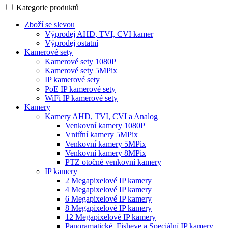
Kategorie produktů
Zboží se slevou
Výprodej AHD, TVI, CVI kamer
Výprodej ostatní
Kamerové sety
Kamerové sety 1080P
Kamerové sety 5MPix
IP kamerové sety
PoE IP kamerové sety
WiFi IP kamerové sety
Kamery
Kamery AHD, TVI, CVI a Analog
Venkovní kamery 1080P
Vnitřní kamery 5MPix
Venkovní kamery 5MPix
Venkovní kamery 8MPix
PTZ otočné venkovní kamery
IP kamery
2 Megapixelové IP kamery
4 Megapixelové IP kamery
6 Megapixelové IP kamery
8 Megapixelové IP kamery
12 Megapixelové IP kamery
Panoramatické, Fisheye a Speciální IP kamery