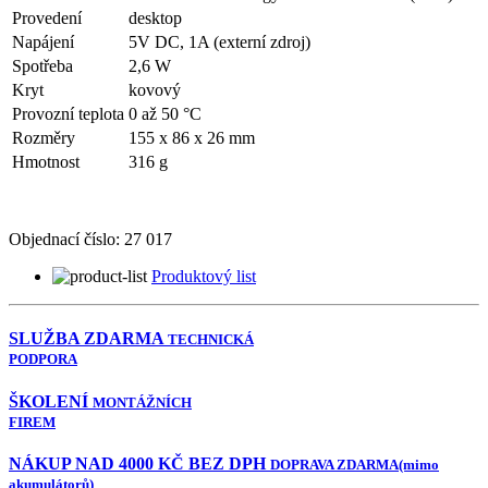
Provedení
desktop
Napájení
5V DC, 1A (externí zdroj)
Spotřeba
2,6 W
Kryt
kovový
Provozní teplota
0 až 50 °C
Rozměry
155 x 86 x 26 mm
Hmotnost
316 g
Objednací číslo:
27 017
Produktový list
SLUŽBA ZDARMA
TECHNICKÁ
PODPORA
ŠKOLENÍ
MONTÁŽNÍCH
FIREM
NÁKUP NAD 4000 KČ BEZ DPH
DOPRAVA ZDARMA
(mimo
akumulátorů)