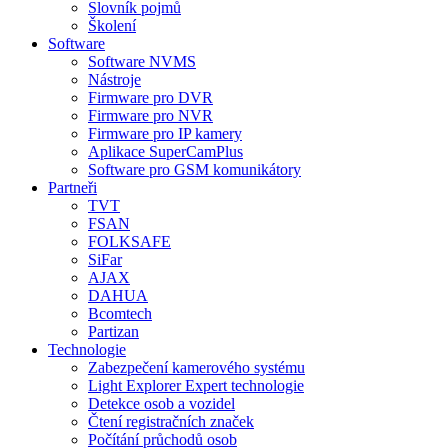
Slovník pojmů
Školení
Software
Software NVMS
Nástroje
Firmware pro DVR
Firmware pro NVR
Firmware pro IP kamery
Aplikace SuperCamPlus
Software pro GSM komunikátory
Partneři
TVT
FSAN
FOLKSAFE
SiFar
AJAX
DAHUA
Bcomtech
Partizan
Technologie
Zabezpečení kamerového systému
Light Explorer Expert technologie
Detekce osob a vozidel
Čtení registračních značek
Počítání průchodů osob