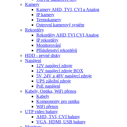
Kamery
Kamery AHD, TVI, CVI a Analog
IP kamery
Termokamery
Ostrovní kamerový systém
Rekordéry
Rekordéry AHD,TVI,CVI,Analog
IP rekordéry
Monitorování
Příslušenství rekordérů
HDD - pevné disky
Napájení
12V napájecí zdroje
12V napájecí zdroje BOX
5V, 24V a 48V napájecí zdroje
UPS záložní zdroje
PoE napájení
Kabely, Optika, WiFi přenos
Kabely
Komponenty pro optiku
WiFi přenos
UTP video baluny
AHD, TVI, CVI baluny
VGA, HDMI, USB baluny
Monitory