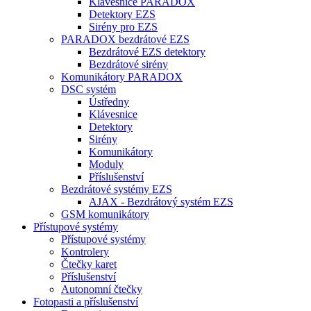
Klávesnice PARADOX
Detektory EZS
Sirény pro EZS
PARADOX bezdrátové EZS
Bezdrátové EZS detektory
Bezdrátové sirény
Komunikátory PARADOX
DSC systém
Ústředny
Klávesnice
Detektory
Sirény
Komunikátory
Moduly
Příslušenství
Bezdrátové systémy EZS
AJAX - Bezdrátový systém EZS
GSM komunikátory
Přístupové systémy
Přístupové systémy
Kontrolery
Čtečky karet
Příslušenství
Autonomní čtečky
Fotopasti a příslušenství