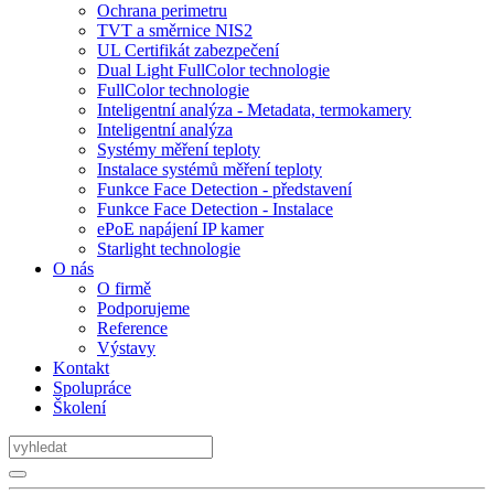
Ochrana perimetru
TVT a směrnice NIS2
UL Certifikát zabezpečení
Dual Light FullColor technologie
FullColor technologie
Inteligentní analýza - Metadata, termokamery
Inteligentní analýza
Systémy měření teploty
Instalace systémů měření teploty
Funkce Face Detection - představení
Funkce Face Detection - Instalace
ePoE napájení IP kamer
Starlight technologie
O nás
O firmě
Podporujeme
Reference
Výstavy
Kontakt
Spolupráce
Školení