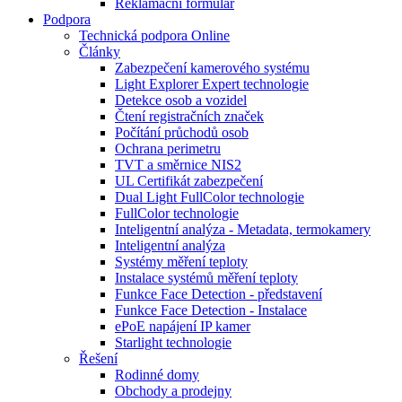
Reklamační formulář
Podpora
Technická podpora Online
Články
Zabezpečení kamerového systému
Light Explorer Expert technologie
Detekce osob a vozidel
Čtení registračních značek
Počítání průchodů osob
Ochrana perimetru
TVT a směrnice NIS2
UL Certifikát zabezpečení
Dual Light FullColor technologie
FullColor technologie
Inteligentní analýza - Metadata, termokamery
Inteligentní analýza
Systémy měření teploty
Instalace systémů měření teploty
Funkce Face Detection - představení
Funkce Face Detection - Instalace
ePoE napájení IP kamer
Starlight technologie
Řešení
Rodinné domy
Obchody a prodejny