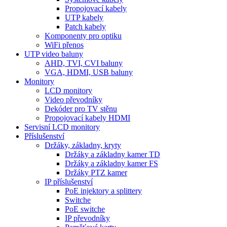
Propojovací kabely
UTP kabely
Patch kabely
Komponenty pro optiku
WiFi přenos
UTP video baluny
AHD, TVI, CVI baluny
VGA, HDMI, USB baluny
Monitory
LCD monitory
Video převodníky
Dekóder pro TV stěnu
Propojovací kabely HDMI
Servisní LCD monitory
Příslušenství
Držáky, základny, kryty
Držáky a základny kamer TD
Držáky a základny kamer FS
Držáky PTZ kamer
IP příslušenství
PoE injektory a splittery
Switche
PoE switche
IP převodníky