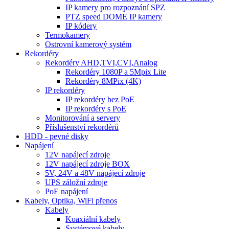
IP kamery pro rozpoznání SPZ
PTZ speed DOME IP kamery
IP kódery
Termokamery
Ostrovní kamerový systém
Rekordéry
Rekordéry AHD,TVI,CVI,Analog
Rekordéry 1080P a 5Mpix Lite
Rekordéry 8MPix (4K)
IP rekordéry
IP rekordéry bez PoE
IP rekordéry s PoE
Monitorování a servery
Příslušenství rekordérů
HDD - pevné disky
Napájení
12V napájecí zdroje
12V napájecí zdroje BOX
5V, 24V a 48V napájecí zdroje
UPS záložní zdroje
PoE napájení
Kabely, Optika, WiFi přenos
Kabely
Koaxiální kabely
Systémové kabely