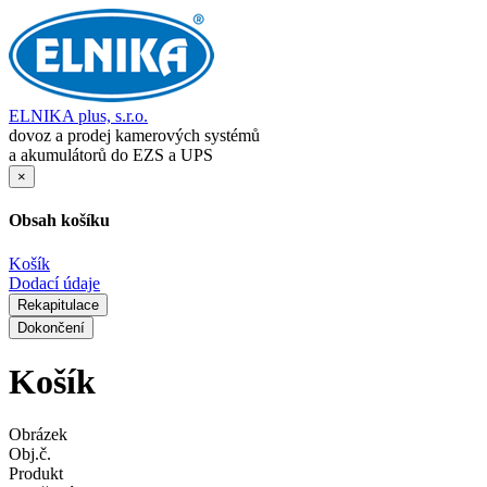
ELNIKA plus, s.r.o.
dovoz a prodej kamerových systémů
a akumulátorů do EZS a UPS
×
Obsah košíku
Košík
Dodací údaje
Rekapitulace
Dokončení
Košík
Obrázek
Obj.č.
Produkt