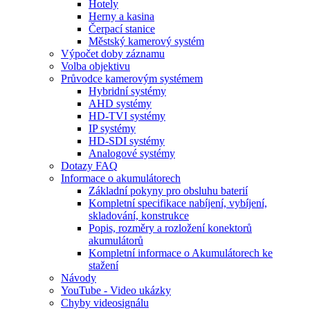
Hotely
Herny a kasina
Čerpací stanice
Městský kamerový systém
Výpočet doby záznamu
Volba objektivu
Průvodce kamerovým systémem
Hybridní systémy
AHD systémy
HD-TVI systémy
IP systémy
HD-SDI systémy
Analogové systémy
Dotazy FAQ
Informace o akumulátorech
Základní pokyny pro obsluhu baterií
Kompletní specifikace nabíjení, vybíjení,
skladování, konstrukce
Popis, rozměry a rozložení konektorů
akumulátorů
Kompletní informace o Akumulátorech ke
stažení
Návody
YouTube - Video ukázky
Chyby videosignálu