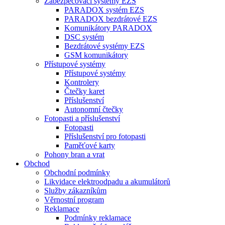
Zabezpečovací systémy EZS
PARADOX systém EZS
PARADOX bezdrátové EZS
Komunikátory PARADOX
DSC systém
Bezdrátové systémy EZS
GSM komunikátory
Přístupové systémy
Přístupové systémy
Kontrolery
Čtečky karet
Příslušenství
Autonomní čtečky
Fotopasti a příslušenství
Fotopasti
Příslušenství pro fotopasti
Paměťové karty
Pohony bran a vrat
Obchod
Obchodní podmínky
Likvidace elektroodpadu a akumulátorů
Služby zákazníkům
Věrnostní program
Reklamace
Podmínky reklamace