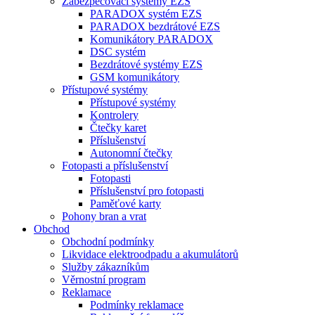
Zabezpečovací systémy EZS
PARADOX systém EZS
PARADOX bezdrátové EZS
Komunikátory PARADOX
DSC systém
Bezdrátové systémy EZS
GSM komunikátory
Přístupové systémy
Přístupové systémy
Kontrolery
Čtečky karet
Příslušenství
Autonomní čtečky
Fotopasti a příslušenství
Fotopasti
Příslušenství pro fotopasti
Paměťové karty
Pohony bran a vrat
Obchod
Obchodní podmínky
Likvidace elektroodpadu a akumulátorů
Služby zákazníkům
Věrnostní program
Reklamace
Podmínky reklamace