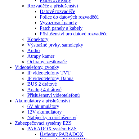
Paměťové karty
Rozvaděče a příslušenství
Datové rozvaděče
Police do datových rozvaděčů
Vyvazovací panely
Patch panely a kabely
Příslušenství pro datové rozvaděče
Konektory
Výstražné prvky, samolepky
Audio
Atrapy kamer
Ochrany, zesilovače
Videotelefony, zvonky
IP videotelefony TVT
IP videotelefony Dahua
BUS 2 drátové
Analog 4 drátové
Příslušenství videotelefonů
Akumulátory a příslušenství
6V akumulátory
12V akumulátory
Nabíječky a příslušenství
Zabezpečovací systémy EZS
PARADOX systém EZS
Ústředny PARADOX