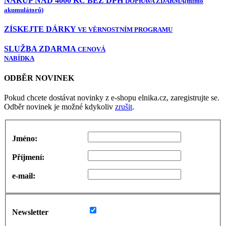
NÁKUP NAD 4000 KČ BEZ DPH
DOPRAVA ZDARMA
(mimo
akumulátorů)
ZÍSKEJTE DÁRKY
VE VĚRNOSTNÍM PROGRAMU
SLUŽBA ZDARMA
CENOVÁ
NABÍDKA
ODBĚR NOVINEK
Pokud chcete dostávat novinky z e-shopu elnika.cz, zaregistrujte se.
Odběr novinek je možné kdykoliv
zrušit
.
Jméno:
Příjmení:
e-mail:
Newsletter