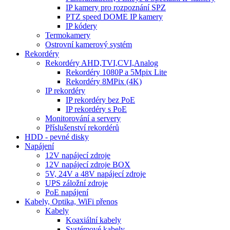
IP kamery pro rozpoznání SPZ
PTZ speed DOME IP kamery
IP kódery
Termokamery
Ostrovní kamerový systém
Rekordéry
Rekordéry AHD,TVI,CVI,Analog
Rekordéry 1080P a 5Mpix Lite
Rekordéry 8MPix (4K)
IP rekordéry
IP rekordéry bez PoE
IP rekordéry s PoE
Monitorování a servery
Příslušenství rekordérů
HDD - pevné disky
Napájení
12V napájecí zdroje
12V napájecí zdroje BOX
5V, 24V a 48V napájecí zdroje
UPS záložní zdroje
PoE napájení
Kabely, Optika, WiFi přenos
Kabely
Koaxiální kabely
Systémové kabely