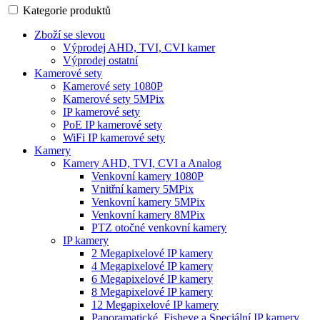
Kategorie produktů
Zboží se slevou
Výprodej AHD, TVI, CVI kamer
Výprodej ostatní
Kamerové sety
Kamerové sety 1080P
Kamerové sety 5MPix
IP kamerové sety
PoE IP kamerové sety
WiFi IP kamerové sety
Kamery
Kamery AHD, TVI, CVI a Analog
Venkovní kamery 1080P
Vnitřní kamery 5MPix
Venkovní kamery 5MPix
Venkovní kamery 8MPix
PTZ otočné venkovní kamery
IP kamery
2 Megapixelové IP kamery
4 Megapixelové IP kamery
6 Megapixelové IP kamery
8 Megapixelové IP kamery
12 Megapixelové IP kamery
Panoramatické, Fisheye a Speciální IP kamery