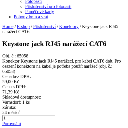
Fotopasti
Příslušenství pro fotopasti
Paměťové karty
Pohony bran a vrat
Home
/
E-shop
/
Příslušenství
/
Konektory
/
Keystone jack RJ45
narážecí CAT6
Keystone jack RJ45 narážecí CAT6
Obj. č.:
65058
Konektor Keystone jack RJ45 narážecí, pro kabel CAT6 drát. Pro
osazení konektoru na kabel je potřeba použít narážeč (obj. č.:
65058)
Cena bez DPH:
59,00 Kč
Cena s DPH:
71,39 Kč
Skladová dostupnost:
Varnsdorf: 1 ks
Záruka:
24 měsíců
Porovnání