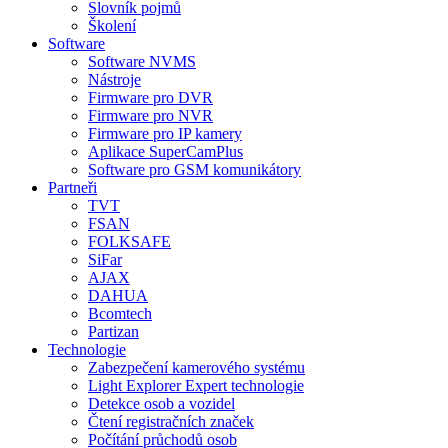
Slovník pojmů
Školení
Software
Software NVMS
Nástroje
Firmware pro DVR
Firmware pro NVR
Firmware pro IP kamery
Aplikace SuperCamPlus
Software pro GSM komunikátory
Partneři
TVT
FSAN
FOLKSAFE
SiFar
AJAX
DAHUA
Bcomtech
Partizan
Technologie
Zabezpečení kamerového systému
Light Explorer Expert technologie
Detekce osob a vozidel
Čtení registračních značek
Počítání průchodů osob