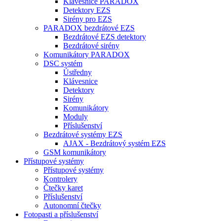
Klávesnice PARADOX
Detektory EZS
Sirény pro EZS
PARADOX bezdrátové EZS
Bezdrátové EZS detektory
Bezdrátové sirény
Komunikátory PARADOX
DSC systém
Ústředny
Klávesnice
Detektory
Sirény
Komunikátory
Moduly
Příslušenství
Bezdrátové systémy EZS
AJAX - Bezdrátový systém EZS
GSM komunikátory
Přístupové systémy
Přístupové systémy
Kontrolery
Čtečky karet
Příslušenství
Autonomní čtečky
Fotopasti a příslušenství