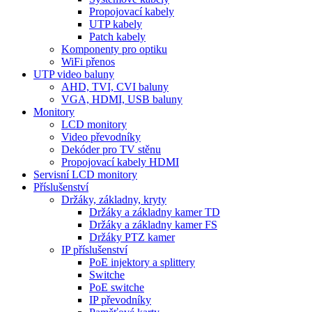
Propojovací kabely
UTP kabely
Patch kabely
Komponenty pro optiku
WiFi přenos
UTP video baluny
AHD, TVI, CVI baluny
VGA, HDMI, USB baluny
Monitory
LCD monitory
Video převodníky
Dekóder pro TV stěnu
Propojovací kabely HDMI
Servisní LCD monitory
Příslušenství
Držáky, základny, kryty
Držáky a základny kamer TD
Držáky a základny kamer FS
Držáky PTZ kamer
IP příslušenství
PoE injektory a splittery
Switche
PoE switche
IP převodníky