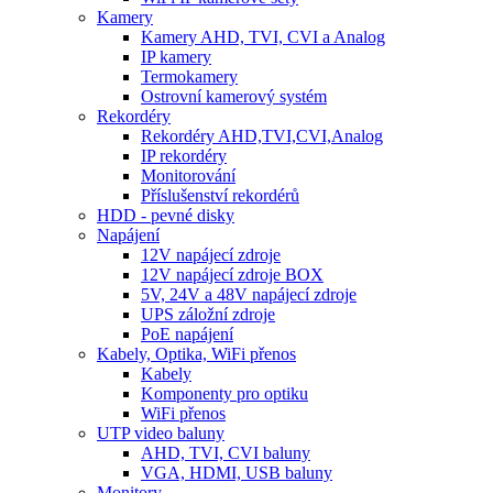
Kamery
Kamery AHD, TVI, CVI a Analog
IP kamery
Termokamery
Ostrovní kamerový systém
Rekordéry
Rekordéry AHD,TVI,CVI,Analog
IP rekordéry
Monitorování
Příslušenství rekordérů
HDD - pevné disky
Napájení
12V napájecí zdroje
12V napájecí zdroje BOX
5V, 24V a 48V napájecí zdroje
UPS záložní zdroje
PoE napájení
Kabely, Optika, WiFi přenos
Kabely
Komponenty pro optiku
WiFi přenos
UTP video baluny
AHD, TVI, CVI baluny
VGA, HDMI, USB baluny
Monitory