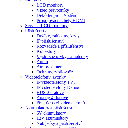
LCD monitory
Video převodníky
Dekóder pro TV stěnu
Propojovací kabely HDMI
Servisní LCD monitory
Příslušenství
Držáky, základny, kryty
IP příslušenství
Rozvaděče a příslušenství
Konektory
Výstražné prvky, samolepky
Audio
Atrapy kamer
Ochrany, zesilovače
Videotelefony, zvonky
IP videotelefony TVT
IP videotelefony Dahua
BUS 2 drátové
Analog 4 drátové
Příslušenství videotelefonů
Akumulátory a příslušenství
6V akumulátory
12V akumulátory
Nabíječky a příslušenství