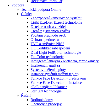
Reklamační formulář
Podpora
Technická podpora Online
Články
Zabezpečení kamerového systému
Light Explorer Expert technologie
Detekce osob a vozidel
Čtení registračních značek
Počítání průchodů osob
Ochrana perimetru
TVT a směrnice NIS2
UL Certifikát zabezpečení
Dual Light FullColor technologie
FullColor technologie
Inteligentní analýza - Metadata, termokamery
Inteligentní analýza
Systémy měření teploty
Instalace systémů měření teploty
Funkce Face Detection - představení
Funkce Face Detection - Instalace
ePoE napájení IP kamer
Starlight technologie
Řešení
Rodinné domy
Obchody a prodejny