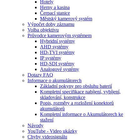
Hotely
Herny a kasina
Čerpací stanice
Městský kamerový systém
Výpočet doby záznamu
Volba objektivu
Průvodce kamerovým systémem
Hybridní systémy
AHD systémy
HD-TVI systémy
IP systémy
HD-SDI systémy
Analogové systémy
Dotazy FAQ
Informace o akumulátorech
Základní pokyny pro obsluhu baterií
Kompletní specifikace nabíjení, vybíjení,
skladování, konstrukce
Popis, rozměry a rozložení konektorů
akumulátorů
Kompletní informace o Akumulátorech ke
stažení
Návody
YouTube - Video ukázky
Chyby videosignálu