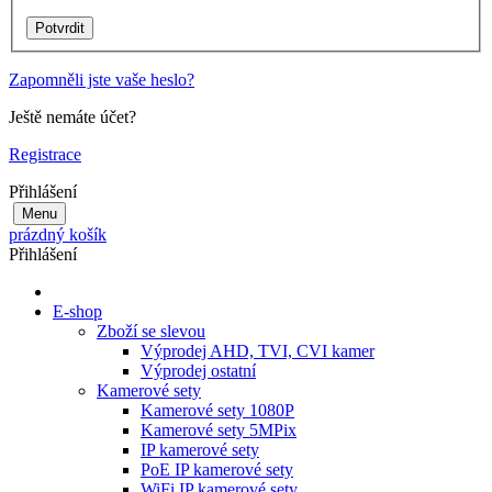
Zapomněli jste vaše heslo?
Ještě nemáte účet?
Registrace
Přihlášení
Menu
prázdný košík
Přihlášení
E-shop
Zboží se slevou
Výprodej AHD, TVI, CVI kamer
Výprodej ostatní
Kamerové sety
Kamerové sety 1080P
Kamerové sety 5MPix
IP kamerové sety
PoE IP kamerové sety
WiFi IP kamerové sety