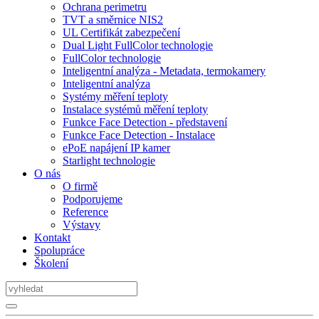
Ochrana perimetru
TVT a směrnice NIS2
UL Certifikát zabezpečení
Dual Light FullColor technologie
FullColor technologie
Inteligentní analýza - Metadata, termokamery
Inteligentní analýza
Systémy měření teploty
Instalace systémů měření teploty
Funkce Face Detection - představení
Funkce Face Detection - Instalace
ePoE napájení IP kamer
Starlight technologie
O nás
O firmě
Podporujeme
Reference
Výstavy
Kontakt
Spolupráce
Školení