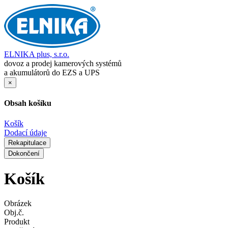
ELNIKA plus, s.r.o.
dovoz a prodej kamerových systémů
a akumulátorů do EZS a UPS
×
Obsah košíku
Košík
Dodací údaje
Rekapitulace
Dokončení
Košík
Obrázek
Obj.č.
Produkt