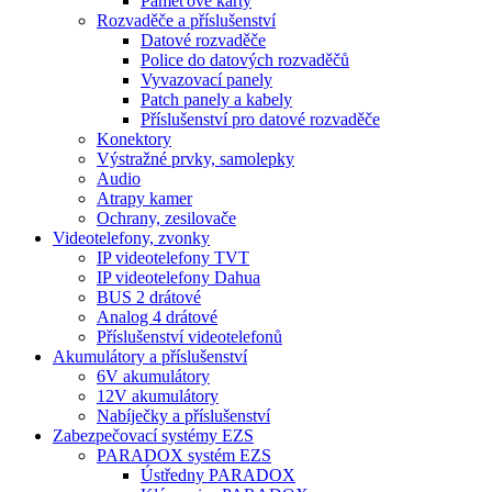
Paměťové karty
Rozvaděče a příslušenství
Datové rozvaděče
Police do datových rozvaděčů
Vyvazovací panely
Patch panely a kabely
Příslušenství pro datové rozvaděče
Konektory
Výstražné prvky, samolepky
Audio
Atrapy kamer
Ochrany, zesilovače
Videotelefony, zvonky
IP videotelefony TVT
IP videotelefony Dahua
BUS 2 drátové
Analog 4 drátové
Příslušenství videotelefonů
Akumulátory a příslušenství
6V akumulátory
12V akumulátory
Nabíječky a příslušenství
Zabezpečovací systémy EZS
PARADOX systém EZS
Ústředny PARADOX