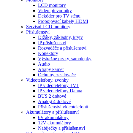
LCD monitory
Video převodníky
Dekóder pro TV stěnu
Propojovací kabely HDMI
Servisní LCD monitory
Příslušenství
Držáky, základny, kryty
IP příslušenství
Rozvaděče a příslušenství
Konektory
Výstražné prvky, samolepky
Audio
Atrapy kamer
Ochrany, zesilovače
Videotelefony, zvonky
IP videotelefony TVT
IP videotelefony Dahua
BUS 2 drátové
Analog 4 drátové
Příslušenství videotelefonů
Akumulátory a příslušenství
6V akumulátory
12V akumulátory
Nabíječky a příslušenství