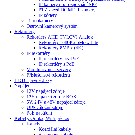
IP kamery pro rozpoznání SPZ
PTZ speed DOME IP kamery
IP kódery
Termokamery
Ostrovní kamerový systém
Rekordéry
Rekordéry AHD,TVI,CVI,Analog
Rekordéry 1080P a 5Mpix Lite
Rekordéry 8MPix (4K)
IP rekordéry
IP rekordéry bez PoE
IP rekordéry s PoE
Monitorování a servery
Příslušenství rekordérů
HDD - pevné disky
Napájení
12V napájecí zdroje
12V napájecí zdroje BOX
5V, 24V a 48V napájecí zdroje
UPS záložní zdroje
PoE napájení
Kabely, Optika, WiFi přenos
Kabely
Koaxiální kabely
Systémové kabely