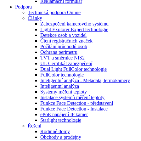
Reklamační formulář
Podpora
Technická podpora Online
Články
Zabezpečení kamerového systému
Light Explorer Expert technologie
Detekce osob a vozidel
Čtení registračních značek
Počítání průchodů osob
Ochrana perimetru
TVT a směrnice NIS2
UL Certifikát zabezpečení
Dual Light FullColor technologie
FullColor technologie
Inteligentní analýza - Metadata, termokamery
Inteligentní analýza
Systémy měření teploty
Instalace systémů měření teploty
Funkce Face Detection - představení
Funkce Face Detection - Instalace
ePoE napájení IP kamer
Starlight technologie
Řešení
Rodinné domy
Obchody a prodejny