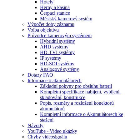
Hotely
Herny a kasina
Čerpací stanice
Městský kamerový systém
Výpočet doby záznamu
Volba objektivu
Průvodce kamerovým systémem
Hybridní systémy
AHD systémy
HD-TVI systémy
IP systémy
HD-SDI systémy
Analogové systémy
Dotazy FAQ
Informace o akumulátorech
Základní pokyny pro obsluhu baterií
Kompletní specifikace nabíjení, vybíjení,
skladování, konstrukce
Popis, rozměry a rozložení konektorů
akumulátorů
Kompletní informace o Akumulátorech ke
stažení
Návody
YouTube - Video ukázky
Chyby videosignálu