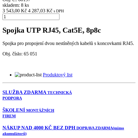
skladem: 8 ks
3 543,00 Kč
4 287,03 Kč
s DPH
Spojka UTP RJ45, Cat5E, 8p8c
Spojka pro propojení dvou nestíněných kabelů s koncovkami RJ45.
Obj. číslo:
65 051
Produktový list
SLUŽBA ZDARMA
TECHNICKÁ
PODPORA
ŠKOLENÍ
MONTÁŽNÍCH
FIREM
NÁKUP NAD 4000 KČ BEZ DPH
DOPRAVA ZDARMA
(mimo
akumulátorů)