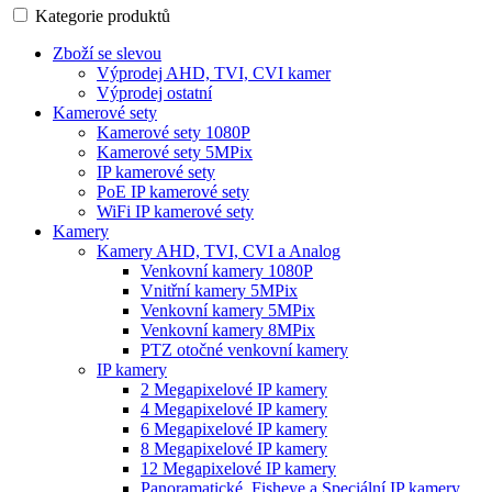
Kategorie produktů
Zboží se slevou
Výprodej AHD, TVI, CVI kamer
Výprodej ostatní
Kamerové sety
Kamerové sety 1080P
Kamerové sety 5MPix
IP kamerové sety
PoE IP kamerové sety
WiFi IP kamerové sety
Kamery
Kamery AHD, TVI, CVI a Analog
Venkovní kamery 1080P
Vnitřní kamery 5MPix
Venkovní kamery 5MPix
Venkovní kamery 8MPix
PTZ otočné venkovní kamery
IP kamery
2 Megapixelové IP kamery
4 Megapixelové IP kamery
6 Megapixelové IP kamery
8 Megapixelové IP kamery
12 Megapixelové IP kamery
Panoramatické, Fisheye a Speciální IP kamery