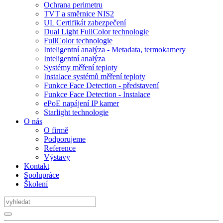
Ochrana perimetru
TVT a směrnice NIS2
UL Certifikát zabezpečení
Dual Light FullColor technologie
FullColor technologie
Inteligentní analýza - Metadata, termokamery
Inteligentní analýza
Systémy měření teploty
Instalace systémů měření teploty
Funkce Face Detection - představení
Funkce Face Detection - Instalace
ePoE napájení IP kamer
Starlight technologie
O nás
O firmě
Podporujeme
Reference
Výstavy
Kontakt
Spolupráce
Školení