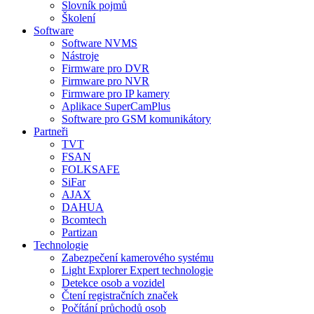
Slovník pojmů
Školení
Software
Software NVMS
Nástroje
Firmware pro DVR
Firmware pro NVR
Firmware pro IP kamery
Aplikace SuperCamPlus
Software pro GSM komunikátory
Partneři
TVT
FSAN
FOLKSAFE
SiFar
AJAX
DAHUA
Bcomtech
Partizan
Technologie
Zabezpečení kamerového systému
Light Explorer Expert technologie
Detekce osob a vozidel
Čtení registračních značek
Počítání průchodů osob