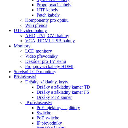
Propojovací kabely
UTP kabely
Patch kabely
Komponenty pro optiku
WiFi přenos
UTP video baluny
AHD, TVI, CVI baluny
VGA, HDMI, USB baluny
Monitory
LCD monitory
Video převodníky
Dekóder pro TV stěnu
Propojovací kabely HDMI
Servisní LCD monitory
Příslušenství
Držáky, základny, kryty
Držáky a základny kamer TD
Držáky a základny kamer FS
Držáky PTZ kamer
IP příslušenství
PoE injektory a splittery
Switche
PoE switche
IP převodníky