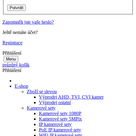
Zapomněli jste vaše heslo?
Ještě nemáte účet?
Registrace
Přihlášení
Menu
prázdný košík
Přihlášení
E-shop
Zboží se slevou
Výprodej AHD, TVI, CVI kamer
Výprodej ostatní
Kamerové sety
Kamerové sety 1080P
Kamerové sety 5MPix
IP kamerové sety
PoE IP kamerové sety
WiFi IP kamerové sety