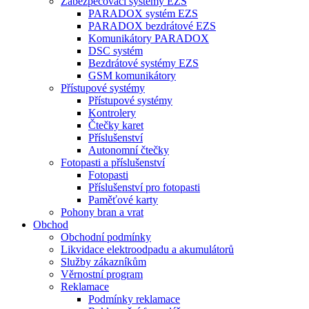
Zabezpečovací systémy EZS
PARADOX systém EZS
PARADOX bezdrátové EZS
Komunikátory PARADOX
DSC systém
Bezdrátové systémy EZS
GSM komunikátory
Přístupové systémy
Přístupové systémy
Kontrolery
Čtečky karet
Příslušenství
Autonomní čtečky
Fotopasti a příslušenství
Fotopasti
Příslušenství pro fotopasti
Paměťové karty
Pohony bran a vrat
Obchod
Obchodní podmínky
Likvidace elektroodpadu a akumulátorů
Služby zákazníkům
Věrnostní program
Reklamace
Podmínky reklamace