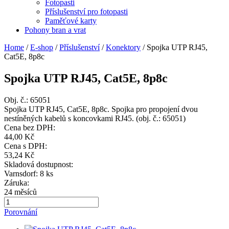
Fotopasti
Příslušenství pro fotopasti
Paměťové karty
Pohony bran a vrat
Home
/
E-shop
/
Příslušenství
/
Konektory
/
Spojka UTP RJ45,
Cat5E, 8p8c
Spojka UTP RJ45, Cat5E, 8p8c
Obj. č.:
65051
Spojka UTP RJ45, Cat5E, 8p8c. Spojka pro propojení dvou
nestíněných kabelů s koncovkami RJ45. (obj. č.: 65051)
Cena bez DPH:
44,00 Kč
Cena s DPH:
53,24 Kč
Skladová dostupnost:
Varnsdorf: 8 ks
Záruka:
24 měsíců
Porovnání