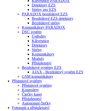
Klávesnice PARADOX
Detektory EZS
Sirény pro EZS
PARADOX bezdrátové EZS
Bezdrátové EZS detektory
Bezdrátové sirény
Komunikátory PARADOX
DSC systém
Ústředny
Klávesnice
Detektory
Sirény
Komunikátory
Moduly
Příslušenství
Bezdrátové systémy EZS
AJAX - Bezdrátový systém EZS
GSM komunikátory
Přístupové systémy
Přístupové systémy
Kontrolery
Čtečky karet
Příslušenství
Autonomní čtečky
Fotopasti a příslušenství