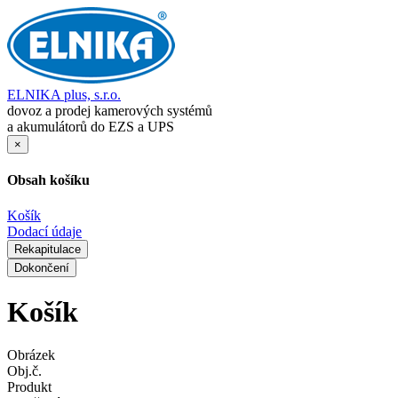
ELNIKA plus, s.r.o.
dovoz a prodej kamerových systémů
a akumulátorů do EZS a UPS
×
Obsah košíku
Košík
Dodací údaje
Rekapitulace
Dokončení
Košík
Obrázek
Obj.č.
Produkt