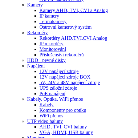
Kamery
Kamery AHD, TVI, CVI a Analog
IP kamery
Termokamery
Ostrovní kamerový systém
Rekordéry
Rekordéry AHD,TVI,CVI,Analog
IP rekordéry
Monitorování
Příslušenství rekordérů
HDD - pevné disky
Napájení
12V napájecí zdroje
12V napájecí zdroje BOX
5V, 24V a 48V napájecí zdroje
UPS záložní zdroje
PoE napájení
Kabely, Optika, WiFi přenos
Kabely
Komponenty pro optiku
WiFi přenos
UTP video baluny
AHD, TVI, CVI baluny
VGA, HDMI, USB baluny
Monitory