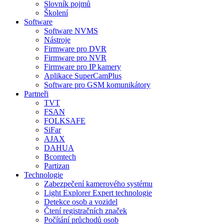
Slovník pojmů
Školení
Software
Software NVMS
Nástroje
Firmware pro DVR
Firmware pro NVR
Firmware pro IP kamery
Aplikace SuperCamPlus
Software pro GSM komunikátory
Partneři
TVT
FSAN
FOLKSAFE
SiFar
AJAX
DAHUA
Bcomtech
Partizan
Technologie
Zabezpečení kamerového systému
Light Explorer Expert technologie
Detekce osob a vozidel
Čtení registračních značek
Počítání průchodů osob