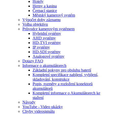
Hotely
Herny a kasina
Čerpací stanice
Městský kamerový systém
Výpočet doby záznamu
Volba objektivu
Průvodce kamerovým systémem
Hybridní systémy
AHD systémy
HD-TVI systémy
IP systémy
HD-SDI systémy
Analogové systémy
Dotazy FAQ
Informace o akumulátorech
Základní pokyny pro obsluhu baterií
Kompletní specifikace nabíjení, vybíjení,
skladování, konstrukce
Popis, rozměry a rozložení konektorů
akumulátorů
Kompletní informace o Akumulátorech ke
stažení
Návody
YouTube - Video ukázky
Chyby videosignálu