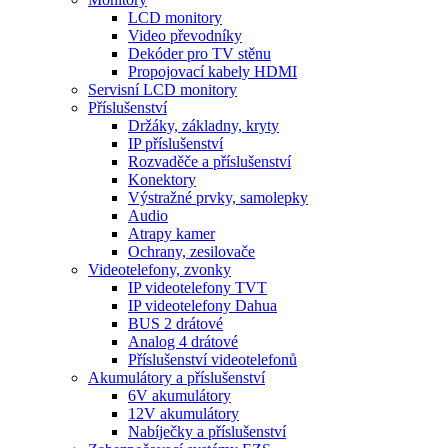
LCD monitory
Video převodníky
Dekóder pro TV stěnu
Propojovací kabely HDMI
Servisní LCD monitory
Příslušenství
Držáky, základny, kryty
IP příslušenství
Rozvaděče a příslušenství
Konektory
Výstražné prvky, samolepky
Audio
Atrapy kamer
Ochrany, zesilovače
Videotelefony, zvonky
IP videotelefony TVT
IP videotelefony Dahua
BUS 2 drátové
Analog 4 drátové
Příslušenství videotelefonů
Akumulátory a příslušenství
6V akumulátory
12V akumulátory
Nabíječky a příslušenství