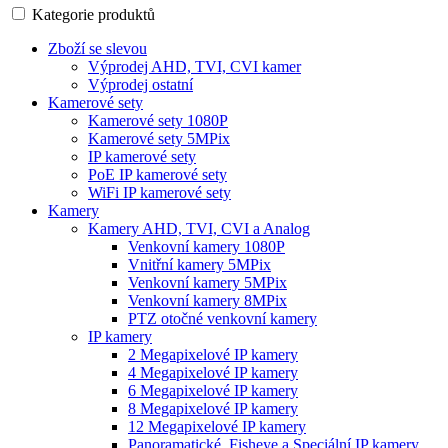
Kategorie produktů
Zboží se slevou
Výprodej AHD, TVI, CVI kamer
Výprodej ostatní
Kamerové sety
Kamerové sety 1080P
Kamerové sety 5MPix
IP kamerové sety
PoE IP kamerové sety
WiFi IP kamerové sety
Kamery
Kamery AHD, TVI, CVI a Analog
Venkovní kamery 1080P
Vnitřní kamery 5MPix
Venkovní kamery 5MPix
Venkovní kamery 8MPix
PTZ otočné venkovní kamery
IP kamery
2 Megapixelové IP kamery
4 Megapixelové IP kamery
6 Megapixelové IP kamery
8 Megapixelové IP kamery
12 Megapixelové IP kamery
Panoramatické, Fisheye a Speciální IP kamery