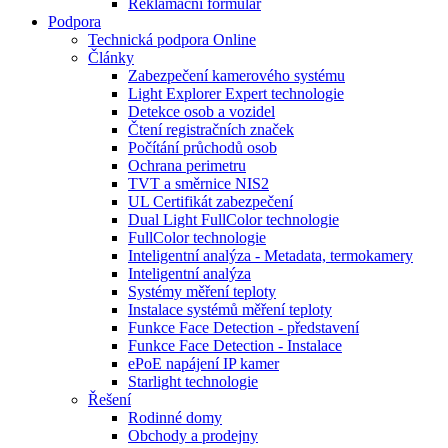
Reklamační formulář
Podpora
Technická podpora Online
Články
Zabezpečení kamerového systému
Light Explorer Expert technologie
Detekce osob a vozidel
Čtení registračních značek
Počítání průchodů osob
Ochrana perimetru
TVT a směrnice NIS2
UL Certifikát zabezpečení
Dual Light FullColor technologie
FullColor technologie
Inteligentní analýza - Metadata, termokamery
Inteligentní analýza
Systémy měření teploty
Instalace systémů měření teploty
Funkce Face Detection - představení
Funkce Face Detection - Instalace
ePoE napájení IP kamer
Starlight technologie
Řešení
Rodinné domy
Obchody a prodejny