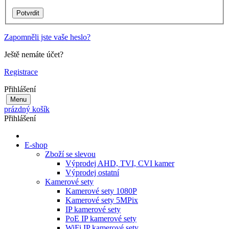
Zapomněli jste vaše heslo?
Ještě nemáte účet?
Registrace
Přihlášení
Menu
prázdný košík
Přihlášení
E-shop
Zboží se slevou
Výprodej AHD, TVI, CVI kamer
Výprodej ostatní
Kamerové sety
Kamerové sety 1080P
Kamerové sety 5MPix
IP kamerové sety
PoE IP kamerové sety
WiFi IP kamerové sety