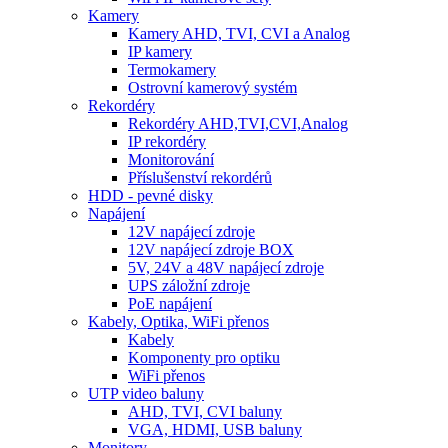
Kamery
Kamery AHD, TVI, CVI a Analog
IP kamery
Termokamery
Ostrovní kamerový systém
Rekordéry
Rekordéry AHD,TVI,CVI,Analog
IP rekordéry
Monitorování
Příslušenství rekordérů
HDD - pevné disky
Napájení
12V napájecí zdroje
12V napájecí zdroje BOX
5V, 24V a 48V napájecí zdroje
UPS záložní zdroje
PoE napájení
Kabely, Optika, WiFi přenos
Kabely
Komponenty pro optiku
WiFi přenos
UTP video baluny
AHD, TVI, CVI baluny
VGA, HDMI, USB baluny
Monitory