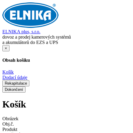
ELNIKA plus, s.r.o.
dovoz a prodej kamerových systémů
a akumulátorů do EZS a UPS
×
Obsah košíku
Košík
Dodací údaje
Rekapitulace
Dokončení
Košík
Obrázek
Obj.č.
Produkt