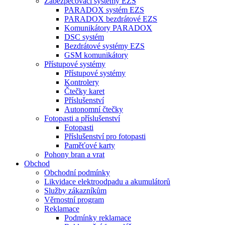
Zabezpečovací systémy EZS
PARADOX systém EZS
PARADOX bezdrátové EZS
Komunikátory PARADOX
DSC systém
Bezdrátové systémy EZS
GSM komunikátory
Přístupové systémy
Přístupové systémy
Kontrolery
Čtečky karet
Příslušenství
Autonomní čtečky
Fotopasti a příslušenství
Fotopasti
Příslušenství pro fotopasti
Paměťové karty
Pohony bran a vrat
Obchod
Obchodní podmínky
Likvidace elektroodpadu a akumulátorů
Služby zákazníkům
Věrnostní program
Reklamace
Podmínky reklamace