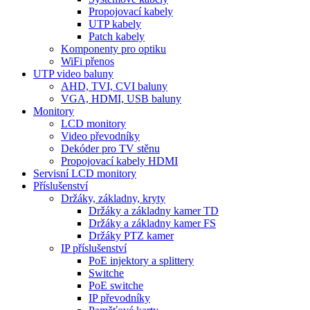
Propojovací kabely
UTP kabely
Patch kabely
Komponenty pro optiku
WiFi přenos
UTP video baluny
AHD, TVI, CVI baluny
VGA, HDMI, USB baluny
Monitory
LCD monitory
Video převodníky
Dekóder pro TV stěnu
Propojovací kabely HDMI
Servisní LCD monitory
Příslušenství
Držáky, základny, kryty
Držáky a základny kamer TD
Držáky a základny kamer FS
Držáky PTZ kamer
IP příslušenství
PoE injektory a splittery
Switche
PoE switche
IP převodníky