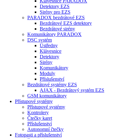
Klávesnice PARADOX
Detektory EZS
Sirény pro EZS
PARADOX bezdrátové EZS
Bezdrátové EZS detektory
Bezdrátové sirény
Komunikátory PARADOX
DSC systém
Ústředny
Klávesnice
Detektory
Sirény
Komunikátory
Moduly
Příslušenství
Bezdrátové systémy EZS
AJAX - Bezdrátový systém EZS
GSM komunikátory
Přístupové systémy
Přístupové systémy
Kontrolery
Čtečky karet
Příslušenství
Autonomní čtečky
Fotopasti a příslušenství