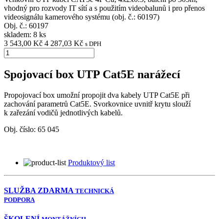
vhodný pro rozvody IT sítí a s použitím videobalunů i pro přenos
videosignálu kamerového systému (obj. č.: 60197)
Obj. č.:
60197
skladem: 8 ks
3 543,00 Kč
4 287,03 Kč
s DPH
Spojovací box UTP Cat5E narážecí
Propojovací box umožní propojit dva kabely UTP Cat5E při
zachování parametrů Cat5E. Svorkovnice uvnitř krytu slouží
k zařezání vodičů jednotlivých kabelů.
Obj. číslo:
65 045
Produktový list
SLUŽBA ZDARMA
TECHNICKÁ
PODPORA
ŠKOLENÍ