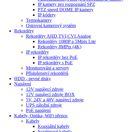
IP kamery pro rozpoznání SPZ
PTZ speed DOME IP kamery
IP kódery
Termokamery
Ostrovní kamerový systém
Rekordéry
Rekordéry AHD,TVI,CVI,Analog
Rekordéry 1080P a 5Mpix Lite
Rekordéry 8MPix (4K)
IP rekordéry
IP rekordéry bez PoE
IP rekordéry s PoE
Monitorování a servery
Příslušenství rekordérů
HDD - pevné disky
Napájení
12V napájecí zdroje
12V napájecí zdroje BOX
5V, 24V a 48V napájecí zdroje
UPS záložní zdroje
PoE napájení
Kabely, Optika, WiFi přenos
Kabely
Koaxiální kabely
Systémové kabely