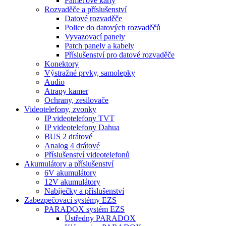
Paměťové karty
Rozvaděče a příslušenství
Datové rozvaděče
Police do datových rozvaděčů
Vyvazovací panely
Patch panely a kabely
Příslušenství pro datové rozvaděče
Konektory
Výstražné prvky, samolepky
Audio
Atrapy kamer
Ochrany, zesilovače
Videotelefony, zvonky
IP videotelefony TVT
IP videotelefony Dahua
BUS 2 drátové
Analog 4 drátové
Příslušenství videotelefonů
Akumulátory a příslušenství
6V akumulátory
12V akumulátory
Nabíječky a příslušenství
Zabezpečovací systémy EZS
PARADOX systém EZS
Ústředny PARADOX