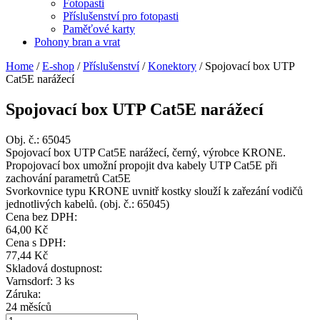
Fotopasti
Příslušenství pro fotopasti
Paměťové karty
Pohony bran a vrat
Home
/
E-shop
/
Příslušenství
/
Konektory
/
Spojovací box UTP
Cat5E narážecí
Spojovací box UTP Cat5E narážecí
Obj. č.:
65045
Spojovací box UTP Cat5E narážecí, černý, výrobce KRONE.
Propojovací box umožní propojit dva kabely UTP Cat5E při
zachování parametrů Cat5E
Svorkovnice typu KRONE uvnitř kostky slouží k zařezání vodičů
jednotlivých kabelů. (obj. č.: 65045)
Cena bez DPH:
64,00 Kč
Cena s DPH:
77,44 Kč
Skladová dostupnost:
Varnsdorf: 3 ks
Záruka:
24 měsíců