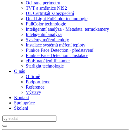
Ochrana perimetru
TVT a směrnice NIS2
UL Certifikát zabezpečení
Dual Light FullColor technologie
FullColor technologie
Inteligentní analýza - Metadata, termokamery
Inteligentní analýza
Systémy měření teploty
Instalace systémů měření teploty
Funkce Face Detection - představení
Funkce Face Detection - Instalace
ePoE napájení IP kamer
Starlight technologie
O nás
O firmě
Podporujeme
Reference
Výstavy
Kontakt
Spolupráce
Školení