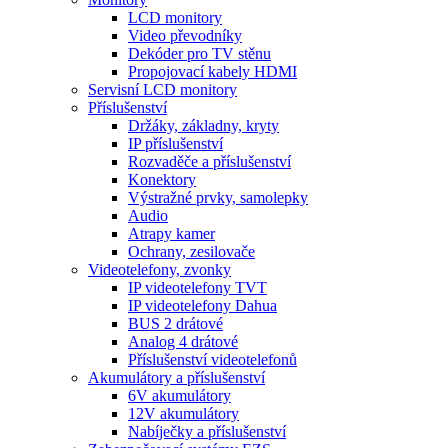
LCD monitory
Video převodníky
Dekóder pro TV stěnu
Propojovací kabely HDMI
Servisní LCD monitory
Příslušenství
Držáky, základny, kryty
IP příslušenství
Rozvaděče a příslušenství
Konektory
Výstražné prvky, samolepky
Audio
Atrapy kamer
Ochrany, zesilovače
Videotelefony, zvonky
IP videotelefony TVT
IP videotelefony Dahua
BUS 2 drátové
Analog 4 drátové
Příslušenství videotelefonů
Akumulátory a příslušenství
6V akumulátory
12V akumulátory
Nabíječky a příslušenství