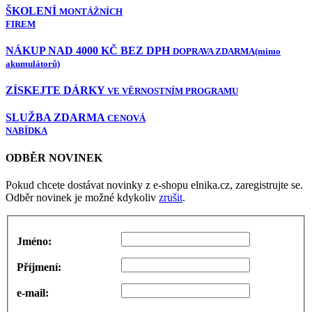
ŠKOLENÍ
MONTÁŽNÍCH
FIREM
NÁKUP NAD 4000 KČ BEZ DPH
DOPRAVA ZDARMA
(mimo
akumulátorů)
ZÍSKEJTE DÁRKY
VE VĚRNOSTNÍM PROGRAMU
SLUŽBA ZDARMA
CENOVÁ
NABÍDKA
ODBĚR NOVINEK
Pokud chcete dostávat novinky z e-shopu elnika.cz, zaregistrujte se.
Odběr novinek je možné kdykoliv
zrušit
.
Jméno:
Příjmení:
e-mail: