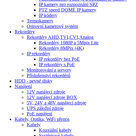
IP kamery pro rozpoznání SPZ
PTZ speed DOME IP kamery
IP kódery
Termokamery
Ostrovní kamerový systém
Rekordéry
Rekordéry AHD,TVI,CVI,Analog
Rekordéry 1080P a 5Mpix Lite
Rekordéry 8MPix (4K)
IP rekordéry
IP rekordéry bez PoE
IP rekordéry s PoE
Monitorování a servery
Příslušenství rekordérů
HDD - pevné disky
Napájení
12V napájecí zdroje
12V napájecí zdroje BOX
5V, 24V a 48V napájecí zdroje
UPS záložní zdroje
PoE napájení
Kabely, Optika, WiFi přenos
Kabely
Koaxiální kabely
Systémové kabely