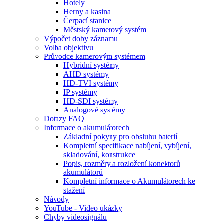
Hotely
Herny a kasina
Čerpací stanice
Městský kamerový systém
Výpočet doby záznamu
Volba objektivu
Průvodce kamerovým systémem
Hybridní systémy
AHD systémy
HD-TVI systémy
IP systémy
HD-SDI systémy
Analogové systémy
Dotazy FAQ
Informace o akumulátorech
Základní pokyny pro obsluhu baterií
Kompletní specifikace nabíjení, vybíjení,
skladování, konstrukce
Popis, rozměry a rozložení konektorů
akumulátorů
Kompletní informace o Akumulátorech ke
stažení
Návody
YouTube - Video ukázky
Chyby videosignálu