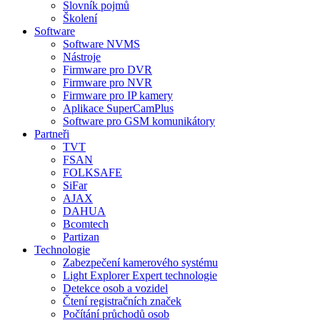
Slovník pojmů
Školení
Software
Software NVMS
Nástroje
Firmware pro DVR
Firmware pro NVR
Firmware pro IP kamery
Aplikace SuperCamPlus
Software pro GSM komunikátory
Partneři
TVT
FSAN
FOLKSAFE
SiFar
AJAX
DAHUA
Bcomtech
Partizan
Technologie
Zabezpečení kamerového systému
Light Explorer Expert technologie
Detekce osob a vozidel
Čtení registračních značek
Počítání průchodů osob