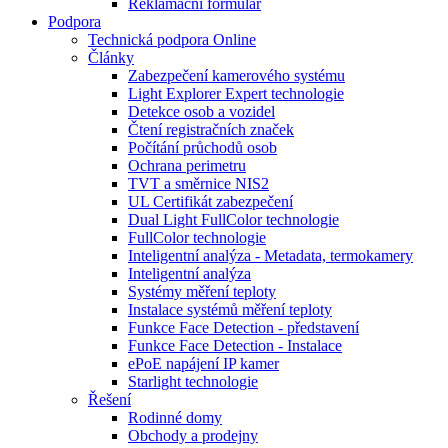
Reklamační formulář
Podpora
Technická podpora Online
Články
Zabezpečení kamerového systému
Light Explorer Expert technologie
Detekce osob a vozidel
Čtení registračních značek
Počítání průchodů osob
Ochrana perimetru
TVT a směrnice NIS2
UL Certifikát zabezpečení
Dual Light FullColor technologie
FullColor technologie
Inteligentní analýza - Metadata, termokamery
Inteligentní analýza
Systémy měření teploty
Instalace systémů měření teploty
Funkce Face Detection - představení
Funkce Face Detection - Instalace
ePoE napájení IP kamer
Starlight technologie
Řešení
Rodinné domy
Obchody a prodejny