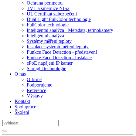
Ochrana perimetru
TVT a směrnice NIS2
UL Certifikát zabezpečení
Dual Light FullColor technologie
FullColor technologie
Inteligentní analýza - Metadata, termokamery
Inteligentní analýza
Systémy měření teploty
Instalace systémů měření teploty
Funkce Face Detection - představení
Funkce Face Detection - Instalace
ePoE napájení IP kamer
Starlight technologie
O nás
O firmě
Podporujeme
Reference
Výstavy
Kontakt
Spolupráce
Školení