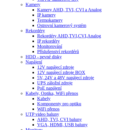
Kamery
Kamery AHD, TVI, CVI a Analog
IP kamery
Termokamery
Ostrovní kamerový systém
Rekordéry
Rekordéry AHD,TVI,CVI,Analog
IP rekordéry
Monitorování
Příslušenství rekordérů
HDD - pevné disky
Napájení
12V napájecí zdroje
12V napájecí zdroje BOX
5V, 24V a 48V napájecí zdroje
UPS záložní zdroje
PoE napájení
Kabely, Optika, WiFi přenos
Kabely
Komponenty pro optiku
WiFi přenos
UTP video baluny
AHD, TVI, CVI baluny
VGA, HDMI, USB baluny
Monitory