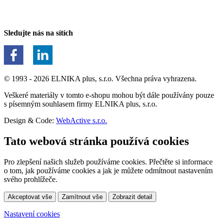
Sledujte nás na sítích
© 1993 - 2026 ELNIKA plus, s.r.o. Všechna práva vyhrazena.
Veškeré materiály v tomto e-shopu mohou být dále používány pouze
s písemným souhlasem firmy ELNIKA plus, s.r.o.
Design & Code:
WebActive s.r.o.
Tato webová stránka používá cookies
Pro zlepšení našich služeb používáme cookies. Přečtěte si informace
o tom, jak používáme cookies a jak je můžete odmítnout nastavením
svého prohlížeče.
Akceptovat vše
Zamítnout vše
Zobrazit detail
Nastavení cookies