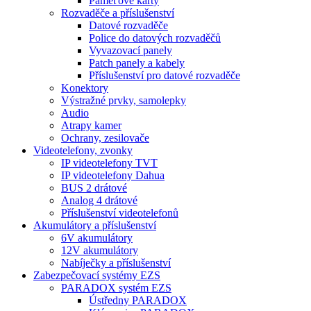
Paměťové karty
Rozvaděče a příslušenství
Datové rozvaděče
Police do datových rozvaděčů
Vyvazovací panely
Patch panely a kabely
Příslušenství pro datové rozvaděče
Konektory
Výstražné prvky, samolepky
Audio
Atrapy kamer
Ochrany, zesilovače
Videotelefony, zvonky
IP videotelefony TVT
IP videotelefony Dahua
BUS 2 drátové
Analog 4 drátové
Příslušenství videotelefonů
Akumulátory a příslušenství
6V akumulátory
12V akumulátory
Nabíječky a příslušenství
Zabezpečovací systémy EZS
PARADOX systém EZS
Ústředny PARADOX