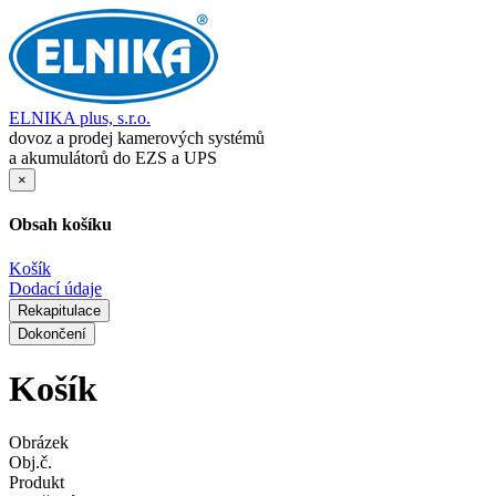
ELNIKA plus, s.r.o.
dovoz a prodej kamerových systémů
a akumulátorů do EZS a UPS
×
Obsah košíku
Košík
Dodací údaje
Rekapitulace
Dokončení
Košík
Obrázek
Obj.č.
Produkt