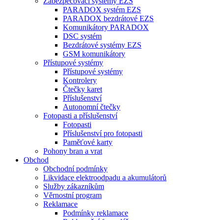
Zabezpečovací systémy EZS
PARADOX systém EZS
PARADOX bezdrátové EZS
Komunikátory PARADOX
DSC systém
Bezdrátové systémy EZS
GSM komunikátory
Přístupové systémy
Přístupové systémy
Kontrolery
Čtečky karet
Příslušenství
Autonomní čtečky
Fotopasti a příslušenství
Fotopasti
Příslušenství pro fotopasti
Paměťové karty
Pohony bran a vrat
Obchod
Obchodní podmínky
Likvidace elektroodpadu a akumulátorů
Služby zákazníkům
Věrnostní program
Reklamace
Podmínky reklamace