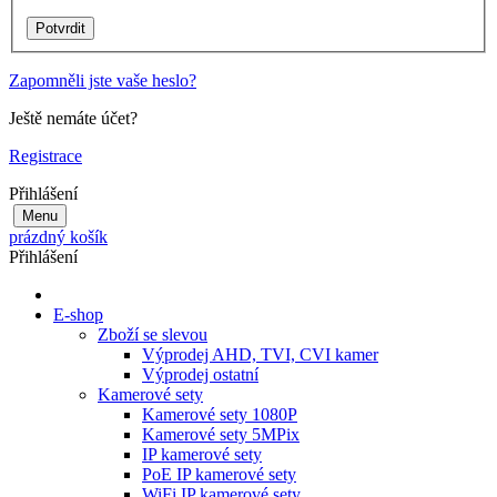
Zapomněli jste vaše heslo?
Ještě nemáte účet?
Registrace
Přihlášení
Menu
prázdný košík
Přihlášení
E-shop
Zboží se slevou
Výprodej AHD, TVI, CVI kamer
Výprodej ostatní
Kamerové sety
Kamerové sety 1080P
Kamerové sety 5MPix
IP kamerové sety
PoE IP kamerové sety
WiFi IP kamerové sety