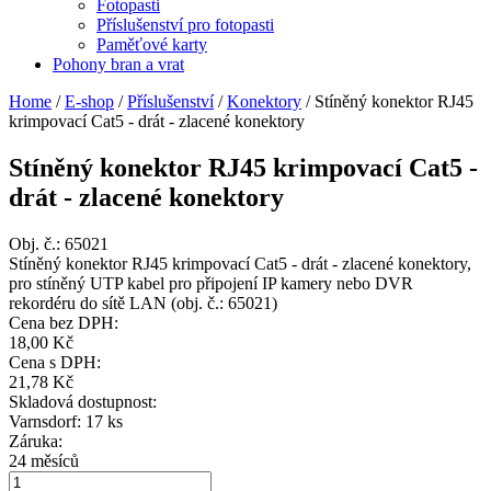
Fotopasti
Příslušenství pro fotopasti
Paměťové karty
Pohony bran a vrat
Home
/
E-shop
/
Příslušenství
/
Konektory
/
Stíněný konektor RJ45
krimpovací Cat5 - drát - zlacené konektory
Stíněný konektor RJ45 krimpovací Cat5 -
drát - zlacené konektory
Obj. č.:
65021
Stíněný konektor RJ45 krimpovací Cat5 - drát - zlacené konektory,
pro stíněný UTP kabel pro připojení IP kamery nebo DVR
rekordéru do sítě LAN (obj. č.: 65021)
Cena bez DPH:
18,00 Kč
Cena s DPH:
21,78 Kč
Skladová dostupnost:
Varnsdorf: 17 ks
Záruka:
24 měsíců