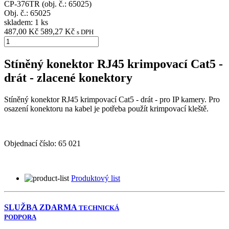
CP-376TR (obj. č.: 65025)
Obj. č.:
65025
skladem: 1 ks
487,00 Kč
589,27 Kč
s DPH
Stíněný konektor RJ45 krimpovací Cat5 -
drát - zlacené konektory
Stíněný konektor RJ45 krimpovací Cat5 - drát - pro IP kamery. Pro
osazení konektoru na kabel je potřeba použít krimpovací kleště.
Objednací číslo:
65 021
Produktový list
SLUŽBA ZDARMA
TECHNICKÁ
PODPORA