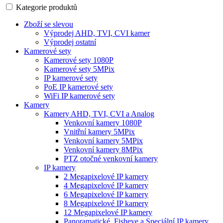
Kategorie produktů
Zboží se slevou
Výprodej AHD, TVI, CVI kamer
Výprodej ostatní
Kamerové sety
Kamerové sety 1080P
Kamerové sety 5MPix
IP kamerové sety
PoE IP kamerové sety
WiFi IP kamerové sety
Kamery
Kamery AHD, TVI, CVI a Analog
Venkovní kamery 1080P
Vnitřní kamery 5MPix
Venkovní kamery 5MPix
Venkovní kamery 8MPix
PTZ otočné venkovní kamery
IP kamery
2 Megapixelové IP kamery
4 Megapixelové IP kamery
6 Megapixelové IP kamery
8 Megapixelové IP kamery
12 Megapixelové IP kamery
Panoramatické, Fisheye a Speciální IP kamery