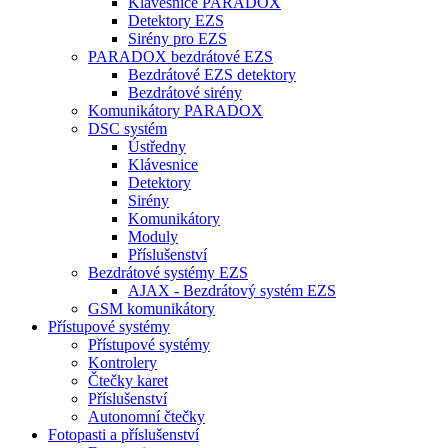
Klávesnice PARADOX
Detektory EZS
Sirény pro EZS
PARADOX bezdrátové EZS
Bezdrátové EZS detektory
Bezdrátové sirény
Komunikátory PARADOX
DSC systém
Ústředny
Klávesnice
Detektory
Sirény
Komunikátory
Moduly
Příslušenství
Bezdrátové systémy EZS
AJAX - Bezdrátový systém EZS
GSM komunikátory
Přístupové systémy
Přístupové systémy
Kontrolery
Čtečky karet
Příslušenství
Autonomní čtečky
Fotopasti a příslušenství