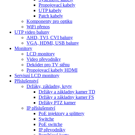
Propojovací kabely
UTP kabely
Patch kabely
Komponenty pro optiku
WiFi přenos
UTP video baluny
AHD, TVI, CVI baluny
VGA, HDMI, USB baluny
Monitory
LCD monitory
Video převodníky
Dekóder pro TV stěnu
Propojovací kabely HDMI
Servisní LCD monitory
Příslušenství
Držáky, základny, kryty
Držáky a základny kamer TD
Držáky a základny kamer FS
Držáky PTZ kamer
IP příslušenství
PoE injektory a splittery
Switche
PoE switche
IP převodníky