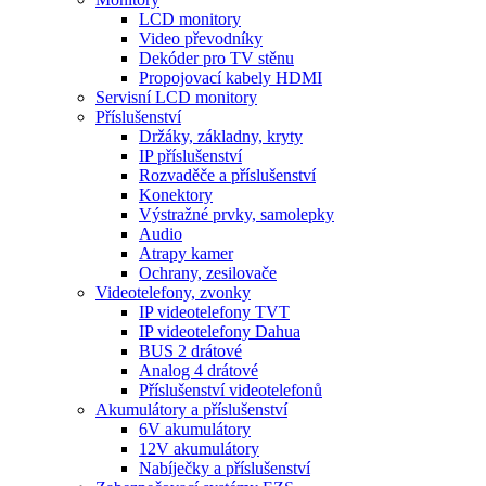
LCD monitory
Video převodníky
Dekóder pro TV stěnu
Propojovací kabely HDMI
Servisní LCD monitory
Příslušenství
Držáky, základny, kryty
IP příslušenství
Rozvaděče a příslušenství
Konektory
Výstražné prvky, samolepky
Audio
Atrapy kamer
Ochrany, zesilovače
Videotelefony, zvonky
IP videotelefony TVT
IP videotelefony Dahua
BUS 2 drátové
Analog 4 drátové
Příslušenství videotelefonů
Akumulátory a příslušenství
6V akumulátory
12V akumulátory
Nabíječky a příslušenství