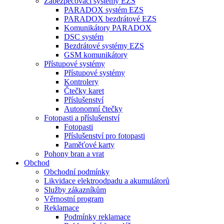
Zabezpečovací systémy EZS
PARADOX systém EZS
PARADOX bezdrátové EZS
Komunikátory PARADOX
DSC systém
Bezdrátové systémy EZS
GSM komunikátory
Přístupové systémy
Přístupové systémy
Kontrolery
Čtečky karet
Příslušenství
Autonomní čtečky
Fotopasti a příslušenství
Fotopasti
Příslušenství pro fotopasti
Paměťové karty
Pohony bran a vrat
Obchod
Obchodní podmínky
Likvidace elektroodpadu a akumulátorů
Služby zákazníkům
Věrnostní program
Reklamace
Podmínky reklamace