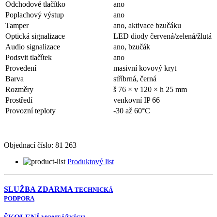
Odchodové tlačítko
ano
Poplachový výstup
ano
Tamper
ano, aktivace bzučáku
Optická signalizace
LED diody červená/zelená/žlutá
Audio signalizace
ano, bzučák
Podsvit tlačítek
ano
Provedení
masivní kovový kryt
Barva
stříbrná, černá
Rozměry
š 76 × v 120 × h 25 mm
Prostředí
venkovní IP 66
Provozní teploty
-30 až 60°C
Objednací číslo:
81 263
Produktový list
SLUŽBA ZDARMA
TECHNICKÁ
PODPORA