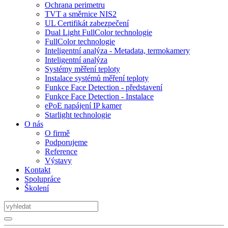
Ochrana perimetru
TVT a směrnice NIS2
UL Certifikát zabezpečení
Dual Light FullColor technologie
FullColor technologie
Inteligentní analýza - Metadata, termokamery
Inteligentní analýza
Systémy měření teploty
Instalace systémů měření teploty
Funkce Face Detection - představení
Funkce Face Detection - Instalace
ePoE napájení IP kamer
Starlight technologie
O nás
O firmě
Podporujeme
Reference
Výstavy
Kontakt
Spolupráce
Školení