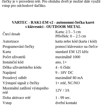
čtečky je v provedení relé. Pro obsluhu dveří je možné dále využít
vstup pro odchodové tlačítko.
VARTEC - RAK1-EM v2 - autonomní čtečka karet
s klávesnicí - OUTDOOR METAL
Karta: 2.5 - 5 cm
Čtecí dosah
Přívěšek: 0 – 2.5 cm
Autorizace
karta nebo kód (karta i kód)
Programování čtečky
pomocí klávesnice na čtečce
Karta
standard EM 125 kHz
Počet uživatelů
maximálně 1000
Instalační kód
ano, 1×
Délka uživatelského kódu
4 - 6 číslic
Napájení
9 - 18V DC
Proudový odběr
maximálně 80 mA
Výstupní signál z čtečky
1× relé, NC/NO
Maximální zatížení výstupního
12V / 3A
relé
Doba aktivace relé
1 - 99 sec.
Vstup
dveřní kontakt