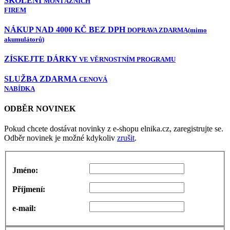
ŠKOLENÍ
MONTÁŽNÍCH
FIREM
NÁKUP NAD 4000 KČ BEZ DPH
DOPRAVA ZDARMA
(mimo
akumulátorů)
ZÍSKEJTE DÁRKY
VE VĚRNOSTNÍM PROGRAMU
SLUŽBA ZDARMA
CENOVÁ
NABÍDKA
ODBĚR NOVINEK
Pokud chcete dostávat novinky z e-shopu elnika.cz, zaregistrujte se.
Odběr novinek je možné kdykoliv
zrušit
.
Jméno:
Příjmení:
e-mail: