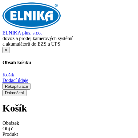
ELNIKA plus, s.r.o.
dovoz a prodej kamerových systémů
a akumulátorů do EZS a UPS
×
Obsah košíku
Košík
Dodací údaje
Rekapitulace
Dokončení
Košík
Obrázek
Obj.č.
Produkt