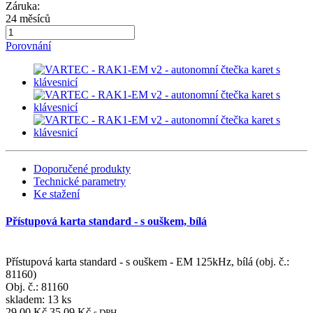
Záruka:
24 měsíců
Porovnání
Doporučené produkty
Technické parametry
Ke stažení
Přístupová karta standard - s ouškem, bílá
Přístupová karta standard - s ouškem - EM 125kHz, bílá (obj. č.:
81160)
Obj. č.:
81160
skladem: 13 ks
29,00 Kč
35,09 Kč
s DPH