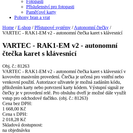
Fotopasti
Příslušenství pro fotopasti
Paměťové karty
Pohony bran a vrat
Home
/
E-shop
/
Přístupové systémy
/
Autonomní čtečky
/
VARTEC - RAK1-EM v2 - autonomní čtečka karet s klávesnicí
VARTEC - RAK1-EM v2 - autonomní
čtečka karet s klávesnicí
Obj. č.:
81263
VARTEC - RAK1-EM v2 - autonomní čtečka karet s klávesnicí v
kovovém masivním provedení. Čtečka je určená pro vnitřní nebo
venkovní použití. Autorizace uživatele je možná zadáním kódu,
přiložením karty nebo potvrzení karty kódem. Výstupní signál ze
čtečky je v provedení relé. Pro obsluhu dveří je možné dále využít
vstup pro odchodové tlačítko. (obj. č.: 81263)
Cena bez DPH:
1 668,00 Kč
Cena s DPH:
2 018,28 Kč
Skladová dostupnost:
na objednávku