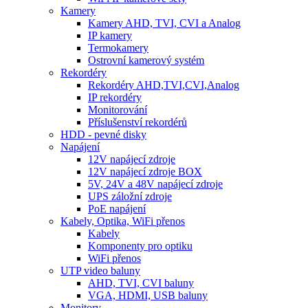
Kamery
Kamery AHD, TVI, CVI a Analog
IP kamery
Termokamery
Ostrovní kamerový systém
Rekordéry
Rekordéry AHD,TVI,CVI,Analog
IP rekordéry
Monitorování
Příslušenství rekordérů
HDD - pevné disky
Napájení
12V napájecí zdroje
12V napájecí zdroje BOX
5V, 24V a 48V napájecí zdroje
UPS záložní zdroje
PoE napájení
Kabely, Optika, WiFi přenos
Kabely
Komponenty pro optiku
WiFi přenos
UTP video baluny
AHD, TVI, CVI baluny
VGA, HDMI, USB baluny
Monitory