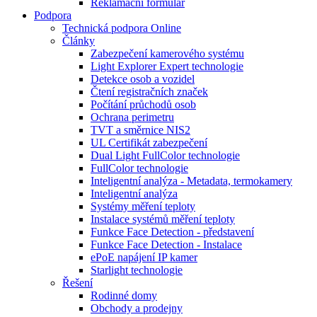
Reklamační formulář
Podpora
Technická podpora Online
Články
Zabezpečení kamerového systému
Light Explorer Expert technologie
Detekce osob a vozidel
Čtení registračních značek
Počítání průchodů osob
Ochrana perimetru
TVT a směrnice NIS2
UL Certifikát zabezpečení
Dual Light FullColor technologie
FullColor technologie
Inteligentní analýza - Metadata, termokamery
Inteligentní analýza
Systémy měření teploty
Instalace systémů měření teploty
Funkce Face Detection - představení
Funkce Face Detection - Instalace
ePoE napájení IP kamer
Starlight technologie
Řešení
Rodinné domy
Obchody a prodejny