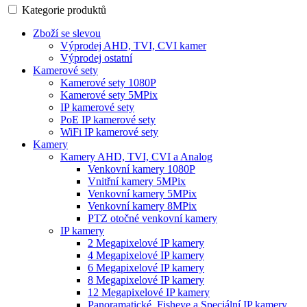
Kategorie produktů
Zboží se slevou
Výprodej AHD, TVI, CVI kamer
Výprodej ostatní
Kamerové sety
Kamerové sety 1080P
Kamerové sety 5MPix
IP kamerové sety
PoE IP kamerové sety
WiFi IP kamerové sety
Kamery
Kamery AHD, TVI, CVI a Analog
Venkovní kamery 1080P
Vnitřní kamery 5MPix
Venkovní kamery 5MPix
Venkovní kamery 8MPix
PTZ otočné venkovní kamery
IP kamery
2 Megapixelové IP kamery
4 Megapixelové IP kamery
6 Megapixelové IP kamery
8 Megapixelové IP kamery
12 Megapixelové IP kamery
Panoramatické, Fisheye a Speciální IP kamery