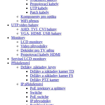
Propojovací kabely
UTP kabely
Patch kabely
Komponenty pro optiku
WiFi přenos
UTP video baluny
AHD, TVI, CVI baluny
VGA, HDMI, USB baluny
Monitory
LCD monitory
Video převodníky
Dekóder pro TV stěnu
Propojovací kabely HDMI
Servisní LCD monitory
Příslušenství
Držáky, základny, kryty
Držáky a základny kamer TD
Držáky a základny kamer FS
Držáky PTZ kamer
IP příslušenství
PoE injektory a splittery
Switche
PoE switche
IP převodníky