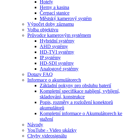
Hotely
Herny a kasina
Čerpací stanice
Městský kamerový systém
Výpočet doby záznamu
Volba objektivu
Průvodce kamerovým systémem
Hybridní systémy
AHD systémy
HD-TVI systémy
IP systémy
HD-SDI systémy
Analogové systémy
Dotazy FAQ
Informace o akumulátorech
Základní pokyny pro obsluhu baterií
Kompletní specifikace nabíjení, vybíjení,
skladování, konstrukce
Popis, rozměry a rozložení konektorů
akumulátorů
Kompletní informace o Akumulátorech ke
stažení
Návody
YouTube - Video ukázky
Chyby videosignálu