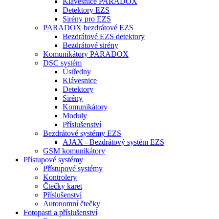
Klávesnice PARADOX
Detektory EZS
Sirény pro EZS
PARADOX bezdrátové EZS
Bezdrátové EZS detektory
Bezdrátové sirény
Komunikátory PARADOX
DSC systém
Ústředny
Klávesnice
Detektory
Sirény
Komunikátory
Moduly
Příslušenství
Bezdrátové systémy EZS
AJAX - Bezdrátový systém EZS
GSM komunikátory
Přístupové systémy
Přístupové systémy
Kontrolery
Čtečky karet
Příslušenství
Autonomní čtečky
Fotopasti a příslušenství