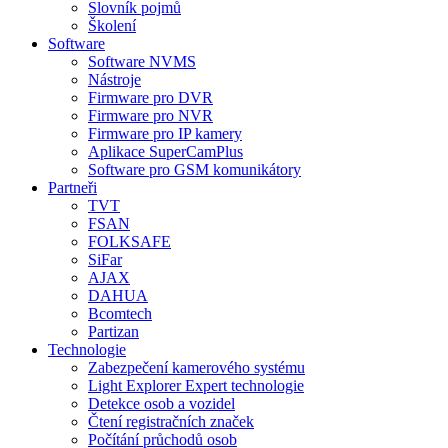
Slovník pojmů
Školení
Software
Software NVMS
Nástroje
Firmware pro DVR
Firmware pro NVR
Firmware pro IP kamery
Aplikace SuperCamPlus
Software pro GSM komunikátory
Partneři
TVT
FSAN
FOLKSAFE
SiFar
AJAX
DAHUA
Bcomtech
Partizan
Technologie
Zabezpečení kamerového systému
Light Explorer Expert technologie
Detekce osob a vozidel
Čtení registračních značek
Počítání průchodů osob