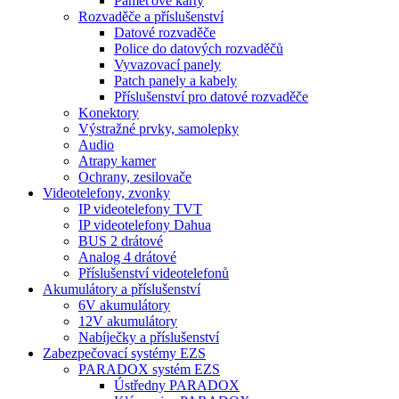
Paměťové karty
Rozvaděče a příslušenství
Datové rozvaděče
Police do datových rozvaděčů
Vyvazovací panely
Patch panely a kabely
Příslušenství pro datové rozvaděče
Konektory
Výstražné prvky, samolepky
Audio
Atrapy kamer
Ochrany, zesilovače
Videotelefony, zvonky
IP videotelefony TVT
IP videotelefony Dahua
BUS 2 drátové
Analog 4 drátové
Příslušenství videotelefonů
Akumulátory a příslušenství
6V akumulátory
12V akumulátory
Nabíječky a příslušenství
Zabezpečovací systémy EZS
PARADOX systém EZS
Ústředny PARADOX