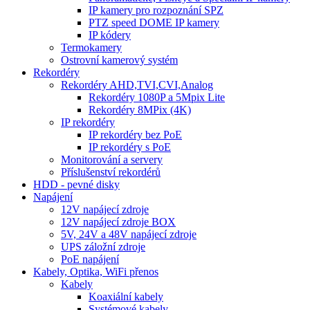
IP kamery pro rozpoznání SPZ
PTZ speed DOME IP kamery
IP kódery
Termokamery
Ostrovní kamerový systém
Rekordéry
Rekordéry AHD,TVI,CVI,Analog
Rekordéry 1080P a 5Mpix Lite
Rekordéry 8MPix (4K)
IP rekordéry
IP rekordéry bez PoE
IP rekordéry s PoE
Monitorování a servery
Příslušenství rekordérů
HDD - pevné disky
Napájení
12V napájecí zdroje
12V napájecí zdroje BOX
5V, 24V a 48V napájecí zdroje
UPS záložní zdroje
PoE napájení
Kabely, Optika, WiFi přenos
Kabely
Koaxiální kabely
Systémové kabely