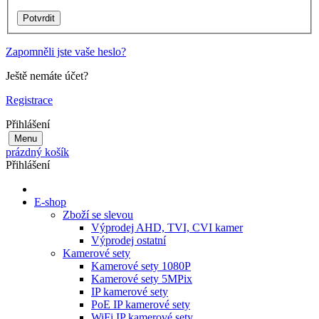
Zapomněli jste vaše heslo?
Ještě nemáte účet?
Registrace
Přihlášení
Menu
prázdný košík
Přihlášení
E-shop
Zboží se slevou
Výprodej AHD, TVI, CVI kamer
Výprodej ostatní
Kamerové sety
Kamerové sety 1080P
Kamerové sety 5MPix
IP kamerové sety
PoE IP kamerové sety
WiFi IP kamerové sety