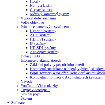
Hotely
Herny a kasina
Čerpací stanice
Městský kamerový systém
Výpočet doby záznamu
Volba objektivu
Průvodce kamerovým systémem
Hybridní systémy
AHD systémy
HD-TVI systémy
IP systémy
HD-SDI systémy
Analogové systémy
Dotazy FAQ
Informace o akumulátorech
Základní pokyny pro obsluhu baterií
Kompletní specifikace nabíjení, vybíjení, skladová
Popis, rozměry a rozložení konektorů akumulátorů
Kompletní informace o Akumulátorech ke stažení
Návody
YouTube - Video ukázky
Chyby videosignálu
Slovník pojmů
Školení
Software