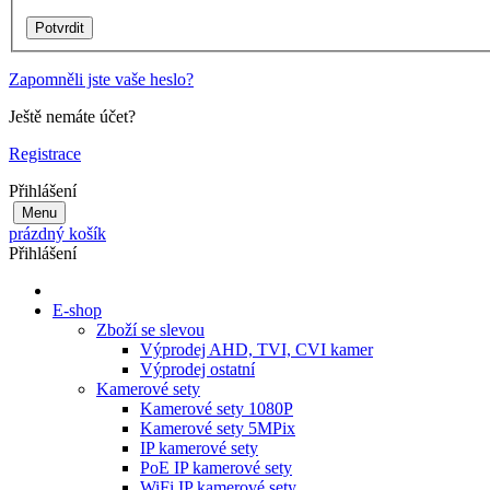
Zapomněli jste vaše heslo?
Ještě nemáte účet?
Registrace
Přihlášení
Menu
prázdný košík
Přihlášení
E-shop
Zboží se slevou
Výprodej AHD, TVI, CVI kamer
Výprodej ostatní
Kamerové sety
Kamerové sety 1080P
Kamerové sety 5MPix
IP kamerové sety
PoE IP kamerové sety
WiFi IP kamerové sety