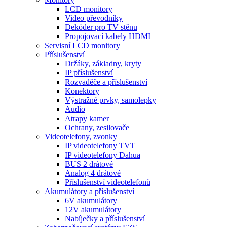
LCD monitory
Video převodníky
Dekóder pro TV stěnu
Propojovací kabely HDMI
Servisní LCD monitory
Příslušenství
Držáky, základny, kryty
IP příslušenství
Rozvaděče a příslušenství
Konektory
Výstražné prvky, samolepky
Audio
Atrapy kamer
Ochrany, zesilovače
Videotelefony, zvonky
IP videotelefony TVT
IP videotelefony Dahua
BUS 2 drátové
Analog 4 drátové
Příslušenství videotelefonů
Akumulátory a příslušenství
6V akumulátory
12V akumulátory
Nabíječky a příslušenství