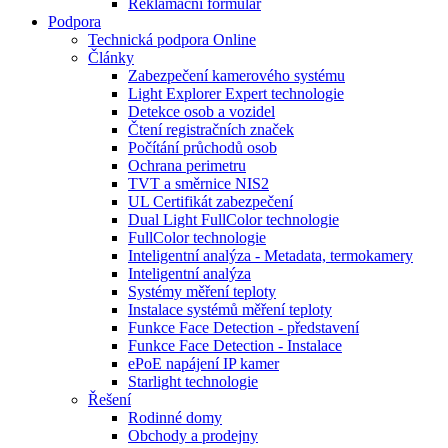
Reklamační formulář
Podpora
Technická podpora Online
Články
Zabezpečení kamerového systému
Light Explorer Expert technologie
Detekce osob a vozidel
Čtení registračních značek
Počítání průchodů osob
Ochrana perimetru
TVT a směrnice NIS2
UL Certifikát zabezpečení
Dual Light FullColor technologie
FullColor technologie
Inteligentní analýza - Metadata, termokamery
Inteligentní analýza
Systémy měření teploty
Instalace systémů měření teploty
Funkce Face Detection - představení
Funkce Face Detection - Instalace
ePoE napájení IP kamer
Starlight technologie
Řešení
Rodinné domy
Obchody a prodejny