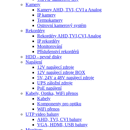
Kamery
Kamery AHD, TVI, CVI a Analog
IP kamery
Termokamery
Ostrovní kamerový systém
Rekordéry
Rekordéry AHD,TVI,CVI,Analog
IP rekordéry
Monitorování
Příslušenství rekordérů
HDD - pevné disky
Napájení
12V napájecí zdroje
12V napájecí zdroje BOX
5V, 24V a 48V napájecí zdroje
UPS záložní zdroje
PoE napájení
Kabely, Optika, WiFi přenos
Kabely
Komponenty pro optiku
WiFi přenos
UTP video baluny
AHD, TVI, CVI baluny
VGA, HDMI, USB baluny
Monitory