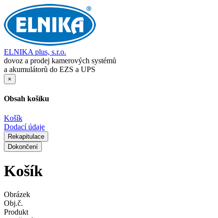
ELNIKA plus, s.r.o.
dovoz a prodej kamerových systémů
a akumulátorů do EZS a UPS
×
Obsah košíku
Košík
Dodací údaje
Rekapitulace
Dokončení
Košík
Obrázek
Obj.č.
Produkt