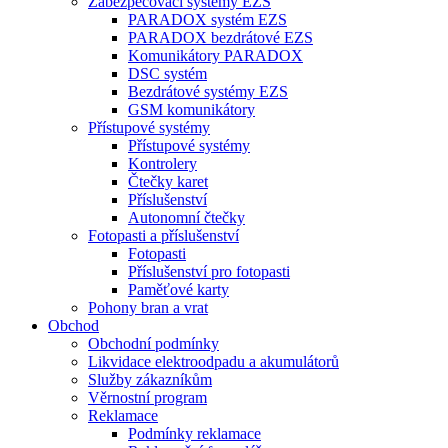
Zabezpečovací systémy EZS
PARADOX systém EZS
PARADOX bezdrátové EZS
Komunikátory PARADOX
DSC systém
Bezdrátové systémy EZS
GSM komunikátory
Přístupové systémy
Přístupové systémy
Kontrolery
Čtečky karet
Příslušenství
Autonomní čtečky
Fotopasti a příslušenství
Fotopasti
Příslušenství pro fotopasti
Paměťové karty
Pohony bran a vrat
Obchod
Obchodní podmínky
Likvidace elektroodpadu a akumulátorů
Služby zákazníkům
Věrnostní program
Reklamace
Podmínky reklamace