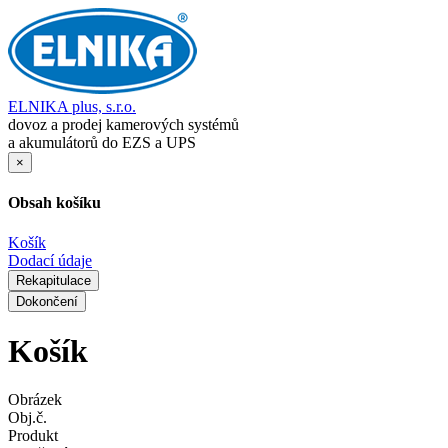
ELNIKA plus, s.r.o.
dovoz a prodej kamerových systémů
a akumulátorů do EZS a UPS
×
Obsah košíku
Košík
Dodací údaje
Rekapitulace
Dokončení
Košík
Obrázek
Obj.č.
Produkt