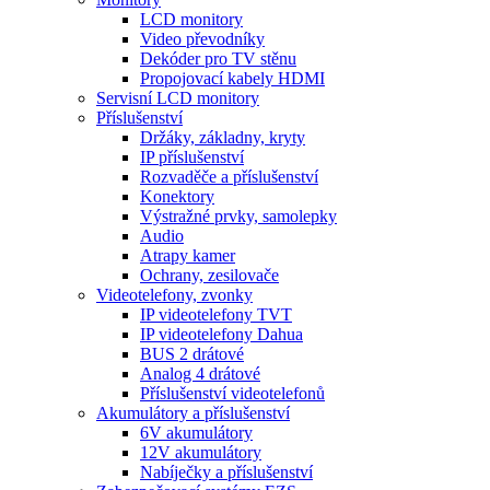
LCD monitory
Video převodníky
Dekóder pro TV stěnu
Propojovací kabely HDMI
Servisní LCD monitory
Příslušenství
Držáky, základny, kryty
IP příslušenství
Rozvaděče a příslušenství
Konektory
Výstražné prvky, samolepky
Audio
Atrapy kamer
Ochrany, zesilovače
Videotelefony, zvonky
IP videotelefony TVT
IP videotelefony Dahua
BUS 2 drátové
Analog 4 drátové
Příslušenství videotelefonů
Akumulátory a příslušenství
6V akumulátory
12V akumulátory
Nabíječky a příslušenství