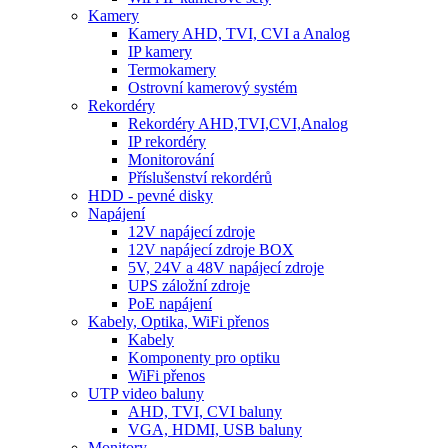
Kamery
Kamery AHD, TVI, CVI a Analog
IP kamery
Termokamery
Ostrovní kamerový systém
Rekordéry
Rekordéry AHD,TVI,CVI,Analog
IP rekordéry
Monitorování
Příslušenství rekordérů
HDD - pevné disky
Napájení
12V napájecí zdroje
12V napájecí zdroje BOX
5V, 24V a 48V napájecí zdroje
UPS záložní zdroje
PoE napájení
Kabely, Optika, WiFi přenos
Kabely
Komponenty pro optiku
WiFi přenos
UTP video baluny
AHD, TVI, CVI baluny
VGA, HDMI, USB baluny
Monitory