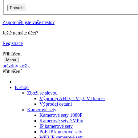
Zapomněli jste vaše heslo?
Ještě nemáte účet?
Registrace
Přihlášení
Menu
prázdný košík
Přihlášení
E-shop
Zboží se slevou
Výprodej AHD, TVI, CVI kamer
Výprodej ostatní
Kamerové sety
Kamerové sety 1080P
Kamerové sety 5MPix
IP kamerové sety
PoE IP kamerové sety
WiFi IP kamerové sety