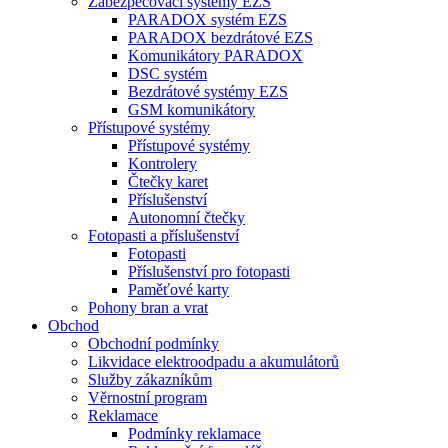
Zabezpečovací systémy EZS
PARADOX systém EZS
PARADOX bezdrátové EZS
Komunikátory PARADOX
DSC systém
Bezdrátové systémy EZS
GSM komunikátory
Přístupové systémy
Přístupové systémy
Kontrolery
Čtečky karet
Příslušenství
Autonomní čtečky
Fotopasti a příslušenství
Fotopasti
Příslušenství pro fotopasti
Paměťové karty
Pohony bran a vrat
Obchod
Obchodní podmínky
Likvidace elektroodpadu a akumulátorů
Služby zákazníkům
Věrnostní program
Reklamace
Podmínky reklamace