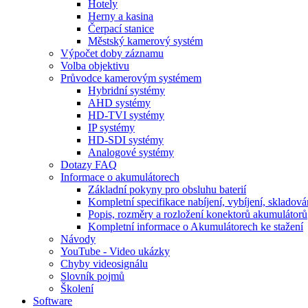
Hotely
Herny a kasina
Čerpací stanice
Městský kamerový systém
Výpočet doby záznamu
Volba objektivu
Průvodce kamerovým systémem
Hybridní systémy
AHD systémy
HD-TVI systémy
IP systémy
HD-SDI systémy
Analogové systémy
Dotazy FAQ
Informace o akumulátorech
Základní pokyny pro obsluhu baterií
Kompletní specifikace nabíjení, vybíjení, skladová
Popis, rozměry a rozložení konektorů akumulátorů
Kompletní informace o Akumulátorech ke stažení
Návody
YouTube - Video ukázky
Chyby videosignálu
Slovník pojmů
Školení
Software