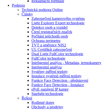
Reklamační formulář
Podpora
Technická podpora Online
Články
Zabezpečení kamerového systému
Light Explorer Expert technologie
Detekce osob a vozidel
Čtení registračních značek
Počítání průchodů osob
Ochrana perimetru
TVT a směrnice NIS2
UL Certifikát zabezpečení
Dual Light FullColor technologie
FullColor technologie
Inteligentní analýza - Metadata, termokamery
Inteligentní analýza
Systémy měření teploty
Instalace systémů měření teploty
Funkce Face Detection - představení
Funkce Face Detection - Instalace
ePoE napájení IP kamer
Starlight technologie
Řešení
Rodinné domy
Obchody a prodejny