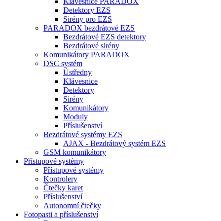
Klávesnice PARADOX
Detektory EZS
Sirény pro EZS
PARADOX bezdrátové EZS
Bezdrátové EZS detektory
Bezdrátové sirény
Komunikátory PARADOX
DSC systém
Ústředny
Klávesnice
Detektory
Sirény
Komunikátory
Moduly
Příslušenství
Bezdrátové systémy EZS
AJAX - Bezdrátový systém EZS
GSM komunikátory
Přístupové systémy
Přístupové systémy
Kontrolery
Čtečky karet
Příslušenství
Autonomní čtečky
Fotopasti a příslušenství