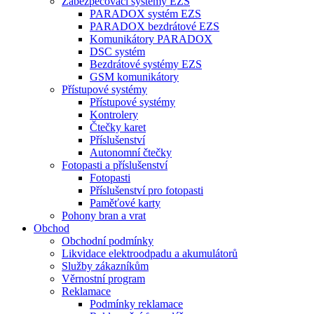
Zabezpečovací systémy EZS
PARADOX systém EZS
PARADOX bezdrátové EZS
Komunikátory PARADOX
DSC systém
Bezdrátové systémy EZS
GSM komunikátory
Přístupové systémy
Přístupové systémy
Kontrolery
Čtečky karet
Příslušenství
Autonomní čtečky
Fotopasti a příslušenství
Fotopasti
Příslušenství pro fotopasti
Paměťové karty
Pohony bran a vrat
Obchod
Obchodní podmínky
Likvidace elektroodpadu a akumulátorů
Služby zákazníkům
Věrnostní program
Reklamace
Podmínky reklamace