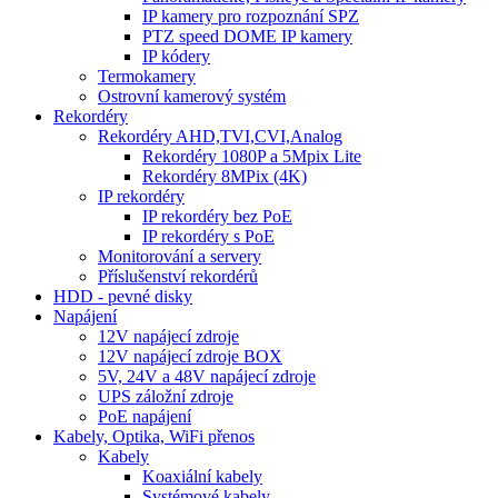
IP kamery pro rozpoznání SPZ
PTZ speed DOME IP kamery
IP kódery
Termokamery
Ostrovní kamerový systém
Rekordéry
Rekordéry AHD,TVI,CVI,Analog
Rekordéry 1080P a 5Mpix Lite
Rekordéry 8MPix (4K)
IP rekordéry
IP rekordéry bez PoE
IP rekordéry s PoE
Monitorování a servery
Příslušenství rekordérů
HDD - pevné disky
Napájení
12V napájecí zdroje
12V napájecí zdroje BOX
5V, 24V a 48V napájecí zdroje
UPS záložní zdroje
PoE napájení
Kabely, Optika, WiFi přenos
Kabely
Koaxiální kabely
Systémové kabely