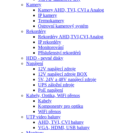
Kamery
Kamery AHD, TVI, CVI a Analog
IP kamery
Termokamery
Ostrovní kamerový systém
Rekordéry
Rekordéry AHD,TVI,CVI,Analog
IP rekordéry
Monitorování
Příslušenství rekordérů
HDD - pevné disky
Napájení
12V napájecí zdroje
12V napájecí zdroje BOX
5V, 24V a 48V napájecí zdroje
UPS záložní zdroje
PoE napájení
Kabely, Optika, WiFi přenos
Kabely
Komponenty pro optiku
WiFi přenos
UTP video baluny
AHD, TVI, CVI baluny
VGA, HDMI, USB baluny
Monitory