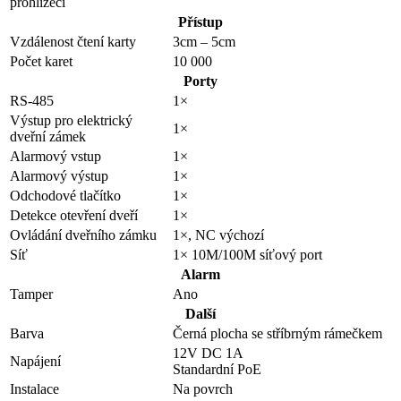
prohlížeči
Přístup
Vzdálenost čtení karty
3cm – 5cm
Počet karet
10 000
Porty
RS-485
1×
Výstup pro elektrický
1×
dveřní zámek
Alarmový vstup
1×
Alarmový výstup
1×
Odchodové tlačítko
1×
Detekce otevření dveří
1×
Ovládání dveřního zámku
1×, NC výchozí
Síť
1× 10M/100M síťový port
Alarm
Tamper
Ano
Další
Barva
Černá plocha se stříbrným rámečkem
12V DC 1A
Napájení
Standardní PoE
Instalace
Na povrch