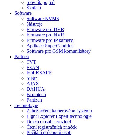
Slovník pojmů
Školení
Software
Software NVMS
Nástroje
Firmware pro DVR
Firmware pro NVR
Firmware pro IP kamery
Aplikace SuperCamPlus
Software pro GSM komunikátory
Partneři
TVT
FSAN
FOLKSAFE
SiFar
AJAX
DAHUA
Bcomtech
Partizan
Technologie
Zabezpečení kamerového systému
Light Explorer Expert technologie
Detekce osob a vozidel
Čtení registračních značek
Počítání průchodů osob