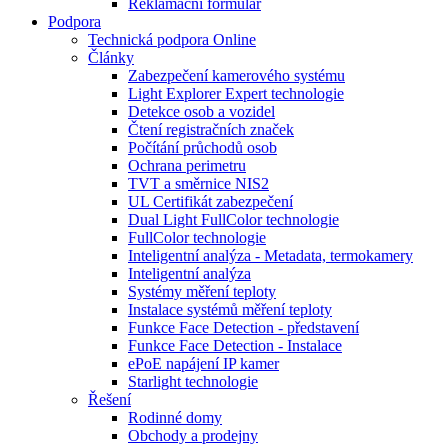
Reklamační formulář
Podpora
Technická podpora Online
Články
Zabezpečení kamerového systému
Light Explorer Expert technologie
Detekce osob a vozidel
Čtení registračních značek
Počítání průchodů osob
Ochrana perimetru
TVT a směrnice NIS2
UL Certifikát zabezpečení
Dual Light FullColor technologie
FullColor technologie
Inteligentní analýza - Metadata, termokamery
Inteligentní analýza
Systémy měření teploty
Instalace systémů měření teploty
Funkce Face Detection - představení
Funkce Face Detection - Instalace
ePoE napájení IP kamer
Starlight technologie
Řešení
Rodinné domy
Obchody a prodejny