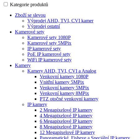
Kategorie produktů
Zboží se slevou
Výprodej AHD, TVI, CVI kamer
Výprodej ostatní
Kamerové sety
Kamerové sety 1080P
Kamerové sety 5MPix
IP kamerové sety
PoE IP kamerové sety
WiFi IP kamerové sety
Kamery
Kamery AHD, TVI, CVI a Analog
Venkovní kamery 1080P
Vnitřní kamery 5MPix
Venkovní kamery 5MPix
Venkovní kamery 8MPix
PTZ otočné venkovní kamery
IP kamery
2 Megapixelové IP kamery
4 Megapixelové IP kamery
6 Megapixelové IP kamery
8 Megapixelové IP kamery
12 Megapixelové IP kamery
Panoramatické, Fisheye a Speciální IP kamery