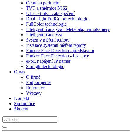
Ochrana perimetru
TVT a směrnice NIS2
UL Certifikát zabezpečení
Dual Light FullColor technologie
FullColor technologie
Inteligentní analýza - Metadata, termokamery
Inteligentní analýza
Systémy měření teploty
Instalace systémů měření teploty
Funkce Face Detection - představení
Funkce Face Detection - Instalace
ePoE napájení IP kamer
Starlight technologie
O nás
O firmě
Podporujeme
Reference
Výstavy
Kontakt
Spolupráce
Školení