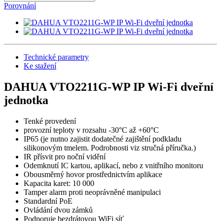
Porovnání
Technické parametry
Ke stažení
DAHUA VTO2211G-WP IP Wi-Fi dveřní
jednotka
Tenké provedení
provozní teploty v rozsahu -30°C až +60°C
IP65 (je nutno zajistit dodatečné zajištění podkladu
silikonovým tmelem. Podrobnosti viz stručná příručka.)
IR přísvit pro noční vidění
Odemknutí IC kartou, aplikací, nebo z vnitřního monitoru
Obousměrný hovor prostřednictvím aplikace
Kapacita karet: 10 000
Tamper alarm proti neoprávněné manipulaci
Standardní PoE
Ovládání dvou zámků
Podporuje bezdrátovou WiFi síť