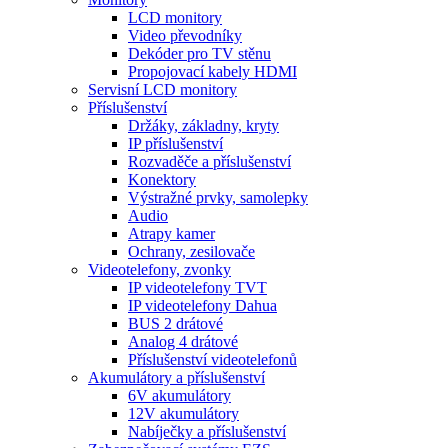
LCD monitory
Video převodníky
Dekóder pro TV stěnu
Propojovací kabely HDMI
Servisní LCD monitory
Příslušenství
Držáky, základny, kryty
IP příslušenství
Rozvaděče a příslušenství
Konektory
Výstražné prvky, samolepky
Audio
Atrapy kamer
Ochrany, zesilovače
Videotelefony, zvonky
IP videotelefony TVT
IP videotelefony Dahua
BUS 2 drátové
Analog 4 drátové
Příslušenství videotelefonů
Akumulátory a příslušenství
6V akumulátory
12V akumulátory
Nabíječky a příslušenství