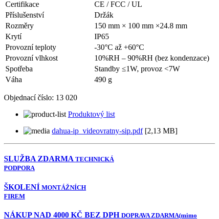
Certifikace
CE / FCC / UL
Příslušenství
Držák
Rozměry
150 mm × 100 mm ×24.8 mm
Krytí
IP65
Provozní teploty
-30°C až +60°C
Provozní vlhkost
10%RH – 90%RH (bez kondenzace)
Spotřeba
Standby ≤1W, provoz <7W
Váha
490 g
Objednací číslo:
13 020
Produktový list
dahua-ip_videovratny-sip.pdf
[2,13 MB]
SLUŽBA ZDARMA
TECHNICKÁ
PODPORA
ŠKOLENÍ
MONTÁŽNÍCH
FIREM
NÁKUP NAD 4000 KČ BEZ DPH
DOPRAVA ZDARMA
(mimo