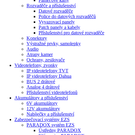
Paměťové karty
Rozvaděče a příslušenství
Datové rozvaděče
Police do datových rozvaděčů
Vyvazovací panely
Patch panely a kabely
Příslušenství pro datové rozvaděče
Konektory
Výstražné prvky, samolepky
Audio
Atrapy kamer
Ochrany, zesilovače
Videotelefony, zvonky
IP videotelefony TVT
IP videotelefony Dahua
BUS 2 drátové
Analog 4 drátové
Příslušenství videotelefonů
Akumulátory a příslušenství
6V akumulátory
12V akumulátory
Nabíječky a příslušenství
Zabezpečovací systémy EZS
PARADOX systém EZS
Ústředny PARADOX