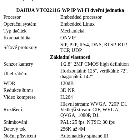
DAHUA VTO2211G-WP IP Wi-Fi dveřní jednotka
Procesor
Embedded processor
Operační systém
Embedded Linux
Typ tlačítek
Mechanická
Kompatibilita
ONVIF
SIP, P2P, IPv4, DNS, RTSP, RTP,
Síťové protokoly
TCP, UDP
Základní vlastnosti
Senzor kamery
1/2.8" 2MP CMOS high definition
Horizontální: 125°, vertikální: 72°,
Úhel záběru
diagonální: 142°
WDR
120dB
Redukce šumu
3D NR
Video komprese
H.264
Hlavní stream: WVGA, 720P, D1
Rozlišení
Vedlejší stream: CIF, WVGA,
QVGA, 1080P, D1
Snímkování
PAL: 25 fps, NTSC: 30 fps
Datový tok
256K až 4M
Noční přisvícení
Automaticky spínané IR