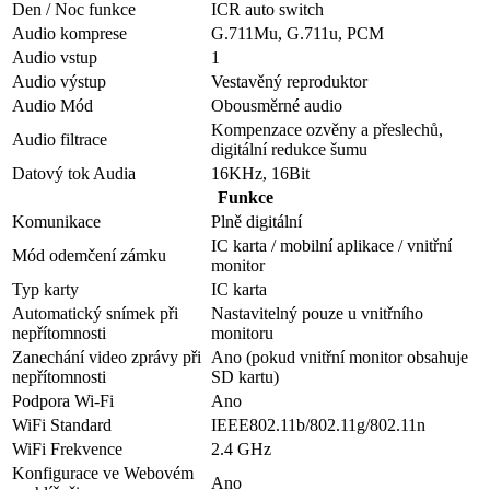
Den / Noc funkce
ICR auto switch
Audio komprese
G.711Mu, G.711u, PCM
Audio vstup
1
Audio výstup
Vestavěný reproduktor
Audio Mód
Obousměrné audio
Kompenzace ozvěny a přeslechů,
Audio filtrace
digitální redukce šumu
Datový tok Audia
16KHz, 16Bit
Funkce
Komunikace
Plně digitální
IC karta / mobilní aplikace / vnitřní
Mód odemčení zámku
monitor
Typ karty
IC karta
Automatický snímek při
Nastavitelný pouze u vnitřního
nepřítomnosti
monitoru
Zanechání video zprávy při
Ano (pokud vnitřní monitor obsahuje
nepřítomnosti
SD kartu)
Podpora Wi-Fi
Ano
WiFi Standard
IEEE802.11b/802.11g/802.11n
WiFi Frekvence
2.4 GHz
Konfigurace ve Webovém
Ano