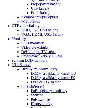
Propojovací kabely
UTP kabely
Patch kabely
Komponenty pro optiku
WiFi přenos
UTP video baluny
AHD, TVI, CVI baluny
VGA, HDMI, USB baluny
Monitory
LCD monitory
Video převodníky
Dekóder pro TV stěnu
Propojovací kabely HDMI
Servisní LCD monitory
Příslušenství
Držáky, základny, kryty
Držáky a základny kamer TD
Držáky a základny kamer FS
Držáky PTZ kamer
IP příslušenství
PoE injektory a splittery
Switche
PoE switche
IP převodníky