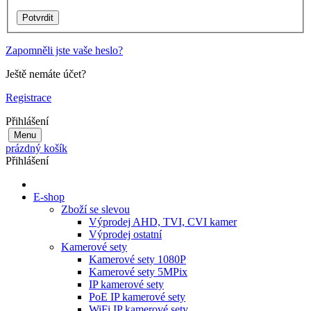
Zapomněli jste vaše heslo?
Ještě nemáte účet?
Registrace
Přihlášení
Menu
prázdný košík
Přihlášení
E-shop
Zboží se slevou
Výprodej AHD, TVI, CVI kamer
Výprodej ostatní
Kamerové sety
Kamerové sety 1080P
Kamerové sety 5MPix
IP kamerové sety
PoE IP kamerové sety
WiFi IP kamerové sety