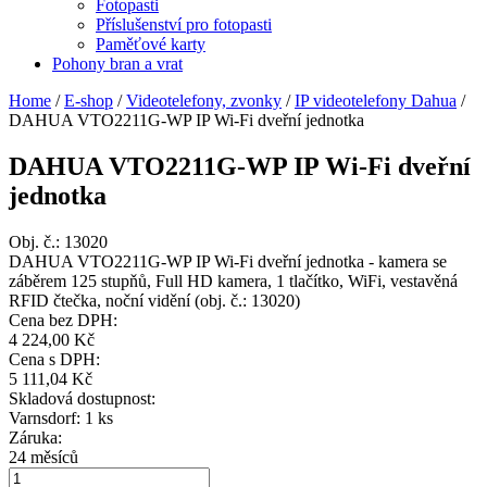
Fotopasti
Příslušenství pro fotopasti
Paměťové karty
Pohony bran a vrat
Home
/
E-shop
/
Videotelefony, zvonky
/
IP videotelefony Dahua
/
DAHUA VTO2211G-WP IP Wi-Fi dveřní jednotka
DAHUA VTO2211G-WP IP Wi-Fi dveřní
jednotka
Obj. č.:
13020
DAHUA VTO2211G-WP IP Wi-Fi dveřní jednotka - kamera se
záběrem 125 stupňů, Full HD kamera, 1 tlačítko, WiFi, vestavěná
RFID čtečka, noční vidění (obj. č.: 13020)
Cena bez DPH:
4 224,00 Kč
Cena s DPH:
5 111,04 Kč
Skladová dostupnost:
Varnsdorf: 1 ks
Záruka:
24 měsíců