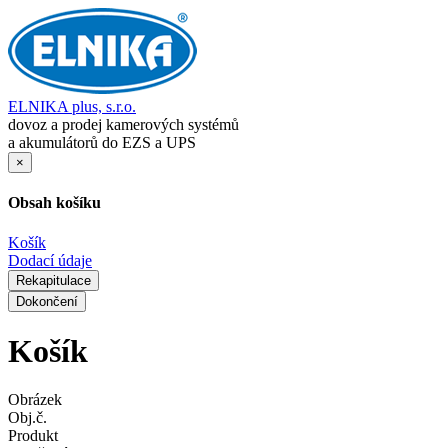
ELNIKA plus, s.r.o.
dovoz a prodej kamerových systémů
a akumulátorů do EZS a UPS
×
Obsah košíku
Košík
Dodací údaje
Rekapitulace
Dokončení
Košík
Obrázek
Obj.č.
Produkt