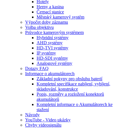
Hotely
Herny a kasina
Čerpací stanice
Městský kamerový systém
Výpočet doby záznamu
Volba objektivu
Průvodce kamerovým systémem
Hybridní systémy
AHD systémy
HD-TVI systémy
IP systémy
HD-SDI systémy
Analogové systémy
Dotazy FAQ
Informace o akumulátorech
Základní pokyny pro obsluhu baterií
Kompletní specifikace nabíjení, vybíjení,
skladování, konstrukce
Popis, rozměry a rozložení konektorů
akumulátorů
Kompletní informace o Akumulátorech ke
stažení
Návody
YouTube - Video ukázky
Chyby videosignálu