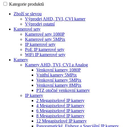
Kategorie produktů
Zboží se slevou
Výprodej AHD, TVI, CVI kamer
Výprodej ostatní
Kamerové sety
Kamerové sety 1080P
Kamerové sety 5MPix
IP kamerové sety
PoE IP kamerové sety
WiFi IP kamerové sety
Kamery
Kamery AHD, TVI, CVI a Analog
Venkovní kamery 1080P
Vnitřní kamery 5MPix
Venkovní kamery 5MPix
Venkovní kamery 8MPix
PTZ otočné venkovní kamery
IP kamery
2 Megapixelové IP kamery
4 Megapixelové IP kamery
6 Megapixelové IP kamery
8 Megapixelové IP kamery
12 Megapixelové IP kamery
Panoramatické, Fisheye a Speciální IP kamery