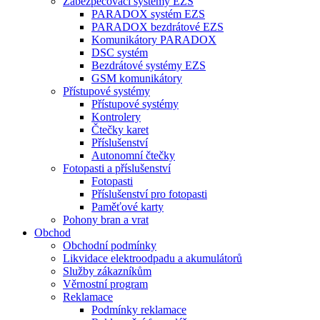
Zabezpečovací systémy EZS
PARADOX systém EZS
PARADOX bezdrátové EZS
Komunikátory PARADOX
DSC systém
Bezdrátové systémy EZS
GSM komunikátory
Přístupové systémy
Přístupové systémy
Kontrolery
Čtečky karet
Příslušenství
Autonomní čtečky
Fotopasti a příslušenství
Fotopasti
Příslušenství pro fotopasti
Paměťové karty
Pohony bran a vrat
Obchod
Obchodní podmínky
Likvidace elektroodpadu a akumulátorů
Služby zákazníkům
Věrnostní program
Reklamace
Podmínky reklamace