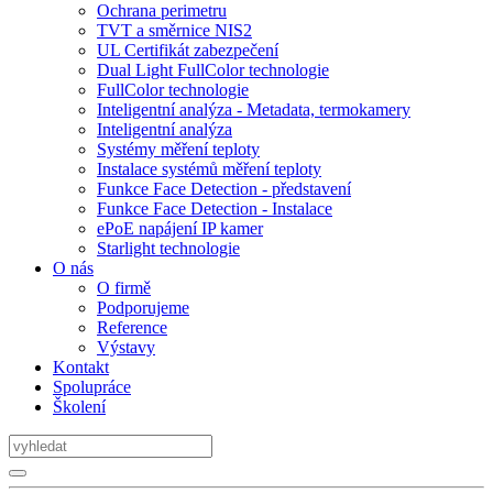
Ochrana perimetru
TVT a směrnice NIS2
UL Certifikát zabezpečení
Dual Light FullColor technologie
FullColor technologie
Inteligentní analýza - Metadata, termokamery
Inteligentní analýza
Systémy měření teploty
Instalace systémů měření teploty
Funkce Face Detection - představení
Funkce Face Detection - Instalace
ePoE napájení IP kamer
Starlight technologie
O nás
O firmě
Podporujeme
Reference
Výstavy
Kontakt
Spolupráce
Školení