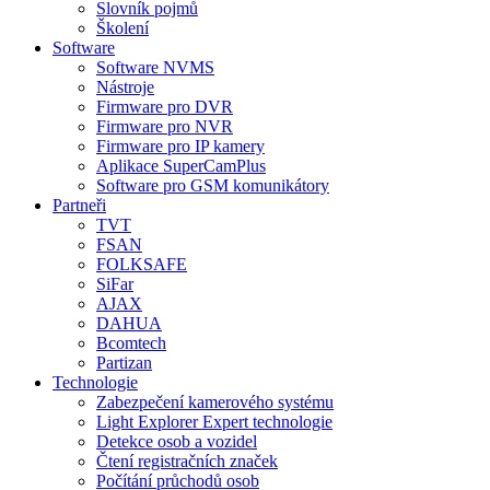
Slovník pojmů
Školení
Software
Software NVMS
Nástroje
Firmware pro DVR
Firmware pro NVR
Firmware pro IP kamery
Aplikace SuperCamPlus
Software pro GSM komunikátory
Partneři
TVT
FSAN
FOLKSAFE
SiFar
AJAX
DAHUA
Bcomtech
Partizan
Technologie
Zabezpečení kamerového systému
Light Explorer Expert technologie
Detekce osob a vozidel
Čtení registračních značek
Počítání průchodů osob