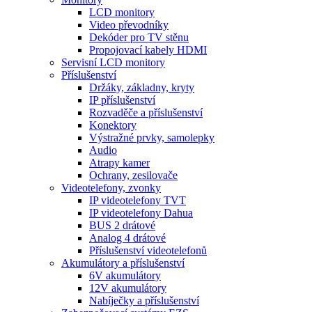
LCD monitory
Video převodníky
Dekóder pro TV stěnu
Propojovací kabely HDMI
Servisní LCD monitory
Příslušenství
Držáky, základny, kryty
IP příslušenství
Rozvaděče a příslušenství
Konektory
Výstražné prvky, samolepky
Audio
Atrapy kamer
Ochrany, zesilovače
Videotelefony, zvonky
IP videotelefony TVT
IP videotelefony Dahua
BUS 2 drátové
Analog 4 drátové
Příslušenství videotelefonů
Akumulátory a příslušenství
6V akumulátory
12V akumulátory
Nabíječky a příslušenství