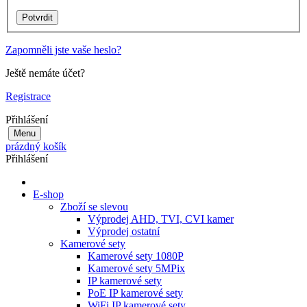
Zapomněli jste vaše heslo?
Ještě nemáte účet?
Registrace
Přihlášení
Menu
prázdný košík
Přihlášení
E-shop
Zboží se slevou
Výprodej AHD, TVI, CVI kamer
Výprodej ostatní
Kamerové sety
Kamerové sety 1080P
Kamerové sety 5MPix
IP kamerové sety
PoE IP kamerové sety
WiFi IP kamerové sety