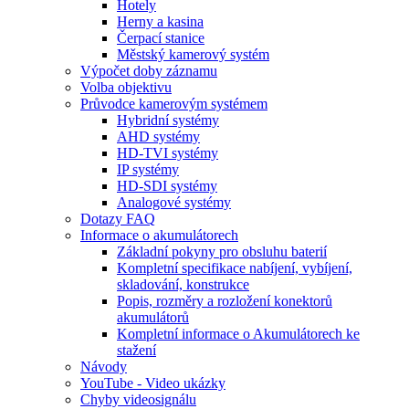
Hotely
Herny a kasina
Čerpací stanice
Městský kamerový systém
Výpočet doby záznamu
Volba objektivu
Průvodce kamerovým systémem
Hybridní systémy
AHD systémy
HD-TVI systémy
IP systémy
HD-SDI systémy
Analogové systémy
Dotazy FAQ
Informace o akumulátorech
Základní pokyny pro obsluhu baterií
Kompletní specifikace nabíjení, vybíjení,
skladování, konstrukce
Popis, rozměry a rozložení konektorů
akumulátorů
Kompletní informace o Akumulátorech ke
stažení
Návody
YouTube - Video ukázky
Chyby videosignálu