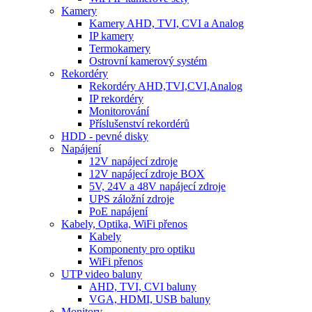
Kamery
Kamery AHD, TVI, CVI a Analog
IP kamery
Termokamery
Ostrovní kamerový systém
Rekordéry
Rekordéry AHD,TVI,CVI,Analog
IP rekordéry
Monitorování
Příslušenství rekordérů
HDD - pevné disky
Napájení
12V napájecí zdroje
12V napájecí zdroje BOX
5V, 24V a 48V napájecí zdroje
UPS záložní zdroje
PoE napájení
Kabely, Optika, WiFi přenos
Kabely
Komponenty pro optiku
WiFi přenos
UTP video baluny
AHD, TVI, CVI baluny
VGA, HDMI, USB baluny
Monitory