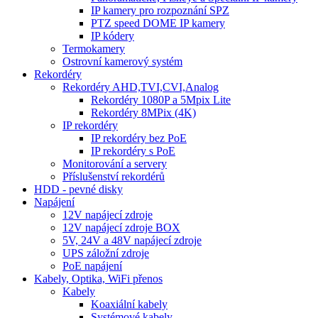
IP kamery pro rozpoznání SPZ
PTZ speed DOME IP kamery
IP kódery
Termokamery
Ostrovní kamerový systém
Rekordéry
Rekordéry AHD,TVI,CVI,Analog
Rekordéry 1080P a 5Mpix Lite
Rekordéry 8MPix (4K)
IP rekordéry
IP rekordéry bez PoE
IP rekordéry s PoE
Monitorování a servery
Příslušenství rekordérů
HDD - pevné disky
Napájení
12V napájecí zdroje
12V napájecí zdroje BOX
5V, 24V a 48V napájecí zdroje
UPS záložní zdroje
PoE napájení
Kabely, Optika, WiFi přenos
Kabely
Koaxiální kabely
Systémové kabely