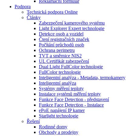
Reklamační formulář
Podpora
Technická podpora Online
Články
Zabezpečení kamerového systému
Light Explorer Expert technologie
Detekce osob a vozidel
Čtení registračních značek
Počítání průchodů osob
Ochrana perimetru
TVT a směrnice NIS2
UL Certifikát zabezpečení
Dual Light FullColor technologie
FullColor technologie
Inteligentní analýza - Metadata, termokamery
Inteligentní analýza
Systémy měření teploty
Instalace systémů měření teploty
Funkce Face Detection - představení
Funkce Face Detection - Instalace
ePoE napájení IP kamer
Starlight technologie
Řešení
Rodinné domy
Obchody a prodejny