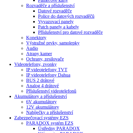
Paměťové karty
Rozvaděče a příslušenství
Datové rozvaděče
Police do datových rozvaděčů
Vyvazovací panely
Patch panely a kabely
Příslušenství pro datové rozvaděče
Konektory
Výstražné prvky, samolepky
Audio
Atrapy kamer
Ochrany, zesilovače
Videotelefony, zvonky
IP videotelefony TVT
IP videotelefony Dahua
BUS 2 drátové
Analog 4 drátové
Příslušenství videotelefonů
Akumulátory a příslušenství
6V akumulátory
12V akumulátory
Nabíječky a příslušenství
Zabezpečovací systémy EZS
PARADOX systém EZS
Ústředny PARADOX