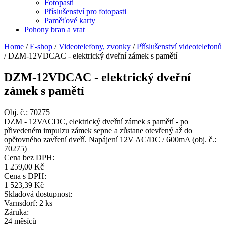
Fotopasti
Příslušenství pro fotopasti
Paměťové karty
Pohony bran a vrat
Home
/
E-shop
/
Videotelefony, zvonky
/
Příslušenství videotelefonů
/
DZM-12VDCAC - elektrický dveřní zámek s pamětí
DZM-12VDCAC - elektrický dveřní
zámek s pamětí
Obj. č.:
70275
DZM - 12VACDC, elektrický dveřní zámek s pamětí - po
přivedeném impulzu zámek sepne a zůstane otevřený až do
opětovného zavření dveří. Napájení 12V AC/DC / 600mA (obj. č.:
70275)
Cena bez DPH:
1 259,00 Kč
Cena s DPH:
1 523,39 Kč
Skladová dostupnost:
Varnsdorf: 2 ks
Záruka:
24 měsíců