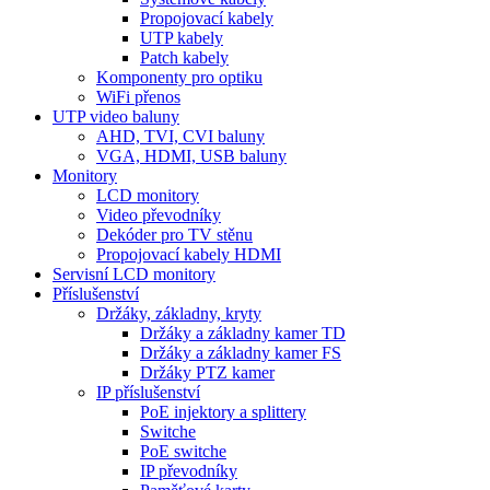
Propojovací kabely
UTP kabely
Patch kabely
Komponenty pro optiku
WiFi přenos
UTP video baluny
AHD, TVI, CVI baluny
VGA, HDMI, USB baluny
Monitory
LCD monitory
Video převodníky
Dekóder pro TV stěnu
Propojovací kabely HDMI
Servisní LCD monitory
Příslušenství
Držáky, základny, kryty
Držáky a základny kamer TD
Držáky a základny kamer FS
Držáky PTZ kamer
IP příslušenství
PoE injektory a splittery
Switche
PoE switche
IP převodníky