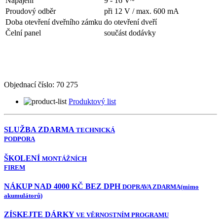
Napájení
9 - 16 V~
Proudový odběr
při 12 V / max. 600 mA
Doba otevření dveřního zámku
do otevření dveří
Čelní panel
součást dodávky
Objednací číslo:
70 275
Produktový list
SLUŽBA ZDARMA
TECHNICKÁ
PODPORA
ŠKOLENÍ
MONTÁŽNÍCH
FIREM
NÁKUP NAD 4000 KČ BEZ DPH
DOPRAVA ZDARMA
(mimo
akumulátorů)
ZÍSKEJTE DÁRKY
VE VĚRNOSTNÍM PROGRAMU