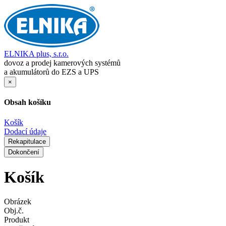
ELNIKA plus, s.r.o.
dovoz a prodej kamerových systémů
a akumulátorů do EZS a UPS
×
Obsah košíku
Košík
Dodací údaje
Rekapitulace
Dokončení
Košík
Obrázek
Obj.č.
Produkt