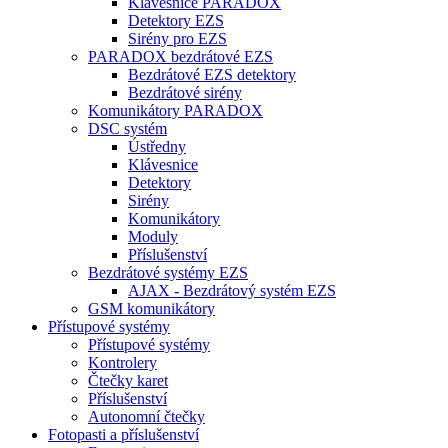
Klávesnice PARADOX
Detektory EZS
Sirény pro EZS
PARADOX bezdrátové EZS
Bezdrátové EZS detektory
Bezdrátové sirény
Komunikátory PARADOX
DSC systém
Ústředny
Klávesnice
Detektory
Sirény
Komunikátory
Moduly
Příslušenství
Bezdrátové systémy EZS
AJAX - Bezdrátový systém EZS
GSM komunikátory
Přístupové systémy
Přístupové systémy
Kontrolery
Čtečky karet
Příslušenství
Autonomní čtečky
Fotopasti a příslušenství