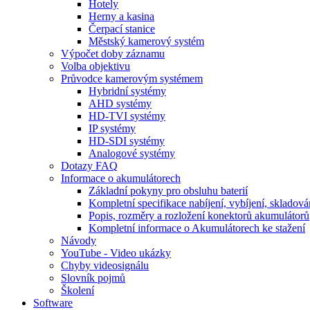
Hotely
Herny a kasina
Čerpací stanice
Městský kamerový systém
Výpočet doby záznamu
Volba objektivu
Průvodce kamerovým systémem
Hybridní systémy
AHD systémy
HD-TVI systémy
IP systémy
HD-SDI systémy
Analogové systémy
Dotazy FAQ
Informace o akumulátorech
Základní pokyny pro obsluhu baterií
Kompletní specifikace nabíjení, vybíjení, skladová
Popis, rozměry a rozložení konektorů akumulátorů
Kompletní informace o Akumulátorech ke stažení
Návody
YouTube - Video ukázky
Chyby videosignálu
Slovník pojmů
Školení
Software