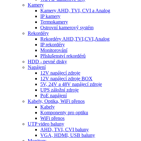
Kamery
Kamery AHD, TVI, CVI a Analog
IP kamery
Termokamery
Ostrovní kamerový systém
Rekordéry
Rekordéry AHD,TVI,CVI,Analog
IP rekordéry
Monitorování
Příslušenství rekordérů
HDD - pevné disky
Napájení
12V napájecí zdroje
12V napájecí zdroje BOX
5V, 24V a 48V napájecí zdroje
UPS záložní zdroje
PoE napájení
Kabely, Optika, WiFi přenos
Kabely
Komponenty pro optiku
WiFi přenos
UTP video baluny
AHD, TVI, CVI baluny
VGA, HDMI, USB baluny
Monitory