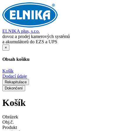
ELNIKA plus, s.r.o.
dovoz a prodej kamerových systémů
a akumulátorů do EZS a UPS
×
Obsah košíku
Košík
Dodací údaje
Rekapitulace
Dokončení
Košík
Obrázek
Obj.č.
Produkt