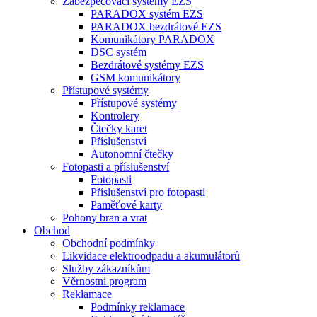
Zabezpečovací systémy EZS
PARADOX systém EZS
PARADOX bezdrátové EZS
Komunikátory PARADOX
DSC systém
Bezdrátové systémy EZS
GSM komunikátory
Přístupové systémy
Přístupové systémy
Kontrolery
Čtečky karet
Příslušenství
Autonomní čtečky
Fotopasti a příslušenství
Fotopasti
Příslušenství pro fotopasti
Paměťové karty
Pohony bran a vrat
Obchod
Obchodní podmínky
Likvidace elektroodpadu a akumulátorů
Služby zákazníkům
Věrnostní program
Reklamace
Podmínky reklamace