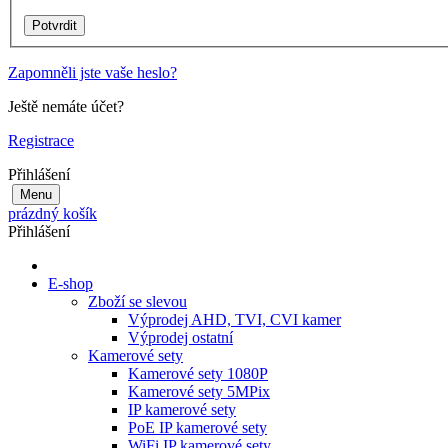
Zapomněli jste vaše heslo?
Ještě nemáte účet?
Registrace
Přihlášení
Menu
prázdný košík
Přihlášení
E-shop
Zboží se slevou
Výprodej AHD, TVI, CVI kamer
Výprodej ostatní
Kamerové sety
Kamerové sety 1080P
Kamerové sety 5MPix
IP kamerové sety
PoE IP kamerové sety
WiFi IP kamerové sety