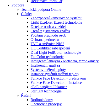
Reklamační formulář
Podpora
Technická podpora Online
Články
Zabezpečení kamerového systému
Light Explorer Expert technologie
Detekce osob a vozidel
Čtení registračních značek
Počítání průchodů osob
Ochrana perimetru
TVT a směrnice NIS2
UL Certifikát zabezpečení
Dual Light FullColor technologie
FullColor technologie
Inteligentní analýza - Metadata, termokamery
Inteligentní analýza
Systémy měření teploty
Instalace systémů měření teploty
Funkce Face Detection - představení
Funkce Face Detection - Instalace
ePoE napájení IP kamer
Starlight technologie
Řešení
Rodinné domy
Obchody a prodejny