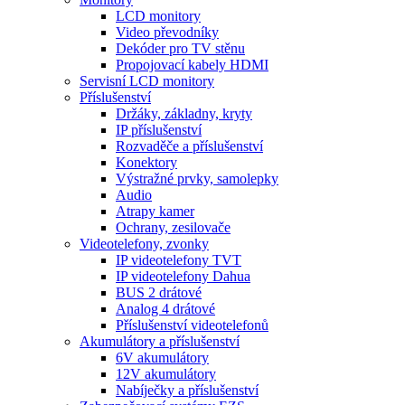
LCD monitory
Video převodníky
Dekóder pro TV stěnu
Propojovací kabely HDMI
Servisní LCD monitory
Příslušenství
Držáky, základny, kryty
IP příslušenství
Rozvaděče a příslušenství
Konektory
Výstražné prvky, samolepky
Audio
Atrapy kamer
Ochrany, zesilovače
Videotelefony, zvonky
IP videotelefony TVT
IP videotelefony Dahua
BUS 2 drátové
Analog 4 drátové
Příslušenství videotelefonů
Akumulátory a příslušenství
6V akumulátory
12V akumulátory
Nabíječky a příslušenství