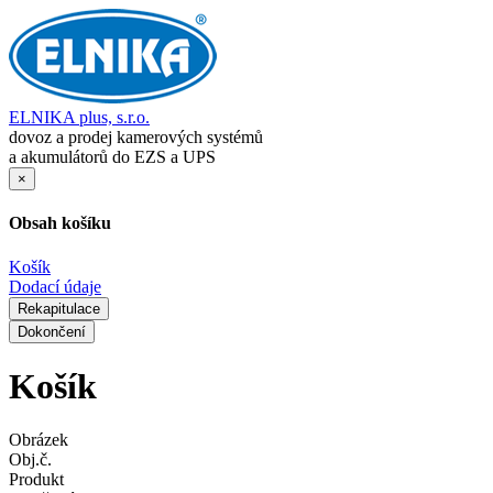
ELNIKA plus, s.r.o.
dovoz a prodej kamerových systémů
a akumulátorů do EZS a UPS
×
Obsah košíku
Košík
Dodací údaje
Rekapitulace
Dokončení
Košík
Obrázek
Obj.č.
Produkt