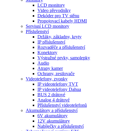
LCD monitory
Video převodníky
Dekóder pro TV stěnu
Propojovací kabely HDMI
Servisní LCD monitory
Příslušenství
Držáky, základny, kryty
IP příslušenství
Rozvaděče a příslušenství
Konektory
Výstražné prvky, samolepky
Audio
Atrapy kamer
Ochrany, zesilovače
Videotelefony, zvonky
IP videotelefony TVT
IP videotelefony Dahua
BUS 2 drátové
Analog 4 drátové
Příslušenství videotelefonů
Akumulátory a příslušenství
6V akumulátory
12V akumulátory
Nabíječky a příslušenství