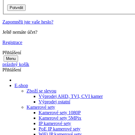
Zapomněli jste vaše heslo?
Ještě nemáte účet?
Registrace
Přihlášení
Menu
prázdný košík
Přihlášení
E-shop
Zboží se slevou
Výprodej AHD, TVI, CVI kamer
Výprodej ostatní
Kamerové sety
Kamerové sety 1080P
Kamerové sety 5MPix
IP kamerové sety
PoE IP kamerové sety
WiFi IP kamerové sety