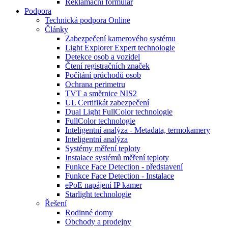
Reklamační formulář
Podpora
Technická podpora Online
Články
Zabezpečení kamerového systému
Light Explorer Expert technologie
Detekce osob a vozidel
Čtení registračních značek
Počítání průchodů osob
Ochrana perimetru
TVT a směrnice NIS2
UL Certifikát zabezpečení
Dual Light FullColor technologie
FullColor technologie
Inteligentní analýza - Metadata, termokamery
Inteligentní analýza
Systémy měření teploty
Instalace systémů měření teploty
Funkce Face Detection - představení
Funkce Face Detection - Instalace
ePoE napájení IP kamer
Starlight technologie
Řešení
Rodinné domy
Obchody a prodejny