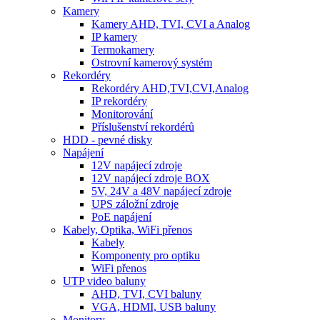
Kamery
Kamery AHD, TVI, CVI a Analog
IP kamery
Termokamery
Ostrovní kamerový systém
Rekordéry
Rekordéry AHD,TVI,CVI,Analog
IP rekordéry
Monitorování
Příslušenství rekordérů
HDD - pevné disky
Napájení
12V napájecí zdroje
12V napájecí zdroje BOX
5V, 24V a 48V napájecí zdroje
UPS záložní zdroje
PoE napájení
Kabely, Optika, WiFi přenos
Kabely
Komponenty pro optiku
WiFi přenos
UTP video baluny
AHD, TVI, CVI baluny
VGA, HDMI, USB baluny
Monitory