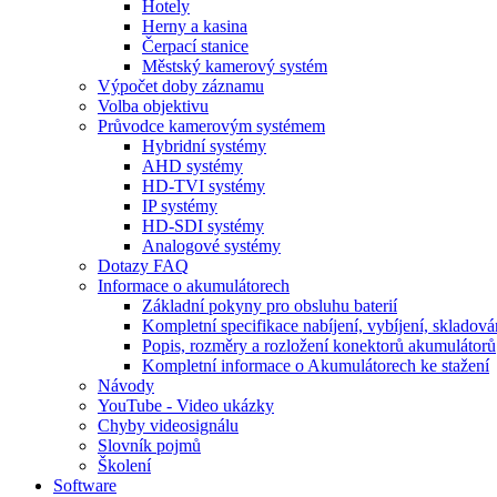
Hotely
Herny a kasina
Čerpací stanice
Městský kamerový systém
Výpočet doby záznamu
Volba objektivu
Průvodce kamerovým systémem
Hybridní systémy
AHD systémy
HD-TVI systémy
IP systémy
HD-SDI systémy
Analogové systémy
Dotazy FAQ
Informace o akumulátorech
Základní pokyny pro obsluhu baterií
Kompletní specifikace nabíjení, vybíjení, skladová
Popis, rozměry a rozložení konektorů akumulátorů
Kompletní informace o Akumulátorech ke stažení
Návody
YouTube - Video ukázky
Chyby videosignálu
Slovník pojmů
Školení
Software