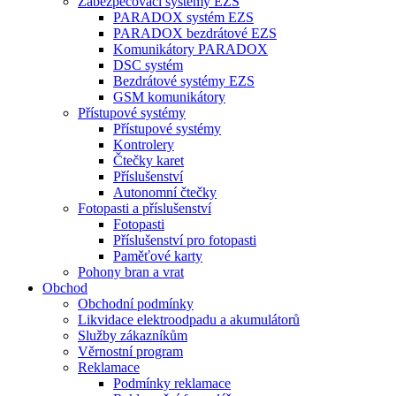
Zabezpečovací systémy EZS
PARADOX systém EZS
PARADOX bezdrátové EZS
Komunikátory PARADOX
DSC systém
Bezdrátové systémy EZS
GSM komunikátory
Přístupové systémy
Přístupové systémy
Kontrolery
Čtečky karet
Příslušenství
Autonomní čtečky
Fotopasti a příslušenství
Fotopasti
Příslušenství pro fotopasti
Paměťové karty
Pohony bran a vrat
Obchod
Obchodní podmínky
Likvidace elektroodpadu a akumulátorů
Služby zákazníkům
Věrnostní program
Reklamace
Podmínky reklamace