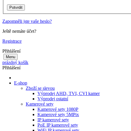
Zapomněli jste vaše heslo?
Ještě nemáte účet?
Registrace
Přihlášení
Menu
prázdný košík
Přihlášení
E-shop
Zboží se slevou
Výprodej AHD, TVI, CVI kamer
Výprodej ostatní
Kamerové sety
Kamerové sety 1080P
Kamerové sety 5MPix
IP kamerové sety
PoE IP kamerové sety
WiFi IP kamerové sety