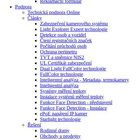
Reklamační formulář
Podpora
Technická podpora Online
Články
Zabezpečení kamerového systému
Light Explorer Expert technologie
Detekce osob a vozidel
Čtení registračních značek
Počítání průchodů osob
Ochrana perimetru
TVT a směrnice NIS2
UL Certifikát zabezpečení
Dual Light FullColor technologie
FullColor technologie
Inteligentní analýza - Metadata, termokamery
Inteligentní analýza
Systémy měření teploty
Instalace systémů měření teploty
Funkce Face Detection - představení
Funkce Face Detection - Instalace
ePoE napájení IP kamer
Starlight technologie
Řešení
Rodinné domy
Obchody a prodejny