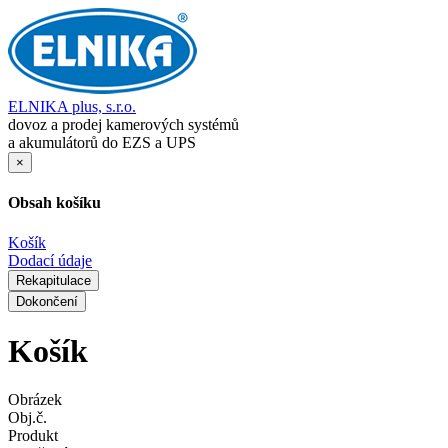
ELNIKA plus, s.r.o.
dovoz a prodej kamerových systémů
a akumulátorů do EZS a UPS
×
Obsah košíku
Košík
Dodací údaje
Rekapitulace
Dokončení
Košík
Obrázek
Obj.č.
Produkt