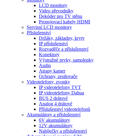
LCD monitory
Video převodníky
Dekóder pro TV stěnu
Propojovací kabely HDMI
Servisní LCD monitory
Příslušenství
Držáky, základny, kryty
IP příslušenství
Rozvaděče a příslušenství
Konektory
Výstražné prvky, samolepky
Audio
Atrapy kamer
Ochrany, zesilovače
Videotelefony, zvonky
IP videotelefony TVT
IP videotelefony Dahua
BUS 2 drátové
Analog 4 drátové
Příslušenství videotelefonů
Akumulátory a příslušenství
6V akumulátory
12V akumulátory
Nabíječky a příslušenství