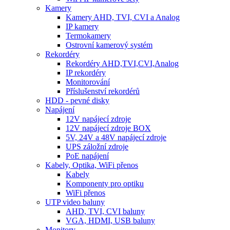
Kamery
Kamery AHD, TVI, CVI a Analog
IP kamery
Termokamery
Ostrovní kamerový systém
Rekordéry
Rekordéry AHD,TVI,CVI,Analog
IP rekordéry
Monitorování
Příslušenství rekordérů
HDD - pevné disky
Napájení
12V napájecí zdroje
12V napájecí zdroje BOX
5V, 24V a 48V napájecí zdroje
UPS záložní zdroje
PoE napájení
Kabely, Optika, WiFi přenos
Kabely
Komponenty pro optiku
WiFi přenos
UTP video baluny
AHD, TVI, CVI baluny
VGA, HDMI, USB baluny
Monitory