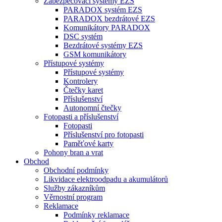
Zabezpečovací systémy EZS
PARADOX systém EZS
PARADOX bezdrátové EZS
Komunikátory PARADOX
DSC systém
Bezdrátové systémy EZS
GSM komunikátory
Přístupové systémy
Přístupové systémy
Kontrolery
Čtečky karet
Příslušenství
Autonomní čtečky
Fotopasti a příslušenství
Fotopasti
Příslušenství pro fotopasti
Paměťové karty
Pohony bran a vrat
Obchod
Obchodní podmínky
Likvidace elektroodpadu a akumulátorů
Služby zákazníkům
Věrnostní program
Reklamace
Podmínky reklamace