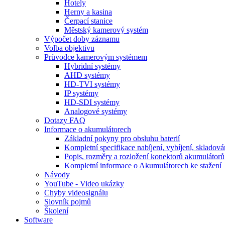
Hotely
Herny a kasina
Čerpací stanice
Městský kamerový systém
Výpočet doby záznamu
Volba objektivu
Průvodce kamerovým systémem
Hybridní systémy
AHD systémy
HD-TVI systémy
IP systémy
HD-SDI systémy
Analogové systémy
Dotazy FAQ
Informace o akumulátorech
Základní pokyny pro obsluhu baterií
Kompletní specifikace nabíjení, vybíjení, skladová
Popis, rozměry a rozložení konektorů akumulátorů
Kompletní informace o Akumulátorech ke stažení
Návody
YouTube - Video ukázky
Chyby videosignálu
Slovník pojmů
Školení
Software