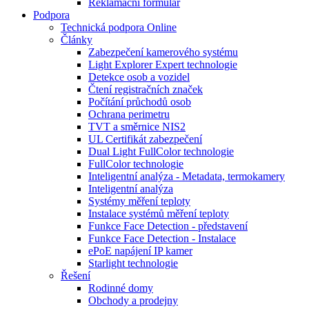
Reklamační formulář
Podpora
Technická podpora Online
Články
Zabezpečení kamerového systému
Light Explorer Expert technologie
Detekce osob a vozidel
Čtení registračních značek
Počítání průchodů osob
Ochrana perimetru
TVT a směrnice NIS2
UL Certifikát zabezpečení
Dual Light FullColor technologie
FullColor technologie
Inteligentní analýza - Metadata, termokamery
Inteligentní analýza
Systémy měření teploty
Instalace systémů měření teploty
Funkce Face Detection - představení
Funkce Face Detection - Instalace
ePoE napájení IP kamer
Starlight technologie
Řešení
Rodinné domy
Obchody a prodejny