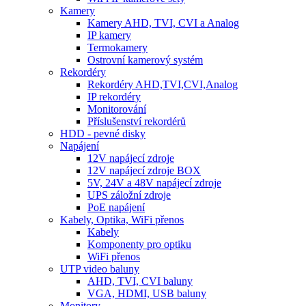
Kamery
Kamery AHD, TVI, CVI a Analog
IP kamery
Termokamery
Ostrovní kamerový systém
Rekordéry
Rekordéry AHD,TVI,CVI,Analog
IP rekordéry
Monitorování
Příslušenství rekordérů
HDD - pevné disky
Napájení
12V napájecí zdroje
12V napájecí zdroje BOX
5V, 24V a 48V napájecí zdroje
UPS záložní zdroje
PoE napájení
Kabely, Optika, WiFi přenos
Kabely
Komponenty pro optiku
WiFi přenos
UTP video baluny
AHD, TVI, CVI baluny
VGA, HDMI, USB baluny
Monitory