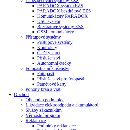
Zabezpečovací systémy EZS
PARADOX systém EZS
PARADOX bezdrátové EZS
Komunikátory PARADOX
DSC systém
Bezdrátové systémy EZS
GSM komunikátory
Přístupové systémy
Přístupové systémy
Kontrolery
Čtečky karet
Příslušenství
Autonomní čtečky
Fotopasti a příslušenství
Fotopasti
Příslušenství pro fotopasti
Paměťové karty
Pohony bran a vrat
Obchod
Obchodní podmínky
Likvidace elektroodpadu a akumulátorů
Služby zákazníkům
Věrnostní program
Reklamace
Podmínky reklamace