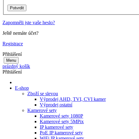
Zapomněli jste vaše heslo?
Ještě nemáte účet?
Registrace
Přihlášení
Menu
prázdný košík
Přihlášení
E-shop
Zboží se slevou
Výprodej AHD, TVI, CVI kamer
Výprodej ostatní
Kamerové sety
Kamerové sety 1080P
Kamerové sety 5MPix
IP kamerové sety
PoE IP kamerové sety
WiFi IP kamerové sety