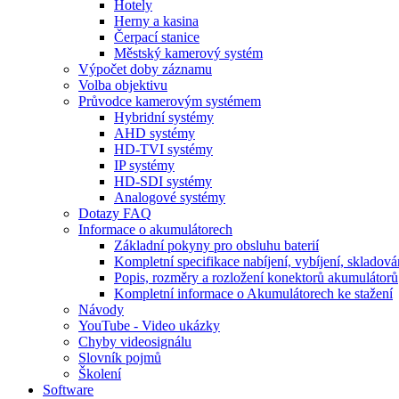
Hotely
Herny a kasina
Čerpací stanice
Městský kamerový systém
Výpočet doby záznamu
Volba objektivu
Průvodce kamerovým systémem
Hybridní systémy
AHD systémy
HD-TVI systémy
IP systémy
HD-SDI systémy
Analogové systémy
Dotazy FAQ
Informace o akumulátorech
Základní pokyny pro obsluhu baterií
Kompletní specifikace nabíjení, vybíjení, skladová
Popis, rozměry a rozložení konektorů akumulátorů
Kompletní informace o Akumulátorech ke stažení
Návody
YouTube - Video ukázky
Chyby videosignálu
Slovník pojmů
Školení
Software