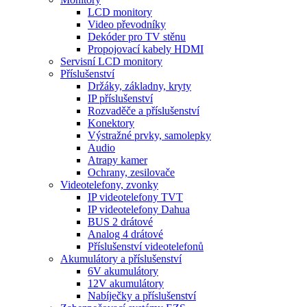
LCD monitory
Video převodníky
Dekóder pro TV stěnu
Propojovací kabely HDMI
Servisní LCD monitory
Příslušenství
Držáky, základny, kryty
IP příslušenství
Rozvaděče a příslušenství
Konektory
Výstražné prvky, samolepky
Audio
Atrapy kamer
Ochrany, zesilovače
Videotelefony, zvonky
IP videotelefony TVT
IP videotelefony Dahua
BUS 2 drátové
Analog 4 drátové
Příslušenství videotelefonů
Akumulátory a příslušenství
6V akumulátory
12V akumulátory
Nabíječky a příslušenství