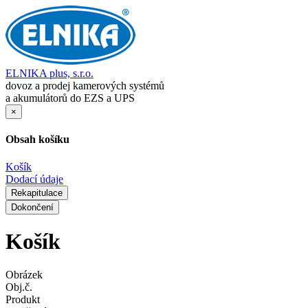
ELNIKA plus, s.r.o.
dovoz a prodej kamerových systémů
a akumulátorů do EZS a UPS
×
Obsah košíku
Košík
Dodací údaje
Rekapitulace
Dokončení
Košík
Obrázek
Obj.č.
Produkt