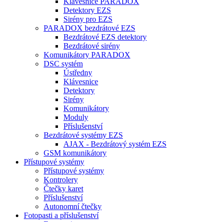
Klávesnice PARADOX
Detektory EZS
Sirény pro EZS
PARADOX bezdrátové EZS
Bezdrátové EZS detektory
Bezdrátové sirény
Komunikátory PARADOX
DSC systém
Ústředny
Klávesnice
Detektory
Sirény
Komunikátory
Moduly
Příslušenství
Bezdrátové systémy EZS
AJAX - Bezdrátový systém EZS
GSM komunikátory
Přístupové systémy
Přístupové systémy
Kontrolery
Čtečky karet
Příslušenství
Autonomní čtečky
Fotopasti a příslušenství