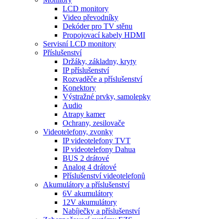
LCD monitory
Video převodníky
Dekóder pro TV stěnu
Propojovací kabely HDMI
Servisní LCD monitory
Příslušenství
Držáky, základny, kryty
IP příslušenství
Rozvaděče a příslušenství
Konektory
Výstražné prvky, samolepky
Audio
Atrapy kamer
Ochrany, zesilovače
Videotelefony, zvonky
IP videotelefony TVT
IP videotelefony Dahua
BUS 2 drátové
Analog 4 drátové
Příslušenství videotelefonů
Akumulátory a příslušenství
6V akumulátory
12V akumulátory
Nabíječky a příslušenství