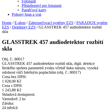
Fotopasti
Příslušenství pro fotopasti
Paměťové karty
Pohony bran a vrat
Home
/
E-shop
/
Zabezpečovací systémy EZS
/
PARADOX systém
EZS
/
Detektory EZS
/
GLASSTREK 457 audiodetektor rozbití
skla
GLASSTREK 457 audiodetektor rozbití
skla
Obj. č.:
80017
GLASSTREK 457 audiodetektor rozbití skla, digit. detekce
širokého spektra parametrů zvuku včetně tlaku nárazu, vysoká
odolnost vůči falešným poplachům (obj. č.: 80017)
Cena bez DPH:
1 028,00 Kč
Cena s DPH:
1 243,88 Kč
Skladová dostupnost:
Varnsdorf: 2 ks
Záruka:
24 měsíců