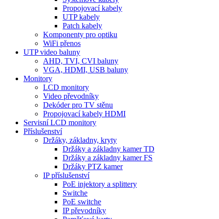
Propojovací kabely
UTP kabely
Patch kabely
Komponenty pro optiku
WiFi přenos
UTP video baluny
AHD, TVI, CVI baluny
VGA, HDMI, USB baluny
Monitory
LCD monitory
Video převodníky
Dekóder pro TV stěnu
Propojovací kabely HDMI
Servisní LCD monitory
Příslušenství
Držáky, základny, kryty
Držáky a základny kamer TD
Držáky a základny kamer FS
Držáky PTZ kamer
IP příslušenství
PoE injektory a splittery
Switche
PoE switche
IP převodníky