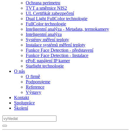
Ochrana perimetru
TVT a směrnice NIS2
UL Certifikát zabezpečení
Dual Light FullColor technologie
FullColor technologie
Inteligentní analýza - Metadata, termokamery
Inteligentní analýza
Systémy měření teploty
Instalace systémů měření teploty
Funkce Face Detection - představení
Funkce Face Detection - Instalace
ePoE napájení IP kamer
Starlight technologie
O nás
O firmě
Podporujeme
Reference
Výstavy
Kontakt
Spolupráce
Školení