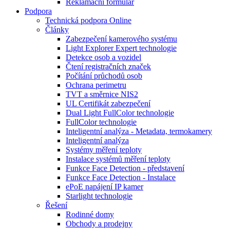
Reklamační formulář
Podpora
Technická podpora Online
Články
Zabezpečení kamerového systému
Light Explorer Expert technologie
Detekce osob a vozidel
Čtení registračních značek
Počítání průchodů osob
Ochrana perimetru
TVT a směrnice NIS2
UL Certifikát zabezpečení
Dual Light FullColor technologie
FullColor technologie
Inteligentní analýza - Metadata, termokamery
Inteligentní analýza
Systémy měření teploty
Instalace systémů měření teploty
Funkce Face Detection - představení
Funkce Face Detection - Instalace
ePoE napájení IP kamer
Starlight technologie
Řešení
Rodinné domy
Obchody a prodejny