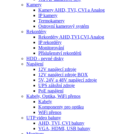
Kamery
Kamery AHD, TVI, CVI a Analog
IP kamery
Termokamery
Ostrovní kamerový systém
Rekordéry
Rekordéry AHD,TVI,CVI,Analog
IP rekordéry
Monitorování
Příslušenství rekordérů
HDD - pevné disky
Napájení
12V napájecí zdroje
12V napájecí zdroje BOX
5V, 24V a 48V napájecí zdroje
UPS záložní zdroje
PoE napájení
Kabely, Optika, WiFi přenos
Kabely
Komponenty pro optiku
WiFi přenos
UTP video baluny
AHD, TVI, CVI baluny
VGA, HDMI, USB baluny
Monitory