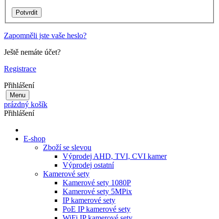
Zapomněli jste vaše heslo?
Ještě nemáte účet?
Registrace
Přihlášení
Menu
prázdný košík
Přihlášení
E-shop
Zboží se slevou
Výprodej AHD, TVI, CVI kamer
Výprodej ostatní
Kamerové sety
Kamerové sety 1080P
Kamerové sety 5MPix
IP kamerové sety
PoE IP kamerové sety
WiFi IP kamerové sety