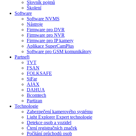
Slovník pojmů
Školení
Software
Software NVMS
Nástroje
Firmware pro DVR
Firmware pro NVR
Firmware pro IP kamery
Aplikace SuperCamPlus
Software pro GSM komunikátory
Partneři
TVT
FSAN
FOLKSAFE
SiFar
AJAX
DAHUA
Bcomtech
Partizan
Technologie
Zabezpečení kamerového systému
Light Explorer Expert technologie
Detekce osob a vozidel
Čtení registračních značek
Počítání průchodů osob