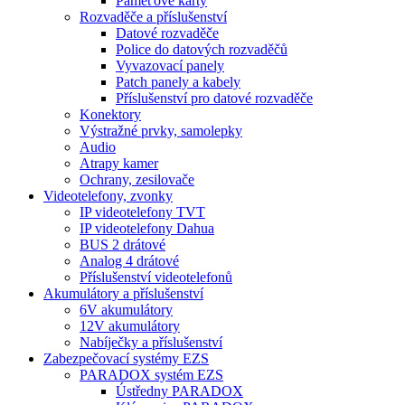
Paměťové karty
Rozvaděče a příslušenství
Datové rozvaděče
Police do datových rozvaděčů
Vyvazovací panely
Patch panely a kabely
Příslušenství pro datové rozvaděče
Konektory
Výstražné prvky, samolepky
Audio
Atrapy kamer
Ochrany, zesilovače
Videotelefony, zvonky
IP videotelefony TVT
IP videotelefony Dahua
BUS 2 drátové
Analog 4 drátové
Příslušenství videotelefonů
Akumulátory a příslušenství
6V akumulátory
12V akumulátory
Nabíječky a příslušenství
Zabezpečovací systémy EZS
PARADOX systém EZS
Ústředny PARADOX