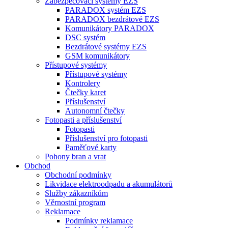
Zabezpečovací systémy EZS
PARADOX systém EZS
PARADOX bezdrátové EZS
Komunikátory PARADOX
DSC systém
Bezdrátové systémy EZS
GSM komunikátory
Přístupové systémy
Přístupové systémy
Kontrolery
Čtečky karet
Příslušenství
Autonomní čtečky
Fotopasti a příslušenství
Fotopasti
Příslušenství pro fotopasti
Paměťové karty
Pohony bran a vrat
Obchod
Obchodní podmínky
Likvidace elektroodpadu a akumulátorů
Služby zákazníkům
Věrnostní program
Reklamace
Podmínky reklamace