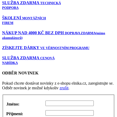
SLUŽBA ZDARMA
TECHNICKÁ
PODPORA
ŠKOLENÍ
MONTÁŽNÍCH
FIREM
NÁKUP NAD 4000 KČ BEZ DPH
DOPRAVA ZDARMA
(mimo
akumulátorů)
ZÍSKEJTE DÁRKY
VE VĚRNOSTNÍM PROGRAMU
SLUŽBA ZDARMA
CENOVÁ
NABÍDKA
ODBĚR NOVINEK
Pokud chcete dostávat novinky z e-shopu elnika.cz, zaregistrujte se.
Odběr novinek je možné kdykoliv
zrušit
.
Jméno:
Příjmení: