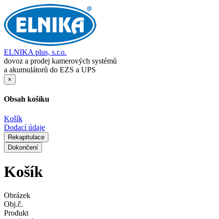
ELNIKA plus, s.r.o.
dovoz a prodej kamerových systémů
a akumulátorů do EZS a UPS
×
Obsah košíku
Košík
Dodací údaje
Rekapitulace
Dokončení
Košík
Obrázek
Obj.č.
Produkt