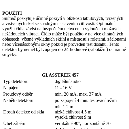
POUŽITÍ
Snímač poskytuje účinné pokrytí v blízkosti tabulových, tvrzených
a vrstvených skel se snadným nastavením citlivosti. Optimální
využití čidla závisí na bezpečném uchycení a vyloučení možných
nežádoucích vibrací. Čidlo může být použito v nejvíce chráněných
oblastech, včetně výkladních skříní a místností s roletami, záclonami
nebo vícenásobnými okny pokud je proveden test dosahu. Tento
detektor by neměl být zapojen do 24-hodinové (sabotážní) ochranné
smyčky.
GLASSTREK 457
Typ detektoru
digitální audio
Napájení
11 - 16 V=
Proudový odběr
min. 20 mA, max. 37 mA
Náběh detektoru
po zapojení 4 min. testovací režim
min 1.2 m
Dosah detekce od skla
nízká citlivost 4.5 m
vysoká citlivost 9 m
Úhel záběru
vertikálně 90°, horizontálně 70°