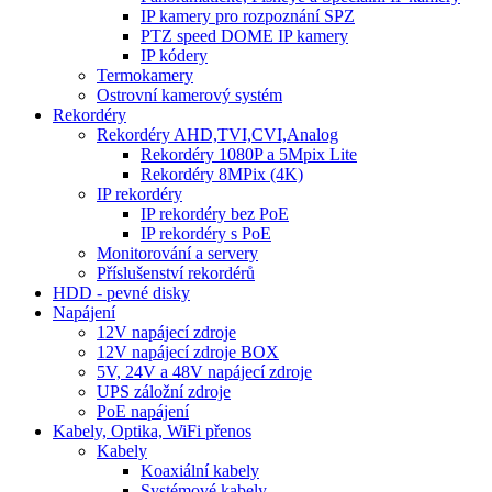
IP kamery pro rozpoznání SPZ
PTZ speed DOME IP kamery
IP kódery
Termokamery
Ostrovní kamerový systém
Rekordéry
Rekordéry AHD,TVI,CVI,Analog
Rekordéry 1080P a 5Mpix Lite
Rekordéry 8MPix (4K)
IP rekordéry
IP rekordéry bez PoE
IP rekordéry s PoE
Monitorování a servery
Příslušenství rekordérů
HDD - pevné disky
Napájení
12V napájecí zdroje
12V napájecí zdroje BOX
5V, 24V a 48V napájecí zdroje
UPS záložní zdroje
PoE napájení
Kabely, Optika, WiFi přenos
Kabely
Koaxiální kabely
Systémové kabely