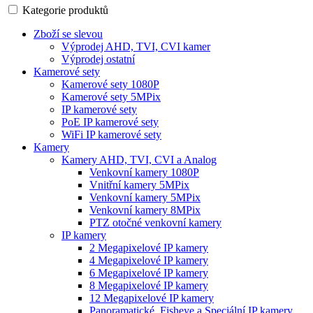
Kategorie produktů
Zboží se slevou
Výprodej AHD, TVI, CVI kamer
Výprodej ostatní
Kamerové sety
Kamerové sety 1080P
Kamerové sety 5MPix
IP kamerové sety
PoE IP kamerové sety
WiFi IP kamerové sety
Kamery
Kamery AHD, TVI, CVI a Analog
Venkovní kamery 1080P
Vnitřní kamery 5MPix
Venkovní kamery 5MPix
Venkovní kamery 8MPix
PTZ otočné venkovní kamery
IP kamery
2 Megapixelové IP kamery
4 Megapixelové IP kamery
6 Megapixelové IP kamery
8 Megapixelové IP kamery
12 Megapixelové IP kamery
Panoramatické, Fisheye a Speciální IP kamery