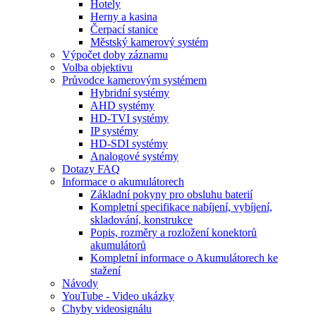
Hotely
Herny a kasina
Čerpací stanice
Městský kamerový systém
Výpočet doby záznamu
Volba objektivu
Průvodce kamerovým systémem
Hybridní systémy
AHD systémy
HD-TVI systémy
IP systémy
HD-SDI systémy
Analogové systémy
Dotazy FAQ
Informace o akumulátorech
Základní pokyny pro obsluhu baterií
Kompletní specifikace nabíjení, vybíjení,
skladování, konstrukce
Popis, rozměry a rozložení konektorů
akumulátorů
Kompletní informace o Akumulátorech ke
stažení
Návody
YouTube - Video ukázky
Chyby videosignálu