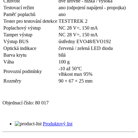
Citlivost
dvě úrovně - nízká / vysoká
Testovací režim
ano (odpojení napájení - propojka)
Paměť poplachů
ano
Tester pro testování detekce
TESTTREK 2
Poplachový výstup
NC 28 V=, 150 mA
Tamper výstup
NC 28 V=, 150 mA
Výstup BUS
ústředny EVO48/EVO192
Optická indikace
červená / zelená LED dioda
Barva krytu
bílá
Váha
100 g
-10 až 50°C
Provozní podmínky
vlhkost max 95%
Rozměry
90 × 67 × 25 mm
Objednací číslo:
80 017
Produktový list