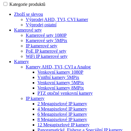
Kategorie produktů
Zboží se slevou
Výprodej AHD, TVI, CVI kamer
Výprodej ostatní
Kamerové sety
Kamerové sety 1080P
Kamerové sety 5MPix
IP kamerové sety
PoE IP kamerové sety
WiFi IP kamerové sety
Kamery
Kamery AHD, TVI, CVI a Analog
Venkovní kamery 1080P
Vnitřní kamery 5MPix
Venkovní kamery 5MPix
Venkovní kamery 8MPix
PTZ otočné venkovní kamery
IP kamery
2 Megapixelové IP kamery
4 Megapixelové IP kamery
6 Megapixelové IP kamery
8 Megapixelové IP kamery
12 Megapixelové IP kamery
Panoramatické, Fisheye a Speciální IP kamery