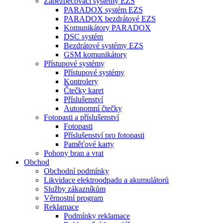
Zabezpečovací systémy EZS
PARADOX systém EZS
PARADOX bezdrátové EZS
Komunikátory PARADOX
DSC systém
Bezdrátové systémy EZS
GSM komunikátory
Přístupové systémy
Přístupové systémy
Kontrolery
Čtečky karet
Příslušenství
Autonomní čtečky
Fotopasti a příslušenství
Fotopasti
Příslušenství pro fotopasti
Paměťové karty
Pohony bran a vrat
Obchod
Obchodní podmínky
Likvidace elektroodpadu a akumulátorů
Služby zákazníkům
Věrnostní program
Reklamace
Podmínky reklamace