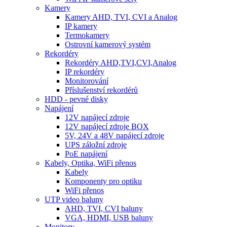
Kamery
Kamery AHD, TVI, CVI a Analog
IP kamery
Termokamery
Ostrovní kamerový systém
Rekordéry
Rekordéry AHD,TVI,CVI,Analog
IP rekordéry
Monitorování
Příslušenství rekordérů
HDD - pevné disky
Napájení
12V napájecí zdroje
12V napájecí zdroje BOX
5V, 24V a 48V napájecí zdroje
UPS záložní zdroje
PoE napájení
Kabely, Optika, WiFi přenos
Kabely
Komponenty pro optiku
WiFi přenos
UTP video baluny
AHD, TVI, CVI baluny
VGA, HDMI, USB baluny
Monitory