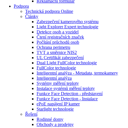
Reklamační formulář
Podpora
Technická podpora Online
Články
Zabezpečení kamerového systému
Light Explorer Expert technologie
Detekce osob a vozidel
Čtení registračních značek
Počítání průchodů osob
Ochrana perimetru
TVT a směrnice NIS2
UL Certifikát zabezpečení
Dual Light FullColor technologie
FullColor technologie
Inteligentní analýza - Metadata, termokamery
Inteligentní analýza
Systémy měření teploty
Instalace systémů měření teploty
Funkce Face Detection - představení
Funkce Face Detection - Instalace
ePoE napájení IP kamer
Starlight technologie
Řešení
Rodinné domy
Obchody a prodejny