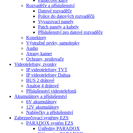
Paměťové karty
Rozvaděče a příslušenství
Datové rozvaděče
Police do datových rozvaděčů
Vyvazovací panely
Patch panely a kabely
Příslušenství pro datové rozvaděče
Konektory
Výstražné prvky, samolepky
Audio
Atrapy kamer
Ochrany, zesilovače
Videotelefony, zvonky
IP videotelefony TVT
IP videotelefony Dahua
BUS 2 drátové
Analog 4 drátové
Příslušenství videotelefonů
Akumulátory a příslušenství
6V akumulátory
12V akumulátory
Nabíječky a příslušenství
Zabezpečovací systémy EZS
PARADOX systém EZS
Ústředny PARADOX