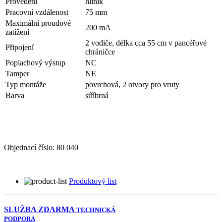
Provedení
hliník
Pracovní vzdálenost
75 mm
Maximální proudové
200 mA
zatížení
2 vodiče, délka cca 55 cm v pancéřové
Připojení
chráničce
Poplachový výstup
NC
Tamper
NE
Typ montáže
povrchová, 2 otvory pro vruty
Barva
stříbrná
Objednací číslo:
80 040
Produktový list
SLUŽBA ZDARMA
TECHNICKÁ
PODPORA