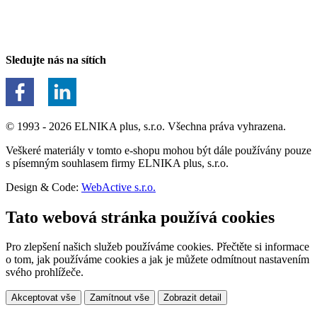
Sledujte nás na sítích
© 1993 - 2026 ELNIKA plus, s.r.o. Všechna práva vyhrazena.
Veškeré materiály v tomto e-shopu mohou být dále používány pouze
s písemným souhlasem firmy ELNIKA plus, s.r.o.
Design & Code:
WebActive s.r.o.
Tato webová stránka používá cookies
Pro zlepšení našich služeb používáme cookies. Přečtěte si informace
o tom, jak používáme cookies a jak je můžete odmítnout nastavením
svého prohlížeče.
Akceptovat vše
Zamítnout vše
Zobrazit detail