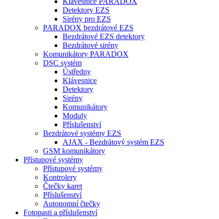
Klávesnice PARADOX
Detektory EZS
Sirény pro EZS
PARADOX bezdrátové EZS
Bezdrátové EZS detektory
Bezdrátové sirény
Komunikátory PARADOX
DSC systém
Ústředny
Klávesnice
Detektory
Sirény
Komunikátory
Moduly
Příslušenství
Bezdrátové systémy EZS
AJAX - Bezdrátový systém EZS
GSM komunikátory
Přístupové systémy
Přístupové systémy
Kontrolery
Čtečky karet
Příslušenství
Autonomní čtečky
Fotopasti a příslušenství