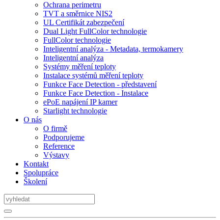
Ochrana perimetru
TVT a směrnice NIS2
UL Certifikát zabezpečení
Dual Light FullColor technologie
FullColor technologie
Inteligentní analýza - Metadata, termokamery
Inteligentní analýza
Systémy měření teploty
Instalace systémů měření teploty
Funkce Face Detection - představení
Funkce Face Detection - Instalace
ePoE napájení IP kamer
Starlight technologie
O nás
O firmě
Podporujeme
Reference
Výstavy
Kontakt
Spolupráce
Školení