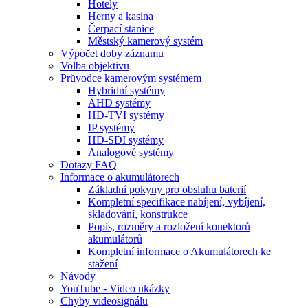
Hotely
Herny a kasina
Čerpací stanice
Městský kamerový systém
Výpočet doby záznamu
Volba objektivu
Průvodce kamerovým systémem
Hybridní systémy
AHD systémy
HD-TVI systémy
IP systémy
HD-SDI systémy
Analogové systémy
Dotazy FAQ
Informace o akumulátorech
Základní pokyny pro obsluhu baterií
Kompletní specifikace nabíjení, vybíjení,
skladování, konstrukce
Popis, rozměry a rozložení konektorů
akumulátorů
Kompletní informace o Akumulátorech ke
stažení
Návody
YouTube - Video ukázky
Chyby videosignálu