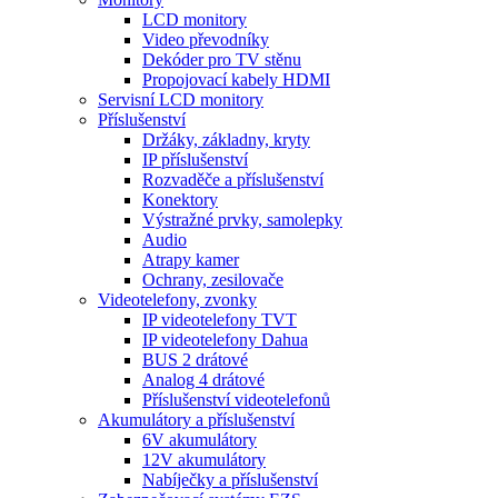
LCD monitory
Video převodníky
Dekóder pro TV stěnu
Propojovací kabely HDMI
Servisní LCD monitory
Příslušenství
Držáky, základny, kryty
IP příslušenství
Rozvaděče a příslušenství
Konektory
Výstražné prvky, samolepky
Audio
Atrapy kamer
Ochrany, zesilovače
Videotelefony, zvonky
IP videotelefony TVT
IP videotelefony Dahua
BUS 2 drátové
Analog 4 drátové
Příslušenství videotelefonů
Akumulátory a příslušenství
6V akumulátory
12V akumulátory
Nabíječky a příslušenství