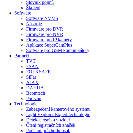
Slovník pojmů
Školení
Software
Software NVMS
Nástroje
Firmware pro DVR
Firmware pro NVR
Firmware pro IP kamery
Aplikace SuperCamPlus
Software pro GSM komunikátory
Partneři
TVT
FSAN
FOLKSAFE
SiFar
AJAX
DAHUA
Bcomtech
Partizan
Technologie
Zabezpečení kamerového systému
Light Explorer Expert technologie
Detekce osob a vozidel
Čtení registračních značek
Počítání průchodů osob