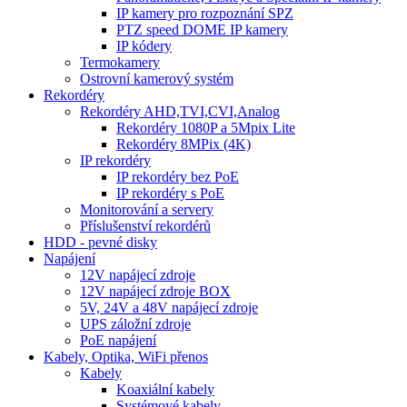
IP kamery pro rozpoznání SPZ
PTZ speed DOME IP kamery
IP kódery
Termokamery
Ostrovní kamerový systém
Rekordéry
Rekordéry AHD,TVI,CVI,Analog
Rekordéry 1080P a 5Mpix Lite
Rekordéry 8MPix (4K)
IP rekordéry
IP rekordéry bez PoE
IP rekordéry s PoE
Monitorování a servery
Příslušenství rekordérů
HDD - pevné disky
Napájení
12V napájecí zdroje
12V napájecí zdroje BOX
5V, 24V a 48V napájecí zdroje
UPS záložní zdroje
PoE napájení
Kabely, Optika, WiFi přenos
Kabely
Koaxiální kabely
Systémové kabely