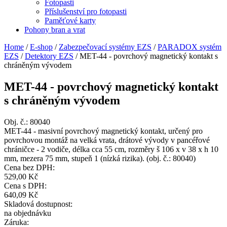
Fotopasti
Příslušenství pro fotopasti
Paměťové karty
Pohony bran a vrat
Home
/
E-shop
/
Zabezpečovací systémy EZS
/
PARADOX systém
EZS
/
Detektory EZS
/
MET-44 - povrchový magnetický kontakt s
chráněným vývodem
MET-44 - povrchový magnetický kontakt
s chráněným vývodem
Obj. č.:
80040
MET-44 - masivní povrchový magnetický kontakt, určený pro
povrchovou montáž na velká vrata, drátové vývody v pancéřové
chráničce - 2 vodiče, délka cca 55 cm, rozměry š 106 x v 38 x h 10
mm, mezera 75 mm, stupeň 1 (nízká rizika). (obj. č.: 80040)
Cena bez DPH:
529,00 Kč
Cena s DPH:
640,09 Kč
Skladová dostupnost:
na objednávku
Záruka: