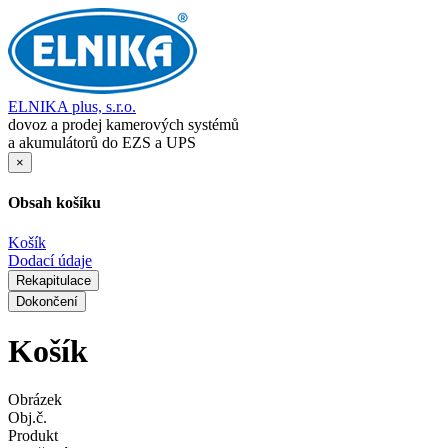
ELNIKA plus, s.r.o.
dovoz a prodej kamerových systémů
a akumulátorů do EZS a UPS
×
Obsah košíku
Košík
Dodací údaje
Rekapitulace
Dokončení
Košík
Obrázek
Obj.č.
Produkt