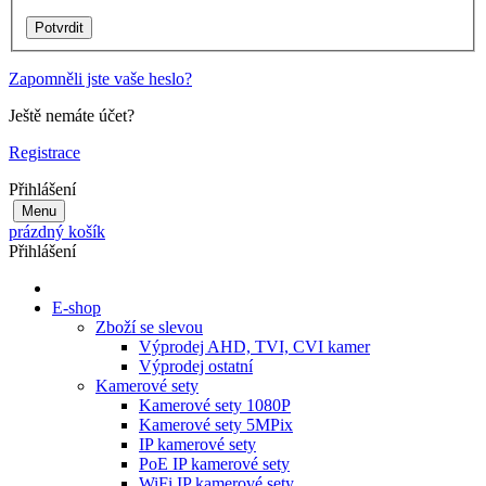
Zapomněli jste vaše heslo?
Ještě nemáte účet?
Registrace
Přihlášení
Menu
prázdný košík
Přihlášení
E-shop
Zboží se slevou
Výprodej AHD, TVI, CVI kamer
Výprodej ostatní
Kamerové sety
Kamerové sety 1080P
Kamerové sety 5MPix
IP kamerové sety
PoE IP kamerové sety
WiFi IP kamerové sety