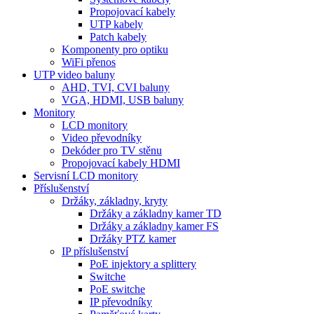
Propojovací kabely
UTP kabely
Patch kabely
Komponenty pro optiku
WiFi přenos
UTP video baluny
AHD, TVI, CVI baluny
VGA, HDMI, USB baluny
Monitory
LCD monitory
Video převodníky
Dekóder pro TV stěnu
Propojovací kabely HDMI
Servisní LCD monitory
Příslušenství
Držáky, základny, kryty
Držáky a základny kamer TD
Držáky a základny kamer FS
Držáky PTZ kamer
IP příslušenství
PoE injektory a splittery
Switche
PoE switche
IP převodníky